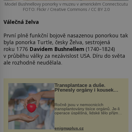
Model Bushnellovy ponorky v muzeu v americkém Connecticutu
FOTO: Flickr / Creative Commons / CC BY 2.0
Válečná želva
První plně funkční bojově nasazenou ponorkou tak
byla ponorka Turtle, česky Želva, sestrojená
roku 1776
Davidem Bushnellem
(1740–1824)
v průběhu války za nezávislost USA. Díru do světa
ale rozhodně neudělala.
Transplantace a duše.
Přenesly orgány i kousek
osobnosti dárce?
Ročně jsou v nemocnicích
transplantovány tisíce orgánů. Je-li
operace úspěšná, lidské tělo přijme
darovaný orgán za své a pacient
může vést plnohodnotný život. Ale co
když při transplantaci nepřijímám...
enigmaplus.cz