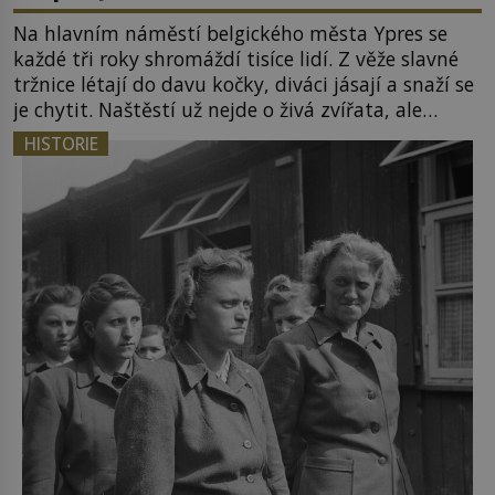
Na hlavním náměstí belgického města Ypres se
každé tři roky shromáždí tisíce lidí. Z věže slavné
tržnice létají do davu kočky, diváci jásají a snaží se
je chytit. Naštěstí už nejde o živá zvířata, ale
jenom o plyšové suvenýry. Kdysi to ale bylo jinak.
HISTORIE
Tato veselá podívaná připomíná jeden z
nejpodivnějších a zároveň nejkrutějších zvyků […]