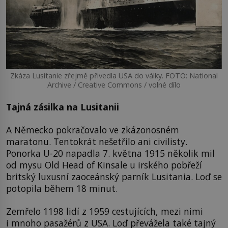
Zkáza Lusitanie zřejmě přivedla USA do války. FOTO: National
Archive / Creative Commons / volné dílo
Tajná zásilka na Lusitanii
A Německo pokračovalo ve zkázonosném
maratonu. Tentokrát nešetřilo ani civilisty.
Ponorka U-20 napadla 7. května 1915 několik mil
od mysu Old Head of Kinsale u irského pobřeží
britský luxusní zaoceánský parník Lusitania. Loď se
potopila během 18 minut.
Zemřelo 1198 lidí z 1959 cestujících, mezi nimi
i mnoho pasažérů z USA. Loď převážela také tajný