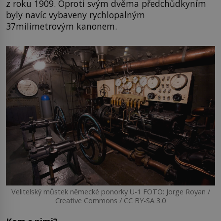
z roku 1909. Oproti svým dvěma předchůdkyním
byly navíc vybaveny rychlopalným
37milimetrovým kanonem.
Velitelský můstek německé ponorky U-1 FOTO: Jorge Royan /
Creative Commons / CC BY-SA 3.0