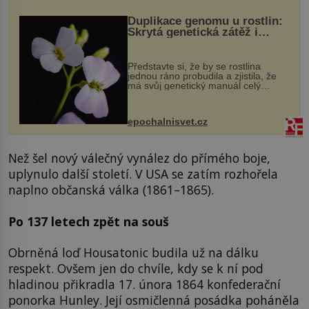
Duplikace genomu u rostlin:
Skrytá genetická zátěž i
evoluční výhoda
Představte si, že by se rostlina
jednou ráno probudila a zjistila, že
má svůj genetický manuál celý
dvakrát. Přesně to se občas v
přírodě stane – a podle nového
výzkumu to může být pro druhy
epochalnisvet.cz
vstupenka...
Než šel nový válečný vynález do přímého boje,
uplynulo další století. V USA se zatím rozhořela
naplno občanská válka (1861–1865).
Po 137 letech zpět na souš
Obrněná loď Housatonic budila už na dálku
respekt. Ovšem jen do chvíle, kdy se k ní pod
hladinou přikradla 17. února 1864 konfederační
ponorka Hunley. Její osmičlenná posádka poháněla