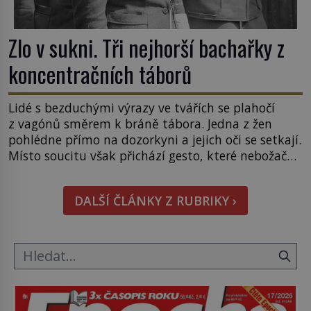
Zlo v sukni. Tři nejhorší bachařky z
koncentračních táborů
Lidé s bezduchými výrazy ve tvářích se plahočí
z vagónů směrem k bráně tábora. Jedna z žen
pohlédne přímo na dozorkyni a jejich oči se setkají.
Místo soucitu však přichází gesto, které nebožačku
posílá rovnou do plynové komory. Jména jako
Rudolf Höss (1901–1947), Josef Mengele (1911–
DALŠÍ ČLÁNKY Z RUBRIKY ›
1979) či Heinrich Himmler (1900–1945) zná každý,
o koho se historie jen otřela. Jenže […]