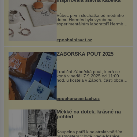
inspirovala slavná kabelka
Vůbec první sluchátka od módního
domu Hermès byla vyrobena
experimentálním laboratoří Hermès
Ateliers Horizons. Elegantní gadget
si vyžádal dva roky vývoje a chlubí
se ručně šitou hovězí kůží a
epochalnisvet.cz
kovový...
ZÁBOŘSKÁ POUŤ 2025
Tradiční Zábořská pouť, která se
koná v neděli 7.9.2025 od 11:00
hod. u kostela v Záboří, části obce
Kly u Mělníka. V programu naleznete
komentovanou prohlídku kostela,
dobovou hudbu, řemesla, atrakce...
epochanacestach.cz
Měkké na dotek, krásné na
pohled
Koupelna patří k nejatraktivnějším
místnostem v bytě, vedle ložnice