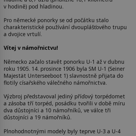
v hodině) pod hladinou.
Pro německé ponorky se od počátku stalo
charakteristické používání dvouplášťového trupu
a dvojice vrtulí.
Vítej v námořnictvu!
Německo začalo stavět ponorku U-1 až v dubnu
roku 1905. 14. prosince 1906 byla SM U-1 (Seiner
Majestät Unterseeboot 1) slavnostně přijata do
flotily císařského válečného námořnictva.
Výzbroj představoval jediný příďový torpédomet
a zásoba tří torpéd, posádku tvořili v době míru
dva důstojníci a 10 námořníků, ve válce tři
důstojníci a 19 námořníků.
Plnohodnotnými modely byly teprve U-3 a U-4