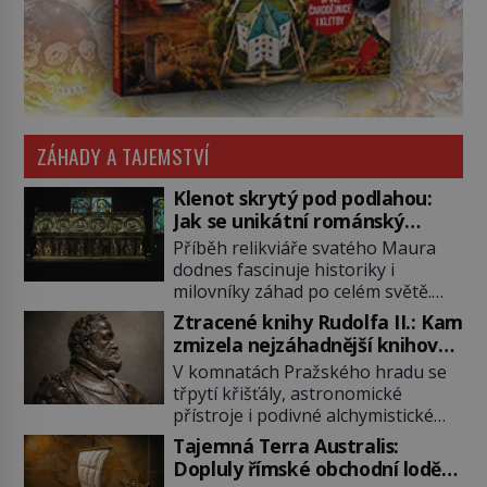
ZÁHADY A TAJEMSTVÍ
Klenot skrytý pod podlahou:
Jak se unikátní románský
poklad dostal do zapadlého
Příběh relikviáře svatého Maura
Bečova?
dodnes fascinuje historiky i
milovníky záhad po celém světě.
Tato románská zlatnická památka
Ztracené knihy Rudolfa II.: Kam
ze 13. století je po českých
zmizela nejzáhadnější knihovna
korunovačních klenotech druhým
Evropy?
V komnatách Pražského hradu se
nejcennějším movitým majetkem v
třpytí křišťály, astronomické
České republice. Přestože byl
přístroje i podivné alchymistické
klenot v roce 1985 po dramatickém
rukopisy. Císař Rudolf II.
pátrání kriminalistů úspěšně
Tajemná Terra Australis:
shromažďuje vše, co souvisí s
nalezen, jeho minulost stále
Dopluly římské obchodní lodě
tajemstvím přírody, hvězd i