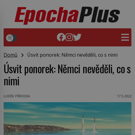
Domů
Úsvit ponorek: Němci nevěděli, co s nimi
Úsvit ponorek: Němci nevěděli, co s
nimi
LUDĚK PŘÍHODA
17.5.2022