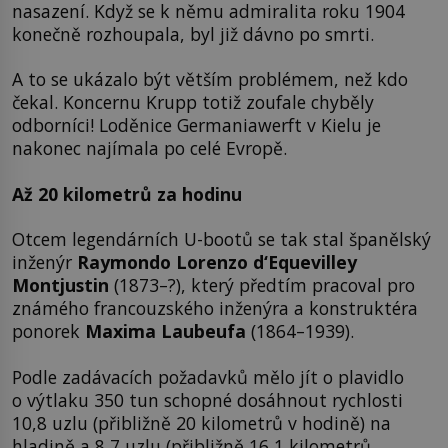
nasazení. Když se k němu admiralita roku 1904
konečně rozhoupala, byl již dávno po smrti.
A to se ukázalo být větším problémem, než kdo
čekal. Koncernu Krupp totiž zoufale chyběly
odborníci! Loděnice Germaniawerft v Kielu je
nakonec najímala po celé Evropě.
Až 20 kilometrů za hodinu
Otcem legendárních U-bootů se tak stal španělský
inženýr
Raymondo Lorenzo d‘Equevilley
Montjustin
(1873–?), který předtím pracoval pro
známého francouzského inženýra a konstruktéra
ponorek
Maxima Laubeufa
(1864–1939).
Podle zadávacích požadavků mělo jít o plavidlo
o výtlaku 350 tun schopné dosáhnout rychlosti
10,8 uzlu (přibližně 20 kilometrů v hodině) na
hladině a 8,7 uzlu (přibližně 16,1 kilometrů