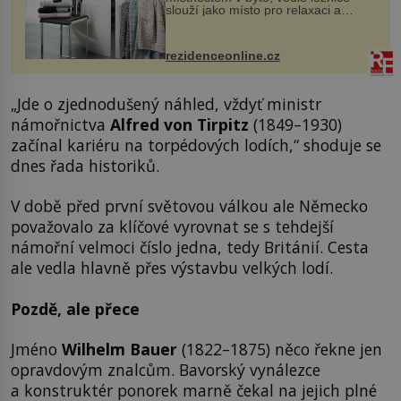
slouží jako místo pro relaxaci a
odpočinek. Koupelnový textil –
ručníky, osušky a koberečky –
mohou jako mávnutím kouzelného
rezidenceonline.cz
proutku...
„Jde o zjednodušený náhled, vždyť ministr
námořnictva
Alfred von Tirpitz
(1849–1930)
začínal kariéru na torpédových lodích,“ shoduje se
dnes řada historiků.
V době před první světovou válkou ale Německo
považovalo za klíčové vyrovnat se s tehdejší
námořní velmoci číslo jedna, tedy Británií. Cesta
ale vedla hlavně přes výstavbu velkých lodí.
Pozdě, ale přece
Jméno
Wilhelm Bauer
(1822–1875) něco řekne jen
opravdovým znalcům. Bavorský vynálezce
a konstruktér ponorek marně čekal na jejich plné