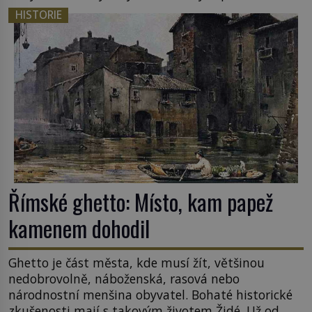
cestou se zištnými úmysly. Jaký cíl Casanova
HISTORIE
sledoval, když se například procházel uličkami
lotyšské Rigy? Casanova v Pobaltí kontaktoval
tamní zednářské lóže. Nebyl v této oblasti žádným
nováčkem, protože do zednářské […]
Římské ghetto: Místo, kam papež
kamenem dohodil
Ghetto je část města, kde musí žít, většinou
nedobrovolně, náboženská, rasová nebo
národnostní menšina obyvatel. Bohaté historické
zkušenosti mají s takovým životem Židé. Už od