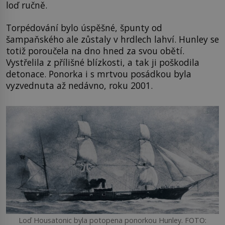
loď ručně.
Torpédování bylo úspěšné, špunty od
šampaňského ale zůstaly v hrdlech lahví. Hunley se
totiž poroučela na dno hned za svou obětí.
Vystřelila z přílišné blízkosti, a tak ji poškodila
detonace. Ponorka i s mrtvou posádkou byla
vyzvednuta až nedávno, roku 2001.
Loď Housatonic byla potopena ponorkou Hunley. FOTO: