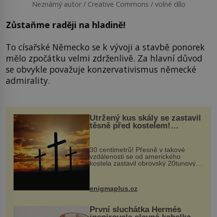
Neznámý autor / Creative Commons / volné dílo
Zůstaňme raději na hladině!
To císařské Německo se k vývoji a stavbě ponorek
mělo zpočátku velmi zdrženlivě. Za hlavní důvod
se obvykle považuje konzervativismus německé
admirality.
Utržený kus skály se zastavil
těsně před kostelem!
Ochránila ho boží síla?
30 centimetrů! Přesně v takové
vzdálenosti se od amerického
kostela zastavil obrovský 20tunový
balvan, který se v květnu 2014
nečekaně odtrhl od nedaleké skály
při její demolici. Podle místních stojí
enigmaplus.cz
...
První sluchátka Hermés