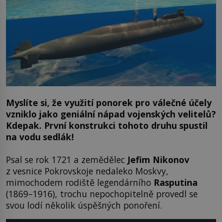
Myslíte si, že využití ponorek pro válečné účely
vzniklo jako geniální nápad vojenských velitelů?
Kdepak. První konstrukci tohoto druhu spustil
na vodu sedlák!
Psal se rok 1721 a zemědělec
Jefim Nikonov
z vesnice Pokrovskoje nedaleko Moskvy,
mimochodem rodiště legendárního
Rasputina
(1869–1916), trochu nepochopitelně provedl se
svou lodí několik úspěšných ponoření.