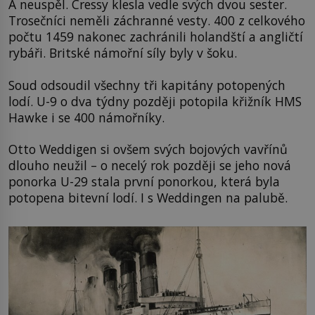
A neuspěl. Cressy klesla vedle svých dvou sester.
Trosečníci neměli záchranné vesty. 400 z celkového
počtu 1459 nakonec zachránili holandští a angličtí
rybáři. Britské námořní síly byly v šoku.
Soud odsoudil všechny tři kapitány potopených
lodí. U-9 o dva týdny později potopila křižník HMS
Hawke i se 400 námořníky.
Otto Weddigen si ovšem svých bojových vavřínů
dlouho neužil – o necelý rok později se jeho nová
ponorka U-29 stala první ponorkou, která byla
potopena bitevní lodí. I s Weddingen na palubě.