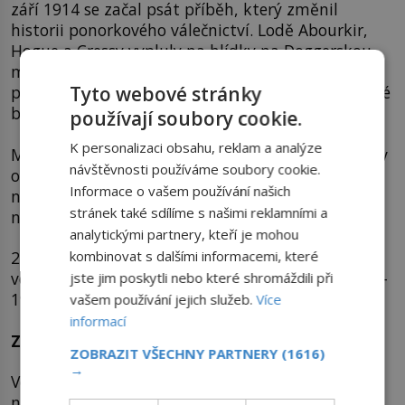
září 1914 se začal psát příběh, který změnil
historii ponorkového válečnictví. Lodě Abourkir,
Hogue a Cressy vypluly na hlídky na Doggerskou
mělčinu ležící 100 kilometrů od východního
Tyto webové stránky
pobřeží Anglie, ale bez krytí torpédoborci, na které
byla moc velká mlha.
používají soubory cookie.
K personalizaci obsahu, reklam a analýze
Mezitím bylo rozhodnuto, že hlídkování křižníků v
návštěvnosti používáme soubory cookie.
oblasti s výskytem nepřátelských ponorek je
Informace o vašem používání našich
nebezpečné a měly by být odvolány. Nic se ale
stránek také sdílíme s našimi reklamními a
nedělo.
analytickými partnery, kteří je mohou
kombinovat s dalšími informacemi, které
22. září 1914 zahlédla německá ponorka U-9 pod
velením kapitánporučíka
Otty Weddigena
(1882–
jste jim poskytli nebo které shromáždili při
1915) vedoucí loď britské formace, Aboukir.
vašem používání jejich služeb.
Více
informací
Zkáza ve spánku
ZOBRAZIT VŠECHNY PARTNERY
(1616)
→
Vedení britských ponorek spalo, hlídky si ničeho
nevšimly a na útok nebyly připraveny. Dokonce