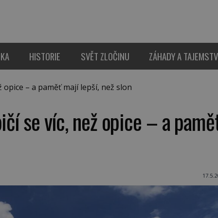
IKA
HISTORIE
SVĚT ZLOČINU
ZÁHADY A TAJEMSTV
ž opice – a paměť mají lepší, než slon
ičí se víc, než opice – a pamě
17.5.2