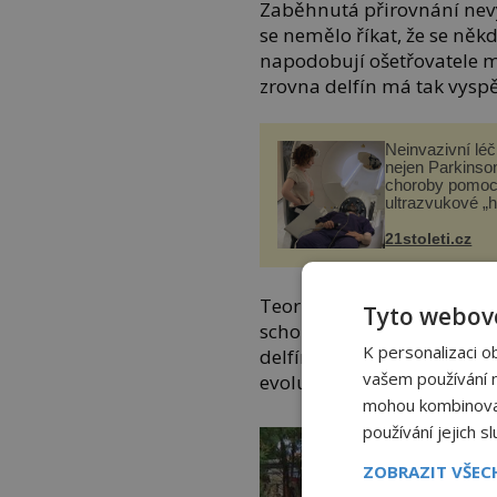
Zaběhnutá přirovnání nev
se nemělo říkat, že se někdo 
napodobují ošetřovatele mn
zrovna delfín má tak vysp
Neinvazivní lé
nejen Parkinso
choroby pomoc
ultrazvukové „
21stoleti.cz
Teorie jsou dvě – první u
Tyto webové
schopnost s ostatními jedin
K personalizaci o
delfíni brilantně orientuj
vašem používání na
evoluční nutností.
mohou kombinovat 
používání jejich s
ZOBRAZIT VŠE