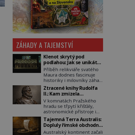
ZÁHADY A TAJEMSTVÍ
Klenot skrytý pod
podlahou: Jak se unikátní
románský poklad dostal
Příběh relikviáře svatého
do zapadlého Bečova?
Maura dodnes fascinuje
historiky i milovníky záhad
po celém světě. Tato
Ztracené knihy Rudolfa
románská zlatnická
II.: Kam zmizela
památka ze 13. století je
nejzáhadnější knihovna
V komnatách Pražského
po českých korunovačních
Evropy?
hradu se třpytí křišťály,
klenotech druhým
astronomické přístroje i
nejcennějším movitým
podivné alchymistické
majetkem v České
Tajemná Terra Australis:
rukopisy. Císař Rudolf II.
republice. Přestože byl
Dopluly římské obchodní
shromažďuje vše, co
klenot v roce 1985 po
lodě až do Austrálie?
Australský kontinent začali
souvisí s tajemstvím
dramatickém pátrání