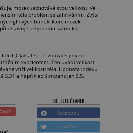
nšuje, mozek zachovává svou velikost. Ve
menším těle problém se zahříváním. Zvýší
aných gliových buněk, které mozek
ak představuje úctyhodná kamínka.
 lidé IQ. Jak ale porovnávat s jinými
izačním kvocientem. Ten uvádí velikost
ávané vůči velikosti těla. Hodnota indexu
 má 5,31 a například šimpanz jen 2,5.
SDÍLEJTE ČLÁNEK
TOVAT
Facebook
Twitter
ATNÉ