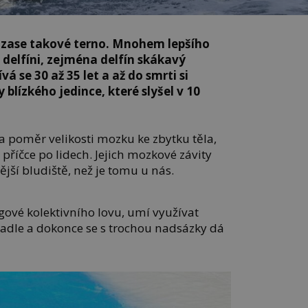
í zase takové terno. Mnohem lepšího
delfíni, zejména delfín skákavý
vá se 30 až 35 let a až do smrti si
blízkého jedince, které slyšel v 10
a poměr velikosti mozku ke zbytku těla,
příčce po lidech. Jejich mozkové závity
tější bludiště, než je tomu u nás.
égové kolektivního lovu, umí využívat
rcadle a dokonce se s trochou nadsázky dá