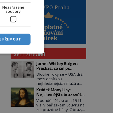
Nezařazené
soubory
E PŘIJMOUT
SVĚT ZLOČINU
James Whitey Bulger:
Práskač, co šel po
práskačích
Dlouhé roky se v USA drží
mezi desítkou
nejhledanějších mužů a
dopracuje to až na číslo
Krádež Mony Lisy:
dvě – hned po Usámovi bin
Nejslavnější obraz světa
Ládinovi (1957–2011). To je
zůstane dva roky
V pondělí 21. srpna 1911
James „Whitey“ Bulger
nezvěstný
visí v pařížském Louvru na
(1929–2018) viněný ze
zdi prázdné háky. Obraz,
spoluúčasti na 19