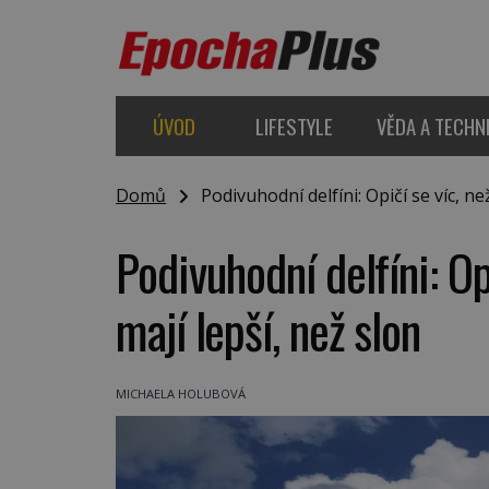
ÚVOD
LIFESTYLE
VĚDA A TECHN
Domů
Podivuhodní delfíni: Opičí se víc, ne
Podivuhodní delfíni: Op
mají lepší, než slon
MICHAELA HOLUBOVÁ