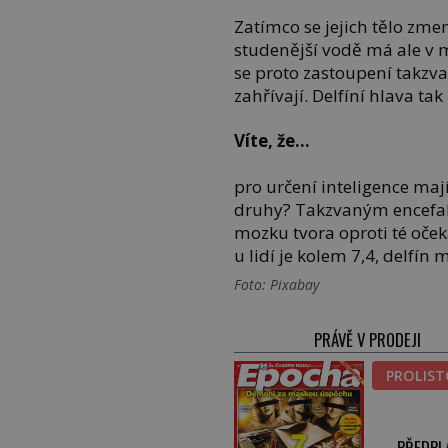
Zatímco se jejich tělo zme
studenější vodě má ale v 
se proto zastoupení takzv
zahřívají. Delfíní hlava t
Víte, že…
pro určení inteligence mají
druhy? Takzvaným encefal
mozku tvora oproti té oček
u lidí je kolem 7,4, delfín
Foto: Pixabay
PRÁVĚ V PRODEJI
PROLIS
PŘEDPL