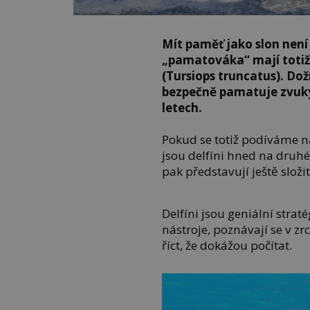
Mít paměť jako slon nen
„pamatováka“ mají totiž 
(Tursiops truncatus). Doží
bezpečně pamatuje zvuky 
letech.
Pokud se totiž podíváme n
jsou delfíni hned na druhé 
pak představují ještě složi
Delfíni jsou geniální strat
nástroje, poznávají se v z
říct, že dokážou počítat.