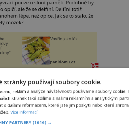
yvrací pouze u sloní paměti. Podobně by
opičí, ale že se delfíní. Delfíni totiž
ohem lépe, než opice. Jak se to stalo, že
ělý mozek?
čba
Vavřín jako lék
novy
í
helmy“
panidomu.cz
kazuje na vyvinutou komunikační
 stránky používají soubory cookie.
ci v kombinaci s echolokací, díky které se
bsahu, reklam a analýze návštěvnosti používáme soubory cookie. 
í pod hladinou. Rozvoj mozku byl tedy
šich stránek také sdílíme s našimi reklamními a analytickými partn
s dalšími informacemi, které jste jim poskytli nebo které shromá
lužeb.
Více informací
CHNY PARTNERY
(1616) →