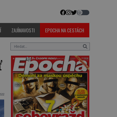
Í
ZAJÍMAVOSTI
EPOCHA NA CESTÁCH
ť
022