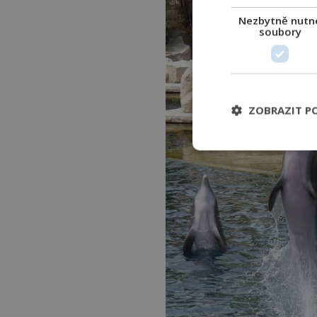
Nezbytně nutn
soubory
ZOBRAZIT P