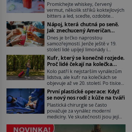
Mary?
Promíchejte whiskey, červený
vermut, několik střiků koktejlových
bitters a led, sceďte, ozdobte
koktejlovou třešinkou a tadá…
Nápoj, která chutná po seně.
Manhattan je tu! A pokud to má být
Jak znechucený Američan
skutečně on, dejte si pozor, ať
vymyslel brčko
Dnes je brčko naprostou
místo klasické americké rye
samozřejmostí. Jenže ještě v 19.
whiskey či klidně bourbonu
století lidé upíjejí limonády i
nepoužijete skotskou whisku. Co
koktejly dutými stébly žita nebo
se stane? Inu, koktejl bude stále
Kufr, který se konečně rozjede.
žitné slámy. Fungují sice dobře,
skvělý, ale už to nebude
Proč lidé čekají na kolečka
mají ale jednu nepříjemnou
Manhattan ale […]
téměř pět tisíc let?
Kolo patří k nejstarším vynálezům
vlastnost po chvíli se rozmáčejí a
lidstva, ale kufr na kolečkách se
nápoji dodávají travnatou příchuť.
objevuje až ve 20. století. Po tisíce
Právě tahle drobná nepříjemnost
let lidé vláčejí těžká zavazadla v
přivede amerického výrobce
První plastické operace: Když
rukou, na zádech nebo je nakládají
cigaretových náustků k nápadu,
se nový nos rodí z kůže na tváři
na povozy. Stačí přitom jediný
který změní způsob pití po celém
Plastická chirurgie se často
nápad, připevnit ke kufru kolečka.
[…]
považuje za vynález moderní
Jenže právě ten nikdo dlouho
medicíny. Ve skutečnosti jsou její
nedostane. Až jednou se na letišti
kořeny staré více než dva a půl
ozve věta, která změní […]
tisíce let. V dobách, kdy ještě