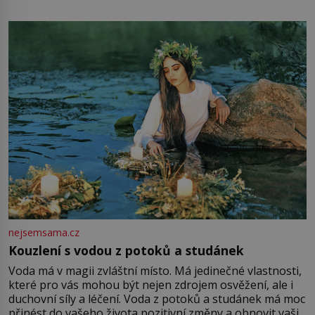
mu přitom zůstane za prsty… „Na šaty ho bude málo,
milostpaní. Stačí jenom na sukni,“ zhodnotí švadlena
množství růžového mušelínu. „Ošidili vás, podívejte.“
Vezme do ruky dřevěnou
nejsemsama.cz
Kouzlení s vodou z potoků a studánek
Voda má v magii zvláštní místo. Má jedinečné vlastnosti,
které pro vás mohou být nejen zdrojem osvěžení, ale i
duchovní síly a léčení. Voda z potoků a studánek má moc
přinést do vašeho života pozitivní změny a obnovit vaši