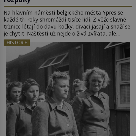
Na hlavním náměstí belgického města Ypres se
každé tři roky shromáždí tisíce lidí. Z věže slavné
tržnice létají do davu kočky, diváci jásají a snaží se
je chytit. Naštěstí už nejde o živá zvířata, ale
jenom o plyšové suvenýry. Kdysi to ale bylo jinak.
HISTORIE
Tato veselá podívaná připomíná jeden z
nejpodivnějších a zároveň nejkrutějších zvyků […]