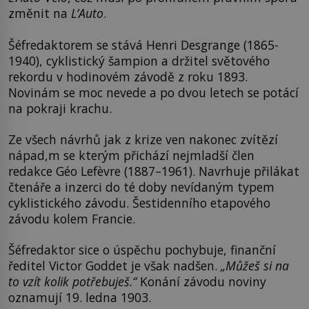
změnit na
L’Auto
.
Šéfredaktorem se stává Henri Desgrange (1865-
1940), cyklistický šampion a držitel světového
rekordu v hodinovém závodě z roku 1893.
Novinám se moc nevede a po dvou letech se potácí
na pokraji krachu.
Ze všech návrhů jak z krize ven nakonec zvítězí
nápad,m se kterým přichází nejmladší člen
redakce Géo Lefèvre (1887–1961). Navrhuje přilákat
čtenáře a inzerci do té doby nevídaným typem
cyklistického závodu. Šestidenního etapového
závodu kolem Francie.
Šéfredaktor sice o úspěchu pochybuje, finanční
ředitel Victor Goddet je však nadšen.
„Můžeš si na
to vzít kolik potřebuješ.“
Konání závodu noviny
oznamují 19. ledna 1903.