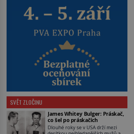
SVĚT ZLOČINU
James Whitey Bulger: Práskač,
co šel po práskačích
Dlouhé roky se v USA drží mezi
desítkou nejhledanějších mužů a