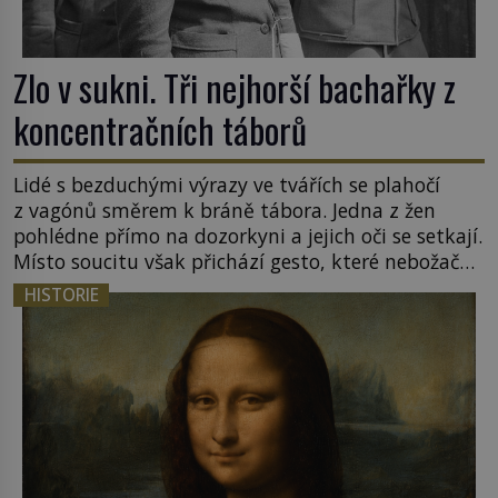
Zlo v sukni. Tři nejhorší bachařky z
koncentračních táborů
Lidé s bezduchými výrazy ve tvářích se plahočí
z vagónů směrem k bráně tábora. Jedna z žen
pohlédne přímo na dozorkyni a jejich oči se setkají.
Místo soucitu však přichází gesto, které nebožačku
posílá rovnou do plynové komory. Jména jako
HISTORIE
Rudolf Höss (1901–1947), Josef Mengele (1911–
1979) či Heinrich Himmler (1900–1945) zná každý,
o koho se historie jen otřela. Jenže […]