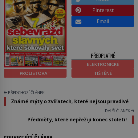
Pinterest
Email
PŘEDPLATNÉ
ELEKTRONICKÉ
PROLISTOVAT
TIŠTĚNÉ
PŘEDCHOZÍ ČLÁNEK
Známé mýty o zvířatech, které nejsou pravdivé
DALŠÍ ČLÁNEK
Předměty, které nepřežijí konec století!
SOUVISEJÍCÍ ČLÁNKY