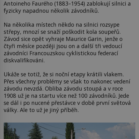
Antoineho Faurého (1883–1954) zablokují silnici a
fyzicky napadnou několik závodníků.
Na několika místech někdo na silnici rozsype
střepy, mnozí se snaží poškodit kola soupeřů.
Závod sice opět vyhraje Maurice Garin, jenže o
čtyři měsíce později jsou on a další tři vedoucí
závodníci Francouzskou cyklistickou federací
diskvalifikováni.
Ukáže se totiž, že si noční etapy krátili vlakem.
Přes všechny problémy se však to nakonec vedení
závodu nevzdá. Obliba závodu stoupá a v roce
1908 už je na startu více než 100 závodníků. Jede
se dál i po nucené přestávce v době první světová
války. Ale to už je jiný příběh.