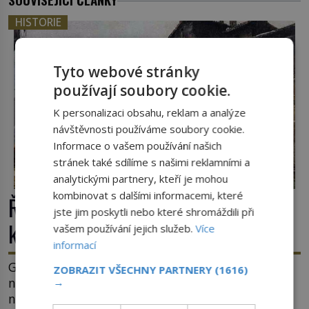
HISTORIE
Tyto webové stránky
používají soubory cookie.
K personalizaci obsahu, reklam a analýze
návštěvnosti používáme soubory cookie.
Informace o vašem používání našich
stránek také sdílíme s našimi reklamními a
analytickými partnery, kteří je mohou
kombinovat s dalšími informacemi, které
Římské ghetto: Místo, kam papež
jste jim poskytli nebo které shromáždili při
kamenem dohodil
vašem používání jejich služeb.
Více
informací
Ghetto je část města, kde musí žít, většinou
ZOBRAZIT VŠECHNY PARTNERY
(1616)
nedobrovolně, náboženská, rasová nebo
→
národnostní menšina obyvatel. Bohaté historické