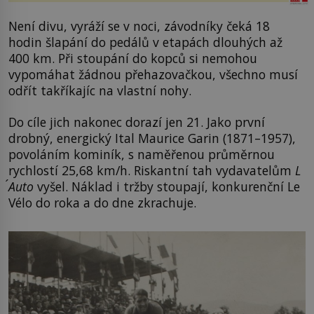
Není divu, vyráží se v noci, závodníky čeká 18
hodin šlapání do pedálů v etapách dlouhých až
400 km. Při stoupání do kopců si nemohou
vypomáhat žádnou přehazovačkou, všechno musí
odřít takříkajíc na vlastní nohy.
Do cíle jich nakonec dorazí jen 21. Jako první
drobný, energický Ital Maurice Garin (1871–1957),
povoláním kominík, s naměřenou průměrnou
rychlostí 25,68 km/h. Riskantní tah vydavatelům
L
´Auto
vyšel. Náklad i tržby stoupají, konkurenční Le
Vélo do roka a do dne zkrachuje.