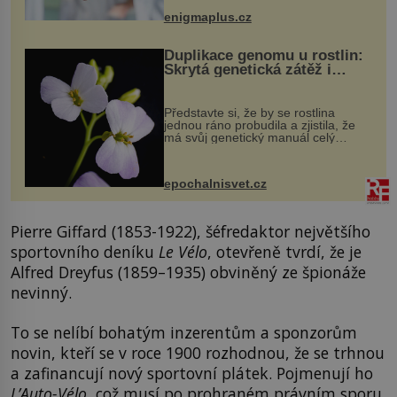
když při transplantaci nepřijímám...
enigmaplus.cz
Duplikace genomu u rostlin:
Skrytá genetická zátěž i
evoluční výhoda
Představte si, že by se rostlina
jednou ráno probudila a zjistila, že
má svůj genetický manuál celý
dvakrát. Přesně to se občas v
přírodě stane – a podle nového
výzkumu to může být pro druhy
epochalnisvet.cz
vstupenka...
Pierre Giffard (1853-1922), šéfredaktor největšího
sportovního deníku
Le Vélo
, otevřeně tvrdí, že je
Alfred Dreyfus (1859–1935) obviněný ze špionáže
nevinný.
To se nelíbí bohatým inzerentům a sponzorům
novin, kteří se v roce 1900 rozhodnou, že se trhnou
a zafinancují nový sportovní plátek. Pojmenují ho
L’Auto-Vélo
, což musí po prohraném právním sporu