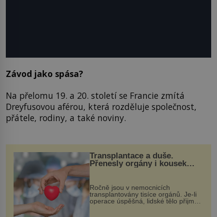
Závod jako spása?
Na přelomu 19. a 20. století se Francie zmítá
Dreyfusovou aférou, která rozděluje společnost,
přátele, rodiny, a také noviny.
Transplantace a duše.
Přenesly orgány i kousek
osobnosti dárce?
Ročně jsou v nemocnicích
transplantovány tisíce orgánů. Je-li
operace úspěšná, lidské tělo přijme
darovaný orgán za své a pacient
může vést plnohodnotný život. Ale co