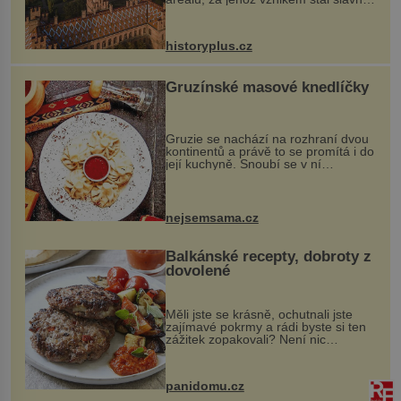
český architekt Josef Hlávka. Ten si
na něm dal mimořádně záležet. Jeho
stavební plány by při ...
historyplus.cz
Gruzínské masové knedlíčky
Gruzie se nachází na rozhraní dvou
kontinentů a právě to se promítá i do
její kuchyně. Snoubí se v ní
evropské a asijské chutě a díky tomu
vznikají rozmanité a chuťově bohaté
pokrmy, které rozhodně st...
nejsemsama.cz
Balkánské recepty, dobroty z
dovolené
Měli jste se krásně, ochutnali jste
zajímavé pokrmy a rádi byste si ten
zážitek zopakovali? Není nic
snazšího. Pljeskavica (10 porcí)
Možná jste ji ochutnali na dovolené v
bývalé Jugoslávii, lze ji vi...
panidomu.cz