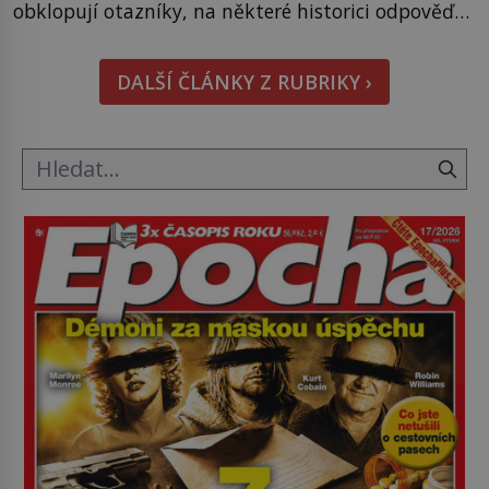
obklopují otazníky, na některé historici odpověď
objeví, jiné zůstanou nezodpovězené. Kam si ji
pověsil Napoleon? Samotný císař Napoleon
DALŠÍ ČLÁNKY Z RUBRIKY ›
Bonaparte (1769–1821) má pro malbu slabost, a
tak si ji ještě jako první konzul přemístí do své
ložnice v Tuilerisjkém […]