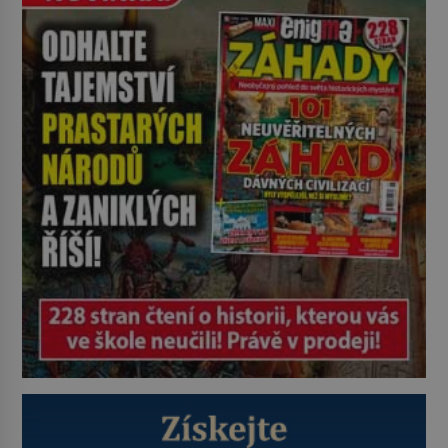
neexistují antibiotika ani anestezie,
se odvážní lékaři pokoušejí vracet
lidem tváře znetvořené válkou,
tresty nebo nehodami. Jejich
metody jsou překvapivě
promyšlené a některé principy
používají chirurgové dodnes. Úplně
první […]