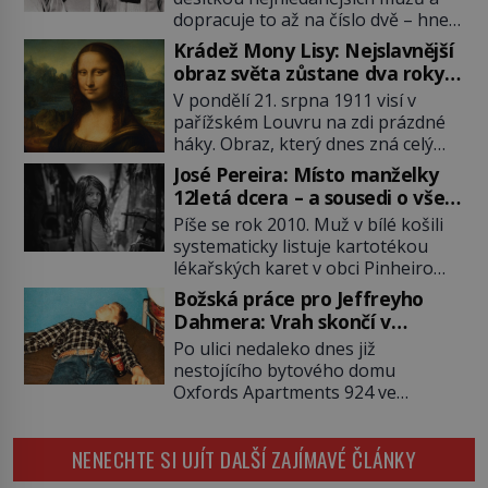
dopracuje to až na číslo dvě – hned
po Usámovi bin Ládinovi (1957–
Krádež Mony Lisy: Nejslavnější
2011). To je James „Whitey“ Bulger
obraz světa zůstane dva roky
(1929–2018) viněný ze spoluúčasti
nezvěstný
V pondělí 21. srpna 1911 visí v
na 19 vraždách, vydírání a lichvy. A
pařížském Louvru na zdi prázdné
samozřejmě, krom toho je ještě
háky. Obraz, který dnes zná celý
drogový dealer, který neváhá
svět, je pryč. Zpočátku si nikdo
odstranit z cesty všechny práskače,
José Pereira: Místo manželky
nemyslí, že jde o krádež.
zatímco […]
12letá dcera – a sousedi o všem
Zaměstnanci jsou přesvědčeni, že
vědí!
Píše se rok 2010. Muž v bílé košili
Mona Lisa je jen v restaurátorské
systematicky listuje kartotékou
dílně nebo u fotografa. Když se
lékařských karet v obci Pinheiro
ukáže pravda, propukne jeden z
ležící asi 20 kilometrů od farmy s
největších honů na zloděje v […]
Božská práce pro Jeffreyho
podivínským majitelem. Něco tu
Dahmera: Vrah skončí v
nesedí. Ledaže… Ledaže by ta
tratolišti krve ve vězeňských
Po ulici nedaleko dnes již
mladá dívka z farmy byla ne
umývárnách
nestojícího bytového domu
manželkou, ale dcerou – a všechny
Oxfords Apartments 924 ve
ty děti byly zplozené v incestu. Na
wisconsinském Milwaukee se
sociálním odboru jednoho z […]
potácí zcela zmatený 14letý
NENECHTE SI UJÍT DALŠÍ ZAJÍMAVÉ ČLÁNKY
Konerak Sinthasomphone. Když ho
zastaví policejní hlídka, ochable jí