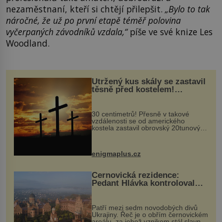
nezaměstnaní, kteří si chtějí přilepšit.
„Bylo to tak
náročné, že už po první etapě téměř polovina
vyčerpaných závodníků vzdala,“
píše ve své knize Les
Woodland.
Utržený kus skály se zastavil
těsně před kostelem!
Ochránila ho boží síla?
30 centimetrů! Přesně v takové
vzdálenosti se od amerického
kostela zastavil obrovský 20tunový
balvan, který se v květnu 2014
nečekaně odtrhl od nedaleké skály
při její demolici. Podle místních stojí
enigmaplus.cz
...
Černovická rezidence:
Pedant Hlávka kontroloval
každou cihlu
Patří mezi sedm novodobých divů
Ukrajiny. Řeč je o obřím černovickém
areálu, za jehož vznikem stál slavný