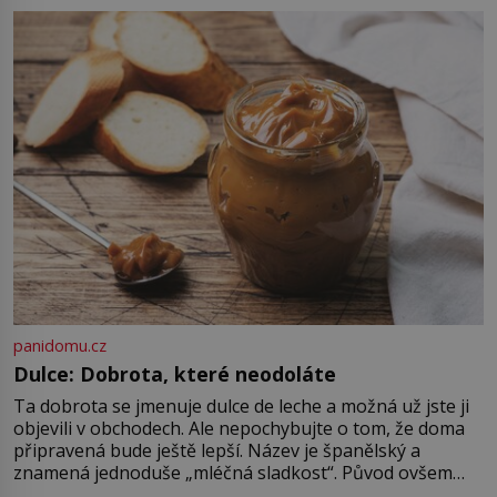
nadiktuje adresu „jeho kamaráda“.
Strážníci ho dopraví zpět do
udaného bytu. Oním „kamarádem“
je ovšem jeden z nejslavnějších
vrahů, Jeffrey Dahmer (1960–1994).
Je 27. května 1991. […]
panidomu.cz
Dulce: Dobrota, které neodoláte
Ta dobrota se jmenuje dulce de leche a možná už jste ji
objevili v obchodech. Ale nepochybujte o tom, že doma
připravená bude ještě lepší. Název je španělský a
znamená jednoduše „mléčná sladkost“. Původ ovšem
není úplně jednoznačný, o autorství této receptury se