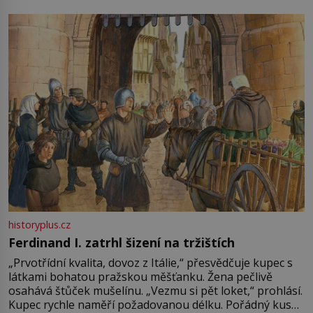
pře hned několik latinskoamerických zemí a k tomu
Francie, kde se traduje,
historyplus.cz
Ferdinand I. zatrhl šizení na tržištích
„Prvotřídní kvalita, dovoz z Itálie,“ přesvědčuje kupec s
látkami bohatou pražskou měšťanku. Žena pečlivě
osahává štůček mušelínu. „Vezmu si pět loket,“ prohlásí.
Kupec rychle naměří požadovanou délku. Pořádný kus