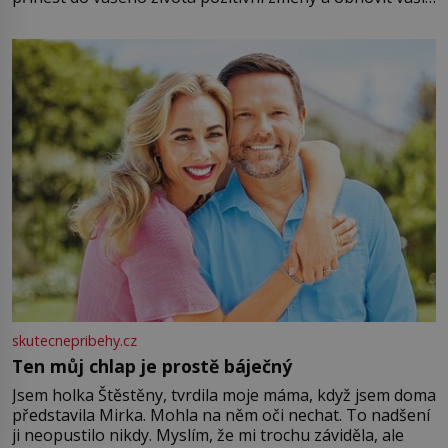
energii. Využitím těchto přírodních zdrojů v magii
můžete obohatit své rituály a přinést do svého života
větší harmonii a klid. Je důležité
skutecnepribehy.cz
Ten můj chlap je prostě báječný
Jsem holka Štěstěny, tvrdila moje máma, když jsem doma
představila Mirka. Mohla na něm oči nechat. To nadšení
ji neopustilo nikdy. Myslím, že mi trochu záviděla, ale