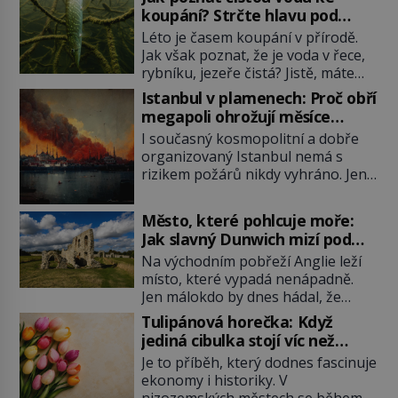
koupání? Strčte hlavu pod
hladinu!
Léto je časem koupání v přírodě.
Jak však poznat, že je voda v řece,
rybníku, jezeře čistá? Jistě, máte
možnost využít informace
Istanbul v plamenech: Proč obří
hygieniků či podrobit křížovému
megapoli ohrožují měsíce
výslechu provozovatele přírodního
smaženého lilku?
I současný kosmopolitní a dobře
koupaliště. Existuje ale ještě jiná
organizovaný Istanbul nemá s
alternativa. Jaká? Podívat se pod
rizikem požárů nikdy vyhráno. Jen
hladinu a zjistit, kdo si onu
těžko si tak člověk dokáže
konkrétní vodní lokalitu oblíbil už
představit, jaká požární rizika
dávno před vámi. Říká se jim
Město, které pohlcuje moře:
skrýval Istanbul časů minulých. Jak
bioindikátory […]
Jak slavný Dunwich mizí pod
čelilo město v minulosti potenciální
hladinou
Na východním pobřeží Anglie leží
ohnivé katastrofě a proč jsou zde
místo, které vypadá nenápadně.
stále tolik obávány měsíce
Jen málokdo by dnes hádal, že
smaženého lilku? První hasičský
právě zde kdysi stojí jeden z
sbor se v Istanbulu objevuje v roce
Tulipánová horečka: Když
nejvýznamnějších anglických
1714 a […]
jediná cibulka stojí víc než
přístavů. Středověký Dunwich
honosný dům
Je to příběh, který dodnes fascinuje
soupeří svým významem s
ekonomy i historiky. V
Londýnem, pyšní se kostely,
nizozemských městech se během