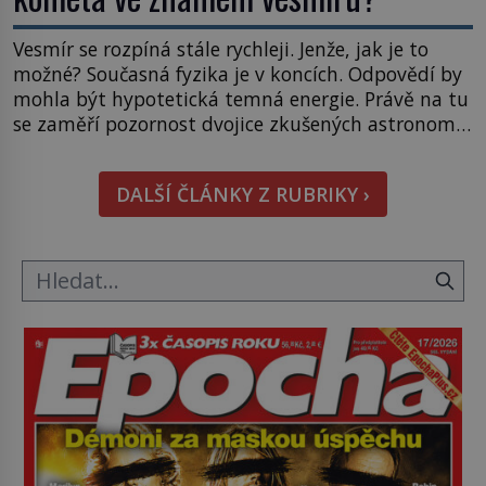
Vesmír se rozpíná stále rychleji. Jenže, jak je to
možné? Současná fyzika je v koncích. Odpovědí by
mohla být hypotetická temná energie. Právě na tu
se zaměří pozornost dvojice zkušených astronomů.
Namísto ní ale objeví něco mnohem
hmatatelnějšího. Naprosto rekordní kometu!
DALŠÍ ČLÁNKY Z RUBRIKY ›
Astronomové Pedro Bernardinelli a Gary Bernstein
mravenčí prací zkoumají archivní snímky v rámci
Průzkumu temné energie […]