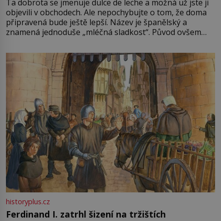
Ta dobrota se jmenuje dulce de leche a možná už jste ji
objevili v obchodech. Ale nepochybujte o tom, že doma
připravená bude ještě lepší. Název je španělský a
znamená jednoduše „mléčná sladkost“. Původ ovšem
není úplně jednoznačný, o autorství této receptury se
pře hned několik latinskoamerických zemí a k tomu
Francie, kde se traduje,
historyplus.cz
Ferdinand I. zatrhl šizení na tržištích