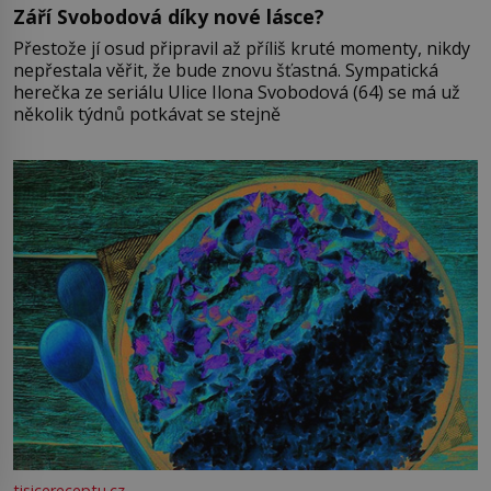
Září Svobodová díky nové lásce?
Přestože jí osud připravil až příliš kruté momenty, nikdy
nepřestala věřit, že bude znovu šťastná. Sympatická
herečka ze seriálu Ulice Ilona Svobodová (64) se má už
několik týdnů potkávat se stejně
tisicereceptu.cz