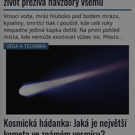
život přežívá navzdory všemu
Vroucí voda, mráz hluboko pod bodem mrazu,
kyseliny, smrtící tlak i pouště, kde celé roky
nespadne jediná kapka deště. Na první pohled
místa, kde nemůže existovat vůbec nic. Přesto
právě tady vědci objevují organismy, které
VĚDA A TECHNIKA
posouvají hranice života. Každý nový nález mění
naše představy o tom, co všechno dokáže příroda a
napovídá, kde bychom jednou […]
Kosmická hádanka: Jaká je největší
kometa ve známém vesmíru?