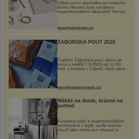
Vůbec první sluchátka od módního
domu Hermès byla vyrobena
experimentálním laboratoří Hermès
Ateliers Horizons. Elegantní gadget
si vyžádal dva roky vývoje a chlubí
se ručně šitou hovězí kůží a
epochalnisvet.cz
kovový...
ZÁBOŘSKÁ POUŤ 2025
Tradiční Zábořská pouť, která se
koná v neděli 7.9.2025 od 11:00
hod. u kostela v Záboří, části obce
Kly u Mělníka. V programu naleznete
komentovanou prohlídku kostela,
dobovou hudbu, řemesla, atrakce...
epochanacestach.cz
Měkké na dotek, krásné na
pohled
Koupelna patří k nejatraktivnějším
místnostem v bytě, vedle ložnice
slouží jako místo pro relaxaci a
odpočinek. Koupelnový textil –
ručníky, osušky a koberečky –