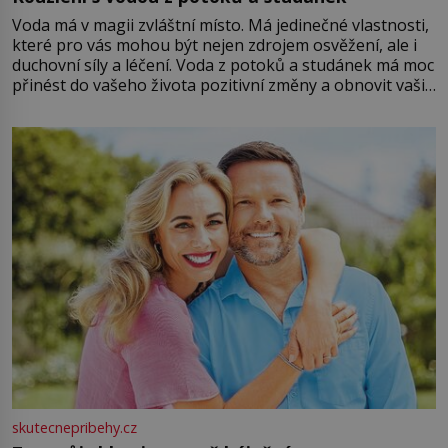
Voda má v magii zvláštní místo. Má jedinečné vlastnosti,
které pro vás mohou být nejen zdrojem osvěžení, ale i
duchovní síly a léčení. Voda z potoků a studánek má moc
přinést do vašeho života pozitivní změny a obnovit vaši
energii. Využitím těchto přírodních zdrojů v magii
můžete obohatit své rituály a přinést do svého života
větší harmonii a klid. Je důležité
skutecnepribehy.cz