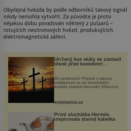
Obyčejná hvězda by podle odborníků takový signál
nikdy nemohla vytvořit. Za původce je proto
nějakou dobu považován některý z pulzarů –
rotujících neutronových hvězd, produkujících
elektromagnetické záření.
Utržený kus skály se zastavil
těsně před kostelem!
Ochránila ho boží síla?
30 centimetrů! Přesně v takové
vzdálenosti se od amerického
kostela zastavil obrovský 20tunový
balvan, který se v květnu 2014
nečekaně odtrhl od nedaleké skály
při její demolici. Podle místních stojí
enigmaplus.cz
...
První sluchátka Hermés
inspirovala slavná kabelka