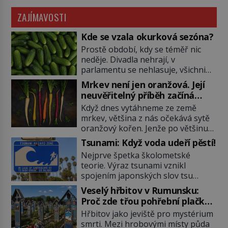
ZAJÍMAVOSTI
Kde se vzala okurková sezóna?
Prostě období, kdy se téměř nic
neděje. Divadla nehrají, v
parlamentu se nehlasuje, všichni
jsou na dovolené a média tak
Mrkev není jen oranžová. Její
nemají o čem mluvit a psát. A
neuvěřitelný příběh začíná
vymýšlejí si proto témata, které
fialovou barvou
Když dnes vytáhneme ze země
nikoho nezajímají. Proč je však ona
mrkev, většina z nás očekává sytě
letní doba spojovaná zrovna s
oranžový kořen. Jenže po většinu
okurkami? Okurkovou sezónu
své historie je mrkev všechno
známe už od poloviny 19. století,
Tsunami: Když voda udeří pěstí!
možné, jen ne oranžová. Je fialová,
ovšem jako Češi […]
Nejprve špetka školometské
žlutá, bílá, někdy dokonce téměř
teorie. Výraz tsunami vznikl
černá. Až díky stovkám let
spojením japonských slov tsu
pečlivého šlechtění se z ní stává
(přístav) a nami (vlna). Jedná se o
zelenina, bez které si českou
Veselý hřbitov v Rumunsku:
dlouhou vlnu, která je na volném
zahradu ani nedokážeme
Proč zde třou pohřební plačky
moři takřka nepostřehnutelná.
představit. Její příběh je […]
bídu s nouzí?
Hřbitov jako jeviště pro mystérium
Ačkoli je vlnová délka tsunami i 300
smrti. Mezi hrobovými místy půda
kilometrů, výška vlny na volném