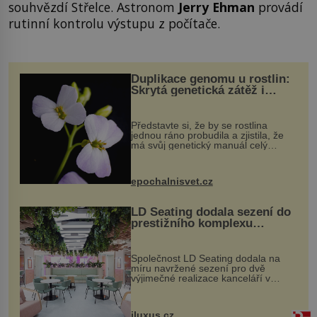
souhvězdí Střelce. Astronom
Jerry Ehman
provádí
rutinní kontrolu výstupu z počítače.
Duplikace genomu u rostlin:
Skrytá genetická zátěž i
evoluční výhoda
Představte si, že by se rostlina
jednou ráno probudila a zjistila, že
má svůj genetický manuál celý
dvakrát. Přesně to se občas v
přírodě stane – a podle nového
výzkumu to může být pro druhy
epochalnisvet.cz
vstupenka...
LD Seating dodala sezení do
prestižního komplexu
MediaCityUK v Salfordu
Společnost LD Seating dodala na
míru navržené sezení pro dvě
výjimečné realizace kanceláří v
areálu MediaCityUK v anglickém
Salfordu – konkrétně do budov Blue
Tower a Orange Tower. Komplex
iluxus.cz