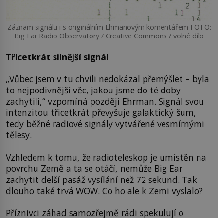
Záznam signálu i s originálním Ehmanovým komentářem FOTO:
Big Ear Radio Observatory / Creative Commons / volné dílo
Třicetkrát silnější signál
„Vůbec jsem v tu chvíli nedokázal přemýšlet – byla
to nejpodivnější věc, jakou jsme do té doby
zachytili,“ vzpomíná později Ehrman. Signál svou
intenzitou třicetkrát převyšuje galaktický šum,
tedy běžné radiové signály vytvářené vesmírnými
tělesy.
Vzhledem k tomu, že radioteleskop je umístěn na
povrchu Země a ta se otáčí, nemůže Big Ear
zachytit delší pasáž vysílání než 72 sekund. Tak
dlouho také trvá WOW. Co ho ale k Zemi vyslalo?
Příznivci záhad samozřejmě rádi spekulují o