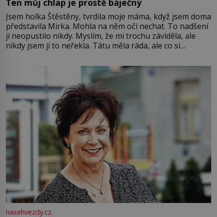
Ten můj chlap je prostě báječný
Jsem holka Štěstěny, tvrdila moje máma, když jsem doma
představila Mirka. Mohla na něm oči nechat. To nadšení
ji neopustilo nikdy. Myslím, že mi trochu záviděla, ale
nikdy jsem jí to neřekla. Tátu měla ráda, ale co si
pamatuji, tak jsme s Mirkem byli zamilovaní mnohem víc.
Jsme spolu moc rádi Tehdy byla jiná doba, když
nasehvezdy.cz