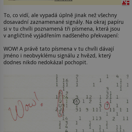
budov Media...
To, co vidí, ale vypadá úplně jinak než všechny
dosavadní zaznamenané signály. Na okraj papíru
si v tu chvíli poznamená tři písmena, která jsou
v angličtině vyjádřením nadšeného překvapení:
WOW! A právě tato písmena v tu chvíli dávají
jméno i neobvyklému signálu z hvězd, který
dodnes nikdo nedokázal pochopit.