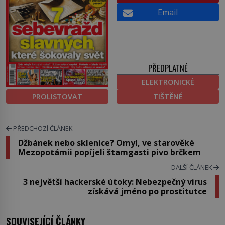
Email
PŘEDPLATNÉ
ELEKTRONICKÉ
PROLISTOVAT
TIŠTĚNÉ
PŘEDCHOZÍ ČLÁNEK
Džbánek nebo sklenice? Omyl, ve starověké
Mezopotámii popíjeli štamgasti pivo brčkem
DALŠÍ ČLÁNEK
3 největší hackerské útoky: Nebezpečný virus
získává jméno po prostitutce
SOUVISEJÍCÍ ČLÁNKY