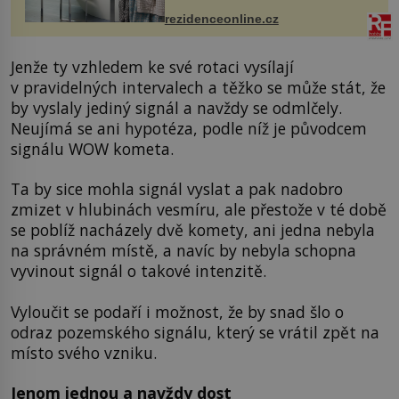
mohou jako mávnutím kouzelného
rezidenceonline.cz
proutku...
Jenže ty vzhledem ke své rotaci vysílají
v pravidelných intervalech a těžko se může stát, že
by vyslaly jediný signál a navždy se odmlčely.
Neujímá se ani hypotéza, podle níž je původcem
signálu WOW kometa.
Ta by sice mohla signál vyslat a pak nadobro
zmizet v hlubinách vesmíru, ale přestože v té době
se poblíž nacházely dvě komety, ani jedna nebyla
na správném místě, a navíc by nebyla schopna
vyvinout signál o takové intenzitě.
Vyloučit se podaří i možnost, že by snad šlo o
odraz pozemského signálu, který se vrátil zpět na
místo svého vzniku.
Jenom jednou a navždy dost