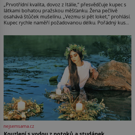
„Prvotřídní kvalita, dovoz z Itálie,“ přesvědčuje kupec s
látkami bohatou pražskou měšťanku. Žena pečlivě
osahává štůček mušelínu. „Vezmu si pět loket,“ prohlásí.
Kupec rychle naměří požadovanou délku. Pořádný kus
mu přitom zůstane za prsty… „Na šaty ho bude málo,
milostpaní. Stačí jenom na sukni,“ zhodnotí švadlena
množství růžového mušelínu. „Ošidili vás, podívejte.“
Vezme do ruky dřevěnou
nejsemsama.cz
Kouzlení s vodou z potoků a studánek