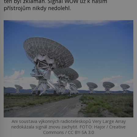
ten byl zklamán. Signál WOW už k našim
přístrojům nikdy nedolehl.
Ani soustava výkonných radioteleskopů Very Large Array
nedokázala signál znovu zachytit. FOTO: Hajor / Creative
Commons / CC BY-SA 3.0