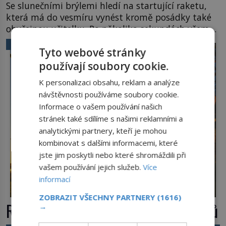
Se slunečními brýlemi hledí na startující raketu,
která má do vesmíru vynést kromě posádky také
obyčejnou učitelku. Po několika sekundách všem
ztuhnou úsměvy, stroj totiž exploduje. Jejich
VĚDA A TECHNIKA
Tyto webové stránky
konstrukce není z levného kraje, daňové
poplatníky stojí miliardy dolarů. Na druhou stranu
používají soubory cookie.
zvládnou jen představitelné věci. Na malé kousky
K personalizaci obsahu, reklam a analýze
Název: Columbia První […]
návštěvnosti používáme soubory cookie.
Informace o vašem používání našich
stránek také sdílíme s našimi reklamními a
analytickými partnery, kteří je mohou
kombinovat s dalšími informacemi, které
jste jim poskytli nebo které shromáždili při
vašem používání jejich služeb.
Více
informací
ZOBRAZIT VŠECHNY PARTNERY
(1616)
Rákos: Nenápadný poklad z mokřadů
→