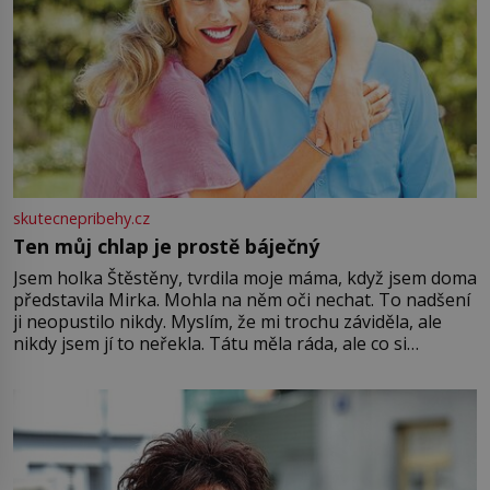
skutecnepribehy.cz
Ten můj chlap je prostě báječný
Jsem holka Štěstěny, tvrdila moje máma, když jsem doma
představila Mirka. Mohla na něm oči nechat. To nadšení
ji neopustilo nikdy. Myslím, že mi trochu záviděla, ale
nikdy jsem jí to neřekla. Tátu měla ráda, ale co si
pamatuji, tak jsme s Mirkem byli zamilovaní mnohem víc.
Jsme spolu moc rádi Tehdy byla jiná doba, když