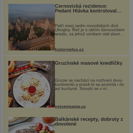
Černovická rezidence:
Pedant Hlávka kontroloval
každou cihlu
Patří mezi sedm novodobých divů
Ukrajiny. Řeč je o obřím černovickém
areálu, za jehož vznikem stál slavný
český architekt Josef Hlávka. Ten si
na něm dal mimořádně záležet. Jeho
stavební plány by při ...
historyplus.cz
Gruzínské masové knedlíčky
Gruzie se nachází na rozhraní dvou
kontinentů a právě to se promítá i do
její kuchyně. Snoubí se v ní
evropské a asijské chutě a díky tomu
vznikají rozmanité a chuťově bohaté
pokrmy, které rozhodně st...
nejsemsama.cz
Balkánské recepty, dobroty z
dovolené