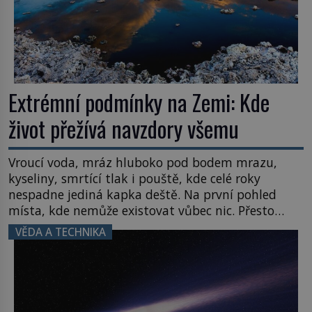
Extrémní podmínky na Zemi: Kde
život přežívá navzdory všemu
Vroucí voda, mráz hluboko pod bodem mrazu,
kyseliny, smrtící tlak i pouště, kde celé roky
nespadne jediná kapka deště. Na první pohled
místa, kde nemůže existovat vůbec nic. Přesto
právě tady vědci objevují organismy, které
VĚDA A TECHNIKA
posouvají hranice života. Každý nový nález mění
naše představy o tom, co všechno dokáže příroda a
napovídá, kde bychom jednou […]