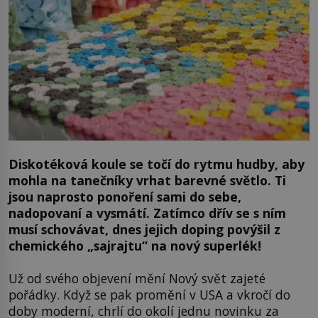
Diskotéková koule se točí do rytmu hudby, aby
mohla na tanečníky vrhat barevné světlo. Ti
jsou naprosto ponoření sami do sebe,
nadopovaní a vysmátí. Zatímco dřív se s ním
musí schovávat, dnes jejich doping povýšil z
chemického „sajrajtu“ na nový superlék!
Už od svého objevení mění Nový svět zajeté
pořádky. Když se pak promění v USA a vkročí do
doby moderní, chrlí do okolí jednu novinku za