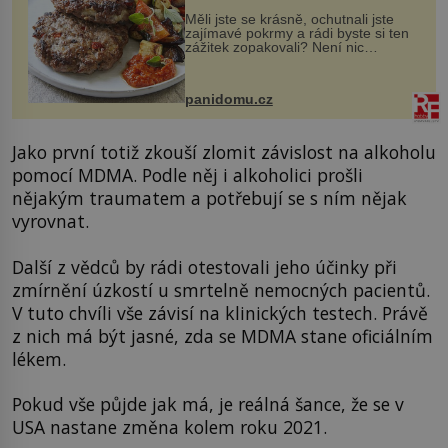
Měli jste se krásně, ochutnali jste
zajímavé pokrmy a rádi byste si ten
zážitek zopakovali? Není nic
snazšího. Pljeskavica (10 porcí)
Možná jste ji ochutnali na dovolené v
bývalé Jugoslávii, lze ji vi...
panidomu.cz
Jako první totiž zkouší zlomit závislost na alkoholu
pomocí MDMA. Podle něj i alkoholici prošli
nějakým traumatem a potřebují se s ním nějak
vyrovnat.
Další z vědců by rádi otestovali jeho účinky při
zmírnění úzkostí u smrtelně nemocných pacientů.
V tuto chvíli vše závisí na klinických testech. Právě
z nich má být jasné, zda se MDMA stane oficiálním
lékem.
Pokud vše půjde jak má, je reálná šance, že se v
USA nastane změna kolem roku 2021.