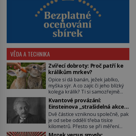
VĚDA A TECHNIKA
Zvířecí dobroty: Proč patří ke
králíkům mrkev?
Opice si dá banán, ježek jablko,
myška sýr. A co zajíc či jeho blízký
kolega králík? Ti si samozřejmě
pochutnají na mrkvi! Proč jsou
Kvantové provázání:
podobné představy o potravě
Einsteinova „strašidelná akce
zvířat často spíš mýty? Pokud máte
na dálku“ dál mate i fascinuje
Dvě částice vzniknou společně, pak
doma králíka, mrkev mu dát
vědce
je od sebe oddělí třeba tisíce
můžete. A nejspíš mu i bude
kilometrů. Přesto se při měření
chutnat, ovšem měl by ji mít jen
chovají, jako by mezi nimi
jako občasný pamlsek. […]
Mozek versus smysly: