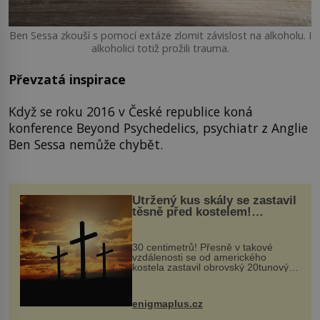
Ben Sessa zkouší s pomocí extáze zlomit závislost na alkoholu. I
alkoholici totiž prožili trauma.
Převzatá inspirace
Když se roku 2016 v České republice koná
konference Beyond Psychedelics, psychiatr z Anglie
Ben Sessa nemůže chybět.
Utržený kus skály se zastavil
těsně před kostelem!
Ochránila ho boží síla?
30 centimetrů! Přesně v takové
vzdálenosti se od amerického
kostela zastavil obrovský 20tunový
balvan, který se v květnu 2014
nečekaně odtrhl od nedaleké skály
při její demolici. Podle místních stojí
enigmaplus.cz
...