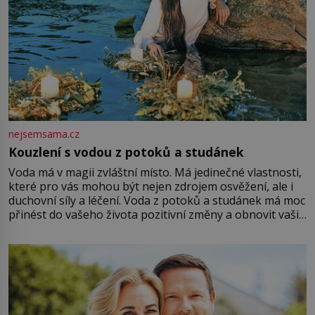
nejsemsama.cz
Kouzlení s vodou z potoků a studánek
Voda má v magii zvláštní místo. Má jedinečné vlastnosti,
které pro vás mohou být nejen zdrojem osvěžení, ale i
duchovní síly a léčení. Voda z potoků a studánek má moc
přinést do vašeho života pozitivní změny a obnovit vaši
energii. Využitím těchto přírodních zdrojů v magii
můžete obohatit své rituály a přinést do svého života
větší harmonii a klid. Je důležité