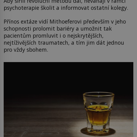
Aby šířili revoluční metodu dál, neváhají v rámci
psychoterapie školit a informovat ostatní kolegy.
Přínos extáze vidí Mithoeferovi především v jeho
schopnosti prolomit bariéry a umožnit tak
pacientům promluvit i o nejskrytějších,
nejtíživějších traumatech, a tím jim dát jednou
pro vždy sbohem.