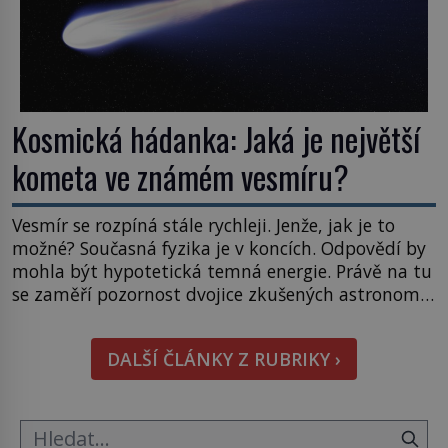
Kosmická hádanka: Jaká je největší
kometa ve známém vesmíru?
Vesmír se rozpíná stále rychleji. Jenže, jak je to
možné? Současná fyzika je v koncích. Odpovědí by
mohla být hypotetická temná energie. Právě na tu
se zaměří pozornost dvojice zkušených astronomů.
Namísto ní ale objeví něco mnohem
hmatatelnějšího. Naprosto rekordní kometu!
DALŠÍ ČLÁNKY Z RUBRIKY ›
Astronomové Pedro Bernardinelli a Gary Bernstein
mravenčí prací zkoumají archivní snímky v rámci
Průzkumu temné energie […]