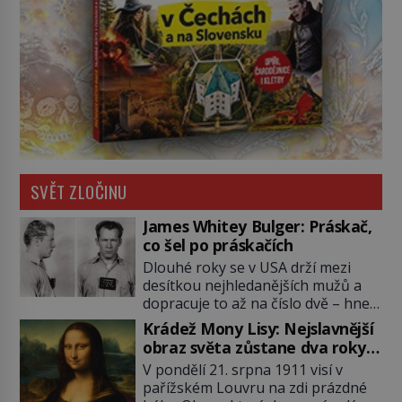
SVĚT ZLOČINU
James Whitey Bulger: Práskač,
co šel po práskačích
Dlouhé roky se v USA drží mezi
desítkou nejhledanějších mužů a
dopracuje to až na číslo dvě – hned
po Usámovi bin Ládinovi (1957–
Krádež Mony Lisy: Nejslavnější
2011). To je James „Whitey“ Bulger
obraz světa zůstane dva roky
(1929–2018) viněný ze spoluúčasti
nezvěstný
V pondělí 21. srpna 1911 visí v
na 19 vraždách, vydírání a lichvy. A
pařížském Louvru na zdi prázdné
samozřejmě, krom toho je ještě