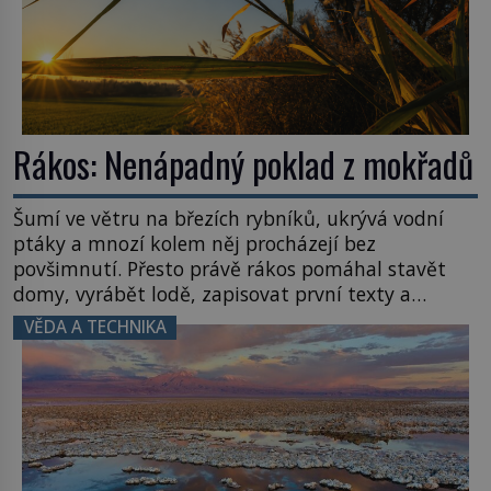
Rákos: Nenápadný poklad z mokřadů
Šumí ve větru na březích rybníků, ukrývá vodní
ptáky a mnozí kolem něj procházejí bez
povšimnutí. Přesto právě rákos pomáhal stavět
domy, vyrábět lodě, zapisovat první texty a
inspiroval řadu pověstí. Tato skromná, ale
VĚDA A TECHNIKA
užitečná rostlina provází člověka už tisíce let.
Většina lidí vnímá rákos jen jako obyčejnou kulisu
letního koupání. Stačí se však podívat […]