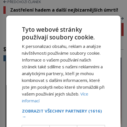
PŘEDCHOZÍ ČLÁNEK
Zastřelení hadem a další nejbizarnějších úmrtí!
DALŠÍ ČLÁNEK
Nejslavnější svůdník přijde o panictví již ve
Tyto webové stránky
12 letech!
používají soubory cookie.
K personalizaci obsahu, reklam a analýze
SOUVISEJÍCÍ ČLÁNKY
návštěvnosti používáme soubory cookie.
VĚDA A TECHNIKA
Informace o vašem používání našich
stránek také sdílíme s našimi reklamními a
analytickými partnery, kteří je mohou
kombinovat s dalšími informacemi, které
jste jim poskytli nebo které shromáždili při
vašem používání jejich služeb.
Více
informací
ZOBRAZIT VŠECHNY PARTNERY
(1616)
→