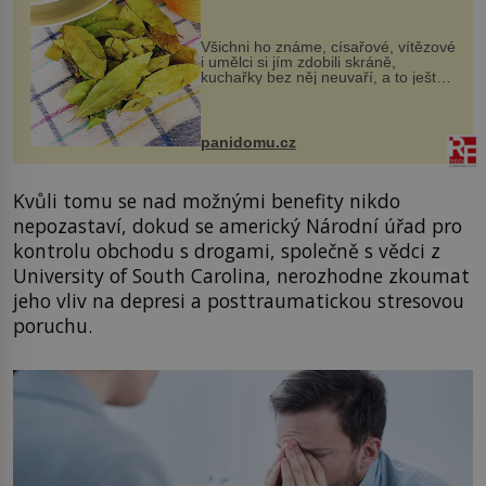
Všichni ho známe, císařové, vítězové
i umělci si jím zdobili skráně,
kuchařky bez něj neuvaří, a to ještě
nevíte, že bobkový list může výrazně
zmírnit některé naše neduhy.
Obsahuje v malém množství ně...
panidomu.cz
Kvůli tomu se nad možnými benefity nikdo
nepozastaví, dokud se americký Národní úřad pro
kontrolu obchodu s drogami, společně s vědci z
University of South Carolina, nerozhodne zkoumat
jeho vliv na depresi a posttraumatickou stresovou
poruchu.