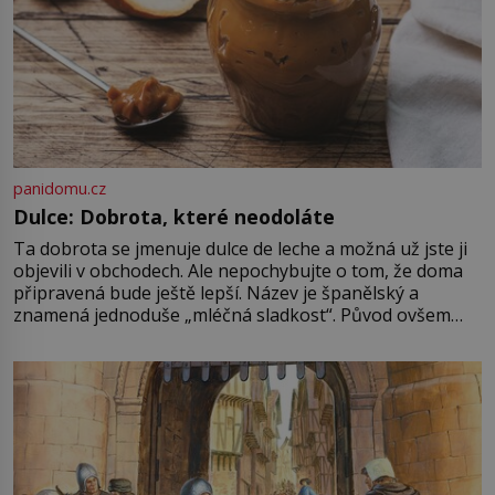
panidomu.cz
Dulce: Dobrota, které neodoláte
Ta dobrota se jmenuje dulce de leche a možná už jste ji
objevili v obchodech. Ale nepochybujte o tom, že doma
připravená bude ještě lepší. Název je španělský a
znamená jednoduše „mléčná sladkost“. Původ ovšem
není úplně jednoznačný, o autorství této receptury se
pře hned několik latinskoamerických zemí a k tomu
Francie, kde se traduje,