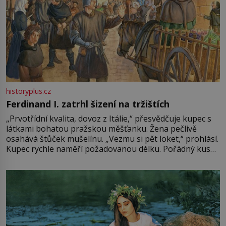
historyplus.cz
Ferdinand I. zatrhl šizení na tržištích
„Prvotřídní kvalita, dovoz z Itálie,“ přesvědčuje kupec s
látkami bohatou pražskou měšťanku. Žena pečlivě
osahává štůček mušelínu. „Vezmu si pět loket,“ prohlásí.
Kupec rychle naměří požadovanou délku. Pořádný kus
mu přitom zůstane za prsty… „Na šaty ho bude málo,
milostpaní. Stačí jenom na sukni,“ zhodnotí švadlena
množství růžového mušelínu. „Ošidili vás, podívejte.“
Vezme do ruky dřevěnou