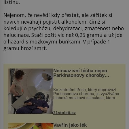
listinu.
Nejenom, že nevědí kdy přestat, ale zážitek si
navrch neváhají pojistit alkoholem, čímž si
koledují o psychózu, dehydrataci, zmatenost nebo
halucinace. Stačí požít víc než 0,25 gramu a už jde
o hazard s mozkovými buňkami. V případě 1
gramu hrozí smrt.
Neinvazivní léčba nejen
Parkinsonovy choroby
pomocí ultrazvukové
„helmy“
Ke zmírnění třesu, který doprovází
Parkinsonovu chorobu, je využívána
hluboká mozková stimulace, která
však vyžaduje vysoce invazivní
zákrok. Ultrazvuk zase není vhodný
k dostatečně přesnému zacílení ...
21stoleti.cz
Vavřín jako lék