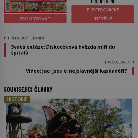
PŘEDPLATNÉ
ELEKTRONICKÉ
PROLISTOVAT
TIŠTĚNÉ
PŘEDCHOZÍ ČLÁNEK
Svatá extáze: Diskotéková hvězda míří do
špitálů
DALŠÍ ČLÁNEK
Video: Jací jsou ti nejslavnější kaskadéři?
SOUVISEJÍCÍ ČLÁNKY
HISTORIE