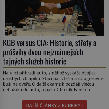
KGB versus CIA: Historie, střety a
průšvihy dvou nejznámějších
tajných služeb historie
Na ulici přibrzdí auto, z něhož vyskáče dvojice
urostlých chlapíků. Stačí pár vteřin a už agresivně
buší na dveře. O další okamžik později vlečou
nebožáka do auta, a pak už ho nikdy nikdo
nespatří. Dostal se totiž do rukou všemocné KGB.
Jako sourozenci, kteří si nemohou přijít na jméno.
DALŠÍ ČLÁNKY Z RUBRIKY ›
Neustále se předhání v plánování sabotáží, […]