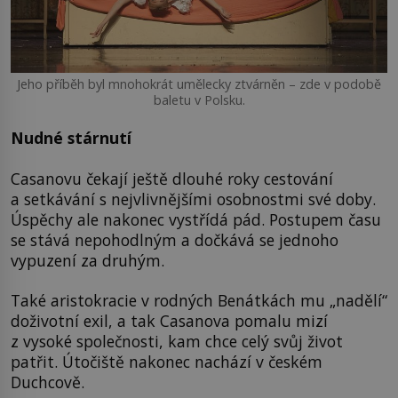
Jeho příběh byl mnohokrát umělecky ztvárněn – zde v podobě
baletu v Polsku.
Nudné stárnutí
Casanovu čekají ještě dlouhé roky cestování
a setkávání s nejvlivnějšími osobnostmi své doby.
Úspěchy ale nakonec vystřídá pád. Postupem času
se stává nepohodlným a dočkává se jednoho
vypuzení za druhým.
Také aristokracie v rodných Benátkách mu „nadělí“
doživotní exil, a tak Casanova pomalu mizí
z vysoké společnosti, kam chce celý svůj život
patřit. Útočiště nakonec nachází v českém
Duchcově.