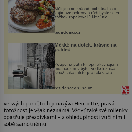
Měli jste se krásně, ochutnali jste
zajímavé pokrmy a rádi byste si ten
zážitek zopakovali? Není nic
snazšího. Pljeskavica (10 porcí)
Možná jste ji ochutnali na dovolené v
bývalé Jugoslávii, lze ji vi...
panidomu.cz
Měkké na dotek, krásné na
pohled
Koupelna patří k nejatraktivnějším
místnostem v bytě, vedle ložnice
slouží jako místo pro relaxaci a
odpočinek. Koupelnový textil –
ručníky, osušky a koberečky –
mohou jako mávnutím kouzelného
rezidenceonline.cz
proutku...
Ve svých pamětech ji nazývá Henriette, pravá
totožnost je však neznámá. Vždyť také své milenky
opatřuje přezdívkami – z ohleduplnosti vůči nim i
sobě samotnému.