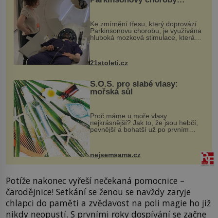
pomocí ultrazvukové
„helmy“
Ke zmírnění třesu, který doprovází
Parkinsonovu chorobu, je využívána
hluboká mozková stimulace, která
však vyžaduje vysoce invazivní
zákrok. Ultrazvuk zase není vhodný
k dostatečně přesnému zacílení ...
21stoleti.cz
S.O.S. pro slabé vlasy:
mořská sůl
Proč máme u moře vlasy
nejkrásnější? Jak to, že jsou hebčí,
pevnější a bohatší už po prvním
vykoupání? Protože sůl obsažená v
mořské vodě má blahodárný vliv.
Nejen na tělo a pokožku, ale i na
nejsemsama.cz
vlasy. ...
Potíže nakonec vyřeší nečekaná pomocnice –
čarodějnice! Setkání se ženou se navždy zaryje
chlapci do paměti a zvědavost na poli magie ho již
nikdy neopustí. S prvními roky dospívání se začne