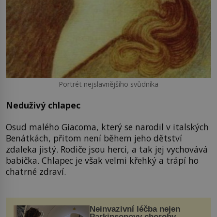
Portrét nejslavnějšího svůdníka
Neduživý chlapec
Osud malého Giacoma, který se narodil v italských
Benátkách, přitom není během jeho dětství
zdaleka jistý. Rodiče jsou herci, a tak jej vychovává
babička. Chlapec je však velmi křehký a trápí ho
chatrné zdraví.
Neinvazivní léčba nejen
Parkinsonovy choroby