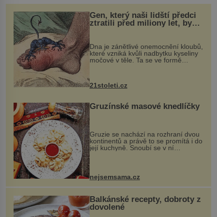
Gen, který naši lidští předci
ztratili před miliony let, by
mohl pomoci s léčbou
„nemoci králů“
Dna je zánětlivé onemocnění kloubů,
které vzniká kvůli nadbytku kyseliny
močové v těle. Ta se ve formě
krystalků ukládá v blízkosti kloubů,
nejčastěji přitom postihuje palce na
nohou, a způsobuje bole...
21stoleti.cz
Gruzínské masové knedlíčky
Gruzie se nachází na rozhraní dvou
kontinentů a právě to se promítá i do
její kuchyně. Snoubí se v ní
evropské a asijské chutě a díky tomu
vznikají rozmanité a chuťově bohaté
pokrmy, které rozhodně st...
nejsemsama.cz
Balkánské recepty, dobroty z
dovolené