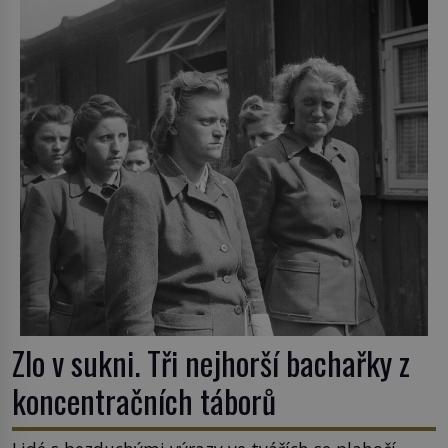
nejpodivnějších a zároveň nejkrutějších zvyků […]
Zlo v sukni. Tři nejhorší bachařky z
koncentračních táborů