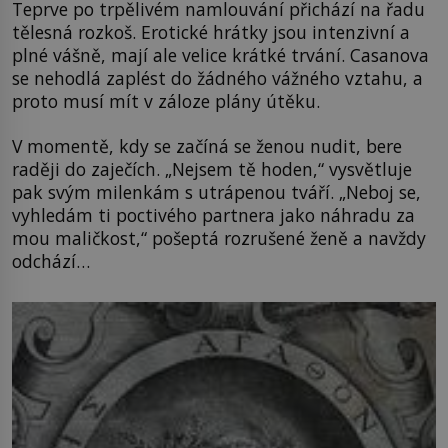
Teprve po trpělivém namlouvání přichází na řadu
tělesná rozkoš. Erotické hrátky jsou intenzivní a
plné vášně, mají ale velice krátké trvání. Casanova
se nehodlá zaplést do žádného vážného vztahu, a
proto musí mít v záloze plány útěku.
V momentě, kdy se začíná se ženou nudit, bere
raději do zaječích. „Nejsem tě hoden,“ vysvětluje
pak svým milenkám s utrápenou tváří. „Neboj se,
vyhledám ti poctivého partnera jako náhradu za
mou maličkost,“ pošeptá rozrušené ženě a navždy
odchází…