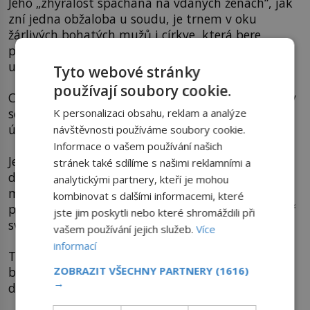
Jeho „zhýralost spáchaná na vdaných ženách“, jak
zní jedna obžaloba u soudu, je trnem v oku
žárlivých bohatých mužů i církve, která bere
prakticky celou svůdcovu osobu jako ostudnou
urážku.
Tyto webové stránky
používají soubory cookie.
Casanova dokonce míří opět za mříže. Jak jinak by
se mohl dobrodruh Casanova dostat z vězení než
K personalizaci obsahu, reklam a analýze
útěkem?
návštěvnosti používáme soubory cookie.
Informace o vašem používání našich
Jeho vlivní přátelé mu mohou nabídnout
stránek také sdílíme s našimi reklamními a
dostatečnou ochranu a pomoc, sukničkář si tedy
analytickými partnery, kteří je mohou
může opět dosyta užívat své milostné avantýry a
kombinovat s dalšími informacemi, které
propracovávat do stále větších detailů svůj scénář
jste jim poskytli nebo které shromáždili při
svádění.
vašem používání jejich služeb.
Více
informací
Ten je ostatně podobný u všech jeho afér s
ZOBRAZIT VŠECHNY PARTNERY
(1616)
bohatými paničkami i slečinkami. Jak láme srdce
→
dam?