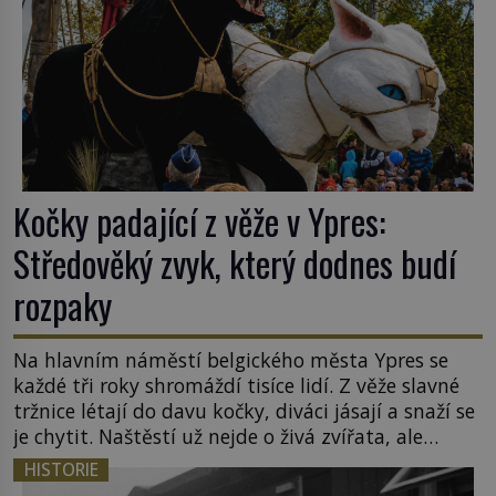
Kočky padající z věže v Ypres:
Středověký zvyk, který dodnes budí
rozpaky
Na hlavním náměstí belgického města Ypres se
každé tři roky shromáždí tisíce lidí. Z věže slavné
tržnice létají do davu kočky, diváci jásají a snaží se
je chytit. Naštěstí už nejde o živá zvířata, ale
jenom o plyšové suvenýry. Kdysi to ale bylo jinak.
HISTORIE
Tato veselá podívaná připomíná jeden z