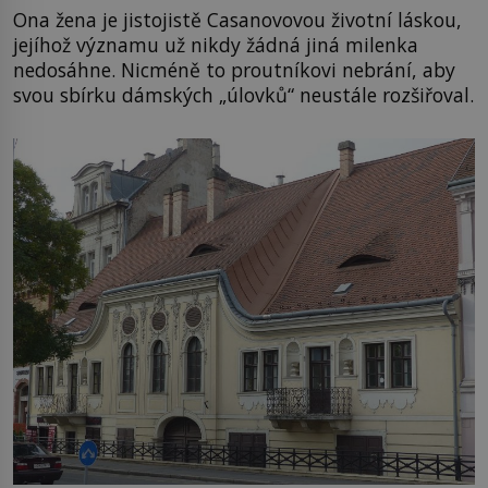
Ona žena je jistojistě Casanovovou životní láskou,
jejíhož významu už nikdy žádná jiná milenka
nedosáhne. Nicméně to proutníkovi nebrání, aby
svou sbírku dámských „úlovků“ neustále rozšiřoval.