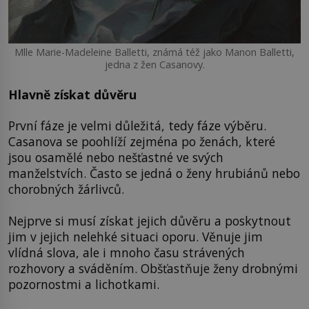
Mlle Marie-Madeleine Balletti, známá též jako Manon Balletti,
jedna z žen Casanovy.
Hlavně získat důvěru
První fáze je velmi důležitá, tedy fáze výběru.
Casanova se poohlíží zejména po ženách, které
jsou osamělé nebo nešťastné ve svých
manželstvích. Často se jedná o ženy hrubiánů nebo
chorobných žárlivců.
Nejprve si musí získat jejich důvěru a poskytnout
jim v jejich nelehké situaci oporu. Věnuje jim
vlídná slova, ale i mnoho času strávených
rozhovory a sváděním. Obšťastňuje ženy drobnými
pozornostmi a lichotkami.