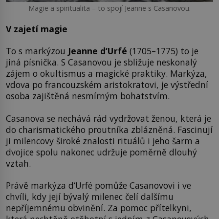
Magie a spiritualita – to spojí Jeanne s Casanovou.
V zajetí magie
To s markýzou
Jeanne d‘Urfé
(1705–1775) to je
jiná písnička. S Casanovou je sbližuje neskonalý
zájem o okultismus a magické praktiky. Markýza,
vdova po francouzském aristokratovi, je výstřední
osoba zajištěná nesmírným bohatstvím.
Casanova se nechává rád vydržovat ženou, která je
do charismatického proutníka zblázněná. Fascinují
ji milencovy široké znalosti rituálů i jeho šarm a
dvojice spolu nakonec udržuje poměrně dlouhý
vztah.
Právě markýza d‘Urfé pomůže Casanovovi i ve
chvíli, kdy její bývalý milenec čelí dalšímu
nepříjemnému obvinění. Za pomoc přítelkyni,