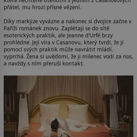
která nechtěně otěhotní s jedním z Casanovových
přátel, mu hrozí přísné vězení.
Díky markýze vyvázne a nakonec si dvojice začne v
Paříži románek znovu. Zaplétají se do sítě
esoterických praktik, ale Jeanne d‘Urfé brzy
prohlédne. Její víra v Casanovu, který tvrdí, že jí
pomocí svých praktik může navrátit mládí,
vyprchá. Žena si uvědomí, že ji milenec vodí za nos,
a navždy s ním přeruší kontakt.