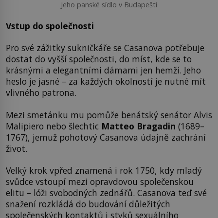
Jeho panské sídlo v Budapešti
Vstup do společnosti
Pro své zážitky sukničkáře se Casanova potřebuje
dostat do vyšší společnosti, do míst, kde se to
krásnými a elegantními dámami jen hemží. Jeho
heslo je jasné – za každých okolností je nutné mít
vlivného patrona.
Mezi smetánku mu pomůže benátský senátor Alvis
Malipiero nebo šlechtic
Matteo Bragadin
(1689–
1767), jemuž pohotový Casanova údajně zachrání
život.
Velký krok vpřed znamená i rok 1750, kdy mladý
svůdce vstoupí mezi opravdovou společenskou
elitu – lóži svobodných zednářů. Casanova teď své
snažení rozkládá do budování důležitých
společenských kontaktů i styků sexuálního