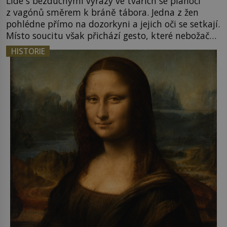
Lidé s bezduchými výrazy ve tvářích se plahočí
z vagónů směrem k bráně tábora. Jedna z žen
pohlédne přímo na dozorkyni a jejich oči se setkají.
Místo soucitu však přichází gesto, které nebožačku
posílá rovnou do plynové komory. Jména jako
HISTORIE
Rudolf Höss (1901–1947), Josef Mengele (1911–
1979) či Heinrich Himmler (1900–1945) zná každý,
o koho se historie jen otřela. Jenže […]