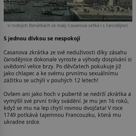
V rodných Benátkách se malý Casanova setká i s čarodějnicí.
S jednou dívkou se nespokojí
Casanova zkrátka ze své neduživosti díky zásahu
čarodějnice dokonale vyroste a výhody dospívání si
uvědomí velice brzy. Po děvčatech pokukuje již
jako chlapec a ke svému prvnímu sexuálnímu
zážitku se uchýlí v pouhých 12 letech!
Ovšem ani jako hoch v pubertě se nedrží zkrátka a
vymýšlí své první triky svádění. Je mu jen 16 roků,
když se mu na lep chytí rovnou dvojčata! V roce
1749 potkává tajemnou Francouzku, která mu
ukradne srdce.