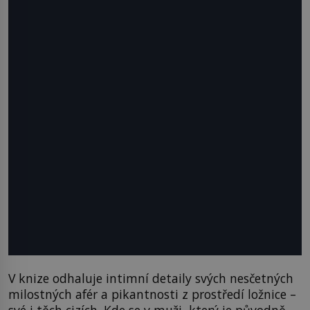
V knize odhaluje intimní detaily svých nesčetných
milostných afér a pikantnosti z prostředí ložnice –
své i těch cizích. Kde se v muži, který je původně