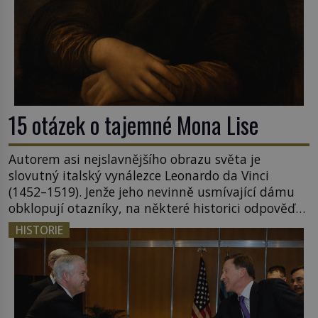
15 otázek o tajemné Mona Lise
Autorem asi nejslavnějšího obrazu světa je
slovutný italský vynálezce Leonardo da Vinci
(1452–1519). Jenže jeho nevinně usmívající dámu
obklopují otazníky, na některé historici odpověď
objeví, jiné zůstanou nezodpovězené. Kam si ji
HISTORIE
pověsil Napoleon? Samotný císař Napoleon
Bonaparte (1769–1821) má pro malbu slabost, a
tak si ji ještě jako první konzul přemístí do své
ložnice v Tuilerisjkém […]