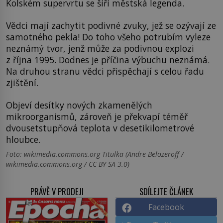
Kolském supervrtu se šíří městská legenda.
Vědci mají zachytit podivné zvuky, jež se ozývají ze
samotného pekla! Do toho všeho potrubím vyleze
neznámý tvor, jenž může za podivnou explozi
z října 1995. Dodnes je příčina výbuchu neznámá.
Na druhou stranu vědci přispěchají s celou řadu
zjištění.
Objeví desítky nových zkamenělých
mikroorganismů, zároveň je překvapí téměř
dvousetstupňová teplota v desetikilometrové
hloubce.
Foto: wikimedia.commons.org Titulka (Andre Belozeroff /
wikimedia.commons.org / CC BY-SA 3.0)
PRÁVĚ V PRODEJI
SDÍLEJTE ČLÁNEK
Facebook