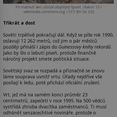
Po mamutí akci zůstal obyčejný špunt. (Rakot 13 /
wikimedia.commons.org / CCY BY-SA 3.0)
Třikrát a dost
Sověti trpělivě pokračují dál. Když se píše rok 1990,
oslavují 12 262 metrů, což jim o pár měsíců
později přináší i zápis do
Guinessovy knihy rekordů
.
Jako by šlo o labutí píseň, protože finančně
náročný projekt smete politická situace.
Sovětský svaz se rozpadá a příznačně se znovu
láme souprava uvnitř vrtu. Úřady nejdříve vše
posílají k ledu, poté přichází oficiální zrušení.
Vrt, jež má na samém konci průměr 23
centimetrů, zapečetí v roce 1995. Na 500 vědců
vystřídá zhruba dvacítka zaměstnanců. Ti musí
odhánět senzacechtivé novináře, protože o