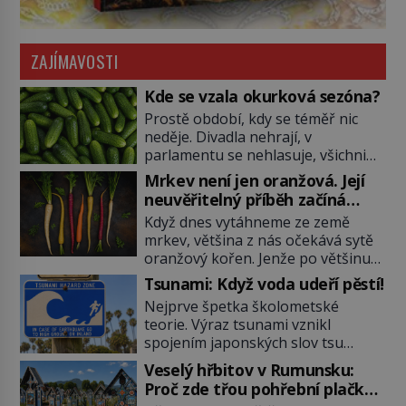
ZAJÍMAVOSTI
Kde se vzala okurková sezóna?
Prostě období, kdy se téměř nic
neděje. Divadla nehrají, v
parlamentu se nehlasuje, všichni
jsou na dovolené a média tak
Mrkev není jen oranžová. Její
nemají o čem mluvit a psát. A
neuvěřitelný příběh začíná
vymýšlejí si proto témata, které
fialovou barvou
Když dnes vytáhneme ze země
nikoho nezajímají. Proč je však ona
mrkev, většina z nás očekává sytě
letní doba spojovaná zrovna s
oranžový kořen. Jenže po většinu
okurkami? Okurkovou sezónu
své historie je mrkev všechno
známe už od poloviny 19. století,
Tsunami: Když voda udeří pěstí!
možné, jen ne oranžová. Je fialová,
ovšem jako Češi […]
Nejprve špetka školometské
žlutá, bílá, někdy dokonce téměř
teorie. Výraz tsunami vznikl
černá. Až díky stovkám let
spojením japonských slov tsu
pečlivého šlechtění se z ní stává
(přístav) a nami (vlna). Jedná se o
zelenina, bez které si českou
Veselý hřbitov v Rumunsku:
dlouhou vlnu, která je na volném
zahradu ani nedokážeme
Proč zde třou pohřební plačky
moři takřka nepostřehnutelná.
představit. Její příběh je […]