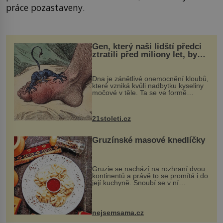
práce pozastaveny.
Gen, který naši lidští předci
ztratili před miliony let, by
mohl pomoci s léčbou
„nemoci králů“
Dna je zánětlivé onemocnění kloubů,
které vzniká kvůli nadbytku kyseliny
močové v těle. Ta se ve formě
krystalků ukládá v blízkosti kloubů,
nejčastěji přitom postihuje palce na
nohou, a způsobuje bole...
21stoleti.cz
Gruzínské masové knedlíčky
Gruzie se nachází na rozhraní dvou
kontinentů a právě to se promítá i do
její kuchyně. Snoubí se v ní
evropské a asijské chutě a díky tomu
vznikají rozmanité a chuťově bohaté
pokrmy, které rozhodně st...
nejsemsama.cz