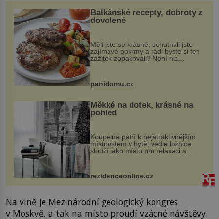
Balkánské recepty, dobroty z
dovolené
Měli jste se krásně, ochutnali jste
zajímavé pokrmy a rádi byste si ten
zážitek zopakovali? Není nic
snazšího. Pljeskavica (10 porcí)
Možná jste ji ochutnali na dovolené v
bývalé Jugoslávii, lze ji vi...
panidomu.cz
Měkké na dotek, krásné na
pohled
Koupelna patří k nejatraktivnějším
místnostem v bytě, vedle ložnice
slouží jako místo pro relaxaci a
odpočinek. Koupelnový textil –
ručníky, osušky a koberečky –
mohou jako mávnutím kouzelného
rezidenceonline.cz
proutku...
Na vině je Mezinárodní geologický kongres
v Moskvě, a tak na místo proudí vzácné návštěvy.