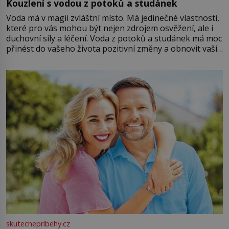
Kouzlení s vodou z potoků a studánek
Voda má v magii zvláštní místo. Má jedinečné vlastnosti,
které pro vás mohou být nejen zdrojem osvěžení, ale i
duchovní síly a léčení. Voda z potoků a studánek má moc
přinést do vašeho života pozitivní změny a obnovit vaši
energii. Využitím těchto přírodních zdrojů v magii
můžete obohatit své rituály a přinést do svého života
větší harmonii a klid. Je důležité
skutecnepribehy.cz