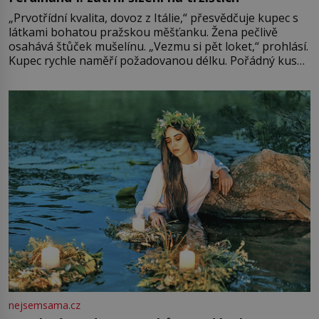
„Prvotřídní kvalita, dovoz z Itálie,“ přesvědčuje kupec s
látkami bohatou pražskou měšťanku. Žena pečlivě
osahává štůček mušelínu. „Vezmu si pět loket,“ prohlásí.
Kupec rychle naměří požadovanou délku. Pořádný kus
mu přitom zůstane za prsty… „Na šaty ho bude málo,
milostpaní. Stačí jenom na sukni,“ zhodnotí švadlena
množství růžového mušelínu. „Ošidili vás, podívejte.“
Vezme do ruky dřevěnou
nejsemsama.cz