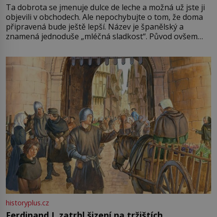
Ta dobrota se jmenuje dulce de leche a možná už jste ji
objevili v obchodech. Ale nepochybujte o tom, že doma
připravená bude ještě lepší. Název je španělský a
znamená jednoduše „mléčná sladkost“. Původ ovšem
není úplně jednoznačný, o autorství této receptury se
pře hned několik latinskoamerických zemí a k tomu
Francie, kde se traduje,
historyplus.cz
Ferdinand I. zatrhl šizení na tržištích