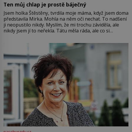
Ten můj chlap je prostě báječný
Jsem holka Štěstěny, tvrdila moje máma, když jsem doma
představila Mirka. Mohla na něm oči nechat. To nadšení
ji neopustilo nikdy. Myslím, že mi trochu záviděla, ale
nikdy jsem jí to neřekla. Tátu měla ráda, ale co si
pamatuji, tak jsme s Mirkem byli zamilovaní mnohem víc.
Jsme spolu moc rádi Tehdy byla jiná doba, když
nasehvezdy.cz