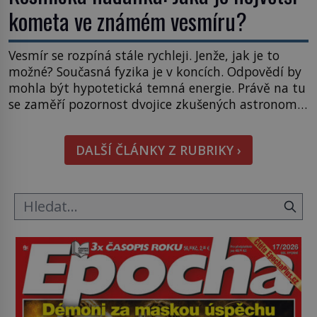
kometa ve známém vesmíru?
Vesmír se rozpíná stále rychleji. Jenže, jak je to
možné? Současná fyzika je v koncích. Odpovědí by
mohla být hypotetická temná energie. Právě na tu
se zaměří pozornost dvojice zkušených astronomů.
Namísto ní ale objeví něco mnohem
hmatatelnějšího. Naprosto rekordní kometu!
DALŠÍ ČLÁNKY Z RUBRIKY ›
Astronomové Pedro Bernardinelli a Gary Bernstein
mravenčí prací zkoumají archivní snímky v rámci
Průzkumu temné energie […]