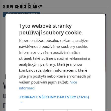
SOUVISEJÍCÍ ČLÁNKY
VĚDA A TECHNIKA
Tyto webové stránky
používají soubory cookie.
K personalizaci obsahu, reklam a analýze
návštěvnosti používáme soubory cookie.
Informace o vašem používání našich
stránek také sdílíme s našimi reklamními a
analytickými partnery, kteří je mohou
kombinovat s dalšími informacemi, které
jste jim poskytli nebo které shromáždili při
vašem používání jejich služeb.
Více
Výbuch, muzeum a promenáda v
informací
ulicích. Pět osudů nejslavnějších
ZOBRAZIT VŠECHNY PARTNERY
(1616)
raketoplánů
→