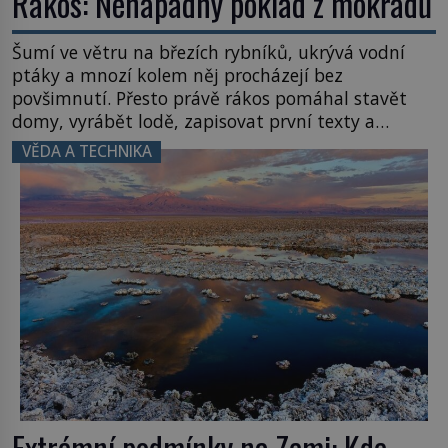
Rákos: Nenápadný poklad z mokřadů
Šumí ve větru na březích rybníků, ukrývá vodní
ptáky a mnozí kolem něj procházejí bez
povšimnutí. Přesto právě rákos pomáhal stavět
domy, vyrábět lodě, zapisovat první texty a
inspiroval řadu pověstí. Tato skromná, ale
VĚDA A TECHNIKA
užitečná rostlina provází člověka už tisíce let.
Většina lidí vnímá rákos jen jako obyčejnou kulisu
letního koupání. Stačí se však podívat […]
Extrémní podmínky na Zemi: Kde