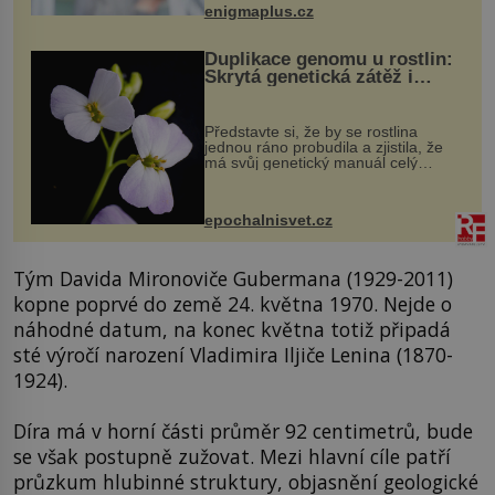
když při transplantaci nepřijímám...
enigmaplus.cz
Duplikace genomu u rostlin:
Skrytá genetická zátěž i
evoluční výhoda
Představte si, že by se rostlina
jednou ráno probudila a zjistila, že
má svůj genetický manuál celý
dvakrát. Přesně to se občas v
přírodě stane – a podle nového
výzkumu to může být pro druhy
epochalnisvet.cz
vstupenka...
Tým Davida Mironoviče Gubermana (1929-2011)
kopne poprvé do země 24. května 1970. Nejde o
náhodné datum, na konec května totiž připadá
sté výročí narození Vladimira Iljiče Lenina (1870-
1924).
Díra má v horní části průměr 92 centimetrů, bude
se však postupně zužovat. Mezi hlavní cíle patří
průzkum hlubinné struktury, objasnění geologické