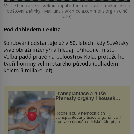
Vrt se honosí velmi velkou popularitou, dostává se dokonce i na
poštovní známky. (Mariluna / wikimedia.commons.org / Volné
dílo)
Pod dohledem Lenina
Sondování odstartuje už v 50. letech, kdy Sovětský
svaz obráží inženýři a hledají příhodné místo.
Volba padá právě na poloostrov Kola, protože ho
tvoří horniny velmi starého původu (odhadem
kolem 3 miliard let).
Transplantace a duše.
Přenesly orgány i kousek
osobnosti dárce?
Ročně jsou v nemocnicích
transplantovány tisíce orgánů. Je-li
operace úspěšná, lidské tělo přijme
darovaný orgán za své a pacient
může vést plnohodnotný život. Ale co