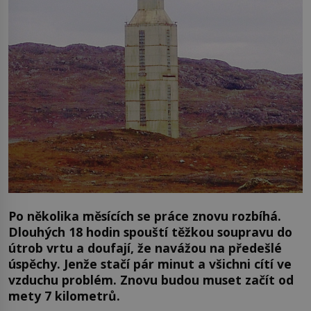
Po několika měsících se práce znovu rozbíhá.
Dlouhých 18 hodin spouští těžkou soupravu do
útrob vrtu a doufají, že navážou na předešlé
úspěchy. Jenže stačí pár minut a všichni cítí ve
vzduchu problém. Znovu budou muset začít od
mety 7 kilometrů.