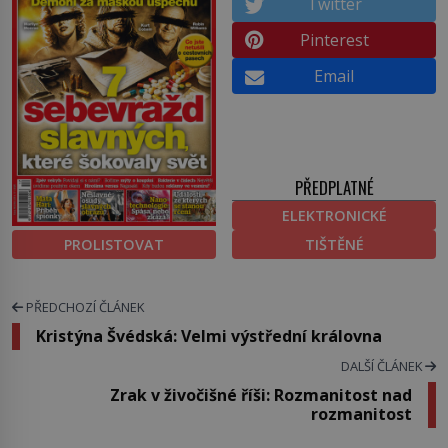
Twitter
Pinterest
Email
PŘEDPLATNÉ
ELEKTRONICKÉ
PROLISTOVAT
TIŠTĚNÉ
PŘEDCHOZÍ ČLÁNEK
Kristýna Švédská: Velmi výstřední královna
DALŠÍ ČLÁNEK
Zrak v živočišné říši: Rozmanitost nad
rozmanitost