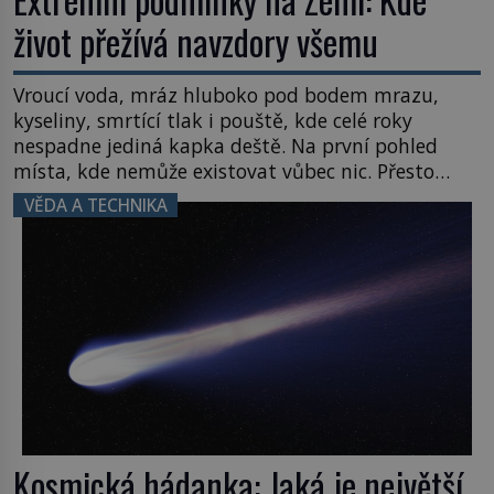
život přežívá navzdory všemu
Vroucí voda, mráz hluboko pod bodem mrazu,
kyseliny, smrtící tlak i pouště, kde celé roky
nespadne jediná kapka deště. Na první pohled
místa, kde nemůže existovat vůbec nic. Přesto
právě tady vědci objevují organismy, které
VĚDA A TECHNIKA
posouvají hranice života. Každý nový nález mění
naše představy o tom, co všechno dokáže příroda a
napovídá, kde bychom jednou […]
Kosmická hádanka: Jaká je největší