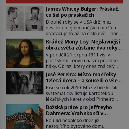
James Whitey Bulger: Práskač,
co šel po práskačích
Dlouhé roky se v USA drží mezi
desítkou nejhledanějších mužů a
dopracuje to až na číslo dvě – hned
po Usámovi bin Ládinovi (1957–
Krádež Mony Lisy: Nejslavnější
2011). To je James „Whitey“ Bulger
obraz světa zůstane dva roky
(1929–2018) viněný ze spoluúčasti
nezvěstný
V pondělí 21. srpna 1911 visí v
na 19 vraždách, vydírání a lichvy. A
pařížském Louvru na zdi prázdné
samozřejmě, krom toho je ještě
háky. Obraz, který dnes zná celý
drogový dealer, který neváhá
svět, je pryč. Zpočátku si nikdo
odstranit z cesty všechny práskače,
José Pereira: Místo manželky
nemyslí, že jde o krádež.
zatímco […]
12letá dcera – a sousedi o všem
Zaměstnanci jsou přesvědčeni, že
vědí!
Píše se rok 2010. Muž v bílé košili
Mona Lisa je jen v restaurátorské
systematicky listuje kartotékou
dílně nebo u fotografa. Když se
lékařských karet v obci Pinheiro
ukáže pravda, propukne jeden z
ležící asi 20 kilometrů od farmy s
největších honů na zloděje v […]
Božská práce pro Jeffreyho
podivínským majitelem. Něco tu
Dahmera: Vrah skončí v
nesedí. Ledaže… Ledaže by ta
tratolišti krve ve vězeňských
Po ulici nedaleko dnes již
mladá dívka z farmy byla ne
umývárnách
nestojícího bytového domu
manželkou, ale dcerou – a všechny