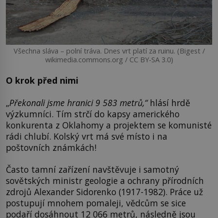
Všechna sláva – polní tráva. Dnes vrt platí za ruinu. (Bigest /
wikimedia.commons.org / CC BY-SA 3.0)
O krok před nimi
„
Překonali jsme hranici 9 583 metrů,“
hlásí hrdě
výzkumníci. Tím strčí do kapsy amerického
konkurenta z Oklahomy a projektem se komunisté
rádi chlubí. Kolský vrt má své místo i na
poštovních známkách!
Často tamní zařízení navštěvuje i samotný
sovětských ministr geologie a ochrany přírodních
zdrojů Alexander Sidorenko (1917-1982). Práce už
postupují mnohem pomaleji, vědcům se sice
podaří dosáhnout 12 066 metrů, následně jsou