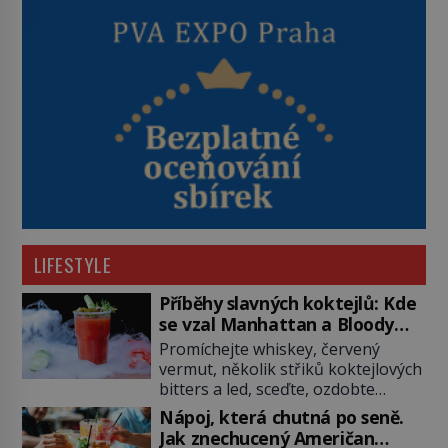
LIFESTYLE
Příběhy slavných koktejlů: Kde
se vzal Manhattan a Bloody
Mary?
Promíchejte whiskey, červený
vermut, několik střiků koktejlových
bitters a led, sceďte, ozdobte
koktejlovou třešinkou a tadá…
Nápoj, která chutná po seně.
Manhattan je tu! A pokud to má být
Jak znechucený Američan