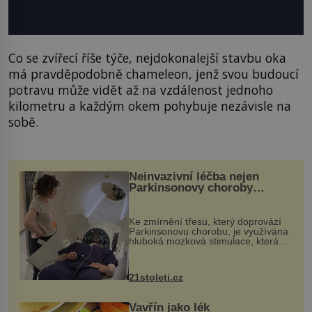
Co se zvířecí říše týče, nejdokonalejší stavbu oka
má pravděpodobně chameleon, jenž svou budoucí
potravu může vidět až na vzdálenost jednoho
kilometru a každým okem pohybuje nezávisle na
sobě.
Neinvazivní léčba nejen
Parkinsonovy choroby
pomocí ultrazvukové
„helmy“
Ke zmírnění třesu, který doprovází
Parkinsonovu chorobu, je využívána
hluboká mozková stimulace, která
však vyžaduje vysoce invazivní
zákrok. Ultrazvuk zase není vhodný
k dostatečně přesnému zacílení ...
21stoleti.cz
Vavřín jako lék