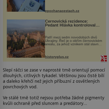
komentovanou prohlídku kostela,
dobovou hudbu, řemesla, atrakce...
epochanacestach.cz
Černovická rezidence:
Pedant Hlávka kontroloval
každou cihlu
Patří mezi sedm novodobých divů
Ukrajiny. Řeč je o obřím černovickém
areálu, za jehož vznikem stál slavný
český architekt Josef Hlávka. Ten si
na něm dal mimořádně záležet. Jeho
stavební plány by při ...
historyplus.cz
Slepí ráčci se zase v naprosté tmě orientují pomocí
dlouhých, citlivých tykadel. Většinou jsou čistě bílí
a daleko křehčí než jejich příbuzní z osvětlených
povrchových vod.
Ve stálé tmě totiž nejsou potřeba žádné pigmenty
kvůli ochraně před sluncem a predátory…