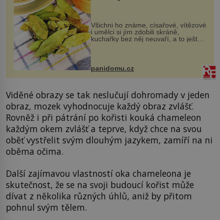
Všichni ho známe, císařové, vítězové
i umělci si jím zdobili skráně,
kuchařky bez něj neuvaří, a to ještě
nevíte, že bobkový list může výrazně
zmírnit některé naše neduhy.
Obsahuje v malém množství ně...
panidomu.cz
Viděné obrazy se tak neslučují dohromady v jeden
obraz, mozek vyhodnocuje každý obraz zvlášť.
Rovněž i při pátrání po kořisti kouká chameleon
každým okem zvlášť a teprve, když chce na svou
oběť vystřelit svým dlouhým jazykem, zamíří na ni
oběma očima.
Další zajímavou vlastností oka chameleona je
skutečnost, že se na svoji budoucí kořist může
dívat z několika různých úhlů, aniž by přitom
pohnul svým tělem.