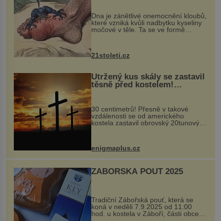
„nemoci králů“
Dna je zánětlivé onemocnění kloubů,
které vzniká kvůli nadbytku kyseliny
močové v těle. Ta se ve formě
krystalků ukládá v blízkosti kloubů,
nejčastěji přitom postihuje palce na
nohou, a způsobuje bole...
21stoleti.cz
Utržený kus skály se zastavil
těsně před kostelem!
Ochránila ho boží síla?
30 centimetrů! Přesně v takové
vzdálenosti se od amerického
kostela zastavil obrovský 20tunový
balvan, který se v květnu 2014
nečekaně odtrhl od nedaleké skály
při její demolici. Podle místních stojí
enigmaplus.cz
...
ZÁBOŘSKÁ POUŤ 2025
Tradiční Zábořská pouť, která se
koná v neděli 7.9.2025 od 11:00
hod. u kostela v Záboří, části obce
Kly u Mělníka. V programu naleznete