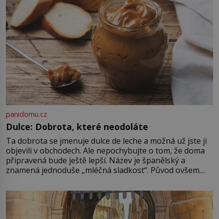
používají chirurgové dodnes. Úplně
první […]
panidomu.cz
Dulce: Dobrota, které neodoláte
Ta dobrota se jmenuje dulce de leche a možná už jste ji
objevili v obchodech. Ale nepochybujte o tom, že doma
připravená bude ještě lepší. Název je španělský a
znamená jednoduše „mléčná sladkost“. Původ ovšem
není úplně jednoznačný, o autorství této receptury se
pře hned několik latinskoamerických zemí a k tomu
Francie, kde se traduje,