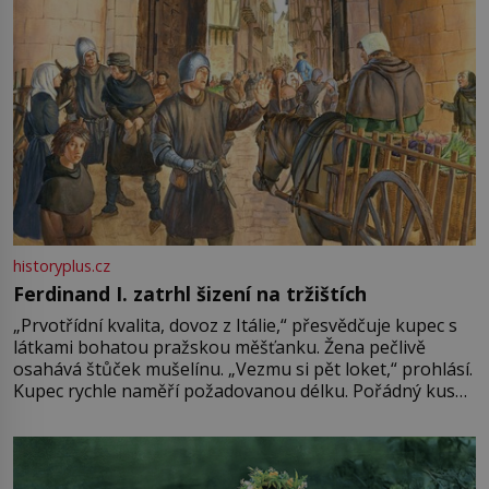
historyplus.cz
Ferdinand I. zatrhl šizení na tržištích
„Prvotřídní kvalita, dovoz z Itálie,“ přesvědčuje kupec s
látkami bohatou pražskou měšťanku. Žena pečlivě
osahává štůček mušelínu. „Vezmu si pět loket,“ prohlásí.
Kupec rychle naměří požadovanou délku. Pořádný kus
mu přitom zůstane za prsty… „Na šaty ho bude málo,
milostpaní. Stačí jenom na sukni,“ zhodnotí švadlena
množství růžového mušelínu. „Ošidili vás, podívejte.“
Vezme do ruky dřevěnou