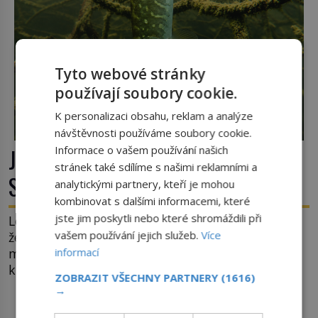
Tyto webové stránky
používají soubory cookie.
K personalizaci obsahu, reklam a analýze
návštěvnosti používáme soubory cookie.
Jak poznat čistou vodu ke koupání?
Informace o vašem používání našich
stránek také sdílíme s našimi reklamními a
Strčte hlavu pod hladinu!
analytickými partnery, kteří je mohou
kombinovat s dalšími informacemi, které
jste jim poskytli nebo které shromáždili při
Léto je časem koupání v přírodě. Jak však poznat,
vašem používání jejich služeb.
Více
že je voda v řece, rybníku, jezeře čistá? Jistě, máte
informací
možnost využít informace hygieniků či podrobit
křížovému výslechu provozovatele přírodního
ZOBRAZIT VŠECHNY PARTNERY
(1616)
koupaliště. Existuje ale ještě jiná alternativa. Jaká?
→
Podívat se pod hladinu a zjistit, kdo si onu
DALŠÍ ČLÁNKY Z RUBRIKY ›