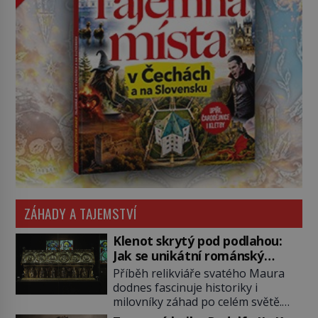
ZÁHADY A TAJEMSTVÍ
Klenot skrytý pod podlahou:
Jak se unikátní románský
poklad dostal do zapadlého
Příběh relikviáře svatého Maura
Bečova?
dodnes fascinuje historiky i
milovníky záhad po celém světě.
Tato románská zlatnická památka