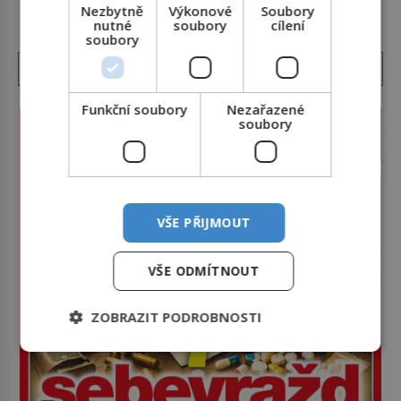
konkrétní vodní lokalitu oblíbil už dávno před
Nezbytně
Výkonové
Soubory
vámi. Říká se jim bioindikátory […]
nutné
soubory
cílení
soubory
Funkční soubory
Nezařazené
soubory
VŠE PŘIJMOUT
VŠE ODMÍTNOUT
ZOBRAZIT PODROBNOSTI