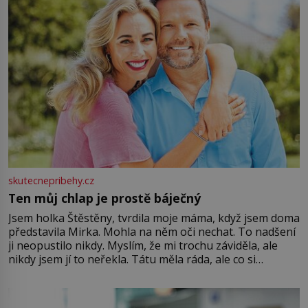
skutecnepribehy.cz
Ten můj chlap je prostě báječný
Jsem holka Štěstěny, tvrdila moje máma, když jsem doma
představila Mirka. Mohla na něm oči nechat. To nadšení
ji neopustilo nikdy. Myslím, že mi trochu záviděla, ale
nikdy jsem jí to neřekla. Tátu měla ráda, ale co si
pamatuji, tak jsme s Mirkem byli zamilovaní mnohem víc.
Jsme spolu moc rádi Tehdy byla jiná doba, když