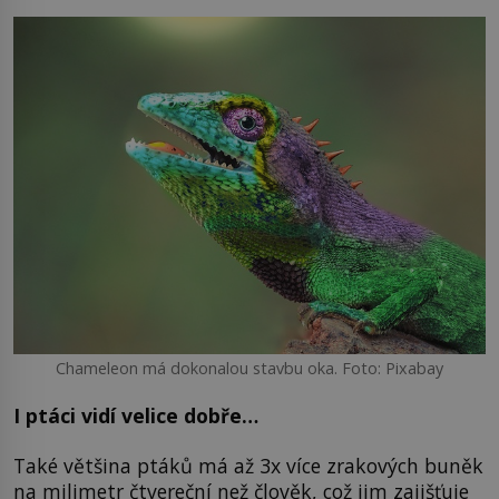
Chameleon má dokonalou stavbu oka. Foto: Pixabay
I ptáci vidí velice dobře…
Také většina ptáků má až 3x více zrakových buněk
na milimetr čtvereční než člověk, což jim zajišťuje