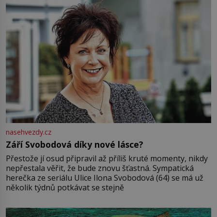
nasehvezdy.cz
Září Svobodová díky nové lásce?
Přestože jí osud připravil až příliš kruté momenty, nikdy
nepřestala věřit, že bude znovu šťastná. Sympatická
herečka ze seriálu Ulice Ilona Svobodová (64) se má už
několik týdnů potkávat se stejně