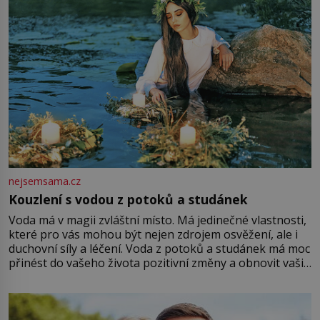
nejsemsama.cz
Kouzlení s vodou z potoků a studánek
Voda má v magii zvláštní místo. Má jedinečné vlastnosti,
které pro vás mohou být nejen zdrojem osvěžení, ale i
duchovní síly a léčení. Voda z potoků a studánek má moc
přinést do vašeho života pozitivní změny a obnovit vaši
energii. Využitím těchto přírodních zdrojů v magii
můžete obohatit své rituály a přinést do svého života
větší harmonii a klid. Je důležité