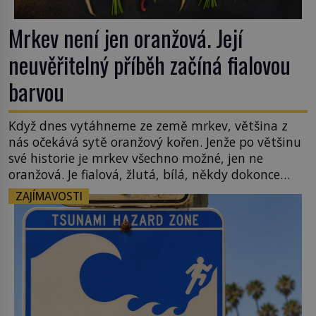
Mrkev není jen oranžová. Její
neuvěřitelný příběh začíná fialovou
barvou
Když dnes vytáhneme ze země mrkev, většina z
nás očekává sytě oranžový kořen. Jenže po většinu
své historie je mrkev všechno možné, jen ne
oranžová. Je fialová, žlutá, bílá, někdy dokonce
téměř černá. Až díky stovkám let pečlivého
ZAJÍMAVOSTI
šlechtění se z ní stává zelenina, bez které si českou
zahradu ani nedokážeme představit. Její příběh je
[…]