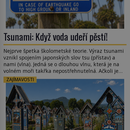
Tsunami: Když voda udeří pěstí!
Nejprve špetka školometské teorie. Výraz tsunami
vznikl spojením japonských slov tsu (přístav) a
nami (vlna). Jedná se o dlouhou vlnu, která je na
volném moři takřka nepostřehnutelná. Ačkoli je
vlnová délka tsunami i 300 kilometrů, výška vlny
ZAJÍMAVOSTI
na volném moři je maximálně 1,5 metru. Máme se
podobné obří vlny obávat i v Evropě? Vznik
tsunami si […]