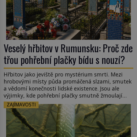
Veselý hřbitov v Rumunsku: Proč zde
třou pohřební plačky bídu s nouzí?
Hřbitov jako jeviště pro mystérium smrti. Mezi
hrobovými místy půda promáčená slzami, smutek
a vědomí konečnosti lidské existence. Jsou ale
výjimky, kde pohřební plačky smutně žmoulají
kapesníky nikoli při smutečním obřadu, ale při
ZAJÍMAVOSTI
pohledu na výši vyměřené podpory
v nezaměstnanosti. Kam vás pozveme? Unikátní
hřbitov, který si vysloužil název „Veselý“, najdeme
v rumunské vesnici Sapanta, nedaleko hranic […]