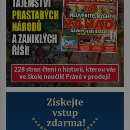
ovládaný muž? Marcus Aurelius byl
zastáncem stoicismu, učení, […]