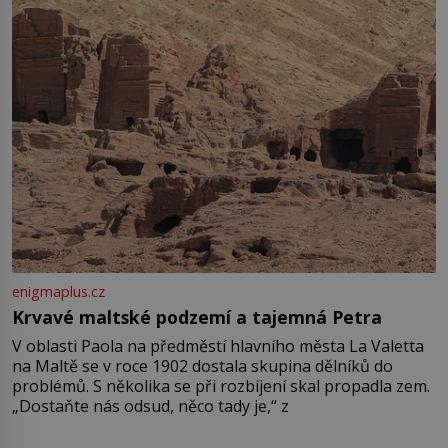
enigmaplus.cz
Krvavé maltské podzemí a tajemná Petra
V oblasti Paola na předměstí hlavního města La Valetta
na Maltě se v roce 1902 dostala skupina dělníků do
problémů. S několika se při rozbíjení skal propadla zem.
„Dostaňte nás odsud, něco tady je,“ z