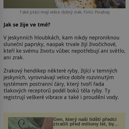
Také ptáci mají velice dobrý zrak. Foto: Pixabay
Jak se žije ve tmě?
V jeskynních hloubkách, kam nikdy neproniknou
sluneční paprsky, naopak trvale žijí živočichové,
kteří ke svému životu vůbec nepotřebují ani světlo,
ani zrak.
Zrakový hendikep některé ryby, žijící v temných
jeskyních, vyrovnávají velice dobře rozvinutým
systémem postranní čáry, který tvoří řada
tlakových receptorů podél boků těla ryby. Ty
registrují veškeré vibrace a také i proudění vody.
Gen, který naši lidští předci
ztratili před miliony let, by
mohl pomoci s léčbou