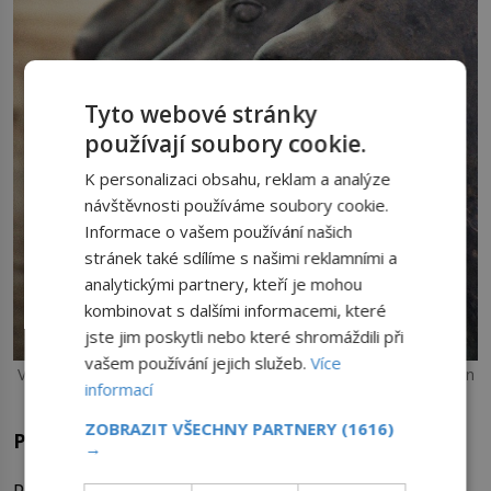
Tyto webové stránky
používají soubory cookie.
K personalizaci obsahu, reklam a analýze
návštěvnosti používáme soubory cookie.
Informace o vašem používání našich
stránek také sdílíme s našimi reklamními a
analytickými partnery, kteří je mohou
kombinovat s dalšími informacemi, které
jste jim poskytli nebo které shromáždili při
vašem používání jejich služeb.
Více
V terakotové armádě nechyběji ani věrné sochy koní. FOTO: Ian
informací
and Wendy Sewell / Creative Commons / CC BY-SA 3.0
ZOBRAZIT VŠECHNY PARTNERY
(1616)
Paradox nesmrtelnosti
→
Přestože První císař až s tyranskou pečlivostí