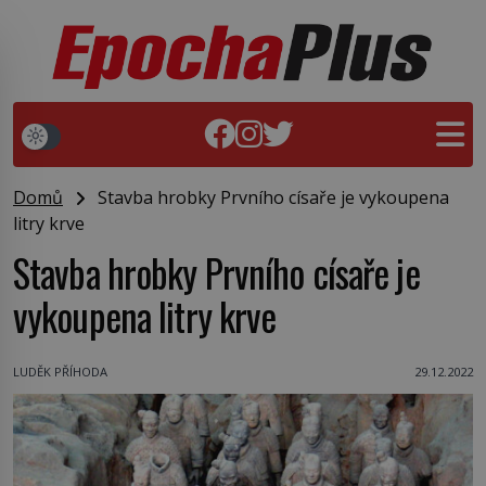
Domů
Stavba hrobky Prvního císaře je vykoupena
litry krve
Stavba hrobky Prvního císaře je
vykoupena litry krve
LUDĚK PŘÍHODA
29.12.2022