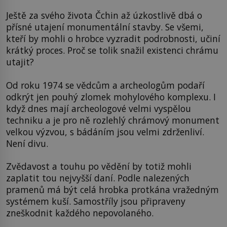
Ještě za svého života Čchin až úzkostlivě dbá o
přísné utajení monumentální stavby. Se všemi,
kteří by mohli o hrobce vyzradit podrobnosti, učiní
krátký proces. Proč se tolik snažil existenci chrámu
utajit?
Od roku 1974 se vědcům a archeologům podaří
odkrýt jen pouhý zlomek mohylového komplexu. I
když dnes mají archeologové velmi vyspělou
techniku a je pro ně rozlehlý chrámový monument
velkou výzvou, s bádáním jsou velmi zdrženliví.
Není divu.
Zvědavost a touhu po vědění by totiž mohli
zaplatit tou nejvyšší daní. Podle nalezených
pramenů má být celá hrobka protkána vražedným
systémem kuší. Samostříly jsou připraveny
zneškodnit každého nepovolaného.