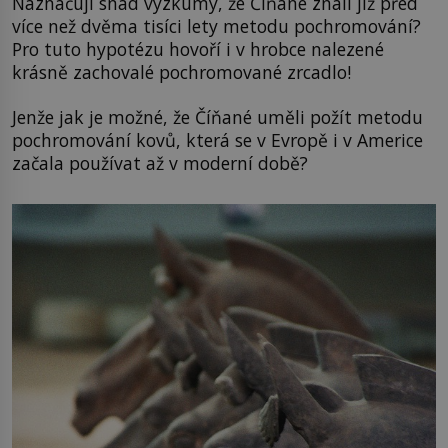
Naznačují snad výzkumy, že Číňané znali již před
více než dvěma tisíci lety metodu pochromování?
Pro tuto hypotézu hovoří i v hrobce nalezené
krásně zachovalé pochromované zrcadlo!
Jenže jak je možné, že Číňané uměli požít metodu
pochromování kovů, která se v Evropě i v Americe
začala používat až v moderní době?