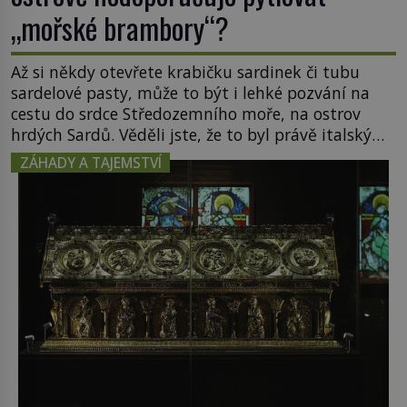
„mořské brambory“?
Až si někdy otevřete krabičku sardinek či tubu
sardelové pasty, může to být i lehké pozvání na
cestu do srdce Středozemního moře, na ostrov
hrdých Sardů. Věděli jste, že to byl právě italský
ostrov Sardinie, jenž těmto produktům moře
ZÁHADY A TAJEMSTVÍ
propůjčil své jméno. Co dalšího je pro Sardinii
typické a pro Středoevropana zajímavé? Na
mapách má […]