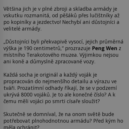
Většina jich je v plné zbroji a skladba armády je
vskutku rozmanitá, od pěšáků přes lučištníky až
po kopiníky a jezdectvo! Nechybí ani důstojníci a
velitelé armády.
„Důstojníci byli překvapivě vysocí, jejich průměrná
výška je 190 centimetrů,“ prozrazuje
Peng Wen
z
místního Terakotového muzea. Výjimkou nejsou
ani koně a důmyslně zpracované vozy.
Každá socha je originál a každý voják je
propracován do nejmenšího detailu a výrazu ve
tváři. Prozatímní odhady říkají, že se v podzemí
ukrývá 8000 vojáků. Je to ale konečné číslo? A k
čemu měli vojáci po smrti císaře sloužit?
Skutečně se domníval, že na onom světě bude
potřebovat plnohodnotnou armádu? Před kým ho
měla ochránit?