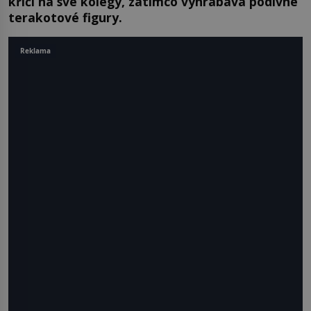
křičí na své kolegy, zatímco vyhrabává podivné
terakotové figury.
Reklama