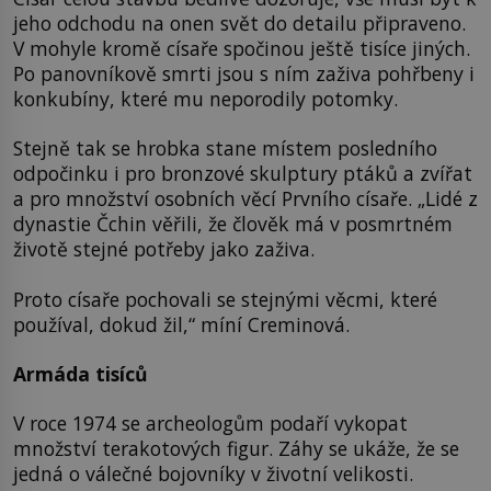
jeho odchodu na onen svět do detailu připraveno.
V mohyle kromě císaře spočinou ještě tisíce jiných.
Po panovníkově smrti jsou s ním zaživa pohřbeny i
konkubíny, které mu neporodily potomky.
Stejně tak se hrobka stane místem posledního
odpočinku i pro bronzové skulptury ptáků a zvířat
a pro množství osobních věcí Prvního císaře. „Lidé z
dynastie Čchin věřili, že člověk má v posmrtném
životě stejné potřeby jako zaživa.
Proto císaře pochovali se stejnými věcmi, které
používal, dokud žil,“ míní Creminová.
Armáda tisíců
V roce 1974 se archeologům podaří vykopat
množství terakotových figur. Záhy se ukáže, že se
jedná o válečné bojovníky v životní velikosti.