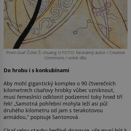
První císař Čchin Š’-chuang-ti FOTO: Neznámý autor / Creative
Commons / volné dílo
Do hrobu i s konkubínami
Aby mohl gigantický komplex o 90 čtverečních
kilometrech císařovy hrobky vůbec vzniknout,
musí řemeslníci odklonit podzemní toky hned tří
řek! „Samotná pohřební mohyla leží asi půl
druhého kilometru od jam s terakotovou
armádou,“ popisuje Santonová.
Císař celou stavbu bedlivě dozoruje, vše musí být k