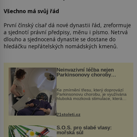
Všechno má svůj řád
První čínský císař dá nové dynastii řád, zreformuje
a sjednotí právní předpisy, měnu i písmo. Netrvá
dlouho a sjednocená dynastie se dostane do
hledáčku nepřátelských nomádských kmenů.
Neinvazivní léčba nejen
Parkinsonovy choroby
pomocí ultrazvukové
„helmy“
Ke zmírnění třesu, který doprovází
Parkinsonovu chorobu, je využívána
hluboká mozková stimulace, která
však vyžaduje vysoce invazivní
zákrok. Ultrazvuk zase není vhodný
k dostatečně přesnému zacílení ...
21stoleti.cz
S.O.S. pro slabé vlasy:
mořská sůl