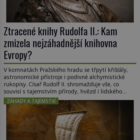
Ztracené knihy Rudolfa II.: Kam
zmizela nejzáhadnější knihovna
Evropy?
V komnatách Pražského hradu se třpytí křišťály,
astronomické přístroje i podivné alchymistické
rukopisy. Císař Rudolf II. shromažďuje vše, co
souvisí s tajemstvím přírody, hvězd i lidského
poznání. Jenže po jeho smrti se jeho slavné sbírky
ZÁHADY A TAJEMSTVÍ
začínají rozpadat a část z nich mizí navždy. Kdo
odnesl nejvzácnější knihy? A existují ještě někde
zapomenuté rukopisy, které nikdo […]