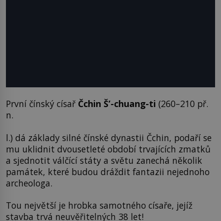
První čínský císař
Čchin Š’-chuang-ti
(260–210 př.
n.
l.) dá základy silné čínské dynastii Čchin, podaří se
mu uklidnit dvousetleté období trvajících zmatků
a sjednotit válčící státy a světu zanechá několik
památek, které budou dráždit fantazii nejednoho
archeologa.
Tou největší je hrobka samotného císaře, jejíž
stavba trvá neuvěřitelných 38 let!