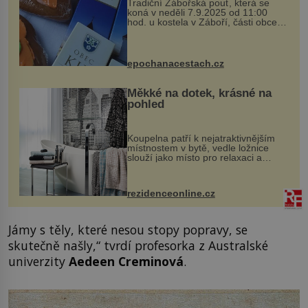
Tradiční Zábořská pouť, která se
koná v neděli 7.9.2025 od 11:00
hod. u kostela v Záboří, části obce
Kly u Mělníka. V programu naleznete
komentovanou prohlídku kostela,
dobovou hudbu, řemesla, atrakce...
epochanacestach.cz
Měkké na dotek, krásné na
pohled
Koupelna patří k nejatraktivnějším
místnostem v bytě, vedle ložnice
slouží jako místo pro relaxaci a
odpočinek. Koupelnový textil –
ručníky, osušky a koberečky –
mohou jako mávnutím kouzelného
rezidenceonline.cz
proutku...
Jámy s těly, které nesou stopy popravy, se
skutečně našly,“ tvrdí profesorka z Australské
univerzity
Aedeen Creminová
.