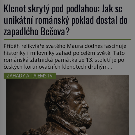
Klenot skrytý pod podlahou: Jak se
unikátní románský poklad dostal do
zapadlého Bečova?
Příběh relikviáře svatého Maura dodnes fascinuje
historiky i milovníky záhad po celém světě. Tato
románská zlatnická památka ze 13. století je po
českých korunovačních klenotech druhým
nejcennějším movitým majetkem v České
ZÁHADY A TAJEMSTVÍ
republice. Přestože byl klenot v roce 1985 po
dramatickém pátrání kriminalistů úspěšně
nalezen, jeho minulost stále obestírá hustá mlha.
Otázky, jak přesně se tato […]