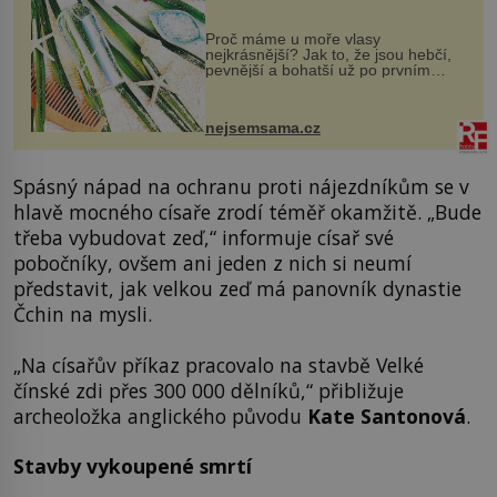
Proč máme u moře vlasy
nejkrásnější? Jak to, že jsou hebčí,
pevnější a bohatší už po prvním
vykoupání? Protože sůl obsažená v
mořské vodě má blahodárný vliv.
Nejen na tělo a pokožku, ale i na
nejsemsama.cz
vlasy. ...
Spásný nápad na ochranu proti nájezdníkům se v
hlavě mocného císaře zrodí téměř okamžitě. „Bude
třeba vybudovat zeď,“ informuje císař své
pobočníky, ovšem ani jeden z nich si neumí
představit, jak velkou zeď má panovník dynastie
Čchin na mysli.
„Na císařův příkaz pracovalo na stavbě Velké
čínské zdi přes 300 000 dělníků,“ přibližuje
archeoložka anglického původu
Kate Santonová
.
Stavby vykoupené smrtí