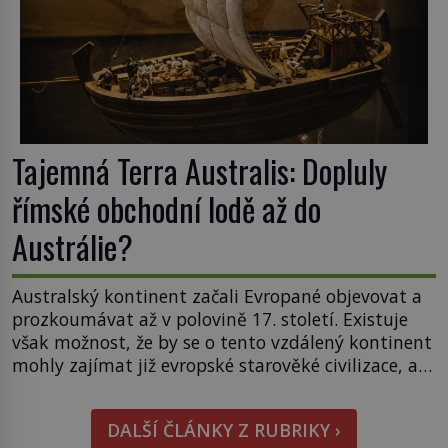
Tajemná Terra Australis: Dopluly
římské obchodní lodě až do
Austrálie?
Australský kontinent začali Evropané objevovat a
prozkoumávat až v polovině 17. století. Existuje
však možnost, že by se o tento vzdálený kontinent
mohly zajímat již evropské starověké civilizace, a
to o 15 století dříve? Již od starověku kartografové
zakreslovali do map záhadný kontinent Terra
DALŠÍ ČLÁNKY Z RUBRIKY ›
Australis – Jižní zemi. Proč? Do jisté míry to byl