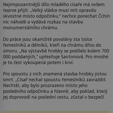
Nejimpozantnější dílo mladého císaře má ovšem
teprve přijít. „Velký vládce musí mít opravdu
skvostné místo odpočinku,“ nechce ponechat Čchin
nic náhodě a vydává rozkaz na stavbu
monumentálního chrámu.
Do práce jsou okamžitě povolány sta tisíce
řemeslníků a dělníků, kteří na chrámu dřou do
úmoru. „Na výstavbě hrobky se podílelo kolem 700
000 poddaných,“ upřesňuje Santonová. Pro mnohé
je to čest vykoupená potem i krví.
Pro spoustu z nich znamená stavba hrobky jistou
smrt. „Císař nechal spoustu řemeslníků zavraždit.
Nechtěl, aby bylo prozrazeno místo jeho
posledního odpočinku a hlavně, aby poklad, který
jej doprovodí na poslední cestu, zůstal v bezpečí.