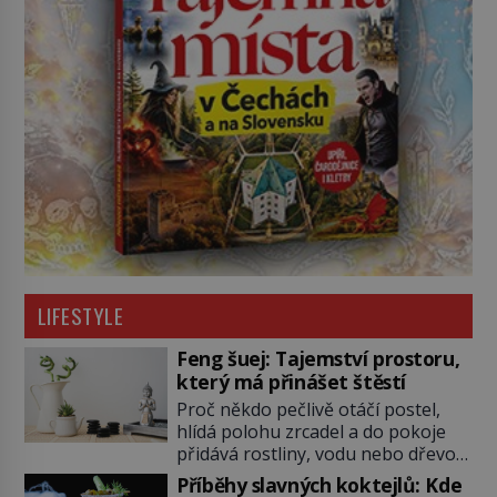
LIFESTYLE
Feng šuej: Tajemství prostoru,
který má přinášet štěstí
Proč někdo pečlivě otáčí postel,
hlídá polohu zrcadel a do pokoje
přidává rostliny, vodu nebo dřevo?
Feng šuej tvrdí, že domov není jen
Příběhy slavných koktejlů: Kde