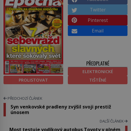
Twitter
Pinterest
Email
PŘEDPLATNÉ
ELEKTRONICKÉ
PROLISTOVAT
TIŠTĚNÉ
PŘEDCHOZÍ ČLÁNEK
Syn venkovské pradleny zvýšil svoji prestiž
únosem
DALŠÍ ČLÁNEK
Most testuje vodíkový autobus Toyoty v plném