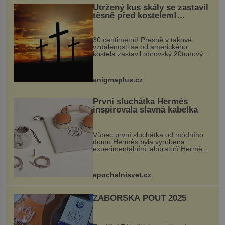
Utržený kus skály se zastavil
těsně před kostelem!
Ochránila ho boží síla?
30 centimetrů! Přesně v takové
vzdálenosti se od amerického
kostela zastavil obrovský 20tunový
balvan, který se v květnu 2014
nečekaně odtrhl od nedaleké skály
při její demolici. Podle místních stojí
enigmaplus.cz
...
První sluchátka Hermés
inspirovala slavná kabelka
Vůbec první sluchátka od módního
domu Hermès byla vyrobena
experimentálním laboratoří Hermès
Ateliers Horizons. Elegantní gadget
si vyžádal dva roky vývoje a chlubí
se ručně šitou hovězí kůží a
epochalnisvet.cz
kovový...
ZÁBOŘSKÁ POUŤ 2025