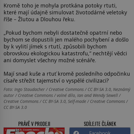
Kromě toho je mohyla protkána potoky rtuti,
které mají údajně simulovat životodárné veletoky
říše – Žlutou a Dlouhou řeku.
„Pokud bychom nebyli dostatečně opatrní nebo
bychom se dopustili jen malého pochybení a došlo
by k vylití jímek s rtutí, způsobili bychom
obrovskou ekologickou katastrofu,“ nechtějí vědci
ani domyslet všechny možné scénáře.
Mají snad kuše a rtuť kromě posledního odpočinku
císaře střežit tajemství o vyspělé civilizaci?
Foto: Ingo Staudacher / Creative Commons / CC BY-SA 3.0, Neznámý
autor / Creative Commons / volné dílo, Ian and Wendy Sewell /
Creative Commons / CC BY-SA 3.0, Self-made / Creative Commons /
CC BY-SA 3.0
PRÁVĚ V PRODEJI
SDÍLEJTE ČLÁNEK
Facebook