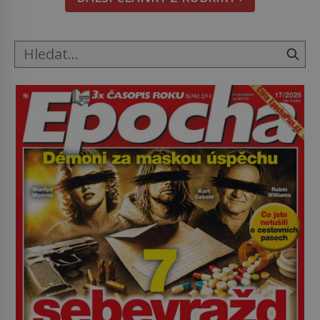
mravenčí prací zkoumají archivní snímky v rámci
Průzkumu temné energie […]