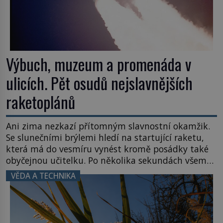
Výbuch, muzeum a promenáda v
ulicích. Pět osudů nejslavnějších
raketoplánů
Ani zima nezkazí přítomným slavnostní okamžik.
Se slunečními brýlemi hledí na startující raketu,
která má do vesmíru vynést kromě posádky také
obyčejnou učitelku. Po několika sekundách všem
ztuhnou úsměvy, stroj totiž exploduje. Jejich
VĚDA A TECHNIKA
konstrukce není z levného kraje, daňové
poplatníky stojí miliardy dolarů. Na druhou stranu
zvládnou jen představitelné věci. Na malé kousky
Název: Columbia První […]