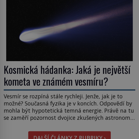
naše představy o tom, co všechno dokáže příroda a
napovídá, kde bychom jednou […]
Kosmická hádanka: Jaká je největší
kometa ve známém vesmíru?
Vesmír se rozpíná stále rychleji. Jenže, jak je to
možné? Současná fyzika je v koncích. Odpovědí by
mohla být hypotetická temná energie. Právě na tu
se zaměří pozornost dvojice zkušených astronomů.
Namísto ní ale objeví něco mnohem
hmatatelnějšího. Naprosto rekordní kometu!
DALŠÍ ČLÁNKY Z RUBRIKY ›
Astronomové Pedro Bernardinelli a Gary Bernstein