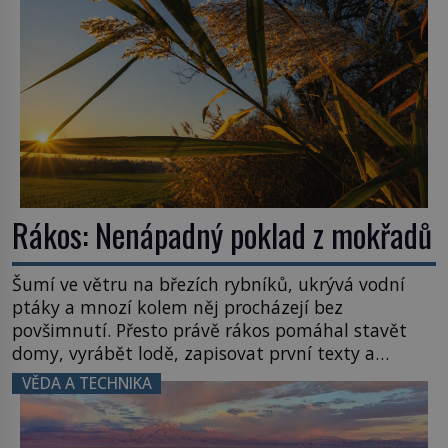
Rákos: Nenápadný poklad z mokřadů
Šumí ve větru na březích rybníků, ukrývá vodní
ptáky a mnozí kolem něj procházejí bez
povšimnutí. Přesto právě rákos pomáhal stavět
domy, vyrábět lodě, zapisovat první texty a
inspiroval řadu pověstí. Tato skromná, ale
VĚDA A TECHNIKA
užitečná rostlina provází člověka už tisíce let.
Většina lidí vnímá rákos jen jako obyčejnou kulisu
letního koupání. Stačí se však podívat […]