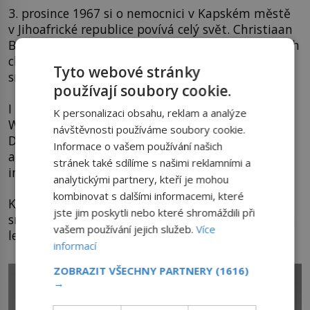
3. prosince 1967 si o nemocnici v Kapském městě
v Jihoafrické republice povívá celý svět. Christiaan
Barnard (1922-2001) dosahuje hvězdné mety všech
chirurgů – poprvé úspěšně transplantuje lidské
Tyto webové stránky
srdce!
používají soubory cookie.
I když orgán bezchybně tluče, obchodník Louis
K personalizaci obsahu, reklam a analýze
Washkansky po 18 dnech umírá na zápal plic.
návštěvnosti používáme soubory cookie.
Druhý Barnardův pacient, zubař Philip Blaiberg,
Informace o vašem používání našich
ale přežívá již 19 měsíců. Ruku v roce se vývojem
stránek také sdílíme s našimi reklamními a
imunodepresiv se šance na přežití zvyšuje.
analytickými partnery, kteří je mohou
kombinovat s dalšími informacemi, které
Když v lednu 1984 proběhne první transplantace
jste jim poskytli nebo které shromáždili při
srdce u nás, pacient Josef Divina po ní žije ještě 13
vašem používání jejich služeb.
Více
let.
informací
ZOBRAZIT VŠECHNY PARTNERY
(1616)
→