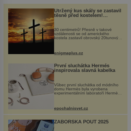
Utržený kus skály se zastavil
těsně před kostelem!
Ochránila ho boží síla?
30 centimetrů! Přesně v takové
vzdálenosti se od amerického
kostela zastavil obrovský 20tunový
balvan, který se v květnu 2014
nečekaně odtrhl od nedaleké skály
při její demolici. Podle místních stojí
enigmaplus.cz
...
První sluchátka Hermés
inspirovala slavná kabelka
Vůbec první sluchátka od módního
domu Hermès byla vyrobena
experimentálním laboratoří Hermès
Ateliers Horizons. Elegantní gadget
si vyžádal dva roky vývoje a chlubí
se ručně šitou hovězí kůží a
epochalnisvet.cz
kovový...
ZÁBOŘSKÁ POUŤ 2025