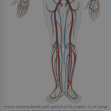
K srdci neodmyslitelně patří spletitá síť žil a tepen. Ty se starají