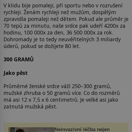
V klidu bije pomaleji, při sportu nebo v rozrušení
rychleji. Ženám rychleji než mužům, dospělým
zpravidla pomaleji než dětem. Pokud ale průměr je
70 tepů za minutu, naše srdce pak udeří 4200x za
hodinu, 100 000x za den, 36 500 000x za rok.
Dohromady je to tedy neuvěřitelných 3 miliardy
úderů, pokud se dožijete 80 let.
300 GRAMŮ
Jako pěst
Průměrné ženské srdce váží 250–300 gramů,
mužské zhruba o 50 gramů více. Co do rozměrů
má asi 12 x 7,5 x 6 centimetrů. Je velké asi jako
zatnutá mužská pěst.
Neinvazivní léčba nejen