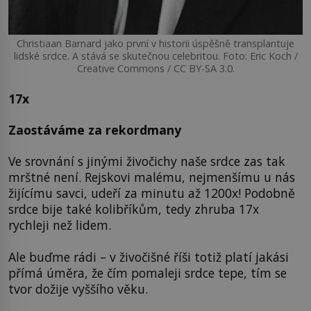
Christiaan Barnard jako první v historii úspěšně transplantuje
lidské srdce. A stává se skutečnou celebritou. Foto: Eric Koch /
Creative Commons / CC BY-SA 3.0.
17x
Zaostáváme za rekordmany
Ve srovnání s jinými živočichy naše srdce zas tak
mrštné není. Rejskovi malému, nejmenšímu u nás
žijícímu savci, udeří za minutu až 1200x! Podobně
srdce bije také kolibříkům, tedy zhruba 17x
rychleji než lidem.
Ale buďme rádi – v živočišné říši totiž platí jakási
přímá úměra, že čím pomaleji srdce tepe, tím se
tvor dožije vyššího věku.