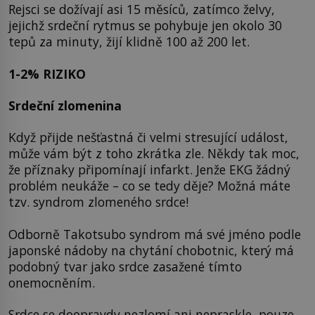
Rejsci se dožívají asi 15 měsíců, zatímco želvy,
jejichž srdeční rytmus se pohybuje jen okolo 30
tepů za minuty, žijí klidně 100 až 200 let.
1-2% RIZIKO
Srdeční zlomenina
Když přijde nešťastná či velmi stresující událost,
může vám být z toho zkrátka zle. Někdy tak moc,
že příznaky připomínají infarkt. Jenže EKG žádný
problém neukáže – co se tedy děje? Možná máte
tzv. syndrom zlomeného srdce!
Odborně Takotsubo syndrom má své jméno podle
japonské nádoby na chytání chobotnic, který má
podobný tvar jako srdce zasažené tímto
onemocněním.
Srdce se doopravdy nezlomí ani nepraskle, pouze