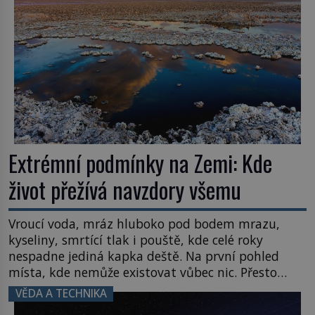
Extrémní podmínky na Zemi: Kde
život přežívá navzdory všemu
Vroucí voda, mráz hluboko pod bodem mrazu,
kyseliny, smrtící tlak i pouště, kde celé roky
nespadne jediná kapka deště. Na první pohled
místa, kde nemůže existovat vůbec nic. Přesto
právě tady vědci objevují organismy, které
VĚDA A TECHNIKA
posouvají hranice života. Každý nový nález mění