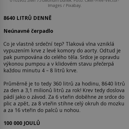
o rozvoz živin 75 bilionům buněk. Foto: Clker-Free-Vector-
Images / Pixabay.
8640 LITRŮ DENNĚ
Neúnavné čerpadlo
Co je vlastně srdeční tep? Tlaková vlna vzniklá
vypuzením krve z levé komory do aorty. Odtud je
pak pumpována do celého těla. Srdce je opravdu
výkonou pumpou a v klidovém stavu přečerpá
každou minutu 4 – 8 litrů krve.
Průměrně je to tedy 360 litrů za hodinu, 8640 litrů
za den a 3,1 milionů litrů za rok! Krev tedy doslova
pádí jako o závod. Za 6 vteřin doběhne ze srdce do
plic a zpět, za 8 vteřin stihne celý okruh do mozku
a za 16 vteřin do palců u nohou.
100 000 JOULŮ