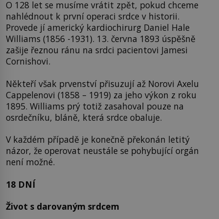
O 128 let se musíme vrátit zpět, pokud chceme
nahlédnout k první operaci srdce v historii.
Provede jí americký kardiochirurg Daniel Hale
Williams (1856 -1931). 13. června 1893 úspěšně
zašije řeznou ránu na srdci pacientovi Jamesi
Cornishovi.
Někteří však prvenství přisuzují až Norovi Axelu
Cappelenovi (1858 – 1919) za jeho výkon z roku
1895. Williams prý totiž zasahoval pouze na
osrdečníku, bláně, která srdce obaluje.
V každém případě je konečně překonán letitý
názor, že operovat neustále se pohybující orgán
není možné.
18 DNÍ
Život s darovaným srdcem