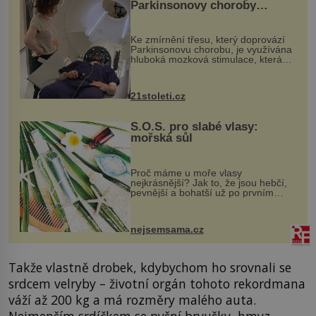
Parkinsonovy choroby
pomocí ultrazvukové
„helmy“
Ke zmírnění třesu, který doprovází
Parkinsonovu chorobu, je využívána
hluboká mozková stimulace, která
však vyžaduje vysoce invazivní
zákrok. Ultrazvuk zase není vhodný
k dostatečně přesnému zacílení ...
21stoleti.cz
S.O.S. pro slabé vlasy:
mořská sůl
Proč máme u moře vlasy
nejkrásnější? Jak to, že jsou hebčí,
pevnější a bohatší už po prvním
vykoupání? Protože sůl obsažená v
mořské vodě má blahodárný vliv.
Nejen na tělo a pokožku, ale i na
nejsemsama.cz
vlasy. ...
Takže vlastně drobek, kdybychom ho srovnali se
srdcem velryby – životní orgán tohoto rekordmana
váží až 200 kg a má rozměry malého auta.
Nejmenším srdíčkem se pyšní brvušky, hmyz