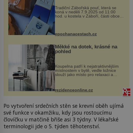
Tradiční Zábořská pouť, která se
koná v neděli 7.9.2025 od 11:00
hod. u kostela v Záboří, části obce
Kly u Mělníka. V programu naleznete
komentovanou prohlídku kostela,
dobovou hudbu, řemesla, atrakce...
epochanacestach.cz
Měkké na dotek, krásné na
pohled
Koupelna patří k nejatraktivnějším
místnostem v bytě, vedle ložnice
slouží jako místo pro relaxaci a
odpočinek. Koupelnový textil –
ručníky, osušky a koberečky –
mohou jako mávnutím kouzelného
rezidenceonline.cz
proutku...
Po vytvoření srdečních stěn se krevní oběh ujímá
své funkce v okamžiku, kdy jsou rostoucímu
človíčku v matčině břiše asi 3 týdny. V lékařské
terminologii jde o 5. týden těhotenství.