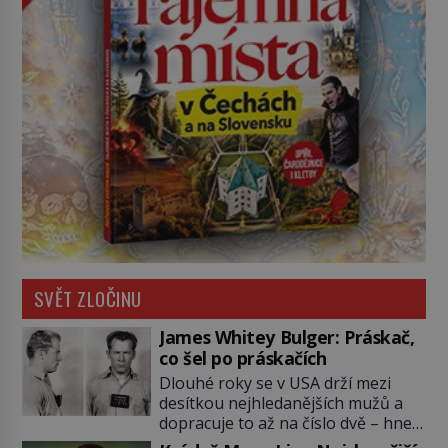
SVĚT ZLOČINU
James Whitey Bulger: Práskač,
co šel po práskačích
Dlouhé roky se v USA drží mezi
desítkou nejhledanějších mužů a
dopracuje to až na číslo dvě – hned
po Usámovi bin Ládinovi (1957–