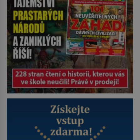
udaného bytu. Oním „kamarádem“
je ovšem jeden z nejslavnějších
vrahů, Jeffrey Dahmer (1960–1994).
Je 27. května 1991. […]