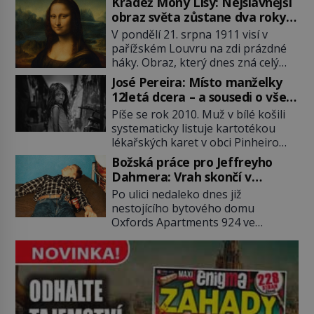
Krádež Mony Lisy: Nejslavnější
2011). To je James „Whitey“ Bulger
obraz světa zůstane dva roky
(1929–2018) viněný ze spoluúčasti
nezvěstný
V pondělí 21. srpna 1911 visí v
na 19 vraždách, vydírání a lichvy. A
pařížském Louvru na zdi prázdné
samozřejmě, krom toho je ještě
háky. Obraz, který dnes zná celý
drogový dealer, který neváhá
svět, je pryč. Zpočátku si nikdo
odstranit z cesty všechny práskače,
José Pereira: Místo manželky
nemyslí, že jde o krádež.
zatímco […]
12letá dcera – a sousedi o všem
Zaměstnanci jsou přesvědčeni, že
vědí!
Píše se rok 2010. Muž v bílé košili
Mona Lisa je jen v restaurátorské
systematicky listuje kartotékou
dílně nebo u fotografa. Když se
lékařských karet v obci Pinheiro
ukáže pravda, propukne jeden z
ležící asi 20 kilometrů od farmy s
největších honů na zloděje v […]
Božská práce pro Jeffreyho
podivínským majitelem. Něco tu
Dahmera: Vrah skončí v
nesedí. Ledaže… Ledaže by ta
tratolišti krve ve vězeňských
Po ulici nedaleko dnes již
mladá dívka z farmy byla ne
umývárnách
nestojícího bytového domu
manželkou, ale dcerou – a všechny
Oxfords Apartments 924 ve
ty děti byly zplozené v incestu. Na
wisconsinském Milwaukee se
sociálním odboru jednoho z […]
potácí zcela zmatený 14letý
Konerak Sinthasomphone. Když ho
zastaví policejní hlídka, ochable jí
nadiktuje adresu „jeho kamaráda“.
Strážníci ho dopraví zpět do