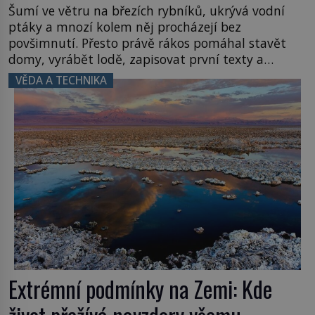
Šumí ve větru na březích rybníků, ukrývá vodní
ptáky a mnozí kolem něj procházejí bez
povšimnutí. Přesto právě rákos pomáhal stavět
domy, vyrábět lodě, zapisovat první texty a
inspiroval řadu pověstí. Tato skromná, ale
VĚDA A TECHNIKA
užitečná rostlina provází člověka už tisíce let.
Většina lidí vnímá rákos jen jako obyčejnou kulisu
letního koupání. Stačí se však podívat […]
Extrémní podmínky na Zemi: Kde