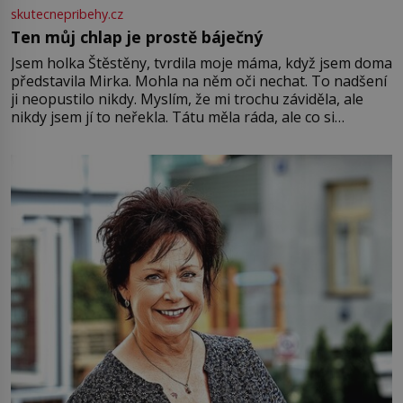
skutecnepribehy.cz
Ten můj chlap je prostě báječný
Jsem holka Štěstěny, tvrdila moje máma, když jsem doma
představila Mirka. Mohla na něm oči nechat. To nadšení
ji neopustilo nikdy. Myslím, že mi trochu záviděla, ale
nikdy jsem jí to neřekla. Tátu měla ráda, ale co si
pamatuji, tak jsme s Mirkem byli zamilovaní mnohem víc.
Jsme spolu moc rádi Tehdy byla jiná doba, když