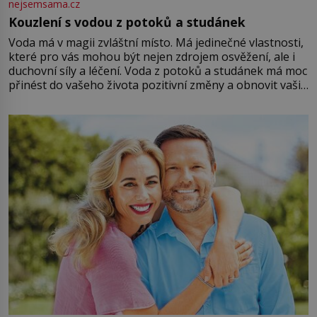
nejsemsama.cz
Kouzlení s vodou z potoků a studánek
Voda má v magii zvláštní místo. Má jedinečné vlastnosti,
které pro vás mohou být nejen zdrojem osvěžení, ale i
duchovní síly a léčení. Voda z potoků a studánek má moc
přinést do vašeho života pozitivní změny a obnovit vaši
energii. Využitím těchto přírodních zdrojů v magii
můžete obohatit své rituály a přinést do svého života
větší harmonii a klid. Je důležité