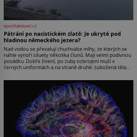
epochalnisvet.cz
Pátrání po nacistickém zlatě: Je ukryté pod
hladinou německého jezera?
Nad vodou se převalují chuchvalce mlhy, ze kterých se
náhle vynoří siluety několika člunů. Mají velmi podivnou
posádku. Dobře živení, po zuby ozbrojení muži v
černých uniformách a na straně druhé: zubožená těla
oblečená v chatrných vězeňských hadrech. Co tato
přízračná scéna znamená? Je jaro roku 1945, druhá
světová válka se chýlí ke konci. Jezero Stolpsee