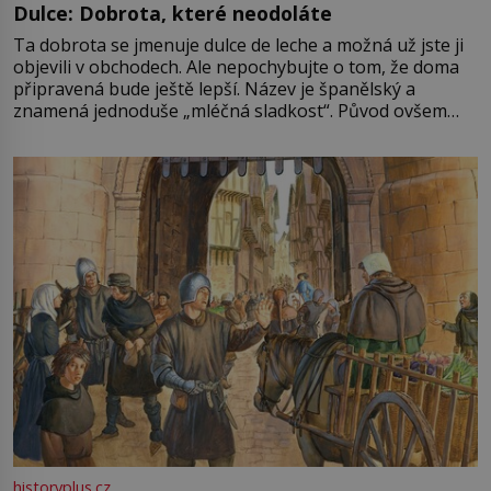
Dulce: Dobrota, které neodoláte
Ta dobrota se jmenuje dulce de leche a možná už jste ji
objevili v obchodech. Ale nepochybujte o tom, že doma
připravená bude ještě lepší. Název je španělský a
znamená jednoduše „mléčná sladkost“. Původ ovšem
není úplně jednoznačný, o autorství této receptury se
pře hned několik latinskoamerických zemí a k tomu
Francie, kde se traduje,
historyplus.cz