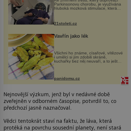
Parkinsonovu chorobu, je využívána
hluboká mozková stimulace, která
však vyžaduje vysoce invazivní
zákrok. Ultrazvuk zase není vhodný
k dostatečně přesnému zacílení ...
21stoleti.cz
Vavřín jako lék
Všichni ho známe, císařové, vítězové
i umělci si jím zdobili skráně,
kuchařky bez něj neuvaří, a to ještě
nevíte, že bobkový list může výrazně
zmírnit některé naše neduhy.
Obsahuje v malém množství ně...
panidomu.cz
Nejnovější výzkum, jenž byl v nedávné době
zveřejněn v odborném časopise, potvrdil to, co
předchozí jasně naznačoval.
Vědci tentokrát staví na faktu, že láva, která
protéká na povrchu sousední planety, není stará