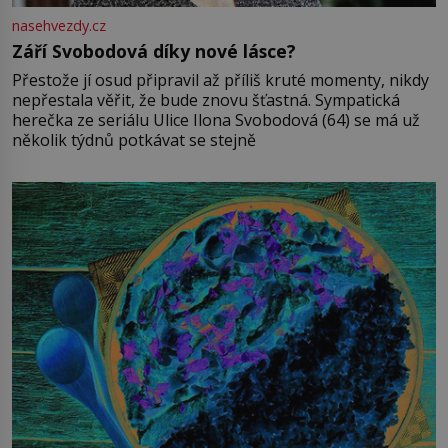
nasehvezdy.cz
Září Svobodová díky nové lásce?
Přestože jí osud připravil až příliš kruté momenty, nikdy
nepřestala věřit, že bude znovu šťastná. Sympatická
herečka ze seriálu Ulice Ilona Svobodová (64) se má už
několik týdnů potkávat se stejně