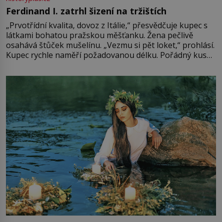
Ferdinand I. zatrhl šizení na tržištích
„Prvotřídní kvalita, dovoz z Itálie,“ přesvědčuje kupec s
látkami bohatou pražskou měšťanku. Žena pečlivě
osahává štůček mušelínu. „Vezmu si pět loket,“ prohlásí.
Kupec rychle naměří požadovanou délku. Pořádný kus
mu přitom zůstane za prsty… „Na šaty ho bude málo,
milostpaní. Stačí jenom na sukni,“ zhodnotí švadlena
množství růžového mušelínu. „Ošidili vás, podívejte.“
Vezme do ruky dřevěnou