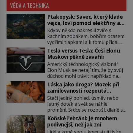
VĚDA A TECHNIKA
Ptakopysk: Savec, který klade
vejce, loví pomocí elektřiny a
brání se jedem
Kdyby někdo nakreslil zvíře s
kachním zobákem, bobřím ocasem,
vydřími tlapkami a k tomu přidal
jedovaté ostruhy i vejce, zoologové
Tesla versus Tesla: Češi Elonu
by si nejspíš mysleli, že jde o
Muskovi pěkně zavařili
povedený vtip. Jenže ptakopysk je
Americký technologický vizionář
skutečný. Tento australský podivín
Elon Musk se netají tím, že by svůj
patří mezi nejpozoruhodnější tvory
důchod mohl trávit například na
planety a vědci dodnes objevují
Marsu. Patrně se bude jednat o
další překvapení, která skrývá. Když
Láska jako droga? Mozek při
nějaký bungalov s nezbytnou
evropští přírodovědci na konci 18.
zamilovanosti rozpoutá
garáží pro elektrické vozítko. Než
[…]
neuvěřitelnou chemickou bouři
Stačí jediný pohled, úsměv nebo
se tak stane, jeho elektromobily
letmý dotek a svět se náhle
značky Tesla Motors se úspěšně
promění. Srdce se rozbuší, dlaně se
šíří na všechny kontinenty.
potí a myšlenky se neustále vracejí
V nedávné minulosti však pro tesly
Koňské řehtání: Je mnohem
k jediné osobě. Romantici mluví o
nastal velký problém a mohli za […]
podivnější, než jak zní
osudové lásce, neurovědci však vidí
Lidé a koně spolu koexistují tisíce