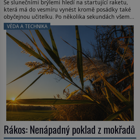
Se slunečními brýlemi hledí na startující raketu,
která má do vesmíru vynést kromě posádky také
obyčejnou učitelku. Po několika sekundách všem
ztuhnou úsměvy, stroj totiž exploduje. Jejich
VĚDA A TECHNIKA
konstrukce není z levného kraje, daňové
poplatníky stojí miliardy dolarů. Na druhou stranu
zvládnou jen představitelné věci. Na malé kousky
Název: Columbia První […]
Rákos: Nenápadný poklad z mokřadů