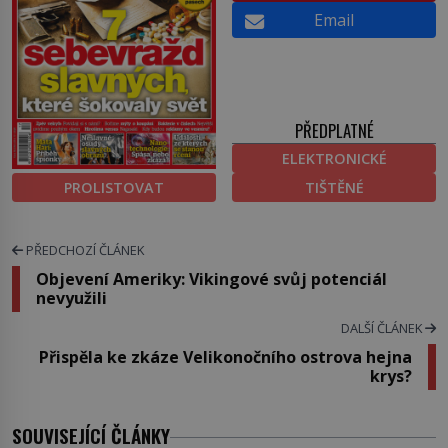
Email
PŘEDPLATNÉ
ELEKTRONICKÉ
PROLISTOVAT
TIŠTĚNÉ
PŘEDCHOZÍ ČLÁNEK
Objevení Ameriky: Vikingové svůj potenciál
nevyužili
DALŠÍ ČLÁNEK
Přispěla ke zkáze Velikonočního ostrova hejna
krys?
SOUVISEJÍCÍ ČLÁNKY