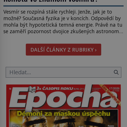
Vesmír se rozpíná stále rychleji. Jenže, jak je to
možné? Současná fyzika je v koncích. Odpovědí by
mohla být hypotetická temná energie. Právě na tu
se zaměří pozornost dvojice zkušených astronomů.
Namísto ní ale objeví něco mnohem
hmatatelnějšího. Naprosto rekordní kometu!
DALŠÍ ČLÁNKY Z RUBRIKY ›
Astronomové Pedro Bernardinelli a Gary Bernstein
mravenčí prací zkoumají archivní snímky v rámci
Průzkumu temné energie […]