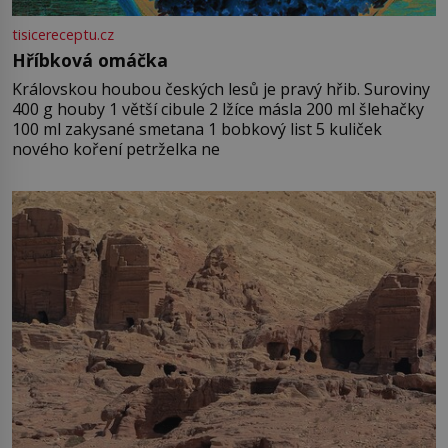
tisicereceptu.cz
Hříbková omáčka
Královskou houbou českých lesů je pravý hřib. Suroviny
400 g houby 1 větší cibule 2 lžíce másla 200 ml šlehačky
100 ml zakysané smetana 1 bobkový list 5 kuliček
nového koření petrželka ne