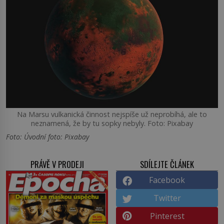
Na Marsu vulkanická činnost nejspíše už neprobíhá, ale to
neznamená, že by tu sopky nebyly. Foto: Pixabay
Foto: Úvodní foto: Pixabay
PRÁVĚ V PRODEJI
SDÍLEJTE ČLÁNEK
Facebook
Twitter
Pinterest