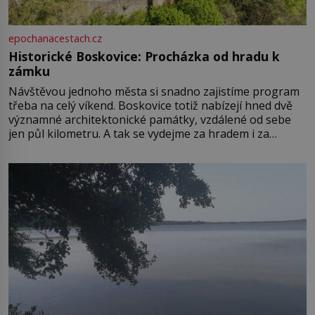
epochanacestach.cz
Historické Boskovice: Procházka od hradu k
zámku
Návštěvou jednoho města si snadno zajistíme program
třeba na celý víkend. Boskovice totiž nabízejí hned dvě
významné architektonické památky, vzdálené od sebe
jen půl kilometru. A tak se vydejme za hradem i za
zámkem do krásné jihomoravské krajiny. Trhová osada
Boskovice na okraji Drahanské vrchoviny vznikla někdy
ve13. století, a už v roce 1313 kronikáři zaznamenali