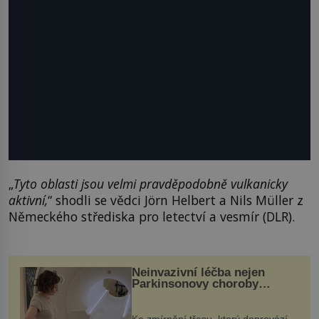
„
Tyto oblasti jsou velmi pravděpodobně vulkanicky
aktivní,
“ shodli se vědci Jörn Helbert a Nils Müller z
Německého střediska pro letectví a vesmír (DLR).
Neinvazivní léčba nejen
Parkinsonovy choroby
pomocí ultrazvukové
„helmy“
Ke zmírnění třesu, který doprovází