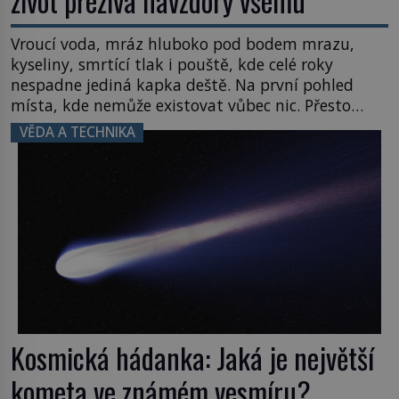
život přežívá navzdory všemu
Vroucí voda, mráz hluboko pod bodem mrazu,
kyseliny, smrtící tlak i pouště, kde celé roky
nespadne jediná kapka deště. Na první pohled
místa, kde nemůže existovat vůbec nic. Přesto
právě tady vědci objevují organismy, které
VĚDA A TECHNIKA
posouvají hranice života. Každý nový nález mění
naše představy o tom, co všechno dokáže příroda a
napovídá, kde bychom jednou […]
Kosmická hádanka: Jaká je největší
kometa ve známém vesmíru?