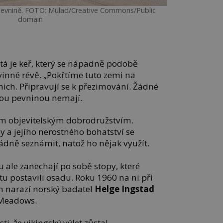
í pevnině. FOTO: Mulad/Creative Commons/Public
domain
tá je keř, který se nápadně podobě
nné révě. „Pokřtíme tuto zemi na
nich. Připravují se k přezimování. Žádné
vou pevninou nemají.
nom objevitelským dobrodružstvím.
ny a jejího nerostného bohatství se
dně seznámit, natož ho nějak využít.
le zanechají po sobě stopy, které
tu postavili osadu. Roku 1960 na ni při
h narazí norský badatel
Helge Ingstad
 Meadows.
i, že vikingský výlet zůstal