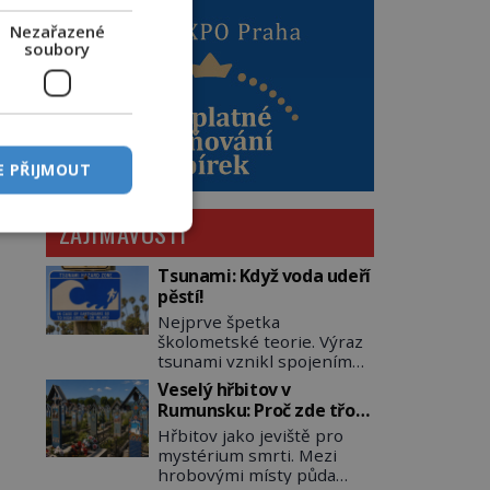
Nezařazené
soubory
E PŘIJMOUT
ZAJÍMAVOSTI
Tsunami: Když voda udeří
pěstí!
Nejprve špetka
školometské teorie. Výraz
tsunami vznikl spojením
japonských slov tsu
Veselý hřbitov v
(přístav) a nami (vlna).
Rumunsku: Proč zde třou
Jedná se o dlouhou vlnu,
pohřební plačky bídu s
Hřbitov jako jeviště pro
která je na volném moři
nouzí?
mystérium smrti. Mezi
takřka nepostřehnutelná.
hrobovými místy půda
Ačkoli je vlnová délka