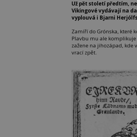
Už pět století předtím, n
Vikingové vydávají na da
vyplouvá i Bjarni Herjólf
Zamíří do Grónska, které 
Plavbu mu ale komplikuje b
zažene na jihozápad, kde v
vrací zpět.