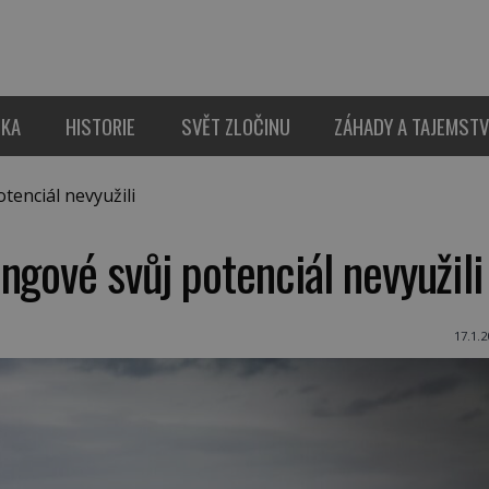
IKA
HISTORIE
SVĚT ZLOČINU
ZÁHADY A TAJEMSTV
tenciál nevyužili
ngové svůj potenciál nevyužili
17.1.2