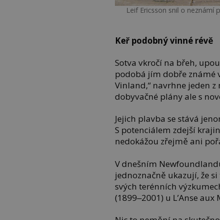
Leif Ericsson snil o neznám
Keř podobný vinné révě
Sotva vkročí na břeh, upou
podobá jím dobře známé vi
Vinland,“ navrhne jeden z 
dobyvačné plány ale s no
Jejich plavba se stává je
S potenciálem zdejší kraji
nedokážou zřejmě ani pořá
V dnešním Newfoundlandu a
jednoznačně ukazují, že si 
svých terénních výzkumec
(1899‒2001) u L’Anse aux
Nic to nemění na skutečnost