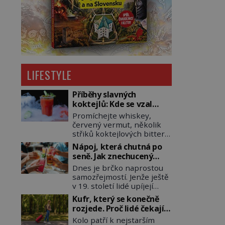
LIFESTYLE
Příběhy slavných
koktejlů: Kde se vzal
Manhattan a Bloody
Promíchejte whiskey,
Mary?
červený vermut, několik
střiků koktejlových bitters
a led, sceďte, ozdobte
Nápoj, která chutná po
koktejlovou třešinkou a
seně. Jak znechucený
tadá… Manhattan je tu! A
Američan vymyslel brčko
Dnes je brčko naprostou
pokud to má být skutečně
samozřejmostí. Jenže ještě
on, dejte si pozor, ať místo
v 19. století lidé upíjejí
klasické americké rye
limonády i koktejly dutými
whiskey či klidně
Kufr, který se konečně
stébly žita nebo žitné
bourbonu nepoužijete
rozjede. Proč lidé čekají
slámy. Fungují sice dobře,
skotskou whisku. Co se
na kolečka téměř pět
Kolo patří k nejstarším
mají ale jednu
stane? Inu, koktejl bude