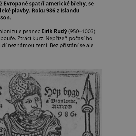
ež Evropané spatří americké břehy, se
leké plavby. Roku 986 z Islandu
sson.
kolonizuje psanec
Eirík Rudý
(950‒1003).
ouře. Ztrácí kurz. Nepřízeň počasí ho
idí neznámou zemi. Bez přistání se ale