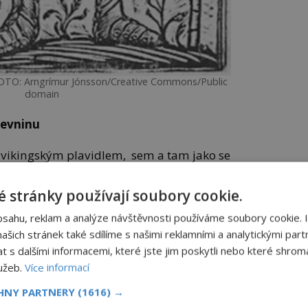
 FOTO: Arngrímur Jónsson/Creative Commons/Public
domain
evninu
 vikingským plavidlem, sem a tam jako se
sson už skoro nevěří, že dopluje domů.
 ve zdraví vrátí.
 stránky používají soubory cookie.
bsahu, reklam a analýze návštěvnosti používáme soubory cookie. 
čba
Vavřín jako lék
šich stránek také sdílíme s našimi reklamními a analytickými partn
novy
í
s dalšími informacemi, které jste jim poskytli nebo které shromá
helmy“
lužeb.
Více informací
panidomu.cz
CHNY PARTNERY
(1616) →