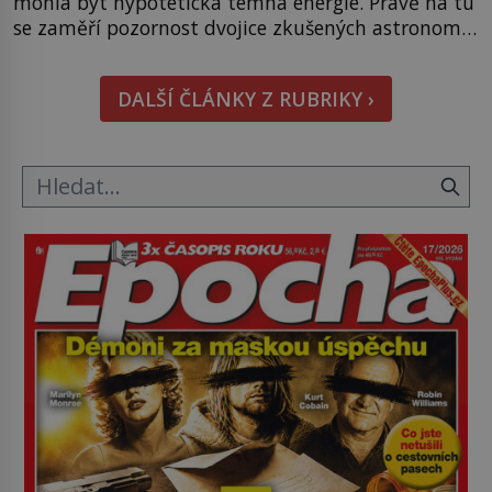
mohla být hypotetická temná energie. Právě na tu
se zaměří pozornost dvojice zkušených astronomů.
Namísto ní ale objeví něco mnohem
hmatatelnějšího. Naprosto rekordní kometu!
DALŠÍ ČLÁNKY Z RUBRIKY ›
Astronomové Pedro Bernardinelli a Gary Bernstein
mravenčí prací zkoumají archivní snímky v rámci
Průzkumu temné energie […]