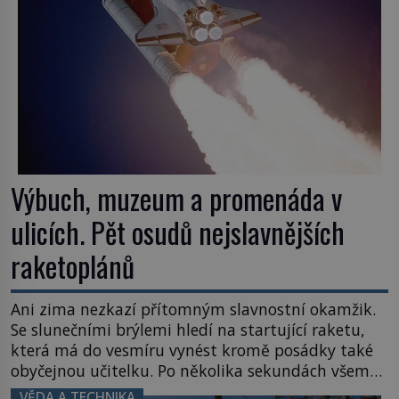
Výbuch, muzeum a promenáda v
ulicích. Pět osudů nejslavnějších
raketoplánů
Ani zima nezkazí přítomným slavnostní okamžik.
Se slunečními brýlemi hledí na startující raketu,
která má do vesmíru vynést kromě posádky také
obyčejnou učitelku. Po několika sekundách všem
ztuhnou úsměvy, stroj totiž exploduje. Jejich
VĚDA A TECHNIKA