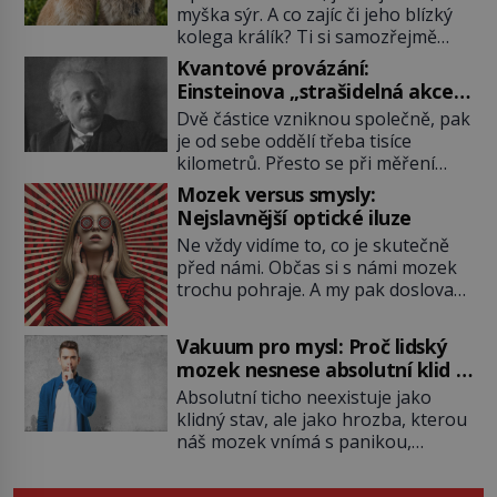
myška sýr. A co zajíc či jeho blízký
kolega králík? Ti si samozřejmě
pochutnají na mrkvi! Proč jsou
Kvantové provázání:
podobné představy o potravě
Einsteinova „strašidelná akce
zvířat často spíš mýty? Pokud máte
na dálku“ dál mate i fascinuje
Dvě částice vzniknou společně, pak
doma králíka, mrkev mu dát
vědce
je od sebe oddělí třeba tisíce
můžete. A nejspíš mu i bude
kilometrů. Přesto se při měření
chutnat, ovšem měl by ji mít jen
chovají, jako by mezi nimi
jako občasný pamlsek. […]
Mozek versus smysly:
existovalo neviditelné pouto. Albert
Nejslavnější optické iluze
Einstein tomu s jistou dávkou
Ne vždy vidíme to, co je skutečně
ironie říká „strašidelná akce na
před námi. Občas si s námi mozek
dálku“ a dlouhá desetiletí věří, že
trochu pohraje. A my pak doslova
musí existovat jednodušší
nevěříme vlastním očím! Jak
vysvětlení. Moderní experimenty
vznikají ty nejpodivnější optické
však ukazují, že kvantový svět
Vakuum pro mysl: Proč lidský
iluze? Soustřeď se na to hlavní!
funguje jinak, než […]
mozek nesnese absolutní klid a
TROXLERŮV EFEKT Náš mozek
začne si vymýšlet horory
Absolutní ticho neexistuje jako
zvládne zpracovat hodně informací.
klidný stav, ale jako hrozba, kterou
Všechny na světě ale nikoliv, musí
náš mozek vnímá s panikou,
si vybírat! Jak to dělá? Když se […]
protože bez vnějších podnětů
začne okamžitě produkovat vlastní