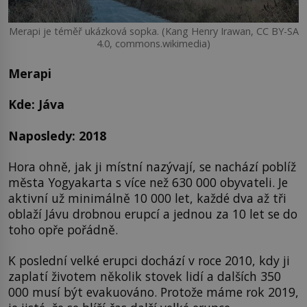
Merapi je téměř ukázková sopka. (Kang Henry Irawan, CC BY-SA
4.0, commons.wikimedia)
Merapi
Kde: Jáva
Naposledy: 2018
Hora ohně, jak ji místní nazývají, se nachází poblíž
města Yogyakarta s více než 630 000 obyvateli. Je
aktivní už minimálně 10 000 let, každé dva až tři
oblaží Jávu drobnou erupcí a jednou za 10 let se do
toho opře pořádně.
K poslední velké erupci dochází v roce 2010, kdy ji
zaplatí životem několik stovek lidí a dalších 350
000 musí být evakuováno. Protože máme rok 2019,