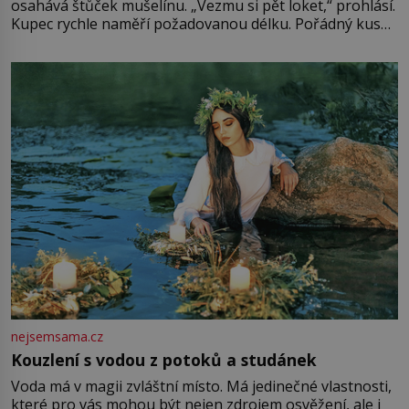
osahává štůček mušelínu. „Vezmu si pět loket,“ prohlásí.
Kupec rychle naměří požadovanou délku. Pořádný kus
mu přitom zůstane za prsty… „Na šaty ho bude málo,
milostpaní. Stačí jenom na sukni,“ zhodnotí švadlena
množství růžového mušelínu. „Ošidili vás, podívejte.“
Vezme do ruky dřevěnou
nejsemsama.cz
Kouzlení s vodou z potoků a studánek
Voda má v magii zvláštní místo. Má jedinečné vlastnosti,
které pro vás mohou být nejen zdrojem osvěžení, ale i