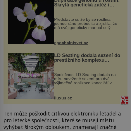
Duplikace genomu u rostlin:
Skrytá genetická zátěž i
evoluční výhoda
Představte si, že by se rostlina
jednou ráno probudila a zjistila, že
má svůj genetický manuál celý
dvakrát. Přesně to se občas v
přírodě stane – a podle nového
výzkumu to může být pro druhy
epochalnisvet.cz
vstupenka...
LD Seating dodala sezení do
prestižního komplexu
MediaCityUK v Salfordu
Společnost LD Seating dodala na
míru navržené sezení pro dvě
výjimečné realizace kanceláří v
areálu MediaCityUK v anglickém
Salfordu – konkrétně do budov Blue
Tower a Orange Tower. Komplex
iluxus.cz
budov Media...
Ten může poškodit citlivou elektroniku letadel a
pro letecké společnosti, které se musejí místu
vyhýbat širokým obloukem, znamenají značné