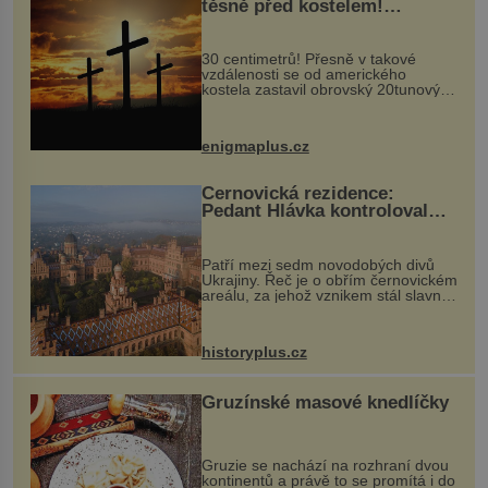
těsně před kostelem!
Ochránila ho boží síla?
30 centimetrů! Přesně v takové
vzdálenosti se od amerického
kostela zastavil obrovský 20tunový
balvan, který se v květnu 2014
nečekaně odtrhl od nedaleké skály
při její demolici. Podle místních stojí
enigmaplus.cz
...
Černovická rezidence:
Pedant Hlávka kontroloval
každou cihlu
Patří mezi sedm novodobých divů
Ukrajiny. Řeč je o obřím černovickém
areálu, za jehož vznikem stál slavný
český architekt Josef Hlávka. Ten si
na něm dal mimořádně záležet. Jeho
stavební plány by při ...
historyplus.cz
Gruzínské masové knedlíčky
Gruzie se nachází na rozhraní dvou
kontinentů a právě to se promítá i do