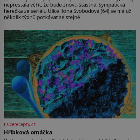
nepřestala věřit, že bude znovu šťastná. Sympatická
herečka ze seriálu Ulice Ilona Svobodová (64) se má už
několik týdnů potkávat se stejně
tisicereceptu.cz
Hříbková omáčka