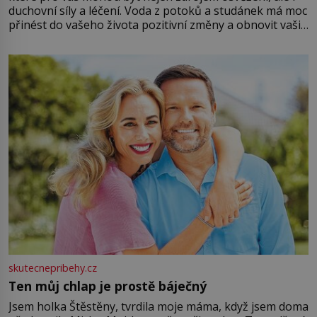
duchovní síly a léčení. Voda z potoků a studánek má moc
přinést do vašeho života pozitivní změny a obnovit vaši
energii. Využitím těchto přírodních zdrojů v magii
můžete obohatit své rituály a přinést do svého života
větší harmonii a klid. Je důležité
skutecnepribehy.cz
Ten můj chlap je prostě báječný
Jsem holka Štěstěny, tvrdila moje máma, když jsem doma