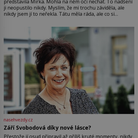
představila Mirka. Mohla na něm oči nechat. To nadšení
ji neopustilo nikdy. Myslím, že mi trochu záviděla, ale
nikdy jsem jí to neřekla. Tátu měla ráda, ale co si
pamatuji, tak jsme s Mirkem byli zamilovaní mnohem víc.
Jsme spolu moc rádi Tehdy byla jiná doba, když
nasehvezdy.cz
Září Svobodová díky nové lásce?
Přestože jí osud připravil až příliš kruté momenty, nikdy