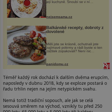
její kuchyně. Snoubí se v ní
evropské a asijské chutě a díky tomu
vznikají rozmanité a chuťově bohaté
pokrmy, které rozhodně st...
nejsemsama.cz
Balkánské recepty, dobroty z
dovolené
Měli jste se krásně, ochutnali jste
zajímavé pokrmy a rádi byste si ten
zážitek zopakovali? Není nic
snazšího. Pljeskavica (10 porcí)
Možná jste ji ochutnali na dovolené v
bývalé Jugoslávii, lze ji vi...
panidomu.cz
Téměř každý rok dochází k dalším dvěma erupcím,
naposledy v dubnu 2018, kdy se exploze postará o
řadu trhlin nejen na jejím netypickém svahu.
Nemá totiž tradiční sopouch, ale jak se celá
sesouvá směrem na východ, vznikly tu před 250
000 lety, 65 000 lety a 5 000 lety tři kaldery.