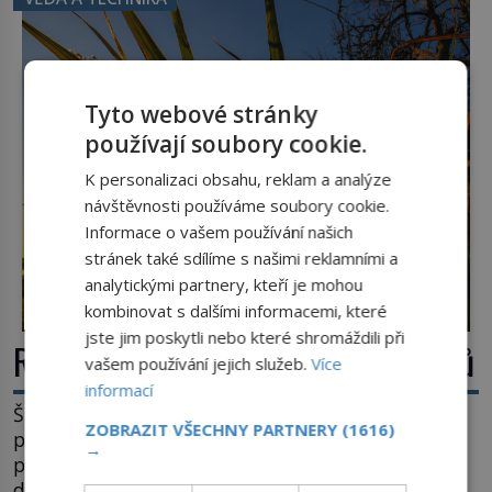
konstrukce není z levného kraje, daňové
poplatníky stojí miliardy dolarů. Na druhou stranu
zvládnou jen představitelné věci. Na malé kousky
Název: Columbia První […]
Tyto webové stránky
používají soubory cookie.
K personalizaci obsahu, reklam a analýze
návštěvnosti používáme soubory cookie.
Informace o vašem používání našich
stránek také sdílíme s našimi reklamními a
analytickými partnery, kteří je mohou
kombinovat s dalšími informacemi, které
jste jim poskytli nebo které shromáždili při
Rákos: Nenápadný poklad z mokřadů
vašem používání jejich služeb.
Více
informací
Šumí ve větru na březích rybníků, ukrývá vodní
ZOBRAZIT VŠECHNY PARTNERY
(1616)
ptáky a mnozí kolem něj procházejí bez
→
povšimnutí. Přesto právě rákos pomáhal stavět
domy, vyrábět lodě, zapisovat první texty a