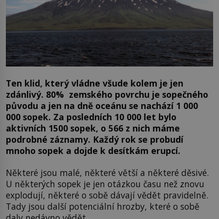
Ten klid, který vládne všude kolem je jen
zdánlivý. 80% zemského povrchu je sopečného
původu a jen na dně oceánu se nachází 1 000
000 sopek. Za posledních 10 000 let bylo
aktivních 1500 sopek, o 566 z nich máme
podrobné záznamy. Každý rok se probudí
mnoho sopek a dojde k desítkám erupcí.
Některé jsou malé, některé větší a některé děsivé.
U některých sopek je jen otázkou času než znovu
explodují, některé o sobě dávají vědět pravidelně.
Tady jsou další potenciální hrozby, které o sobě
daly nedávno vědět.