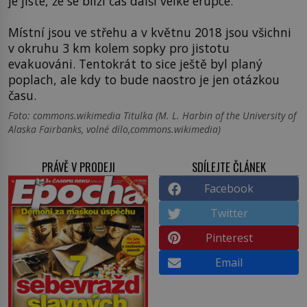
je jisté, že se blíží čas další velké erupce.
Místní jsou ve střehu a v květnu 2018 jsou všichni
v okruhu 3 km kolem sopky pro jistotu
evakuováni. Tentokrát to sice ještě byl planý
poplach, ale kdy to bude naostro je jen otázkou
času.
Foto: commons.wikimedia Titulka (M. L. Harbin of the University of
Alaska Fairbanks, volné dílo,commons.wikimedia)
PRÁVĚ V PRODEJI
SDÍLEJTE ČLÁNEK
Facebook
Twitter
Pinterest
Email