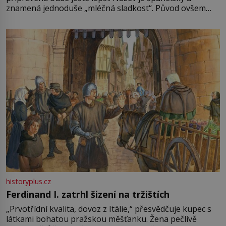
znamená jednoduše „mléčná sladkost“. Původ ovšem
není úplně jednoznačný, o autorství této receptury se
pře hned několik latinskoamerických zemí a k tomu
Francie, kde se traduje,
historyplus.cz
Ferdinand I. zatrhl šizení na tržištích
„Prvotřídní kvalita, dovoz z Itálie,“ přesvědčuje kupec s
látkami bohatou pražskou měšťanku. Žena pečlivě