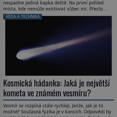
nespadne jediná kapka deště. Na první pohled
místa, kde nemůže existovat vůbec nic. Přesto
právě tady vědci objevují organismy, které
VĚDA A TECHNIKA
posouvají hranice života. Každý nový nález mění
naše představy o tom, co všechno dokáže příroda a
napovídá, kde bychom jednou […]
Kosmická hádanka: Jaká je největší
kometa ve známém vesmíru?
Vesmír se rozpíná stále rychleji. Jenže, jak je to
možné? Současná fyzika je v koncích. Odpovědí by