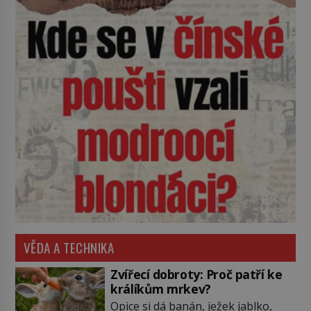
VĚDA A TECHNIKA
Zvířecí dobroty: Proč patří ke
králíkům mrkev?
Opice si dá banán, ježek jablko,