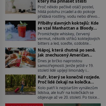
který má přinášet štěstí
Proč někdo pečlivě otáčí postel,
hlídá polohu zrcadel a do pokoje
přidává rostliny, vodu nebo dřevo?
Feng šuej tvrdí, že domov není jen
Příběhy slavných koktejlů: Kde
soubor zdí a nábytku. Je to prostor,
se vzal Manhattan a Bloody
kterým proudí energie čchi a jeho
Mary?
Promíchejte whiskey, červený
uspořádání může ovlivňovat, jak se
vermut, několik střiků koktejlových
v něm člověk cítí. Feng šuej má
bitters a led, sceďte, ozdobte
kořeny ve staré Číně a jeho historie
koktejlovou třešinkou a tadá…
[…]
Nápoj, která chutná po seně.
Manhattan je tu! A pokud to má být
Jak znechucený Američan
skutečně on, dejte si pozor, ať
vymyslel brčko
Dnes je brčko naprostou
místo klasické americké rye
samozřejmostí. Jenže ještě v 19.
whiskey či klidně bourbonu
století lidé upíjejí limonády i
nepoužijete skotskou whisku. Co
koktejly dutými stébly žita nebo
se stane? Inu, koktejl bude stále
Kufr, který se konečně rozjede.
žitné slámy. Fungují sice dobře,
skvělý, ale už to nebude
Proč lidé čekají na kolečka
mají ale jednu nepříjemnou
Manhattan ale […]
téměř pět tisíc let?
Kolo patří k nejstarším vynálezům
vlastnost po chvíli se rozmáčejí a
lidstva, ale kufr na kolečkách se
nápoji dodávají travnatou příchuť.
objevuje až ve 20. století. Po tisíce
Právě tahle drobná nepříjemnost
let lidé vláčejí těžká zavazadla v
přivede amerického výrobce