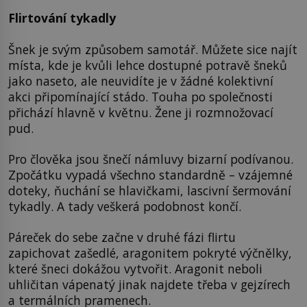
Flirtování tykadly
Šnek je svým způsobem samotář. Můžete sice najít
místa, kde je kvůli lehce dostupné potravě šneků
jako naseto, ale neuvidíte je v žádné kolektivní
akci připomínající stádo. Touha po společnosti
přichází hlavně v květnu. Žene ji rozmnožovací
pud.
Pro člověka jsou šnečí námluvy bizarní podívanou.
Zpočátku vypadá všechno standardně – vzájemné
doteky, ňuchání se hlavičkami, lascivní šermování
tykadly. A tady veškerá podobnost končí.
Páreček do sebe začne v druhé fázi flirtu
zapichovat zašedlé, aragonitem pokryté výčnělky,
které šneci dokážou vytvořit. Aragonit neboli
uhličitan vápenatý jinak najdete třeba v gejzírech
a termálních pramenech.