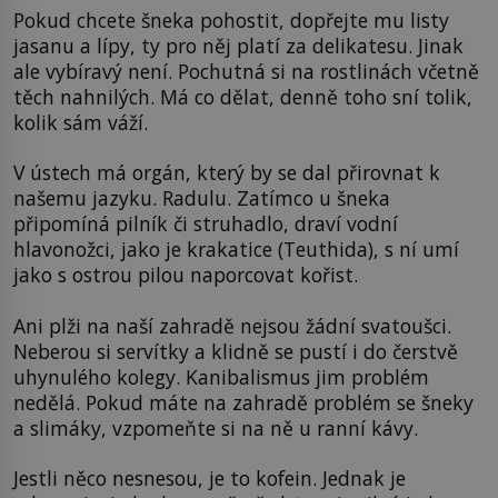
Pokud chcete šneka pohostit, dopřejte mu listy
jasanu a lípy, ty pro něj platí za delikatesu. Jinak
ale vybíravý není. Pochutná si na rostlinách včetně
těch nahnilých. Má co dělat, denně toho sní tolik,
kolik sám váží.
V ústech má orgán, který by se dal přirovnat k
našemu jazyku. Radulu. Zatímco u šneka
připomíná pilník či struhadlo, draví vodní
hlavonožci, jako je krakatice (Teuthida), s ní umí
jako s ostrou pilou naporcovat kořist.
Ani plži na naší zahradě nejsou žádní svatoušci.
Neberou si servítky a klidně se pustí i do čerstvě
uhynulého kolegy. Kanibalismus jim problém
nedělá. Pokud máte na zahradě problém se šneky
a slimáky, vzpomeňte si na ně u ranní kávy.
Jestli něco nesnesou, je to kofein. Jednak je