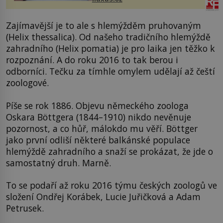
budov Media...
Zajímavější je to ale s hlemýžděm pruhovaným
(Helix thessalica). Od našeho tradičního hlemýždě
zahradního (Helix pomatia) je pro laika jen těžko k
rozpoznání. A do roku 2016 to tak berou i
odborníci. Tečku za tímhle omylem udělají až čeští
zoologové.
Píše se rok 1886. Objevu německého zoologa
Oskara Böttgera (1844–1910) nikdo nevěnuje
pozornost, a co hůř, málokdo mu věří. Böttger
jako první odliší některé balkánské populace
hlemýždě zahradního a snaží se prokázat, že jde o
samostatný druh. Marně.
To se podaří až roku 2016 týmu českých zoologů ve
složení Ondřej Korábek, Lucie Juřičková a Adam
Petrusek.