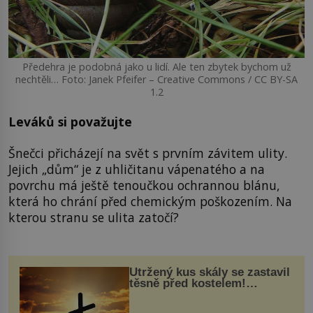
Předehra je podobná jako u lidí. Ale ten zbytek bychom už
nechtěli… Foto: Janek Pfeifer – Creative Commons / CC BY-SA
1.2
Leváků si považujte
Šnečci přicházejí na svět s prvním závitem ulity.
Jejich „dům“ je z uhličitanu vápenatého a na
povrchu má ještě tenoučkou ochrannou blánu,
která ho chrání před chemickým poškozením. Na
kterou stranu se ulita zatočí?
Utržený kus skály se zastavil
těsně před kostelem!
Ochránila ho boží síla?