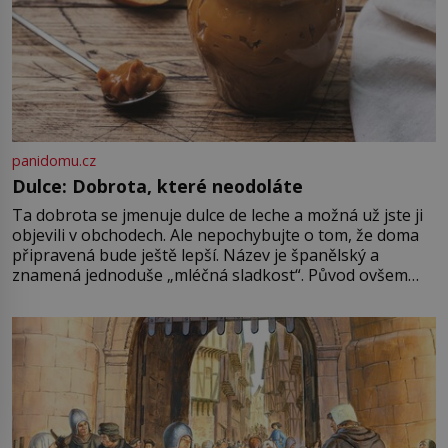
panidomu.cz
Dulce: Dobrota, které neodoláte
Ta dobrota se jmenuje dulce de leche a možná už jste ji
objevili v obchodech. Ale nepochybujte o tom, že doma
připravená bude ještě lepší. Název je španělský a
znamená jednoduše „mléčná sladkost“. Původ ovšem
není úplně jednoznačný, o autorství této receptury se
pře hned několik latinskoamerických zemí a k tomu
Francie, kde se traduje,