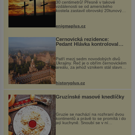
30 centimetrů! Přesně v takové
vzdálenosti se od amerického
kostela zastavil obrovský 20tunový
balvan, který se v květnu 2014
nečekaně odtrhl od nedaleké skály
při její demolici. Podle místních stojí
enigmaplus.cz
...
Černovická rezidence:
Pedant Hlávka kontroloval
každou cihlu
Patří mezi sedm novodobých divů
Ukrajiny. Řeč je o obřím černovickém
areálu, za jehož vznikem stál slavný
český architekt Josef Hlávka. Ten si
na něm dal mimořádně záležet. Jeho
stavební plány by při ...
historyplus.cz
Gruzínské masové knedlíčky
Gruzie se nachází na rozhraní dvou
kontinentů a právě to se promítá i do
její kuchyně. Snoubí se v ní
evropské a asijské chutě a díky tomu
vznikají rozmanité a chuťově bohaté