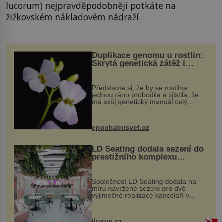
lucorum) nejpravděpodobněji potkáte na
žižkovském nákladovém nádraží.
Duplikace genomu u rostlin:
Skrytá genetická zátěž i
evoluční výhoda
Představte si, že by se rostlina
jednou ráno probudila a zjistila, že
má svůj genetický manuál celý
dvakrát. Přesně to se občas v
přírodě stane – a podle nového
výzkumu to může být pro druhy
epochalnisvet.cz
vstupenka...
LD Seating dodala sezení do
prestižního komplexu
MediaCityUK v Salfordu
Společnost LD Seating dodala na
míru navržené sezení pro dvě
výjimečné realizace kanceláří v
areálu MediaCityUK v anglickém
Salfordu – konkrétně do budov Blue
Tower a Orange Tower. Komplex
iluxus.cz