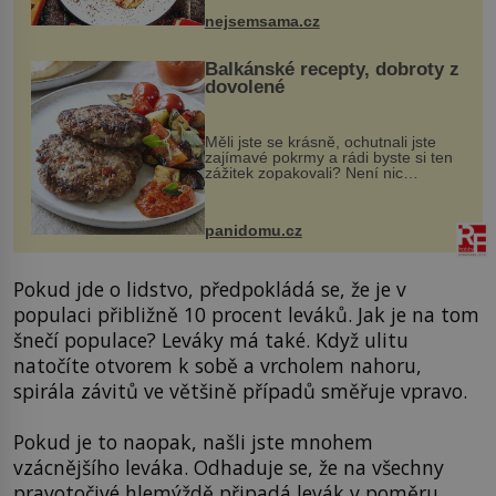
pokrmy, které rozhodně st...
nejsemsama.cz
Balkánské recepty, dobroty z
dovolené
Měli jste se krásně, ochutnali jste
zajímavé pokrmy a rádi byste si ten
zážitek zopakovali? Není nic
snazšího. Pljeskavica (10 porcí)
Možná jste ji ochutnali na dovolené v
bývalé Jugoslávii, lze ji vi...
panidomu.cz
Pokud jde o lidstvo, předpokládá se, že je v
populaci přibližně 10 procent leváků. Jak je na tom
šnečí populace? Leváky má také. Když ulitu
natočíte otvorem k sobě a vrcholem nahoru,
spirála závitů ve většině případů směřuje vpravo.
Pokud je to naopak, našli jste mnohem
vzácnějšího leváka. Odhaduje se, že na všechny
pravotočivé hlemýždě připadá levák v poměru