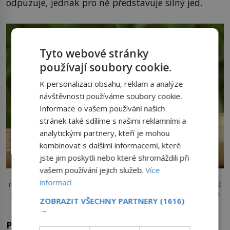
odpuzuje, jednak pro ně představuje silný jed.
Tyto webové stránky
používají soubory cookie.
K personalizaci obsahu, reklam a analýze
návštěvnosti používáme soubory cookie.
Informace o vašem používání našich
stránek také sdílíme s našimi reklamními a
analytickými partnery, kteří je mohou
kombinovat s dalšími informacemi, které
jste jim poskytli nebo které shromáždili při
vašem používání jejich služeb.
Více
Pokud si někdy myslíte, že si vás šnek prohlíží, tak to není
informací
možné. Maximálně může zachytit letmo váš obrys. Vnímá totiž
jen světlo a tmu. Waugsberg – Creative Commons / CC BY-SA
ZOBRAZIT VŠECHNY PARTNERY
(1616)
3.0
→
Pomoc! Lógr z kafe!