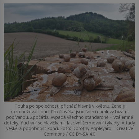
Touha po společnosti přichází hlavně v květnu. Žene ji
rozmnožovací pud. Pro člověka jsou šnečí námluvy bizarní
podívanou. Zpočátku vypadá všechno standardně – vzájemné
doteky, ňuchání se hlavičkami, lascivní šermování tykadly. A tady
veškerá podobnost končí. Foto: Dorothy Appleyard – Creative
Commons / CC BY-SA 4.0