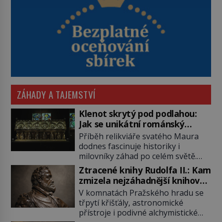
ZÁHADY A TAJEMSTVÍ
Klenot skrytý pod podlahou:
Jak se unikátní románský
poklad dostal do zapadlého
Příběh relikviáře svatého Maura
Bečova?
dodnes fascinuje historiky i
milovníky záhad po celém světě.
Tato románská zlatnická památka
Ztracené knihy Rudolfa II.: Kam
ze 13. století je po českých
zmizela nejzáhadnější knihovna
korunovačních klenotech druhým
Evropy?
V komnatách Pražského hradu se
nejcennějším movitým majetkem v
třpytí křišťály, astronomické
České republice. Přestože byl
přístroje i podivné alchymistické
klenot v roce 1985 po dramatickém