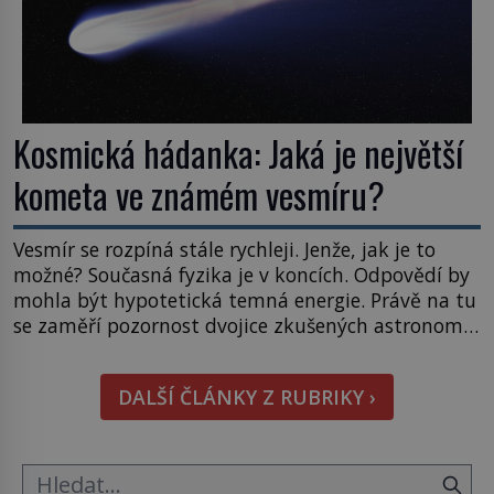
Kosmická hádanka: Jaká je největší
kometa ve známém vesmíru?
Vesmír se rozpíná stále rychleji. Jenže, jak je to
možné? Současná fyzika je v koncích. Odpovědí by
mohla být hypotetická temná energie. Právě na tu
se zaměří pozornost dvojice zkušených astronomů.
Namísto ní ale objeví něco mnohem
hmatatelnějšího. Naprosto rekordní kometu!
DALŠÍ ČLÁNKY Z RUBRIKY ›
Astronomové Pedro Bernardinelli a Gary Bernstein
mravenčí prací zkoumají archivní snímky v rámci
Průzkumu temné energie […]