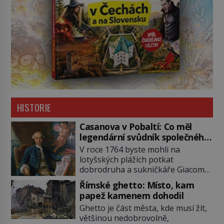
HISTORIE
Casanova v Pobaltí: Co měl
legendární svůdník společného
se svobodnými zednáři?
V roce 1764 byste mohli na
lotyšských plážích potkat
dobrodruha a sukničkáře Giacoma
Casanovu. Jeho cesta k Baltskému
Římské ghetto: Místo, kam
moři však nebyla turistickým
papež kamenem dohodil
výletem, ale ryze pracovní cestou
Ghetto je část města, kde musí žít,
se zištnými úmysly. Jaký cíl
většinou nedobrovolně,
Casanova sledoval, když se