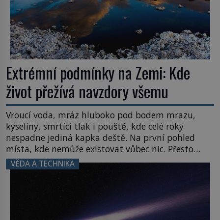
Extrémní podmínky na Zemi: Kde
život přežívá navzdory všemu
Vroucí voda, mráz hluboko pod bodem mrazu,
kyseliny, smrtící tlak i pouště, kde celé roky
nespadne jediná kapka deště. Na první pohled
místa, kde nemůže existovat vůbec nic. Přesto
právě tady vědci objevují organismy, které
VĚDA A TECHNIKA
posouvají hranice života. Každý nový nález mění
naše představy o tom, co všechno dokáže příroda a
napovídá, kde bychom jednou […]