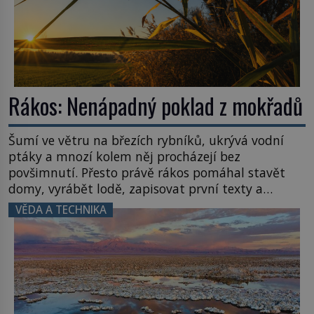
Rákos: Nenápadný poklad z mokřadů
Šumí ve větru na březích rybníků, ukrývá vodní
ptáky a mnozí kolem něj procházejí bez
povšimnutí. Přesto právě rákos pomáhal stavět
domy, vyrábět lodě, zapisovat první texty a
inspiroval řadu pověstí. Tato skromná, ale
VĚDA A TECHNIKA
užitečná rostlina provází člověka už tisíce let.
Většina lidí vnímá rákos jen jako obyčejnou kulisu
letního koupání. Stačí se však podívat […]