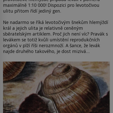
maximálně 1:10 000! Dispozici pro levotočivou
ulitu přitom řídí jediný gen.
Ne nadarmo se říká levotočivým šnekům hlemýždí
král a jejich ulita je relativně ceněným
sběratelským artiklem. Proč jich není víc? Pravák s
levákem se totiž kvůli umístění reprodukčních
orgánů v plží říši nerozmnoží. A šance, že levák
najde druhého takového, je dost mizivá…