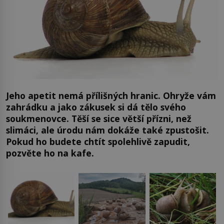
Jeho apetit nemá přílišných hranic. Ohryže vám
zahrádku a jako zákusek si dá tělo svého
soukmenovce. Těší se sice větší přízni, než
slimáci, ale úrodu nám dokáže také zpustošit.
Pokud ho budete chtít spolehlivě zapudit,
pozvěte ho na kafe.