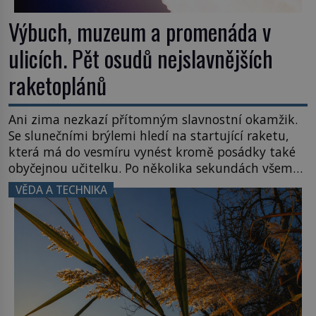
Výbuch, muzeum a promenáda v
ulicích. Pět osudů nejslavnějších
raketoplánů
Ani zima nezkazí přítomným slavnostní okamžik.
Se slunečními brýlemi hledí na startující raketu,
která má do vesmíru vynést kromě posádky také
obyčejnou učitelku. Po několika sekundách všem
ztuhnou úsměvy, stroj totiž exploduje. Jejich
VĚDA A TECHNIKA
konstrukce není z levného kraje, daňové
poplatníky stojí miliardy dolarů. Na druhou stranu
zvládnou jen představitelné věci. Na malé kousky
Název: Columbia První […]