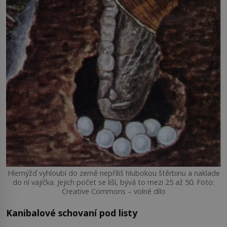
Hlemýžď vyhloubí do země nepříliš hlubokou štěrbinu a naklade
do ní vajíčka. Jejich počet se liší, bývá to mezi 25 až 50. Foto:
Creative Commons – volné dílo
Kanibalové schovaní pod listy