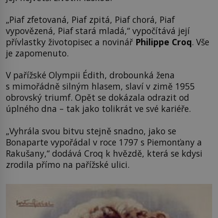
„Piaf zfetovaná, Piaf zpitá, Piaf chorá, Piaf
vypovězená, Piaf stará mladá,“ vypočítává její
přívlastky životopisec a novinář
Philippe Croq
. Vše
je zapomenuto.
V pařížské Olympii Édith, drobounká žena
s mimořádně silným hlasem, slaví v zimě 1955
obrovský triumf. Opět se dokázala odrazit od
úplného dna – tak jako tolikrát ve své kariéře.
„Vyhrála svou bitvu stejně snadno, jako se
Bonaparte vypořádal v roce 1797 s Piemonťany a
Rakušany,“ dodává Croq k hvězdě, která se kdysi
zrodila přímo na pařížské ulici.