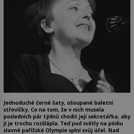
Jednoduché černé šaty, ošoupané baletní
střevíčky. Co na tom, že v nich musela
posledních pár týdnů chodit její sekretářka, aby
jí je trochu rozšlápla. Teď pod světly na pódiu
slavné pařížské Olympie splní svůj účel. Nad