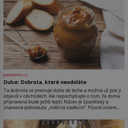
ovládaný muž? Marcus Aurelius byl
zastáncem stoicismu, učení, […]
panidomu.cz
Dulce: Dobrota, které neodoláte
Ta dobrota se jmenuje dulce de leche a možná už jste ji
objevili v obchodech. Ale nepochybujte o tom, že doma
připravená bude ještě lepší. Název je španělský a
znamená jednoduše „mléčná sladkost“. Původ ovšem
není úplně jednoznačný, o autorství této receptury se
pře hned několik latinskoamerických zemí a k tomu
Francie, kde se traduje,