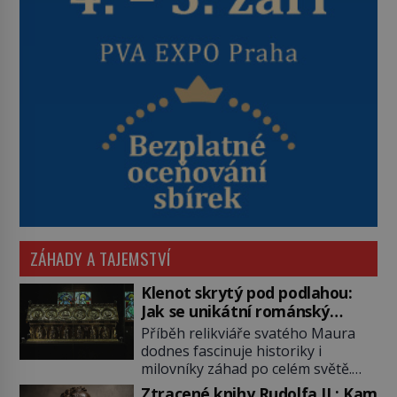
ZÁHADY A TAJEMSTVÍ
Klenot skrytý pod podlahou:
Jak se unikátní románský
poklad dostal do zapadlého
Příběh relikviáře svatého Maura
Bečova?
dodnes fascinuje historiky i
milovníky záhad po celém světě.
Tato románská zlatnická památka
Ztracené knihy Rudolfa II.: Kam