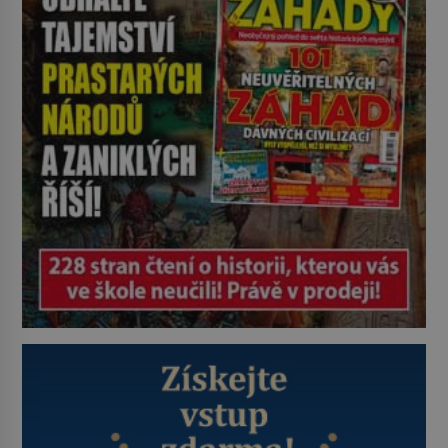
jeho miláčkem, jmenuje se Babou a
ve skutečnosti je to ocelot. Babou
[…]