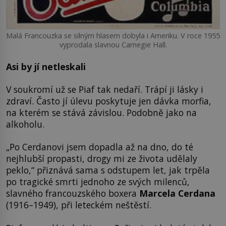
Malá Francouzka se silným hlasem dobyla i Ameriku. V roce 1955
vyprodala slavnou Carnegie Hall.
Asi by jí netleskali
V soukromí už se Piaf tak nedaří. Trápí ji lásky i
zdraví. Často jí úlevu poskytuje jen dávka morfia,
na kterém se stává závislou. Podobně jako na
alkoholu.
„Po Cerdanovi jsem dopadla až na dno, do té
nejhlubší propasti, drogy mi ze života udělaly
peklo,“ přiznává sama s odstupem let, jak trpěla
po tragické smrti jednoho ze svých milenců,
slavného francouzského boxera
Marcela Cerdana
(1916–1949), při leteckém neštěstí.