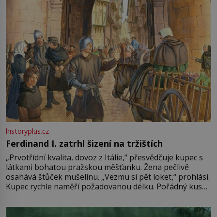
historyplus.cz
Ferdinand I. zatrhl šizení na tržištích
„Prvotřídní kvalita, dovoz z Itálie,“ přesvědčuje kupec s
látkami bohatou pražskou měšťanku. Žena pečlivě
osahává štůček mušelínu. „Vezmu si pět loket,“ prohlásí.
Kupec rychle naměří požadovanou délku. Pořádný kus
mu přitom zůstane za prsty… „Na šaty ho bude málo,
milostpaní. Stačí jenom na sukni,“ zhodnotí švadlena
množství růžového mušelínu. „Ošidili vás, podívejte.“