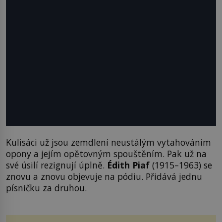
Kulisáci už jsou zemdlení neustálým vytahováním
opony a jejím opětovným spouštěním. Pak už na
své úsilí rezignují úplně.
É
dith Piaf
(1915–1963) se
znovu a znovu objevuje na pódiu. Přidává jednu
písničku za druhou.