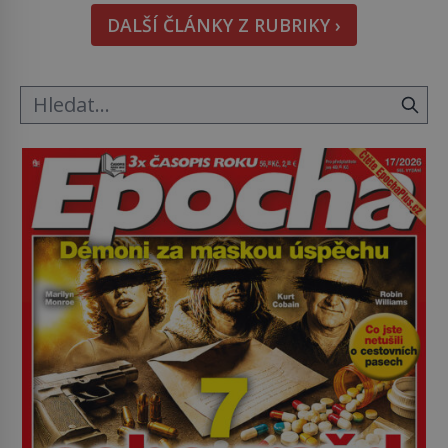
pověsil Napoleon? Samotný císař Napoleon
DALŠÍ ČLÁNKY Z RUBRIKY ›
Bonaparte (1769–1821) má pro malbu slabost, a
tak si ji ještě jako první konzul přemístí do své
ložnice v Tuilerisjkém […]