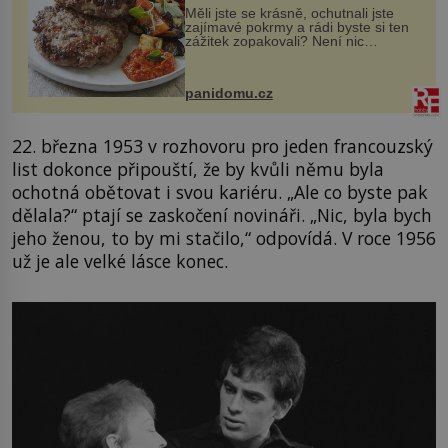
Měli jste se krásně, ochutnali jste
zajímavé pokrmy a rádi byste si ten
zážitek zopakovali? Není nic
snazšího. Pljeskavica (10 porcí)
Možná jste ji ochutnali na dovolené v
bývalé Jugoslávii, lze ji vi...
panidomu.cz
22. března 1953 v rozhovoru pro jeden francouzský
list dokonce připouští, že by kvůli němu byla
ochotná obětovat i svou kariéru. „Ale co byste pak
dělala?“ ptají se zaskočení novináři. „Nic, byla bych
jeho ženou, to by mi stačilo,“ odpovídá. V roce 1956
už je ale velké lásce konec.