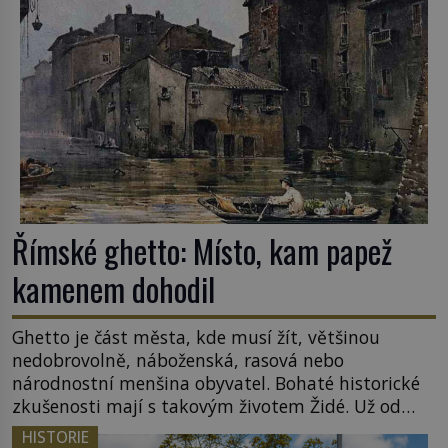
Římské ghetto: Místo, kam papež
kamenem dohodil
Ghetto je část města, kde musí žít, většinou
nedobrovolně, náboženská, rasová nebo
národnostní menšina obyvatel. Bohaté historické
zkušenosti mají s takovým životem Židé. Už od
středověku jsou totiž v každou chvíli nuceni v
HISTORIE