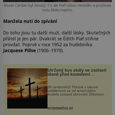
Boxer Cerdan byl ženatý. To ale Piaf vůbec nevadilo a prožívala
svou lásku naplno.
Manžela nutí do zpívání
Do toho jsou tu další muži, další lásky. Skutečných
přátel je jen pár. Dvakrát se Édith Piaf stihne
provdat. Poprvé v roce 1952 za hudebníka
Jacquese Pillse
(1906–1970).
Utržený kus skály se zastavil
těsně před kostelem!
Ochránila ho boží síla?
30 centimetrů! Přesně v takové
vzdálenosti se od amerického
kostela zastavil obrovský 20tunový
balvan, který se v květnu 2014
nečekaně odtrhl od nedaleké skály
při její demolici. Podle místních stojí
enigmaplus.cz
...