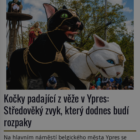
nějakém žít. Mezi ty nejslavnější patří i římské
ghetto založené v roce 1555. Pokud jde o vztah
k Židům, nemá se Řím čím chlubit. […]
Kočky padající z věže v Ypres:
Středověký zvyk, který dodnes budí
rozpaky
Na hlavním náměstí belgického města Ypres se