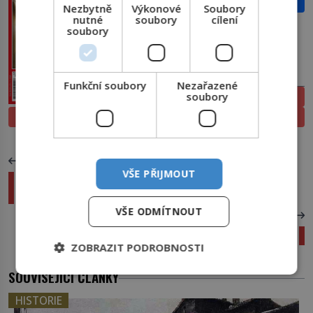
Email
Nezbytně
Výkonové
Soubory
nutné
soubory
cílení
soubory
PŘEDPLATNÉ
Funkční soubory
Nezařazené
soubory
ELEKTRONICKÉ
PROLISTOVAT
TIŠTĚNÉ
PŘEDCHOZÍ ČLÁNEK
VŠE PŘIJMOUT
Robotka Sophia čeká, kdy získá
superschopnosti a vtipkuje o zotročení lidstva
VŠE ODMÍTNOUT
DALŠÍ ČLÁNEK
Archeologové objevili „malé Pompeje“!
ZOBRAZIT PODROBNOSTI
SOUVISEJÍCÍ ČLÁNKY
HISTORIE