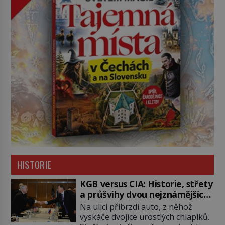
HISTORIE
KGB versus CIA: Historie, střety
a průšvihy dvou nejznámějších
tajných služeb historie
Na ulici přibrzdí auto, z něhož
vyskáče dvojice urostlých chlapíků.