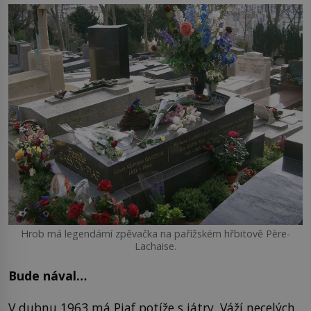
Hrob má legendární zpěvačka na pařížském hřbitově Père-
Lachaise.
Bude nával…
V dubnu 1963 má Piaf potíže s játry. Váží necelých