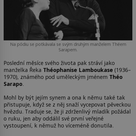
Na pódiu se potkávala se svým druhým manželem Théem
Sarapem.
Poslední měsíce svého života pak stráví jako
manželka Řeka
Théophanise Lamboukase
(1936–
1970), známého pod uměleckým jménem
Théo
Sarapo
.
Mohl by být jejím synem a ona k němu také tak
přistupuje, když se z něj snaží vycepovat pěveckou
hvězdu. Traduje se, že ji zdrženlivý mladík požádal
o ruku, jen aby oddálil své první veřejné
vystoupení, k němuž ho víceméně donutila.