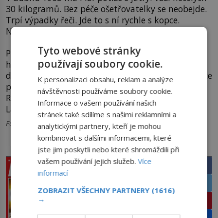
30 kilogramů. Bez péče ošetřovatelky se neobejde.
Trpí výpadky řeči. Jde to s ní rychle s kopce.
Nakonec umírá na vnitřní krvácení.
Tyto webové stránky
Přivolaný lékař jako čas úmrtí stanovuje sedmou
používají soubory cookie.
hodinu ranní 11. října 1963. „Až mě budou dávat
do země, bude u toho nával,“ prohlásila Piaf krátce
K personalizaci obsahu, reklam a analýze
před smrtí. Její slova se, tak jako obvykle, naplní.
návštěvnosti používáme soubory cookie.
Rakev k pohřbu na pařížském hřibově Père-
Informace o vašem používání našich
Lachaise vyprovází až 100 000 lidí.
stránek také sdílíme s našimi reklamními a
Foto: wikipedia.org
analytickými partnery, kteří je mohou
kombinovat s dalšími informacemi, které
PRÁVĚ V PRODEJI
SDÍLEJTE ČLÁNEK
jste jim poskytli nebo které shromáždili při
vašem používání jejich služeb.
Více
Facebook
informací
Twitter
ZOBRAZIT VŠECHNY PARTNERY
(1616)
→
Pinterest