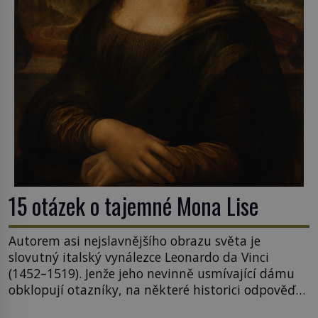
15 otázek o tajemné Mona Lise
Autorem asi nejslavnějšího obrazu světa je
slovutný italský vynálezce Leonardo da Vinci
(1452–1519). Jenže jeho nevinně usmívající dámu
obklopují otazníky, na některé historici odpověď
objeví, jiné zůstanou nezodpovězené. Kam si ji