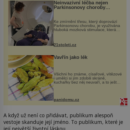
Neinvazivní léčba nejen
Parkinsonovy choroby
pomocí ultrazvukové
„helmy“
Ke zmírnění třesu, který doprovází
Parkinsonovu chorobu, je využívána
hluboká mozková stimulace, která
však vyžaduje vysoce invazivní
zákrok. Ultrazvuk zase není vhodný
k dostatečně přesnému zacílení ...
21stoleti.cz
Vavřín jako lék
Všichni ho známe, císařové, vítězové
i umělci si jím zdobili skráně,
kuchařky bez něj neuvaří, a to ještě
nevíte, že bobkový list může výrazně
zmírnit některé naše neduhy.
Obsahuje v malém množství ně...
panidomu.cz
A když už není co přidávat, publikum alespoň
vestoje skanduje její jméno. To publikum, které je
její největší životní láskou.