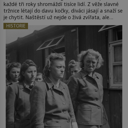
každé tři roky shromáždí tisíce lidí. Z věže slavné
tržnice létají do davu kočky, diváci jásají a snaží se
je chytit. Naštěstí už nejde o živá zvířata, ale
jenom o plyšové suvenýry. Kdysi to ale bylo jinak.
HISTORIE
Tato veselá podívaná připomíná jeden z
nejpodivnějších a zároveň nejkrutějších zvyků […]