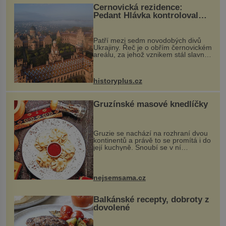
Černovická rezidence:
Pedant Hlávka kontroloval
každou cihlu
Patří mezi sedm novodobých divů
Ukrajiny. Řeč je o obřím černovickém
areálu, za jehož vznikem stál slavný
český architekt Josef Hlávka. Ten si
na něm dal mimořádně záležet. Jeho
stavební plány by při ...
historyplus.cz
Gruzínské masové knedlíčky
Gruzie se nachází na rozhraní dvou
kontinentů a právě to se promítá i do
její kuchyně. Snoubí se v ní
evropské a asijské chutě a díky tomu
vznikají rozmanité a chuťově bohaté
pokrmy, které rozhodně st...
nejsemsama.cz
Balkánské recepty, dobroty z
dovolené