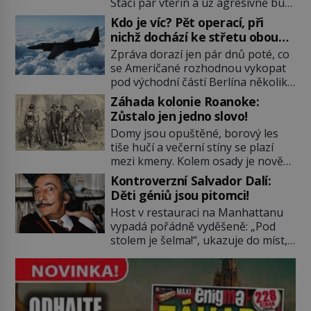
Stačí pár vteřin a už agresivně buší
na dveře. O další okamžik později
Kdo je víc? Pět operací, při
vlečou nebožáka do auta, a pak už
nichž dochází ke střetu obou
ho nikdy nikdo nespatří. Dostal se
tajných služeb
Zpráva dorazí jen pár dnů poté, co
totiž do rukou všemocné KGB. Jako
se Američané rozhodnou vykopat
sourozenci, kteří si nemohou přijít
pod východní částí Berlína několik
na jméno. Neustále se předhání v
stovek metrů dlouhý tunel. Sověti
plánování sabotáží, […]
Záhada kolonie Roanoke:
na sobě nenechají nic znát a
Zůstalo jen jedno slovo!
nechají nepřítele, aby si myslel, že
Domy jsou opuštěné, borový les
je přechytračil. Cennou informaci
tiše hučí a večerní stíny se plazí
jim dodá jeden z agentů. Oba
mezi kmeny. Kolem osady je nově
tábory jsou zvyklé působit v pozadí
postavená palisáda, ale ani to
a podle situace tlačit, jak oni […]
Kontroverzní Salvador Dalí:
nejspíš nedokáže osadníky
Děti géniů jsou pitomci!
zachránit. Muži, ženy, děti – všichni
Host v restauraci na Manhattanu
jsou pryč. Nadobro a navždycky!
vypadá pořádně vyděšeně: „Pod
Kapitán John White (asi 1539–1593)
stolem je šelma!“, ukazuje do míst,
v srpnu 1587 naposledy zamává
kde má nedaleko sedící Salvador
své právě narozené vnučce a
Dalí nohy. „Není důvod k obavám,
vstoupí na palubu. Nechce […]
to je obyčejná kočka přemalovaná
v op art designu,“ uklidňuje ho
malíř. Zabere to. Tato „kočka“ je