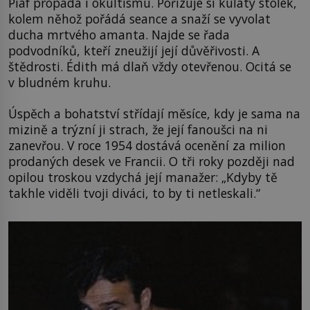
Piaf propadá i okultismu. Pořizuje si kulatý stolek,
kolem něhož pořádá seance a snaží se vyvolat
ducha mrtvého amanta. Najde se řada
podvodníků, kteří zneužijí její důvěřivosti. A
štědrosti. Édith má dlaň vždy otevřenou. Ocitá se
v bludném kruhu.
Úspěch a bohatství střídají měsíce, kdy je sama na
mizině a trýzní ji strach, že její fanoušci na ni
zanevřou. V roce 1954 dostává ocenění za milion
prodaných desek ve Francii. O tři roky později nad
opilou troskou vzdychá její manažer: „Kdyby tě
takhle viděli tvoji diváci, to by ti netleskali.“