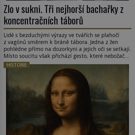
Zlo v sukni. Tři nejhorší bachařky z
koncentračních táborů
Lidé s bezduchými výrazy ve tvářích se plahočí
z vagónů směrem k bráně tábora. Jedna z žen
pohlédne přímo na dozorkyni a jejich oči se setkají.
Místo soucitu však přichází gesto, které nebožačku
posílá rovnou do plynové komory. Jména jako
HISTORIE
Rudolf Höss (1901–1947), Josef Mengele (1911–
1979) či Heinrich Himmler (1900–1945) zná každý,
o koho se historie jen otřela. Jenže […]