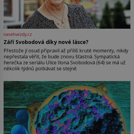
nasehvezdy.cz
Září Svobodová díky nové lásce?
Přestože jí osud připravil až příliš kruté momenty, nikdy
nepřestala věřit, že bude znovu šťastná. Sympatická
herečka ze seriálu Ulice Ilona Svobodová (64) se má už
několik týdnů potkávat se stejně