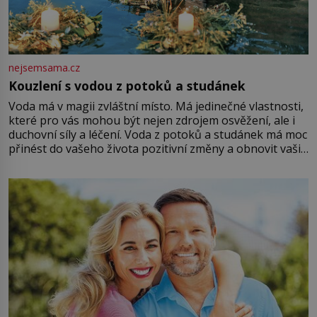
nejsemsama.cz
Kouzlení s vodou z potoků a studánek
Voda má v magii zvláštní místo. Má jedinečné vlastnosti,
které pro vás mohou být nejen zdrojem osvěžení, ale i
duchovní síly a léčení. Voda z potoků a studánek má moc
přinést do vašeho života pozitivní změny a obnovit vaši
energii. Využitím těchto přírodních zdrojů v magii
můžete obohatit své rituály a přinést do svého života
větší harmonii a klid. Je důležité