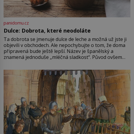
panidomu.cz
Dulce: Dobrota, které neodoláte
Ta dobrota se jmenuje dulce de leche a možná už jste ji
objevili v obchodech. Ale nepochybujte o tom, že doma
připravená bude ještě lepší. Název je španělský a
znamená jednoduše „mléčná sladkost“. Původ ovšem
není úplně jednoznačný, o autorství této receptury se
pře hned několik latinskoamerických zemí a k tomu
Francie, kde se traduje,