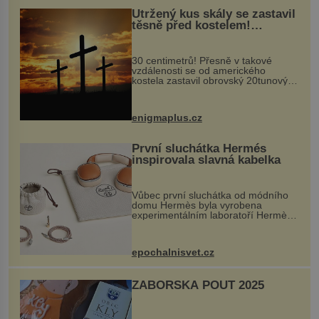
Utržený kus skály se zastavil
těsně před kostelem!
Ochránila ho boží síla?
30 centimetrů! Přesně v takové
vzdálenosti se od amerického
kostela zastavil obrovský 20tunový
balvan, který se v květnu 2014
nečekaně odtrhl od nedaleké skály
při její demolici. Podle místních stojí
enigmaplus.cz
...
První sluchátka Hermés
inspirovala slavná kabelka
Vůbec první sluchátka od módního
domu Hermès byla vyrobena
experimentálním laboratoří Hermès
Ateliers Horizons. Elegantní gadget
si vyžádal dva roky vývoje a chlubí
se ručně šitou hovězí kůží a
epochalnisvet.cz
kovový...
ZÁBOŘSKÁ POUŤ 2025