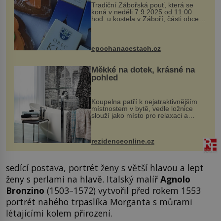
Tradiční Zábořská pouť, která se
koná v neděli 7.9.2025 od 11:00
hod. u kostela v Záboří, části obce
Kly u Mělníka. V programu naleznete
komentovanou prohlídku kostela,
dobovou hudbu, řemesla, atrakce...
epochanacestach.cz
Měkké na dotek, krásné na
pohled
Koupelna patří k nejatraktivnějším
místnostem v bytě, vedle ložnice
slouží jako místo pro relaxaci a
odpočinek. Koupelnový textil –
ručníky, osušky a koberečky –
mohou jako mávnutím kouzelného
rezidenceonline.cz
proutku...
sedící postava, portrét ženy s větší hlavou a lept
ženy s perlami na hlavě. Italský malíř
Agnolo
Bronzino
(1503–1572) vytvořil před rokem 1553
portrét nahého trpaslíka Morganta s můrami
létajícími kolem přirození.