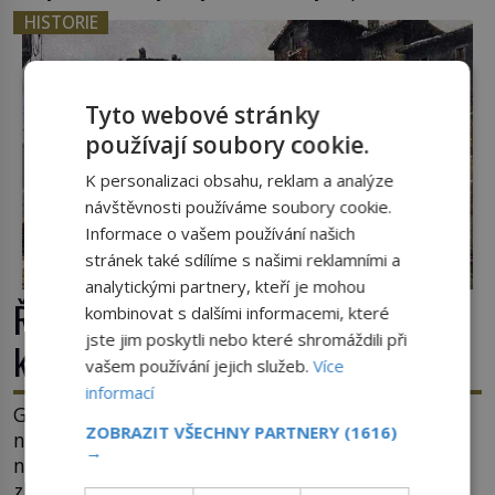
cestou se zištnými úmysly. Jaký cíl Casanova
HISTORIE
sledoval, když se například procházel uličkami
lotyšské Rigy? Casanova v Pobaltí kontaktoval
tamní zednářské lóže. Nebyl v této oblasti žádným
Tyto webové stránky
nováčkem, protože do zednářské […]
používají soubory cookie.
K personalizaci obsahu, reklam a analýze
návštěvnosti používáme soubory cookie.
Informace o vašem používání našich
stránek také sdílíme s našimi reklamními a
analytickými partnery, kteří je mohou
Římské ghetto: Místo, kam papež
kombinovat s dalšími informacemi, které
jste jim poskytli nebo které shromáždili při
kamenem dohodil
vašem používání jejich služeb.
Více
informací
Ghetto je část města, kde musí žít, většinou
ZOBRAZIT VŠECHNY PARTNERY
(1616)
nedobrovolně, náboženská, rasová nebo
→
národnostní menšina obyvatel. Bohaté historické
zkušenosti mají s takovým životem Židé. Už od