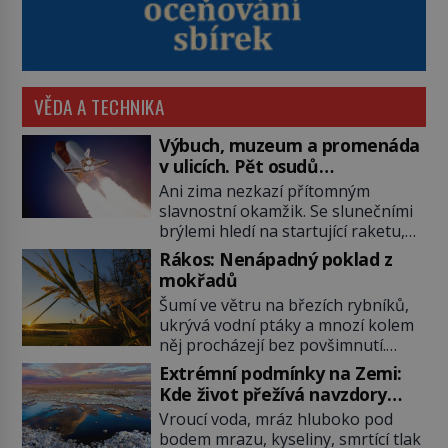
VĚDA A TECHNIKA
Výbuch, muzeum a promenáda
v ulicích. Pět osudů
nejslavnějších raketoplánů
Ani zima nezkazí přítomným
slavnostní okamžik. Se slunečními
brýlemi hledí na startující raketu,
která má do vesmíru vynést kromě
Rákos: Nenápadný poklad z
posádky také obyčejnou učitelku.
mokřadů
Po několika sekundách všem
Šumí ve větru na březích rybníků,
ztuhnou úsměvy, stroj totiž
ukrývá vodní ptáky a mnozí kolem
exploduje. Jejich konstrukce není
něj procházejí bez povšimnutí.
z levného kraje, daňové poplatníky
Přesto právě rákos pomáhal stavět
stojí miliardy dolarů. Na druhou
Extrémní podmínky na Zemi:
domy, vyrábět lodě, zapisovat první
stranu zvládnou jen představitelné
Kde život přežívá navzdory
texty a inspiroval řadu pověstí.
věci. Na malé kousky Název:
všemu
Vroucí voda, mráz hluboko pod
Tato skromná, ale užitečná
Columbia První […]
bodem mrazu, kyseliny, smrtící tlak
rostlina provází člověka už tisíce