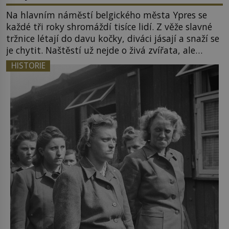
Na hlavním náměstí belgického města Ypres se
každé tři roky shromáždí tisíce lidí. Z věže slavné
tržnice létají do davu kočky, diváci jásají a snaží se
je chytit. Naštěstí už nejde o živá zvířata, ale
jenom o plyšové suvenýry. Kdysi to ale bylo jinak.
HISTORIE
Tato veselá podívaná připomíná jeden z
nejpodivnějších a zároveň nejkrutějších zvyků […]