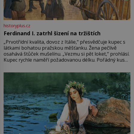
historyplus.cz
Ferdinand I. zatrhl šizení na tržištích
„Prvotřídní kvalita, dovoz z Itálie,“ přesvědčuje kupec s
látkami bohatou pražskou měšťanku. Žena pečlivě
osahává štůček mušelínu. „Vezmu si pět loket,“ prohlásí.
Kupec rychle naměří požadovanou délku. Pořádný kus
mu přitom zůstane za prsty… „Na šaty ho bude málo,
milostpaní. Stačí jenom na sukni,“ zhodnotí švadlena
množství růžového mušelínu. „Ošidili vás, podívejte.“
Vezme do ruky dřevěnou