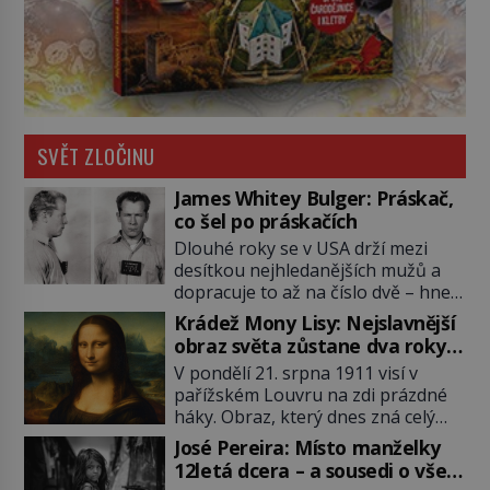
SVĚT ZLOČINU
James Whitey Bulger: Práskač,
co šel po práskačích
Dlouhé roky se v USA drží mezi
desítkou nejhledanějších mužů a
dopracuje to až na číslo dvě – hned
po Usámovi bin Ládinovi (1957–
Krádež Mony Lisy: Nejslavnější
2011). To je James „Whitey“ Bulger
obraz světa zůstane dva roky
(1929–2018) viněný ze spoluúčasti
nezvěstný
V pondělí 21. srpna 1911 visí v
na 19 vraždách, vydírání a lichvy. A
pařížském Louvru na zdi prázdné
samozřejmě, krom toho je ještě
háky. Obraz, který dnes zná celý
drogový dealer, který neváhá
svět, je pryč. Zpočátku si nikdo
odstranit z cesty všechny práskače,
José Pereira: Místo manželky
nemyslí, že jde o krádež.
zatímco […]
12letá dcera – a sousedi o všem
Zaměstnanci jsou přesvědčeni, že