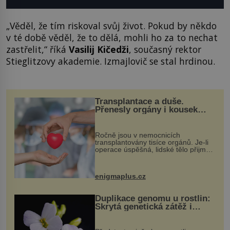
„Věděl, že tím riskoval svůj život. Pokud by někdo
v té době věděl, že to dělá, mohli ho za to nechat
zastřelit,“ říká
Vasilij Kičedži
, současný rektor
Stieglitzovy akademie. Izmajlovič se stal hrdinou.
Transplantace a duše.
Přenesly orgány i kousek
osobnosti dárce?
Ročně jsou v nemocnicích
transplantovány tisíce orgánů. Je-li
operace úspěšná, lidské tělo přijme
darovaný orgán za své a pacient
může vést plnohodnotný život. Ale co
když při transplantaci nepřijímám...
enigmaplus.cz
Duplikace genomu u rostlin:
Skrytá genetická zátěž i
evoluční výhoda