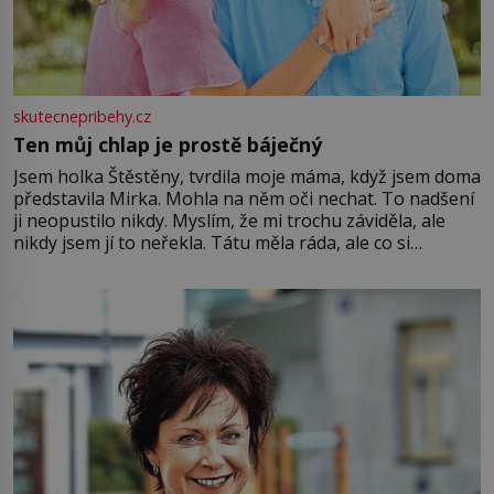
skutecnepribehy.cz
Ten můj chlap je prostě báječný
Jsem holka Štěstěny, tvrdila moje máma, když jsem doma
představila Mirka. Mohla na něm oči nechat. To nadšení
ji neopustilo nikdy. Myslím, že mi trochu záviděla, ale
nikdy jsem jí to neřekla. Tátu měla ráda, ale co si
pamatuji, tak jsme s Mirkem byli zamilovaní mnohem víc.
Jsme spolu moc rádi Tehdy byla jiná doba, když