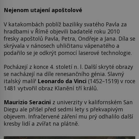
Nejenom utajení apoštolové
V katakombách poblíž baziliky svatého Pavla za
hradbami v Římě objevili badatelé roku 2010
fresky apoštolů Pavla, Petra, Ondřeje a Jana. Díla se
skrývala v nánosech uhličitanu vápenatého a
podařilo se je odkrýt pomocí laserové technologie.
Pocházejí z konce 4. století n. l. Další skryté obrazy
se nacházejí na díle renesančního génia. Slavný
italský malíř
Leonardo da Vinci
(1452–1519) v roce
1481 vytvořil obraz Klanění tří králů.
Maurizio Seracini
z univerzity v kalifornském San
Diegu ale přišel před sedmi lety s překvapivým
objevem. Infračervené záření mu prý odhalilo další
kresby lidí a zvířat na plátně.