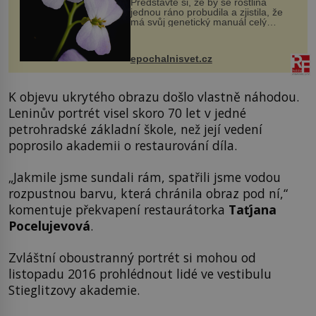
Představte si, že by se rostlina
jednou ráno probudila a zjistila, že
má svůj genetický manuál celý
dvakrát. Přesně to se občas v
přírodě stane – a podle nového
výzkumu to může být pro druhy
epochalnisvet.cz
vstupenka...
K objevu ukrytého obrazu došlo vlastně náhodou.
Leninův portrét visel skoro 70 let v jedné
petrohradské základní škole, než její vedení
poprosilo akademii o restaurování díla.
„Jakmile jsme sundali rám, spatřili jsme vodou
rozpustnou barvu, která chránila obraz pod ní,“
komentuje překvapení restaurátorka
Taťjana
Pocelujevová
.
Zvláštní oboustranný portrét si mohou od
listopadu 2016 prohlédnout lidé ve vestibulu
Stieglitzovy akademie.