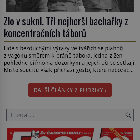
Zlo v sukni. Tři nejhorší bachařky z
koncentračních táborů
Lidé s bezduchými výrazy ve tvářích se plahočí
z vagónů směrem k bráně tábora. Jedna z žen
pohlédne přímo na dozorkyni a jejich oči se setkají.
Místo soucitu však přichází gesto, které nebožačku
posílá rovnou do plynové komory. Jména jako
Rudolf Höss (1901–1947), Josef Mengele (1911–
DALŠÍ ČLÁNKY Z RUBRIKY ›
1979) či Heinrich Himmler (1900–1945) zná každý,
o koho se historie jen otřela. Jenže […]