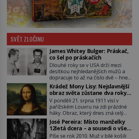
SVĚT ZLOČINU
James Whitey Bulger: Práskač,
co šel po práskačích
Dlouhé roky se v USA drží mezi
desítkou nejhledanějších mužů a
dopracuje to až na číslo dvě – hned
po Usámovi bin Ládinovi (1957–
Krádež Mony Lisy: Nejslavnější
2011). To je James „Whitey“ Bulger
obraz světa zůstane dva roky
(1929–2018) viněný ze spoluúčasti
nezvěstný
V pondělí 21. srpna 1911 visí v
na 19 vraždách, vydírání a lichvy. A
pařížském Louvru na zdi prázdné
samozřejmě, krom toho je ještě
háky. Obraz, který dnes zná celý
drogový dealer, který neváhá
svět, je pryč. Zpočátku si nikdo
odstranit z cesty všechny práskače,
José Pereira: Místo manželky
nemyslí, že jde o krádež.
zatímco […]
12letá dcera – a sousedi o všem
Zaměstnanci jsou přesvědčeni, že
vědí!
Píše se rok 2010. Muž v bílé košili
Mona Lisa je jen v restaurátorské