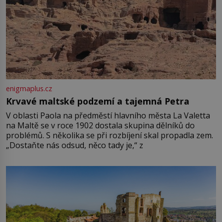
enigmaplus.cz
Krvavé maltské podzemí a tajemná Petra
V oblasti Paola na předměstí hlavního města La Valetta
na Maltě se v roce 1902 dostala skupina dělníků do
problémů. S několika se při rozbíjení skal propadla zem.
„Dostaňte nás odsud, něco tady je,“ z