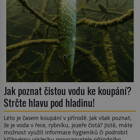
hřbitov, který si vysloužil název „Veselý“, najdeme
v rumunské vesnici Sapanta, nedaleko hranic […]
Jak poznat čistou vodu ke koupání?
Strčte hlavu pod hladinu!
Léto je časem koupání v přírodě. Jak však poznat,
že je voda v řece, rybníku, jezeře čistá? Jistě, máte
možnost využít informace hygieniků či podrobit
křížovému výslechu provozovatele přírodního