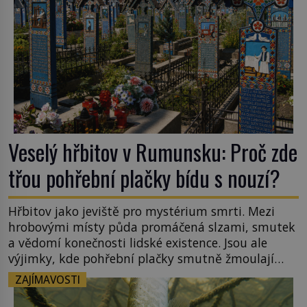
Veselý hřbitov v Rumunsku: Proč zde
třou pohřební plačky bídu s nouzí?
Hřbitov jako jeviště pro mystérium smrti. Mezi
hrobovými místy půda promáčená slzami, smutek
a vědomí konečnosti lidské existence. Jsou ale
výjimky, kde pohřební plačky smutně žmoulají
kapesníky nikoli při smutečním obřadu, ale při
ZAJÍMAVOSTI
pohledu na výši vyměřené podpory
v nezaměstnanosti. Kam vás pozveme? Unikátní