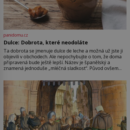
panidomu.cz
Dulce: Dobrota, které neodoláte
Ta dobrota se jmenuje dulce de leche a možná už jste ji
objevili v obchodech. Ale nepochybujte o tom, že doma
připravená bude ještě lepší. Název je španělský a
znamená jednoduše „mléčná sladkost“. Původ ovšem
není úplně jednoznačný, o autorství této receptury se
pře hned několik latinskoamerických zemí a k tomu
Francie, kde se traduje,