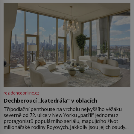
rezidenceonline.cz
Dechberoucí „katedrála“ v oblacích
Třípodlažní penthouse na vrcholu nejvyššího věžáku
severně od 72. ulice v New Yorku „patřil“ jednomu z
protagonistů populárního seriálu, mapujícího život
milionářské rodiny Royových. Jakkoliv jsou jejich osudy
fiktivní, nemovitosti, v nichž „žijí“, jsou velmi reálné.