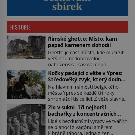
HISTORIE
Římské ghetto: Místo, kam
papež kamenem dohodil
Ghetto je část města, kde musí žít,
většinou nedobrovolně,
náboženská, rasová nebo
národnostní menšina obyvatel.
Kočky padající z věže v Ypres:
Bohaté historické zkušenosti mají s
Středověký zvyk, který dodnes
takovým životem Židé. Už od
budí rozpaky
Na hlavním náměstí belgického
středověku jsou totiž v každou
města Ypres se každé tři roky
chvíli nuceni v nějakém žít. Mezi ty
shromáždí tisíce lidí. Z věže slavné
nejslavnější patří i římské ghetto
tržnice létají do davu kočky, diváci
založené v roce 1555. Pokud jde o
Zlo v sukni. Tři nejhorší
jásají a snaží se je chytit. Naštěstí
vztah k Židům, nemá se Řím čím
bachařky z koncentračních
už nejde o živá zvířata, ale jenom o
chlubit. […]
táborů
Lidé s bezduchými výrazy ve tvářích
plyšové suvenýry. Kdysi to ale bylo
se plahočí z vagónů směrem
jinak. Tato veselá podívaná
k bráně tábora. Jedna z žen