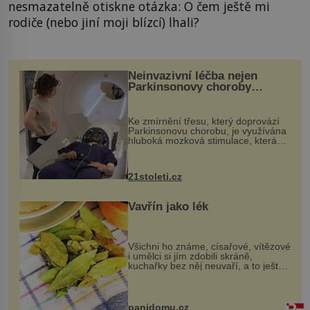
nesmazatelně otiskne otázka: O čem ještě mi
rodiče (nebo jiní moji blízcí) lhali?
Neinvazivní léčba nejen
Parkinsonovy choroby
pomocí ultrazvukové
„helmy“
Ke zmírnění třesu, který doprovází
Parkinsonovu chorobu, je využívána
hluboká mozková stimulace, která
však vyžaduje vysoce invazivní
zákrok. Ultrazvuk zase není vhodný
k dostatečně přesnému zacílení ...
21stoleti.cz
Vavřín jako lék
Všichni ho známe, císařové, vítězové
i umělci si jím zdobili skráně,
kuchařky bez něj neuvaří, a to ještě
nevíte, že bobkový list může výrazně
zmírnit některé naše neduhy.
Obsahuje v malém množství ně...
panidomu.cz