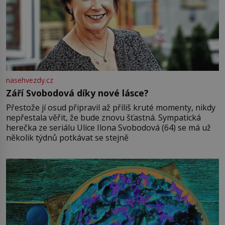
nasehvezdy.cz
Září Svobodová díky nové lásce?
Přestože jí osud připravil až příliš kruté momenty, nikdy
nepřestala věřit, že bude znovu šťastná. Sympatická
herečka ze seriálu Ulice Ilona Svobodová (64) se má už
několik týdnů potkávat se stejně