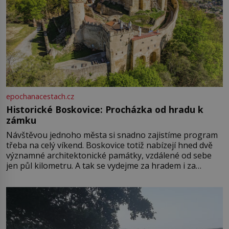
epochanacestach.cz
Historické Boskovice: Procházka od hradu k
zámku
Návštěvou jednoho města si snadno zajistíme program
třeba na celý víkend. Boskovice totiž nabízejí hned dvě
významné architektonické památky, vzdálené od sebe
jen půl kilometru. A tak se vydejme za hradem i za
zámkem do krásné jihomoravské krajiny. Trhová osada
Boskovice na okraji Drahanské vrchoviny vznikla někdy
ve13. století, a už v roce 1313 kronikáři zaznamenali