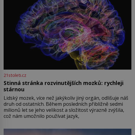
21stoleti.cz
Stinná stránka rozvinutějších mozků: rychleji
stárnou
Lidský mozek, více než jakýkoliv jiný orgán, odlišuje náš
druh od ostatních. Během posledních přibližně sedmi
milionů let se jeho velikost a složitost výrazně zvýšila,
což nám umožnilo používat jazyk,