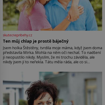
skutecnepribehy.cz
Ten můj chlap je prostě báječný
Jsem holka Štěstěny, tvrdila moje máma, když jsem doma
představila Mirka. Mohla na něm oči nechat. To nadšení
ji neopustilo nikdy. Myslím, že mi trochu záviděla, ale
nikdy jsem jí to neřekla. Tátu měla ráda, ale co si
pamatuji, tak jsme s Mirkem byli zamilovaní mnohem víc.
Jsme spolu moc rádi Tehdy byla jiná doba, když