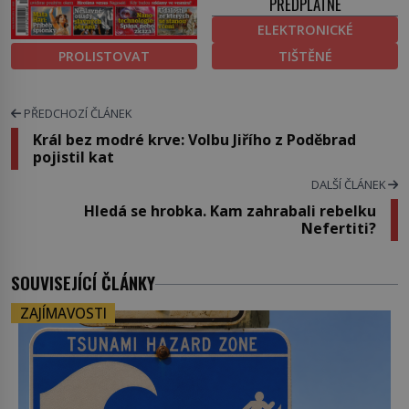
PŘEDPLATNÉ
ELEKTRONICKÉ
PROLISTOVAT
TIŠTĚNÉ
PŘEDCHOZÍ ČLÁNEK
Král bez modré krve: Volbu Jiřího z Poděbrad
pojistil kat
DALŠÍ ČLÁNEK
Hledá se hrobka. Kam zahrabali rebelku
Nefertiti?
SOUVISEJÍCÍ ČLÁNKY
ZAJÍMAVOSTI