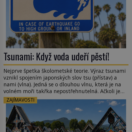
Tsunami: Když voda udeří pěstí!
Nejprve špetka školometské teorie. Výraz tsunami
vznikl spojením japonských slov tsu (přístav) a
nami (vlna). Jedná se o dlouhou vlnu, která je na
volném moři takřka nepostřehnutelná. Ačkoli je
vlnová délka tsunami i 300 kilometrů, výška vlny
ZAJÍMAVOSTI
na volném moři je maximálně 1,5 metru. Máme se
podobné obří vlny obávat i v Evropě? Vznik
tsunami si […]