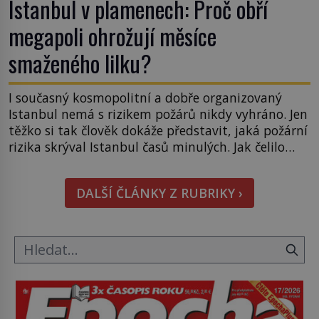
Istanbul v plamenech: Proč obří
megapoli ohrožují měsíce
smaženého lilku?
I současný kosmopolitní a dobře organizovaný
Istanbul nemá s rizikem požárů nikdy vyhráno. Jen
těžko si tak člověk dokáže představit, jaká požární
rizika skrýval Istanbul časů minulých. Jak čelilo
město v minulosti potenciální ohnivé katastrofě a
proč jsou zde stále tolik obávány měsíce
DALŠÍ ČLÁNKY Z RUBRIKY ›
smaženého lilku? První hasičský sbor se
v Istanbulu objevuje v roce 1714 a […]