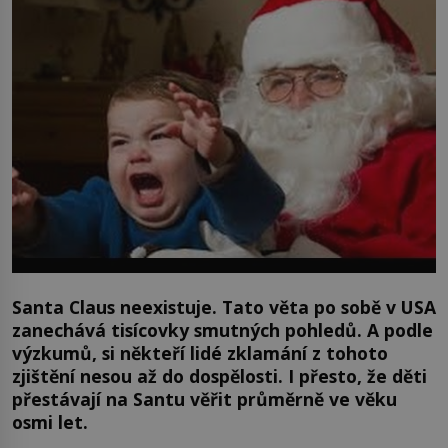
Santa Claus neexistuje. Tato věta po sobě v USA
zanechává tisícovky smutných pohledů. A podle
výzkumů, si někteří lidé zklamání z tohoto
zjištění nesou až do dospělosti. I přesto, že děti
přestávají na Santu věřit průměrně ve věku
osmi let.