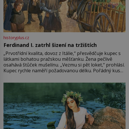
historyplus.cz
Ferdinand I. zatrhl šizení na tržištích
„Prvotřídní kvalita, dovoz z Itálie,“ přesvědčuje kupec s
látkami bohatou pražskou měšťanku. Žena pečlivě
osahává štůček mušelínu. „Vezmu si pět loket,“ prohlásí.
Kupec rychle naměří požadovanou délku. Pořádný kus
mu přitom zůstane za prsty… „Na šaty ho bude málo,
milostpaní. Stačí jenom na sukni,“ zhodnotí švadlena
množství růžového mušelínu. „Ošidili vás, podívejte.“
Vezme do ruky dřevěnou