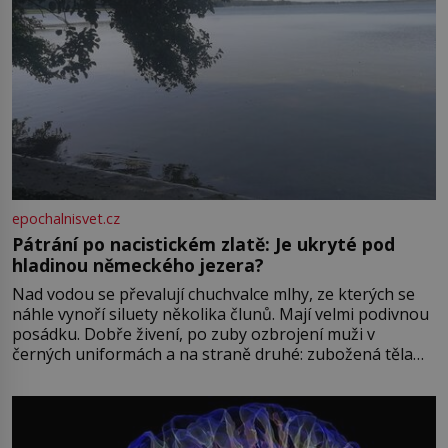
epochalnisvet.cz
Pátrání po nacistickém zlatě: Je ukryté pod
hladinou německého jezera?
Nad vodou se převalují chuchvalce mlhy, ze kterých se
náhle vynoří siluety několika člunů. Mají velmi podivnou
posádku. Dobře živení, po zuby ozbrojení muži v
černých uniformách a na straně druhé: zubožená těla
oblečená v chatrných vězeňských hadrech. Co tato
přízračná scéna znamená? Je jaro roku 1945, druhá
světová válka se chýlí ke konci. Jezero Stolpsee