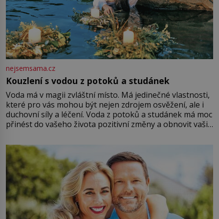
nejsemsama.cz
Kouzlení s vodou z potoků a studánek
Voda má v magii zvláštní místo. Má jedinečné vlastnosti,
které pro vás mohou být nejen zdrojem osvěžení, ale i
duchovní síly a léčení. Voda z potoků a studánek má moc
přinést do vašeho života pozitivní změny a obnovit vaši
energii. Využitím těchto přírodních zdrojů v magii
můžete obohatit své rituály a přinést do svého života
větší harmonii a klid. Je důležité