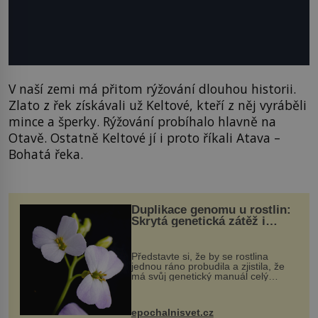
V naší zemi má přitom rýžování dlouhou historii.
Zlato z řek získávali už Keltové, kteří z něj vyráběli
mince a šperky. Rýžování probíhalo hlavně na
Otavě. Ostatně Keltové jí i proto říkali Atava –
Bohatá řeka.
Duplikace genomu u rostlin:
Skrytá genetická zátěž i
evoluční výhoda
Představte si, že by se rostlina
jednou ráno probudila a zjistila, že
má svůj genetický manuál celý
dvakrát. Přesně to se občas v
přírodě stane – a podle nového
výzkumu to může být pro druhy
epochalnisvet.cz
vstupenka...