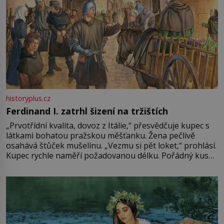
historyplus.cz
Ferdinand I. zatrhl šizení na tržištích
„Prvotřídní kvalita, dovoz z Itálie,“ přesvědčuje kupec s
látkami bohatou pražskou měšťanku. Žena pečlivě
osahává štůček mušelínu. „Vezmu si pět loket,“ prohlásí.
Kupec rychle naměří požadovanou délku. Pořádný kus
mu přitom zůstane za prsty… „Na šaty ho bude málo,
milostpaní. Stačí jenom na sukni,“ zhodnotí švadlena
množství růžového mušelínu. „Ošidili vás, podívejte.“
Vezme do ruky dřevěnou