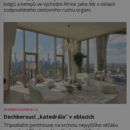
lodgů a kempů ve východní Africe. Jako lídr v oblasti
zodpovědného cestovního ruchu organi
rezidenceonline.cz
Dechberoucí „katedrála“ v oblacích
Třípodlažní penthouse na vrcholu nejvyššího věžáku