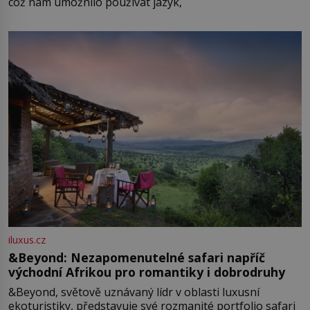
což nám umožnilo používat jazyk,
iluxus.cz
&Beyond: Nezapomenutelné safari napříč
východní Afrikou pro romantiky i dobrodruhy
&Beyond, světově uznávaný lídr v oblasti luxusní
ekoturistiky, představuje své rozmanité portfolio safari