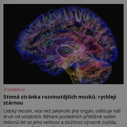
přízračná scéna znamená? Je jaro roku 1945, druhá
světová válka se chýlí ke konci. Jezero Stolpsee
21stoleti.cz
Stinná stránka rozvinutějších mozků: rychleji
stárnou
Lidský mozek, více než jakýkoliv jiný orgán, odlišuje náš
druh od ostatních. Během posledních přibližně sedmi
milionů let se jeho velikost a složitost výrazně zvýšila,