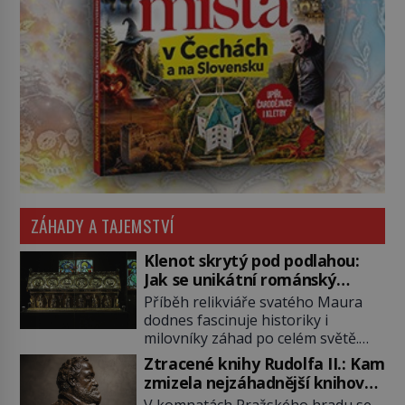
ZÁHADY A TAJEMSTVÍ
Klenot skrytý pod podlahou:
Jak se unikátní románský
poklad dostal do zapadlého
Příběh relikviáře svatého Maura
Bečova?
dodnes fascinuje historiky i
milovníky záhad po celém světě.
Tato románská zlatnická památka
Ztracené knihy Rudolfa II.: Kam
ze 13. století je po českých
zmizela nejzáhadnější knihovna
korunovačních klenotech druhým
Evropy?
V komnatách Pražského hradu se