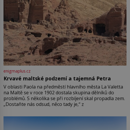
enigmaplus.cz
Krvavé maltské podzemí a tajemná Petra
V oblasti Paola na předměstí hlavního města La Valetta
na Maltě se v roce 1902 dostala skupina dělníků do
problémů. S několika se při rozbíjení skal propadla zem.
„Dostaňte nás odsud, něco tady je,“ z