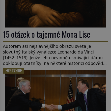
15 otázek o tajemné Mona Lise
Autorem asi nejslavnějšího obrazu světa je
slovutný italský vynálezce Leonardo da Vinci
(1452–1519). Jenže jeho nevinně usmívající dámu
obklopují otazníky, na některé historici odpověď
objeví, jiné zůstanou nezodpovězené. Kam si ji
HISTORIE
pověsil Napoleon? Samotný císař Napoleon
Bonaparte (1769–1821) má pro malbu slabost, a
tak si ji ještě jako první konzul přemístí do své
ložnice v Tuilerisjkém […]