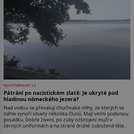
ve13. století, a už v roce 1313 kronikáři zaznamenali
epochalnisvet.cz
Pátrání po nacistickém zlatě: Je ukryté pod
hladinou německého jezera?
Nad vodou se převalují chuchvalce mlhy, ze kterých se
náhle vynoří siluety několika člunů. Mají velmi podivnou
posádku. Dobře živení, po zuby ozbrojení muži v
černých uniformách a na straně druhé: zubožená těla
oblečená v chatrných vězeňských hadrech. Co tato