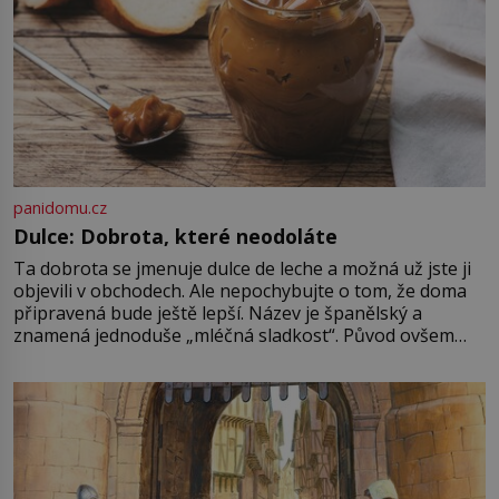
panidomu.cz
Dulce: Dobrota, které neodoláte
Ta dobrota se jmenuje dulce de leche a možná už jste ji
objevili v obchodech. Ale nepochybujte o tom, že doma
připravená bude ještě lepší. Název je španělský a
znamená jednoduše „mléčná sladkost“. Původ ovšem
není úplně jednoznačný, o autorství této receptury se
pře hned několik latinskoamerických zemí a k tomu
Francie, kde se traduje,