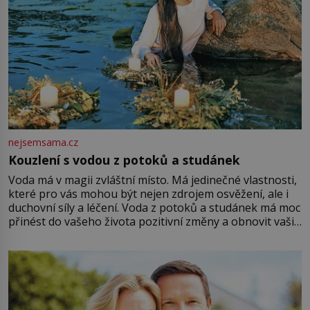
nejsemsama.cz
Kouzlení s vodou z potoků a studánek
Voda má v magii zvláštní místo. Má jedinečné vlastnosti,
které pro vás mohou být nejen zdrojem osvěžení, ale i
duchovní síly a léčení. Voda z potoků a studánek má moc
přinést do vašeho života pozitivní změny a obnovit vaši
energii. Využitím těchto přírodních zdrojů v magii
můžete obohatit své rituály a přinést do svého života
větší harmonii a klid. Je důležité