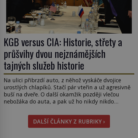
KGB versus CIA: Historie, střety a
průšvihy dvou nejznámějších
tajných služeb historie
Na ulici přibrzdí auto, z něhož vyskáče dvojice
urostlých chlapíků. Stačí pár vteřin a už agresivně
buší na dveře. O další okamžik později vlečou
nebožáka do auta, a pak už ho nikdy nikdo
nespatří. Dostal se totiž do rukou všemocné KGB.
Jako sourozenci, kteří si nemohou přijít na jméno.
DALŠÍ ČLÁNKY Z RUBRIKY ›
Neustále se předhání v plánování sabotáží, […]