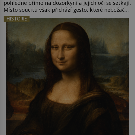
pohlédne přímo na dozorkyni a jejich oči se setkají.
Místo soucitu však přichází gesto, které nebožačku
posílá rovnou do plynové komory. Jména jako
HISTORIE
Rudolf Höss (1901–1947), Josef Mengele (1911–
1979) či Heinrich Himmler (1900–1945) zná každý,
o koho se historie jen otřela. Jenže […]