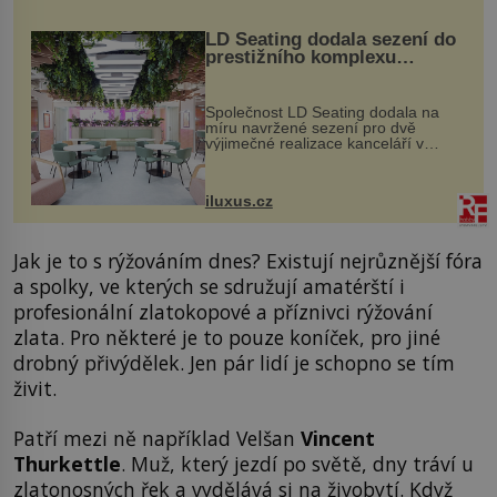
LD Seating dodala sezení do
prestižního komplexu
MediaCityUK v Salfordu
Společnost LD Seating dodala na
míru navržené sezení pro dvě
výjimečné realizace kanceláří v
areálu MediaCityUK v anglickém
Salfordu – konkrétně do budov Blue
Tower a Orange Tower. Komplex
iluxus.cz
budov Media...
Jak je to s rýžováním dnes? Existují nejrůznější fóra
a spolky, ve kterých se sdružují amatérští i
profesionální zlatokopové a příznivci rýžování
zlata. Pro některé je to pouze koníček, pro jiné
drobný přivýdělek. Jen pár lidí je schopno se tím
živit.
Patří mezi ně například Velšan
Vincent
Thurkettle
. Muž, který jezdí po světě, dny tráví u
zlatonosných řek a vydělává si na živobytí. Když