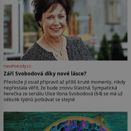
nasehvezdy.cz
Září Svobodová díky nové lásce?
Přestože jí osud připravil až příliš kruté momenty, nikdy
nepřestala věřit, že bude znovu šťastná. Sympatická
herečka ze seriálu Ulice Ilona Svobodová (64) se má už
několik týdnů potkávat se stejně