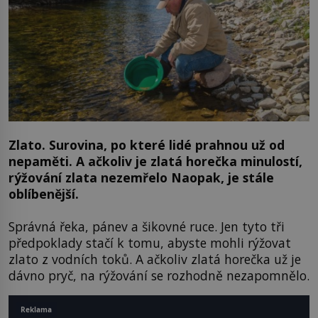
Zlato. Surovina, po které lidé prahnou už od
nepaměti. A ačkoliv je zlatá horečka minulostí,
rýžování zlata nezemřelo Naopak, je stále
oblíbenější.
Správná řeka, pánev a šikovné ruce. Jen tyto tři
předpoklady stačí k tomu, abyste mohli rýžovat
zlato z vodních toků. A ačkoliv zlatá horečka už je
dávno pryč, na rýžování se rozhodně nezapomnělo.
Reklama