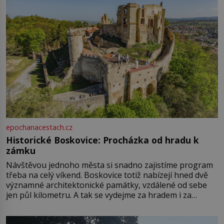
epochanacestach.cz
Historické Boskovice: Procházka od hradu k
zámku
Návštěvou jednoho města si snadno zajistíme program
třeba na celý víkend. Boskovice totiž nabízejí hned dvě
významné architektonické památky, vzdálené od sebe
jen půl kilometru. A tak se vydejme za hradem i za
zámkem do krásné jihomoravské krajiny. Trhová osada
Boskovice na okraji Drahanské vrchoviny vznikla někdy