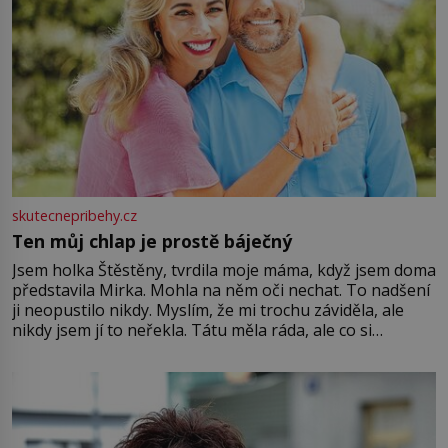
skutecnepribehy.cz
Ten můj chlap je prostě báječný
Jsem holka Štěstěny, tvrdila moje máma, když jsem doma
představila Mirka. Mohla na něm oči nechat. To nadšení
ji neopustilo nikdy. Myslím, že mi trochu záviděla, ale
nikdy jsem jí to neřekla. Tátu měla ráda, ale co si
pamatuji, tak jsme s Mirkem byli zamilovaní mnohem víc.
Jsme spolu moc rádi Tehdy byla jiná doba, když