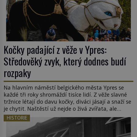
Kočky padající z věže v Ypres:
Středověký zvyk, který dodnes budí
rozpaky
Na hlavním náměstí belgického města Ypres se
každé tři roky shromáždí tisíce lidí. Z věže slavné
tržnice létají do davu kočky, diváci jásají a snaží se
je chytit. Naštěstí už nejde o živá zvířata, ale
jenom o plyšové suvenýry. Kdysi to ale bylo jinak.
HISTORIE
Tato veselá podívaná připomíná jeden z
nejpodivnějších a zároveň nejkrutějších zvyků […]