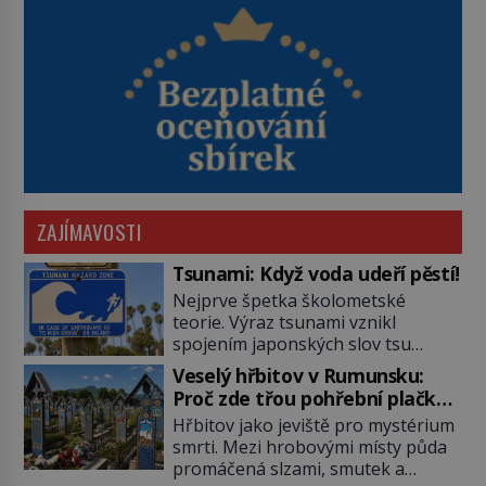
ZAJÍMAVOSTI
Tsunami: Když voda udeří pěstí!
Nejprve špetka školometské
teorie. Výraz tsunami vznikl
spojením japonských slov tsu
(přístav) a nami (vlna). Jedná se o
Veselý hřbitov v Rumunsku:
dlouhou vlnu, která je na volném
Proč zde třou pohřební plačky
moři takřka nepostřehnutelná.
bídu s nouzí?
Hřbitov jako jeviště pro mystérium
Ačkoli je vlnová délka tsunami i 300
smrti. Mezi hrobovými místy půda
kilometrů, výška vlny na volném
promáčená slzami, smutek a
moři je maximálně 1,5 metru.