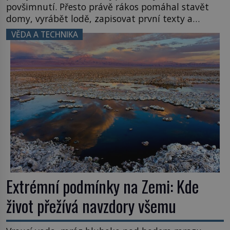
povšimnutí. Přesto právě rákos pomáhal stavět
domy, vyrábět lodě, zapisovat první texty a
inspiroval řadu pověstí. Tato skromná, ale
VĚDA A TECHNIKA
užitečná rostlina provází člověka už tisíce let.
Většina lidí vnímá rákos jen jako obyčejnou kulisu
letního koupání. Stačí se však podívat […]
Extrémní podmínky na Zemi: Kde
život přežívá navzdory všemu