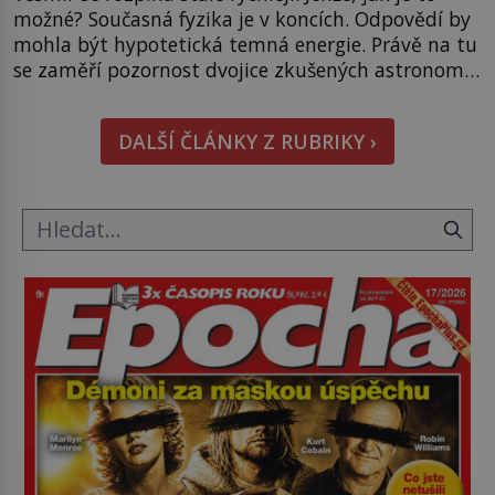
možné? Současná fyzika je v koncích. Odpovědí by
mohla být hypotetická temná energie. Právě na tu
se zaměří pozornost dvojice zkušených astronomů.
Namísto ní ale objeví něco mnohem
hmatatelnějšího. Naprosto rekordní kometu!
DALŠÍ ČLÁNKY Z RUBRIKY ›
Astronomové Pedro Bernardinelli a Gary Bernstein
mravenčí prací zkoumají archivní snímky v rámci
Průzkumu temné energie […]