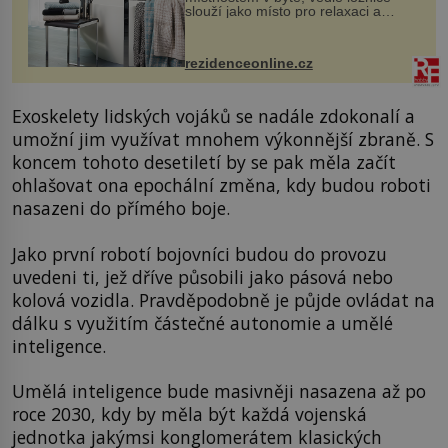
slouží jako místo pro relaxaci a
odpočinek. Koupelnový textil –
ručníky, osušky a koberečky –
mohou jako mávnutím kouzelného
rezidenceonline.cz
proutku...
Exoskelety lidských vojáků se nadále zdokonalí a
umožní jim využívat mnohem výkonnější zbraně. S
koncem tohoto desetiletí by se pak měla začít
ohlašovat ona epochální změna, kdy budou roboti
nasazeni do přímého boje.
Jako první robotí bojovníci budou do provozu
uvedeni ti, jež dříve působili jako pásová nebo
kolová vozidla. Pravděpodobně je půjde ovládat na
dálku s využitím částečné autonomie a umělé
inteligence.
Umělá inteligence bude masivněji nasazena až po
roce 2030, kdy by měla být každá vojenská
jednotka jakýmsi konglomerátem klasických