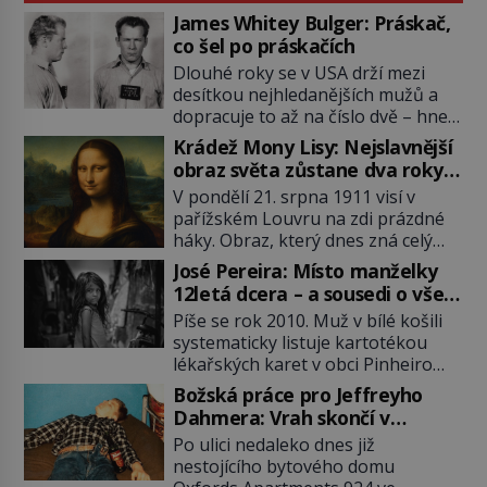
James Whitey Bulger: Práskač,
co šel po práskačích
Dlouhé roky se v USA drží mezi
desítkou nejhledanějších mužů a
dopracuje to až na číslo dvě – hned
po Usámovi bin Ládinovi (1957–
Krádež Mony Lisy: Nejslavnější
2011). To je James „Whitey“ Bulger
obraz světa zůstane dva roky
(1929–2018) viněný ze spoluúčasti
nezvěstný
V pondělí 21. srpna 1911 visí v
na 19 vraždách, vydírání a lichvy. A
pařížském Louvru na zdi prázdné
samozřejmě, krom toho je ještě
háky. Obraz, který dnes zná celý
drogový dealer, který neváhá
svět, je pryč. Zpočátku si nikdo
odstranit z cesty všechny práskače,
José Pereira: Místo manželky
nemyslí, že jde o krádež.
zatímco […]
12letá dcera – a sousedi o všem
Zaměstnanci jsou přesvědčeni, že
vědí!
Píše se rok 2010. Muž v bílé košili
Mona Lisa je jen v restaurátorské
systematicky listuje kartotékou
dílně nebo u fotografa. Když se
lékařských karet v obci Pinheiro
ukáže pravda, propukne jeden z
ležící asi 20 kilometrů od farmy s
největších honů na zloděje v […]
Božská práce pro Jeffreyho
podivínským majitelem. Něco tu
Dahmera: Vrah skončí v
nesedí. Ledaže… Ledaže by ta
tratolišti krve ve vězeňských
Po ulici nedaleko dnes již
mladá dívka z farmy byla ne
umývárnách
nestojícího bytového domu
manželkou, ale dcerou – a všechny