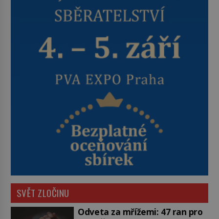
SVĚT ZLOČINU
Odveta za mřížemi: 47 ran pro