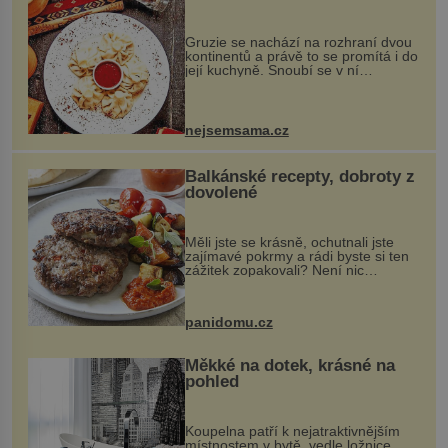
Gruzie se nachází na rozhraní dvou
kontinentů a právě to se promítá i do
její kuchyně. Snoubí se v ní
evropské a asijské chutě a díky tomu
vznikají rozmanité a chuťově bohaté
pokrmy, které rozhodně st...
nejsemsama.cz
Balkánské recepty, dobroty z
dovolené
Měli jste se krásně, ochutnali jste
zajímavé pokrmy a rádi byste si ten
zážitek zopakovali? Není nic
snazšího. Pljeskavica (10 porcí)
Možná jste ji ochutnali na dovolené v
bývalé Jugoslávii, lze ji vi...
panidomu.cz
Měkké na dotek, krásné na
pohled
Koupelna patří k nejatraktivnějším
místnostem v bytě, vedle ložnice