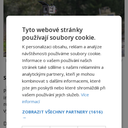
Tyto webové stránky
používají soubory cookie.
K personalizaci obsahu, reklam a analýze
návštěvnosti používáme soubory cookie.
Informace o vašem používání našich
PackBot v plné polní. Robotí pomocníky vyrábí firma Endeavor
Robotics.
stránek také sdílíme s našimi reklamními a
analytickými partnery, kteří je mohou
Senzory vesty informují o zdraví
kombinovat s dalšími informacemi, které
jste jim poskytli nebo které shromáždili při
Pozadu nezůstává ani Velká Británie, ta chce ale
vašem používání jejich služeb.
Více
investice směřovat primárně do lidských vojáků,
informací
respektive do jejich nejmodernějšího vybavení a
výstroje.
ZOBRAZIT VŠECHNY PARTNERY
(1616)
→
Do běžné výbavy vojáka se má dostat speciální