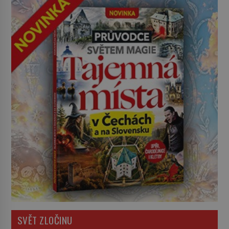
SVĚT ZLOČINU