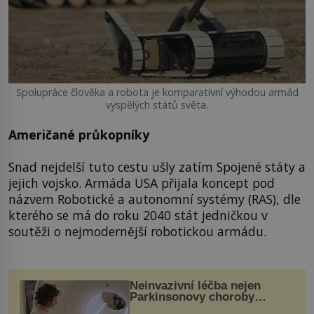
Spolupráce člověka a robota je komparativní výhodou armád
vyspělých států světa.
Američané průkopníky
Snad nejdelší tuto cestu ušly zatím Spojené státy a
jejich vojsko. Armáda USA přijala koncept pod
názvem Robotické a autonomní systémy (RAS), dle
kterého se má do roku 2040 stát jedničkou v
soutěži o nejmodernější robotickou armádu.
Neinvazivní léčba nejen
Parkinsonovy choroby
pomocí ultrazvukové