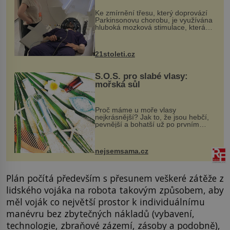
„helmy“
Ke zmírnění třesu, který doprovází
Parkinsonovu chorobu, je využívána
hluboká mozková stimulace, která
však vyžaduje vysoce invazivní
zákrok. Ultrazvuk zase není vhodný
k dostatečně přesnému zacílení ...
21stoleti.cz
S.O.S. pro slabé vlasy:
mořská sůl
Proč máme u moře vlasy
nejkrásnější? Jak to, že jsou hebčí,
pevnější a bohatší už po prvním
vykoupání? Protože sůl obsažená v
mořské vodě má blahodárný vliv.
Nejen na tělo a pokožku, ale i na
nejsemsama.cz
vlasy. ...
Plán počítá především s přesunem veškeré zátěže z
lidského vojáka na robota takovým způsobem, aby
měl voják co největší prostor k individuálnímu
manévru bez zbytečných nákladů (vybavení,
technologie, zbraňové zázemí, zásoby a podobně),