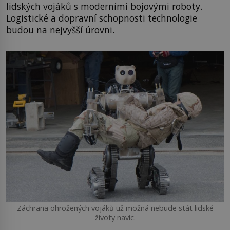
lidských vojáků s moderními bojovými roboty.
Logistické a dopravní schopnosti technologie
budou na nejvyšší úrovni.
Záchrana ohrožených vojáků už možná nebude stát lidské
životy navíc.