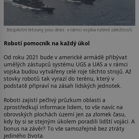
Bezpilotní letouny jsou dnes v rámci vojska rutinní záležitostí.
Robotí pomocník na každý úkol
Od roku 2021 bude v americké armádě přibývat
umělých zástupců systému UGS a UAS a v rámci
vojska budou vytvářeny celé roje těchto strojů. Až
stovky robotů tak vyrazí do terénu, který v
podstatě připraví na zásah lidských jednotek.
Roboti zajistí pečlivý průzkum oblasti a
zprostředkují informace lidem, to vše navíc na
obrovských plochách území jen za zlomek času,
kdy by si se stejným úkolem poradili lidští vojáci. A
bonus na závěr? To vše samozřejmě bez ztráty
jediného života.