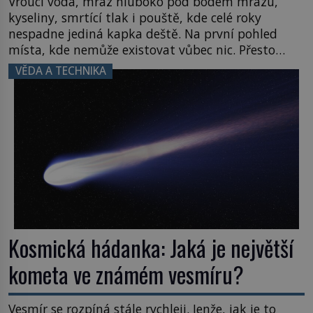
Vroucí voda, mráz hluboko pod bodem mrazu,
kyseliny, smrtící tlak i pouště, kde celé roky
nespadne jediná kapka deště. Na první pohled
místa, kde nemůže existovat vůbec nic. Přesto
právě tady vědci objevují organismy, které
VĚDA A TECHNIKA
posouvají hranice života. Každý nový nález mění
naše představy o tom, co všechno dokáže příroda a
napovídá, kde bychom jednou […]
Kosmická hádanka: Jaká je největší
kometa ve známém vesmíru?
Vesmír se rozpíná stále rychleji. Jenže, jak je to