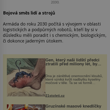
2030.
Bojová směs lidí a strojů
Armáda do roku 2030 počítá s vývojem v oblasti
logistických a podpůrných robotů, kteří by si v
důsledku měli poradit i s chemickým, biologickým,
či dokonce jaderným útokem.
Gen, který naši lidští předci
ztratili před miliony let, by
mohl pomoci s léčbou
„nemoci králů“
Dna je zánětlivé onemocnění kloubů,
které vzniká kvůli nadbytku kyseliny
močové v těle. Ta se ve formě
krystalků ukládá v blízkosti kloubů,
nejčastěji přitom postihuje palce na
nohou, a způsobuje bole...
21stoleti.cz
Gruzínské masové knedlíčky