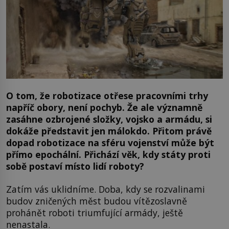
O tom, že robotizace otřese pracovními trhy
napříč obory, není pochyb. Že ale významně
zasáhne ozbrojené složky, vojsko a armádu, si
dokáže představit jen málokdo. Přitom právě
dopad robotizace na sféru vojenství může být
přímo epochální. Přichází věk, kdy státy proti
sobě postaví místo lidí roboty?
Zatím vás uklidníme. Doba, kdy se rozvalinami
budov zničených měst budou vítězoslavně
prohánět roboti triumfující armády, ještě
nenastala.