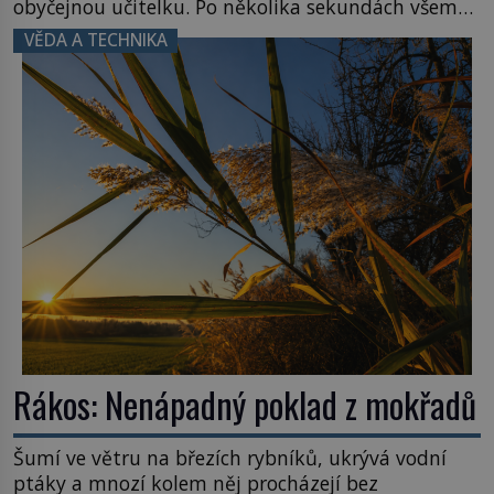
obyčejnou učitelku. Po několika sekundách všem
ztuhnou úsměvy, stroj totiž exploduje. Jejich
VĚDA A TECHNIKA
konstrukce není z levného kraje, daňové
poplatníky stojí miliardy dolarů. Na druhou stranu
zvládnou jen představitelné věci. Na malé kousky
Název: Columbia První […]
Rákos: Nenápadný poklad z mokřadů
Šumí ve větru na březích rybníků, ukrývá vodní
ptáky a mnozí kolem něj procházejí bez