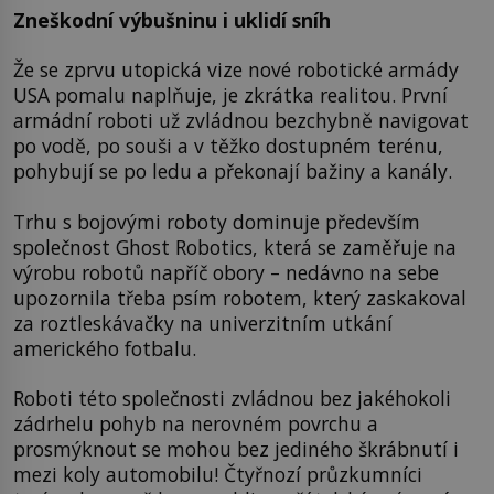
Zneškodní výbušninu i uklidí sníh
Že se zprvu utopická vize nové robotické armády
USA pomalu naplňuje, je zkrátka realitou. První
armádní roboti už zvládnou bezchybně navigovat
po vodě, po souši a v těžko dostupném terénu,
pohybují se po ledu a překonají bažiny a kanály.
Trhu s bojovými roboty dominuje především
společnost Ghost Robotics, která se zaměřuje na
výrobu robotů napříč obory – nedávno na sebe
upozornila třeba psím robotem, který zaskakoval
za roztleskávačky na univerzitním utkání
amerického fotbalu.
Roboti této společnosti zvládnou bez jakéhokoli
zádrhelu pohyb na nerovném povrchu a
prosmýknout se mohou bez jediného škrábnutí i
mezi koly automobilu! Čtyřnozí průzkumníci