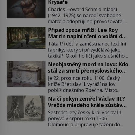
Krysaře
Charles Howard Schmid mladší
(1942–1975) se narodí svobodné
matce a adoptují ho provozovatelé
pečovatelského domu Charles a
Případ zpoza mříží: Lee Roy
Katharine Schmidovi. Synek jim
Martin naplní rčení o volání do
mnoho radosti nepřinese. Mezi
lesa
Táta tří dětí a zaměstnanec textilní
přáteli v arizonském Tusconu se
fabriky, který si přivydělává jako
mu přezdívá Krysař. Je to pohledný
taxikář. Okolí ho líčí jako slušného
a charismatický mladík, kterému to
člověka. To je Lee Roy Martin
ve škole dvakrát nejde. Exceluje ale
Neobjasněný mord na lovu: Kdo
(1937–1972), jinak též Škrtič z
v tělocviku. Škola si díky němu
stál za smrtí přemyslovského
Gaffney, městečka v Jižní Karolíně.
může vystavit […]
knížete Břetislava II.?
Je 22. prosince roku 1100. Český
Mezi lety 1967 až 1968 zavraždí dvě
kníže Břetislav II. vyráží na lov
ženy a dvě dívky. Dne 20. května
poblíž dnešního Zbečna. Místo
1967 znásilní a zavraždí 32letou
návratu na Pražský hrad však
Annie Lucille Dedmondovou. […]
Na čí pokyn zemřel Václav III.?
přichází smrt. Muž na něj zaútočí
Vražda mladého krále zůstává
kopím a panovník svým zraněním
po 720 letech nevyřešenou
Šestnáctiletý český král Václav III.
podlehne. Kdo atentát zosnoval a
záhadou
pobývá v srpnu roku 1306
proč? Odpověď neznají ani historici
Olomouci a připravuje tažení do
po více než devíti stech letech.
Polska. Místo vojenského triumfu
Zimní les je tichý a pokrytý sněhem.