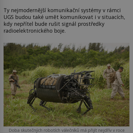
Ty nejmodernější komunikační systémy v rámci
UGS budou také umět komunikovat i v situacích,
kdy nepřítel bude rušit signál prostředky
radioelektronického boje.
Doba skutečných robotích válečníků má přijít nejdřív v roce