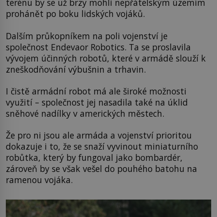
terénu by se už brzy mohli nepřátelským územím
prohánět po boku lidských vojáků.
Dalším průkopníkem na poli vojenství je
společnost Endevaor Robotics. Ta se proslavila
vývojem účinných robotů, které v armádě slouží k
zneškodňování výbušnin a trhavin.
I čistě armádní robot má ale široké možnosti
využití – společnost jej nasadila také na úklid
sněhové nadílky v amerických městech.
Že pro ni jsou ale armáda a vojenství prioritou
dokazuje i to, že se snaží vyvinout miniaturního
robůtka, který by fungoval jako bombardér,
zároveň by se však vešel do pouhého batohu na
ramenou vojáka.