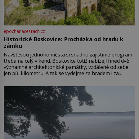
epochanacestach.cz
Historické Boskovice: Procházka od hradu k
zámku
Návštěvou jednoho města si snadno zajistíme program
třeba na celý víkend. Boskovice totiž nabízejí hned dvě
významné architektonické památky, vzdálené od sebe
jen půl kilometru. A tak se vydejme za hradem i za
zámkem do krásné jihomoravské krajiny. Trhová osada
Boskovice na okraji Drahanské vrchoviny vznikla někdy
ve13. století, a už v roce 1313 kronikáři zaznamenali