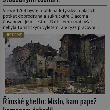
V roce 1764 byste mohli na lotyšských plážích
potkat dobrodruha a sukničkáře Giacoma
Casanovu. Jeho cesta k Baltskému moři však
nebyla turistickým výletem, ale ryze pracovní
cestou se zištnými úmysly. Jaký cíl Casanova
HISTORIE
sledoval, když se například procházel uličkami
lotyšské Rigy? Casanova v Pobaltí kontaktoval
tamní zednářské lóže. Nebyl v této oblasti žádným
nováčkem, protože do zednářské […]
Římské ghetto: Místo, kam papež