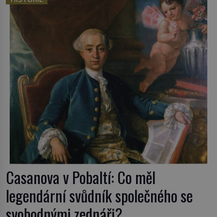
český král. Nebo že by ne? Mongolové od roku 1223
postupují podél Kaspického a Azovského moře, […]
Casanova v Pobaltí: Co měl
legendární svůdník společného se
svobodnými zednáři?