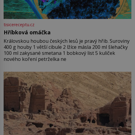
tisicereceptu.cz
Hříbková omáčka
Královskou houbou českých lesů je pravý hřib. Suroviny
400 g houby 1 větší cibule 2 lžíce másla 200 ml šlehačky
100 ml zakysané smetana 1 bobkový list 5 kuliček
nového koření petrželka ne