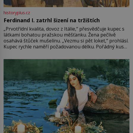
historyplus.cz
Ferdinand I. zatrhl šizení na tržištích
„Prvotřídní kvalita, dovoz z Itálie,“ přesvědčuje kupec s
látkami bohatou pražskou měšťanku. Žena pečlivě
osahává štůček mušelínu. „Vezmu si pět loket,“ prohlásí.
Kupec rychle naměří požadovanou délku. Pořádný kus
mu přitom zůstane za prsty… „Na šaty ho bude málo,
milostpaní. Stačí jenom na sukni,“ zhodnotí švadlena
množství růžového mušelínu. „Ošidili vás, podívejte.“
Vezme do ruky dřevěnou