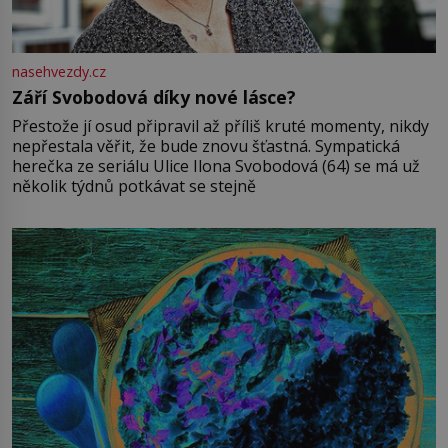
nasehvezdy.cz
Září Svobodová díky nové lásce?
Přestože jí osud připravil až příliš kruté momenty, nikdy
nepřestala věřit, že bude znovu šťastná. Sympatická
herečka ze seriálu Ulice Ilona Svobodová (64) se má už
několik týdnů potkávat se stejně