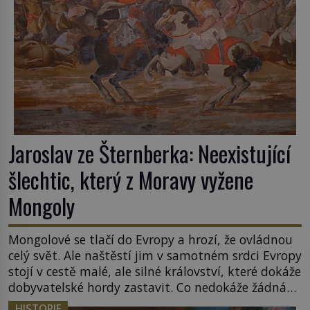
Jaroslav ze Šternberka: Neexistující
šlechtic, který z Moravy vyžene
Mongoly
Mongolové se tlačí do Evropy a hrozí, že ovládnou
celý svět. Ale naštěstí jim v samotném srdci Evropy
stojí v cestě malé, ale silné království, které dokáže
dobyvatelské hordy zastavit. Co nedokáže žádná
z asijských říší, co nedokážou Němci – to dokáže
HISTORIE