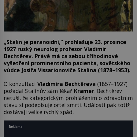
„Stalin je paranoidní,“
prohlašuje 23. prosince
1927 ruský neurolog profesor Vladimír
Bechtěrev. Právě má za sebou tříhodinové
vyšetření prominentního pacienta, sovětského
vůdce Josifa Vissarionoviče Stalina (1878–1953).
O konzultaci
Vladimíra Bechtěreva
(1857–1927)
požádal Stalinův sám lékař
Kramer
. Bechtěrev
netuší, že kategorickým prohlášením o zdravotním
stavu si podepisuje ortel smrti. Události pak totiž
dostávají velice rychlý spád.
Reklama