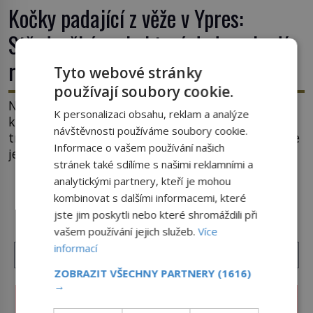
Kočky padající z věže v Ypres:
Středověký zvyk, který dodnes budí
rozpaky
Tyto webové stránky
používají soubory cookie.
Na hlavním náměstí belgického města Ypres se
K personalizaci obsahu, reklam a analýze
každé tři roky shromáždí tisíce lidí. Z věže slavné
návštěvnosti používáme soubory cookie.
tržnice létají do davu kočky, diváci jásají a snaží se
Informace o vašem používání našich
je chytit. Naštěstí už nejde o živá zvířata, ale
stránek také sdílíme s našimi reklamními a
jenom o plyšové suvenýry. Kdysi to ale bylo jinak.
analytickými partnery, kteří je mohou
Tato veselá podívaná připomíná jeden z
DALŠÍ ČLÁNKY Z RUBRIKY ›
kombinovat s dalšími informacemi, které
nejpodivnějších a zároveň nejkrutějších zvyků […]
jste jim poskytli nebo které shromáždili při
vašem používání jejich služeb.
Více
informací
ZOBRAZIT VŠECHNY PARTNERY
(1616)
→