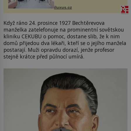
Salfordu – konkrétně do budov Blue
Tower a Orange Tower. Komplex
iluxus.cz
budov Media...
Když ráno 24. prosince 1927 Bechtěrevova
manželka zatelefonuje na prominentní sovětskou
kliniku CEKUBU o pomoc, dostane slib, že k nim
domů přijedou dva lékaři, kteří se o jejího manžela
postarají. Muži opravdu dorazí, jenže profesor
stejně krátce před půlnocí umírá.