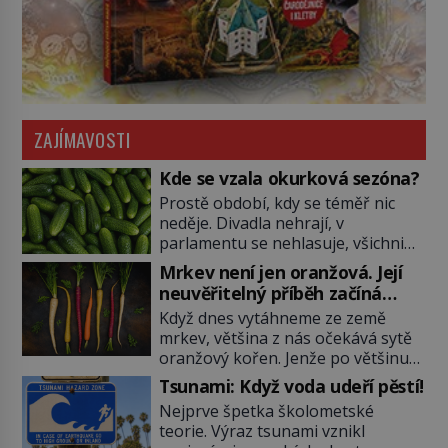
ZAJÍMAVOSTI
Kde se vzala okurková sezóna?
Prostě období, kdy se téměř nic
neděje. Divadla nehrají, v
parlamentu se nehlasuje, všichni
jsou na dovolené a média tak
Mrkev není jen oranžová. Její
nemají o čem mluvit a psát. A
neuvěřitelný příběh začíná
vymýšlejí si proto témata, které
fialovou barvou
Když dnes vytáhneme ze země
nikoho nezajímají. Proč je však ona
mrkev, většina z nás očekává sytě
letní doba spojovaná zrovna s
oranžový kořen. Jenže po většinu
okurkami? Okurkovou sezónu
své historie je mrkev všechno
známe už od poloviny 19. století,
Tsunami: Když voda udeří pěstí!
možné, jen ne oranžová. Je fialová,
ovšem jako Češi […]
Nejprve špetka školometské
žlutá, bílá, někdy dokonce téměř
teorie. Výraz tsunami vznikl
černá. Až díky stovkám let