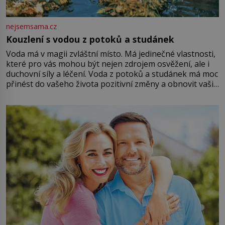
nejsemsama.cz
Kouzlení s vodou z potoků a studánek
Voda má v magii zvláštní místo. Má jedinečné vlastnosti,
které pro vás mohou být nejen zdrojem osvěžení, ale i
duchovní síly a léčení. Voda z potoků a studánek má moc
přinést do vašeho života pozitivní změny a obnovit vaši
energii. Využitím těchto přírodních zdrojů v magii
můžete obohatit své rituály a přinést do svého života
větší harmonii a klid. Je důležité