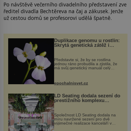
Po návštěvě večerního divadelního představení zve
ředitel divadla Bechtěreva na čaj a zákusek. Jenže
už cestou domů se profesorovi udělá špatně.
Duplikace genomu u rostlin:
Skrytá genetická zátěž i
evoluční výhoda
Představte si, že by se rostlina
jednou ráno probudila a zjistila, že
má svůj genetický manuál celý
dvakrát. Přesně to se občas v
přírodě stane – a podle nového
výzkumu to může být pro druhy
epochalnisvet.cz
vstupenka...
LD Seating dodala sezení do
prestižního komplexu
MediaCityUK v Salfordu
Společnost LD Seating dodala na
míru navržené sezení pro dvě
výjimečné realizace kanceláří v
areálu MediaCityUK v anglickém