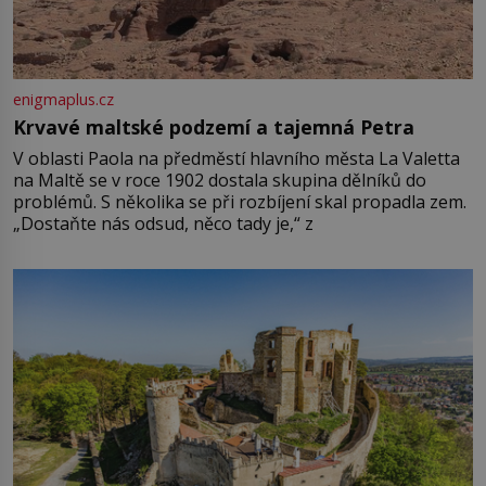
enigmaplus.cz
Krvavé maltské podzemí a tajemná Petra
V oblasti Paola na předměstí hlavního města La Valetta
na Maltě se v roce 1902 dostala skupina dělníků do
problémů. S několika se při rozbíjení skal propadla zem.
„Dostaňte nás odsud, něco tady je,“ z