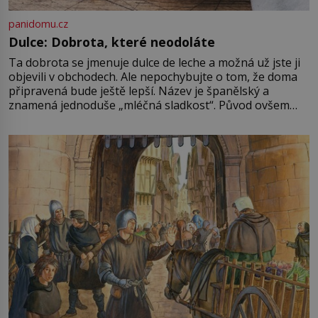
panidomu.cz
Dulce: Dobrota, které neodoláte
Ta dobrota se jmenuje dulce de leche a možná už jste ji
objevili v obchodech. Ale nepochybujte o tom, že doma
připravená bude ještě lepší. Název je španělský a
znamená jednoduše „mléčná sladkost“. Původ ovšem
není úplně jednoznačný, o autorství této receptury se
pře hned několik latinskoamerických zemí a k tomu
Francie, kde se traduje,