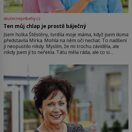
skutecnepribehy.cz
Ten můj chlap je prostě báječný
Jsem holka Štěstěny, tvrdila moje máma, když jsem doma
představila Mirka. Mohla na něm oči nechat. To nadšení
ji neopustilo nikdy. Myslím, že mi trochu záviděla, ale
nikdy jsem jí to neřekla. Tátu měla ráda, ale co si
pamatuji, tak jsme s Mirkem byli zamilovaní mnohem víc.
Jsme spolu moc rádi Tehdy byla jiná doba, když