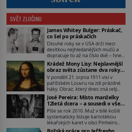
SVĚT ZLOČINU
James Whitey Bulger: Práskač,
co šel po práskačích
Dlouhé roky se v USA drží mezi
desítkou nejhledanějších mužů a
dopracuje to až na číslo dvě – hned
po Usámovi bin Ládinovi (1957–
Krádež Mony Lisy: Nejslavnější
2011). To je James „Whitey“ Bulger
obraz světa zůstane dva roky
(1929–2018) viněný ze spoluúčasti
nezvěstný
V pondělí 21. srpna 1911 visí v
na 19 vraždách, vydírání a lichvy. A
pařížském Louvru na zdi prázdné
samozřejmě, krom toho je ještě
háky. Obraz, který dnes zná celý
drogový dealer, který neváhá
svět, je pryč. Zpočátku si nikdo
odstranit z cesty všechny práskače,
José Pereira: Místo manželky
nemyslí, že jde o krádež.
zatímco […]
12letá dcera – a sousedi o všem
Zaměstnanci jsou přesvědčeni, že
vědí!
Píše se rok 2010. Muž v bílé košili
Mona Lisa je jen v restaurátorské
systematicky listuje kartotékou
dílně nebo u fotografa. Když se
lékařských karet v obci Pinheiro
ukáže pravda, propukne jeden z
ležící asi 20 kilometrů od farmy s
největších honů na zloděje v […]
Božská práce pro Jeffreyho