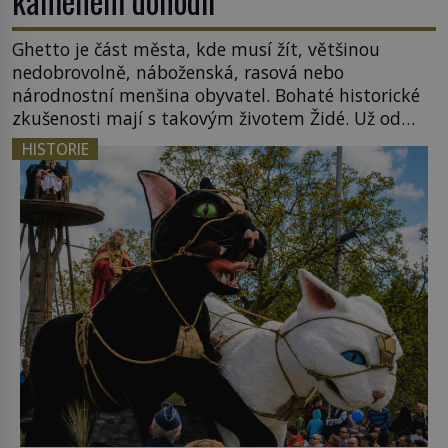
kamenem dohodil
Ghetto je část města, kde musí žít, většinou
nedobrovolně, náboženská, rasová nebo
národnostní menšina obyvatel. Bohaté historické
zkušenosti mají s takovým životem Židé. Už od
středověku jsou totiž v každou chvíli nuceni v
HISTORIE
nějakém žít. Mezi ty nejslavnější patří i římské
ghetto založené v roce 1555. Pokud jde o vztah
k Židům, nemá se Řím čím chlubit. […]