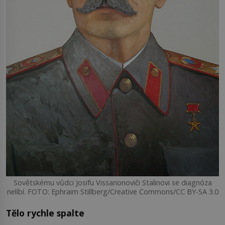
Sovětskému vůdci Josifu Vissarionoviči Stalinovi se diagnóza
nelíbí. FOTO: Ephraim Stillberg/Creative Commons/CC BY-SA 3.0
Tělo rychle spalte