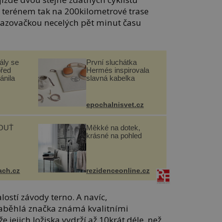
m terénem tak na 200kilometrové trase
ehazovačkou necelých pět minut času
ály se
První sluchátka
před
Hermés inspirovala
ánila
slavná kabelka
epochalnisvet.cz
OUŤ
Měkké na dotek,
krásné na pohled
ach.cz
rezidenceonline.cz
lostí závody terno. A navíc,
zaběhlá značka známá kvalitními
 jejich ložiska vydrží až 10krát déle, než