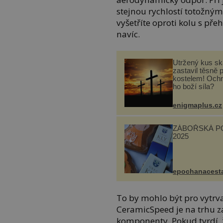
stejnou rychlostí totožný
vyšetříte oproti kolu s př
navíc.
Utržený kus sk
zastavil těsně 
kostelem! Ochr
ho boží síla?
enigmaplus.cz
ZÁBOŘSKÁ P
2025
epochanacest
To by mohlo být pro vytrva
CeramicSpeed je na trhu 
komponenty. Pokud tvrdí, že