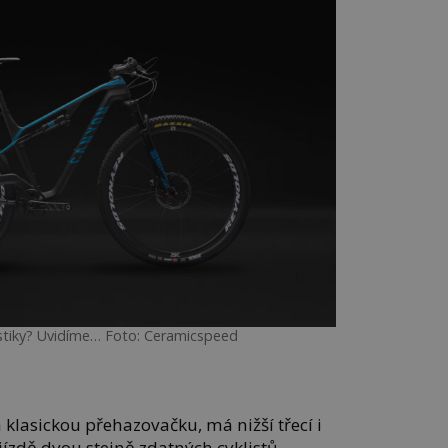
stiky? Uvidíme… Foto: Ceramicspeed
klasickou přehazovačku, má nižší třecí i
ízdě dvou stejně zdatných cyklistů