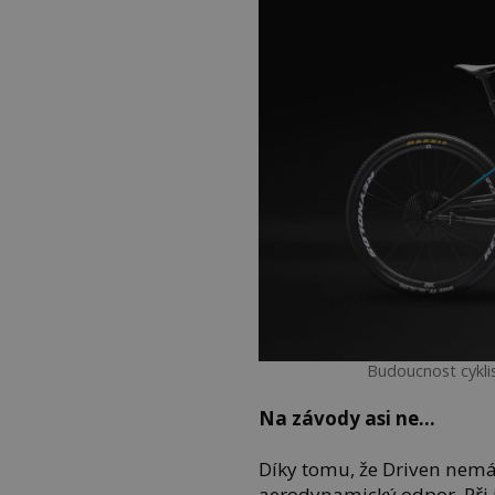
Budoucnost cykli
Na závody asi ne…
Díky tomu, že Driven nemá 
aerodynamický odpor. Při j