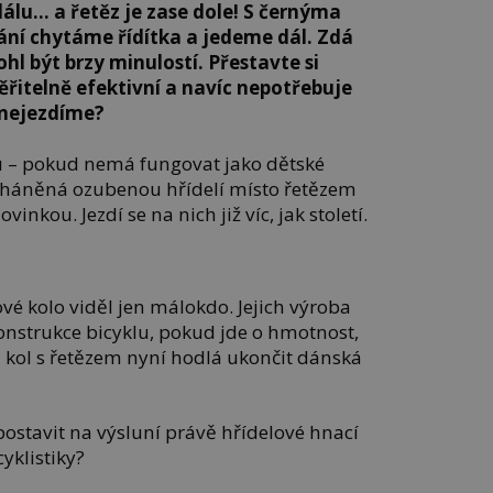
álu… a řetěz je zase dole! S černýma
ní chytáme řídítka a jedeme dál. Zdá
ohl být brzy minulostí. Přestavte si
věřitelně efektivní a navíc nepotřebuje
 nejezdíme?
zu – pokud nemá fungovat jako dětské
poháněná ozubenou hřídelí místo řetězem
nkou. Jezdí se na nich již víc, jak století.
ové kolo viděl jen málokdo. Jejich výroba
nstrukce bicyklu, pokud jde o hmotnost,
i kol s řetězem nyní hodlá ukončit dánská
 postavit na výsluní právě hřídelové hnací
cyklistiky?