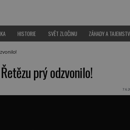
IKA
HISTORIE
SVĚT ZLOČINU
ZÁHADY A TAJEMSTV
zvonilo!
 Řetězu prý odzvonilo!
7.6.