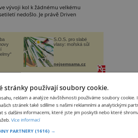
 ve vývoji kol k žádnému velkému
etiletí nedošlo. Je právě Driven
čba
S.O.S. pro slabé
novy
vlasy: mořská sůl
í
helmy“
nejsemsama.cz
cSpeed, Jason Smith, má k ruce zkušený
 stránky používají soubory cookie.
cí vědce z Coloradské univerzity. „Dnešní
í jsou stále závislá na mastných řetězech
bsahu, reklam a analýze návštěvnosti používáme soubory cookie. 
erém kloužou.
šich stránek také sdílíme s našimi reklamními a analytickými partn
s dalšími informacemi, které jste jim poskytli nebo které shromá
ubírá na efektivitě jízdy. Nesnažíme se
lužeb.
Více informací
 s prázdným papírem, úplně od začátku,“
CHNY PARTNERY
(1616) →
m je ozubená hřídel umožňující přenos sil