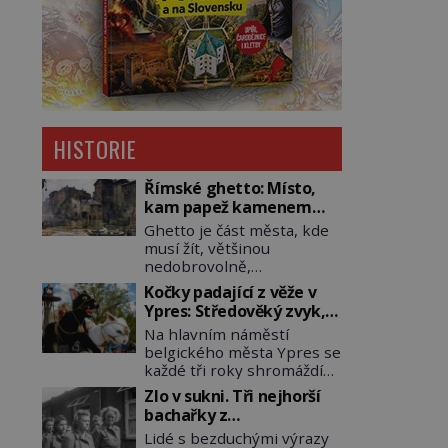
HISTORIE
Římské ghetto: Místo,
kam papež kamenem
dohodil
Ghetto je část města, kde
musí žít, většinou
nedobrovolně,
náboženská, rasová nebo
Kočky padající z věže v
národnostní menšina
Ypres: Středověký zvyk,
obyvatel. Bohaté
který dodnes budí
Na hlavním náměstí
historické zkušenosti mají
rozpaky
belgického města Ypres se
s takovým životem Židé. Už
každé tři roky shromáždí
od středověku jsou totiž v
tisíce lidí. Z věže slavné
každou chvíli nuceni v
Zlo v sukni. Tři nejhorší
tržnice létají do davu
nějakém žít. Mezi ty
bachařky z
kočky, diváci jásají a snaží
nejslavnější patří i římské
koncentračních táborů
Lidé s bezduchými výrazy
se je chytit. Naštěstí už
ghetto založené v roce