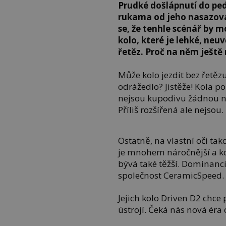
Prudké došlápnutí do ped
rukama od jeho nasazová
se, že tenhle scénář by m
kolo, které je lehké, neu
řetěz. Proč na něm ještě
Může kolo jezdit bez řetě
odrážedlo? Jistěže! Kola 
nejsou kupodivu žádnou novi
Příliš rozšířená ale nejsou.
Ostatně, na vlastní oči tak
je mnohem náročnější a ko
bývá také těžší. Dominanc
společnost CeramicSpeed.
Jejich kolo Driven D2 chce
ústrojí. Čeká nás nová éra 