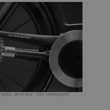
 využití… ale ta cena… Foto: Ceramicspeed