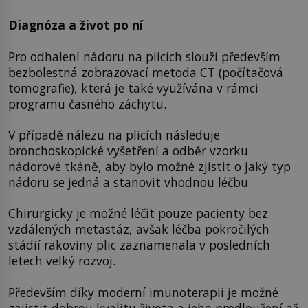
Diagnóza a život po ní
Pro odhalení nádoru na plicích slouží především
bezbolestná zobrazovací metoda CT (počítačová
tomografie), která je také využívána v rámci
programu časného záchytu.
V případě nálezu na plicích následuje
bronchoskopické vyšetření a odběr vzorku
nádorové tkáně, aby bylo možné zjistit o jaký typ
nádoru se jedná a stanovit vhodnou léčbu.
Chirurgicky je možné léčit pouze pacienty bez
vzdálených metastáz, avšak léčba pokročilých
stádií rakoviny plic zaznamenala v posledních
letech velký rozvoj.
Především díky moderní imunoterapii je možné
zajistit dobrou kvalitu života a jeho prodloužení až