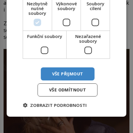
a jak ukázala nedávná studie vědců z Bostonu, tak
Nezbytně
Výkonové
Soubory
nutné
soubory
cílení
i po stránce sexuálního života.
soubory
Zejména u žen totiž rakovina plic způsobuje
sexuální dysfunkci a významně ovlivňuje jejich
sexuální zdraví a chuť na sex.
Funkční soubory
Nezařazené
soubory
VŠE PŘIJMOUT
VŠE ODMÍTNOUT
ZOBRAZIT PODROBNOSTI