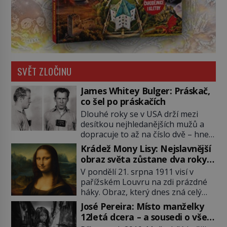
SVĚT ZLOČINU
James Whitey Bulger: Práskač,
co šel po práskačích
Dlouhé roky se v USA drží mezi
desítkou nejhledanějších mužů a
dopracuje to až na číslo dvě – hned
po Usámovi bin Ládinovi (1957–
Krádež Mony Lisy: Nejslavnější
2011). To je James „Whitey“ Bulger
obraz světa zůstane dva roky
(1929–2018) viněný ze spoluúčasti
nezvěstný
V pondělí 21. srpna 1911 visí v
na 19 vraždách, vydírání a lichvy. A
pařížském Louvru na zdi prázdné
samozřejmě, krom toho je ještě
háky. Obraz, který dnes zná celý
drogový dealer, který neváhá
svět, je pryč. Zpočátku si nikdo
odstranit z cesty všechny práskače,
José Pereira: Místo manželky
nemyslí, že jde o krádež.
zatímco […]
12letá dcera – a sousedi o všem
Zaměstnanci jsou přesvědčeni, že