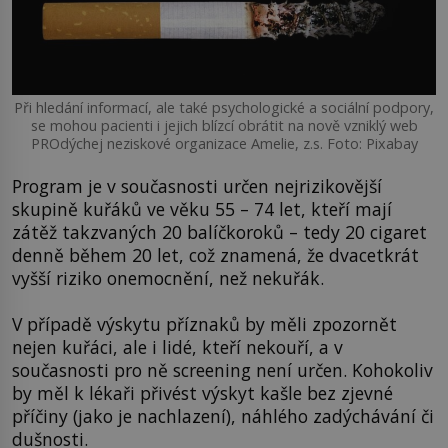
Při hledání informací, ale také psychologické a sociální podpory,
se mohou pacienti i jejich blízcí obrátit na nově vzniklý web
PROdýchej neziskové organizace Amelie, z.s. Foto: Pixabay
Program je v současnosti určen nejrizikovější
skupině kuřáků ve věku 55 – 74 let, kteří mají
zátěž takzvaných 20 balíčkoroků – tedy 20 cigaret
denně během 20 let, což znamená, že dvacetkrát
vyšší riziko onemocnění, než nekuřák.
V případě výskytu příznaků by měli zpozornět
nejen kuřáci, ale i lidé, kteří nekouří, a v
současnosti pro ně screening není určen. Kohokoliv
by měl k lékaři přivést výskyt kašle bez zjevné
příčiny (jako je nachlazení), náhlého zadýchávání či
dušnosti.