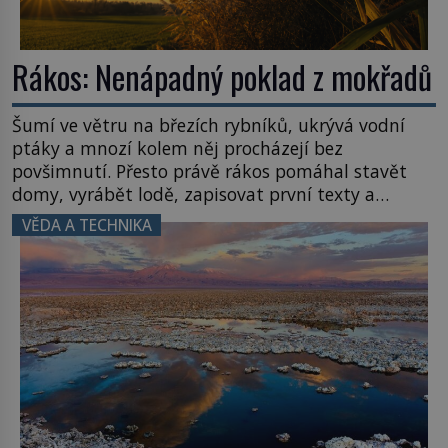
Rákos: Nenápadný poklad z mokřadů
Šumí ve větru na březích rybníků, ukrývá vodní
ptáky a mnozí kolem něj procházejí bez
povšimnutí. Přesto právě rákos pomáhal stavět
domy, vyrábět lodě, zapisovat první texty a
inspiroval řadu pověstí. Tato skromná, ale
VĚDA A TECHNIKA
užitečná rostlina provází člověka už tisíce let.
Většina lidí vnímá rákos jen jako obyčejnou kulisu
letního koupání. Stačí se však podívat […]