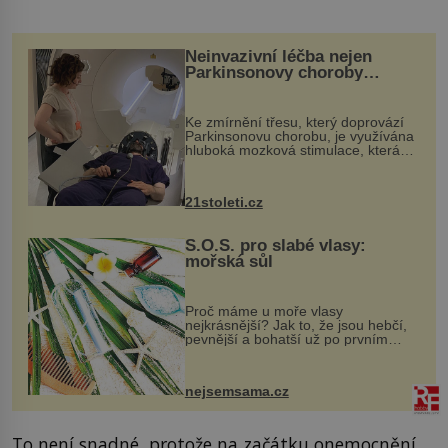
Neinvazivní léčba nejen
Parkinsonovy choroby
pomocí ultrazvukové
„helmy“
Ke zmírnění třesu, který doprovází
Parkinsonovu chorobu, je využívána
hluboká mozková stimulace, která
však vyžaduje vysoce invazivní
zákrok. Ultrazvuk zase není vhodný
k dostatečně přesnému zacílení ...
21stoleti.cz
S.O.S. pro slabé vlasy:
mořská sůl
Proč máme u moře vlasy
nejkrásnější? Jak to, že jsou hebčí,
pevnější a bohatší už po prvním
vykoupání? Protože sůl obsažená v
mořské vodě má blahodárný vliv.
Nejen na tělo a pokožku, ale i na
nejsemsama.cz
vlasy. ...
To není snadné, protože na začátku onemocnění