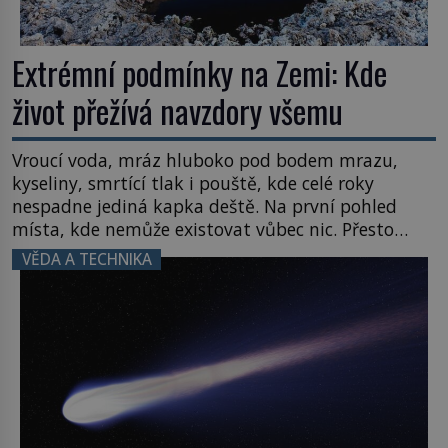
Extrémní podmínky na Zemi: Kde
život přežívá navzdory všemu
Vroucí voda, mráz hluboko pod bodem mrazu,
kyseliny, smrtící tlak i pouště, kde celé roky
nespadne jediná kapka deště. Na první pohled
místa, kde nemůže existovat vůbec nic. Přesto
právě tady vědci objevují organismy, které
VĚDA A TECHNIKA
posouvají hranice života. Každý nový nález mění
naše představy o tom, co všechno dokáže příroda a
napovídá, kde bychom jednou […]