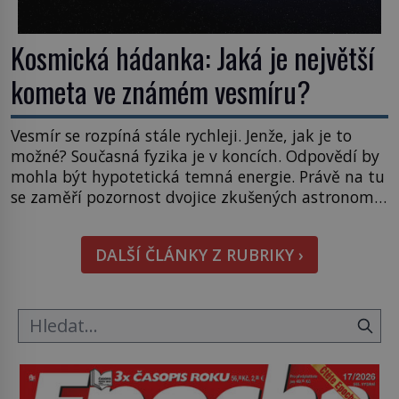
Kosmická hádanka: Jaká je největší
kometa ve známém vesmíru?
Vesmír se rozpíná stále rychleji. Jenže, jak je to
možné? Současná fyzika je v koncích. Odpovědí by
mohla být hypotetická temná energie. Právě na tu
se zaměří pozornost dvojice zkušených astronomů.
Namísto ní ale objeví něco mnohem
hmatatelnějšího. Naprosto rekordní kometu!
DALŠÍ ČLÁNKY Z RUBRIKY ›
Astronomové Pedro Bernardinelli a Gary Bernstein
mravenčí prací zkoumají archivní snímky v rámci
Průzkumu temné energie […]