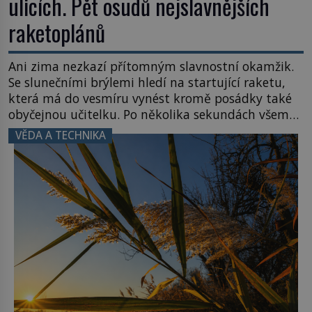
ulicích. Pět osudů nejslavnějších
raketoplánů
Ani zima nezkazí přítomným slavnostní okamžik.
Se slunečními brýlemi hledí na startující raketu,
která má do vesmíru vynést kromě posádky také
obyčejnou učitelku. Po několika sekundách všem
ztuhnou úsměvy, stroj totiž exploduje. Jejich
VĚDA A TECHNIKA
konstrukce není z levného kraje, daňové
poplatníky stojí miliardy dolarů. Na druhou stranu
zvládnou jen představitelné věci. Na malé kousky
Název: Columbia První […]