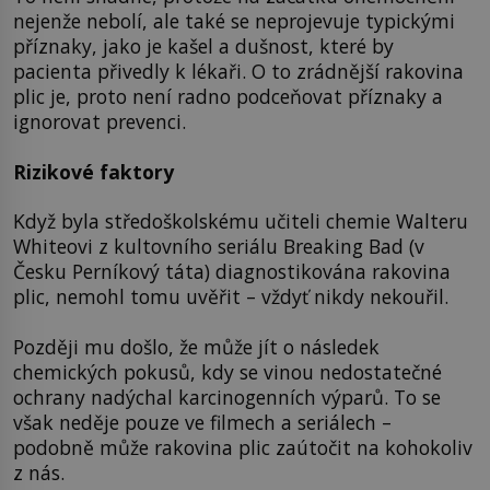
nejenže nebolí, ale také se neprojevuje typickými
příznaky, jako je kašel a dušnost, které by
pacienta přivedly k lékaři. O to zrádnější rakovina
plic je, proto není radno podceňovat příznaky a
ignorovat prevenci.
Rizikové faktory
Když byla středoškolskému učiteli chemie Walteru
Whiteovi z kultovního seriálu Breaking Bad (v
Česku Perníkový táta) diagnostikována rakovina
plic, nemohl tomu uvěřit – vždyť nikdy nekouřil.
Později mu došlo, že může jít o následek
chemických pokusů, kdy se vinou nedostatečné
ochrany nadýchal karcinogenních výparů. To se
však neděje pouze ve filmech a seriálech –
podobně může rakovina plic zaútočit na kohokoliv
z nás.