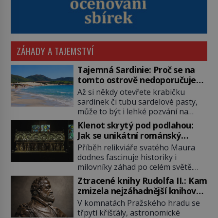
ZÁHADY A TAJEMSTVÍ
Tajemná Sardinie: Proč se na
tomto ostrově nedoporučuje
pytlovat „mořské brambory“?
Až si někdy otevřete krabičku
sardinek či tubu sardelové pasty,
může to být i lehké pozvání na
cestu do srdce Středozemního
Klenot skrytý pod podlahou:
moře, na ostrov hrdých Sardů.
Jak se unikátní románský
Věděli jste, že to byl právě italský
poklad dostal do zapadlého
Příběh relikviáře svatého Maura
ostrov Sardinie, jenž těmto
Bečova?
dodnes fascinuje historiky i
produktům moře propůjčil své
milovníky záhad po celém světě.
jméno. Co dalšího je pro Sardinii
Tato románská zlatnická památka
typické a pro Středoevropana
Ztracené knihy Rudolfa II.: Kam
ze 13. století je po českých
zajímavé? Na mapách má […]
zmizela nejzáhadnější knihovna
korunovačních klenotech druhým
Evropy?
V komnatách Pražského hradu se
nejcennějším movitým majetkem v
třpytí křišťály, astronomické
České republice. Přestože byl