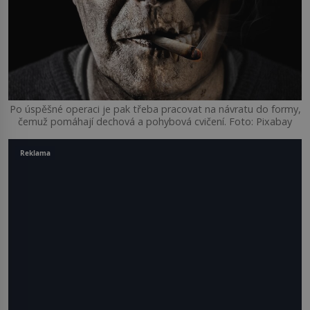
Po úspěšné operaci je pak třeba pracovat na návratu do formy,
čemuž pomáhají dechová a pohybová cvičení. Foto: Pixabay
Reklama