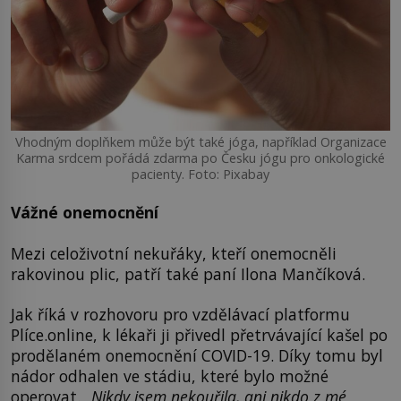
Vhodným doplňkem může být také jóga, například Organizace
Karma srdcem pořádá zdarma po Česku jógu pro onkologické
pacienty. Foto: Pixabay
Vážné onemocnění
Mezi celoživotní nekuřáky, kteří onemocněli
rakovinou plic, patří také paní Ilona Mančíková.
Jak říká v rozhovoru pro vzdělávací platformu
Plíce.online, k lékaři ji přivedl přetrvávající kašel po
prodělaném onemocnění COVID-19. Díky tomu byl
nádor odhalen ve stádiu, které bylo možné
operovat.
„Nikdy jsem nekouřila, ani nikdo z mé