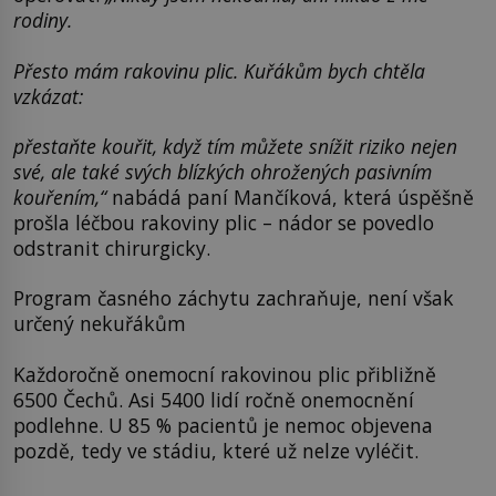
rodiny.
Přesto mám rakovinu plic. Kuřákům bych chtěla
vzkázat:
přestaňte kouřit, když tím můžete snížit riziko nejen
své, ale také svých blízkých ohrožených pasivním
kouřením,“
nabádá paní Mančíková, která úspěšně
prošla léčbou rakoviny plic – nádor se povedlo
odstranit chirurgicky.
Program časného záchytu zachraňuje, není však
určený nekuřákům
Každoročně onemocní rakovinou plic přibližně
6500 Čechů. Asi 5400 lidí ročně onemocnění
podlehne. U 85 % pacientů je nemoc objevena
pozdě, tedy ve stádiu, které už nelze vyléčit.