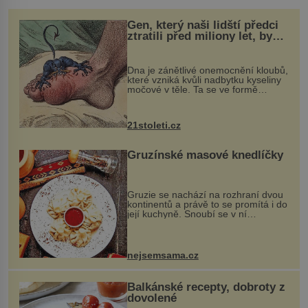
Gen, který naši lidští předci
ztratili před miliony let, by
mohl pomoci s léčbou
„nemoci králů“
Dna je zánětlivé onemocnění kloubů,
které vzniká kvůli nadbytku kyseliny
močové v těle. Ta se ve formě
krystalků ukládá v blízkosti kloubů,
nejčastěji přitom postihuje palce na
nohou, a způsobuje bole...
21stoleti.cz
Gruzínské masové knedlíčky
Gruzie se nachází na rozhraní dvou
kontinentů a právě to se promítá i do
její kuchyně. Snoubí se v ní
evropské a asijské chutě a díky tomu
vznikají rozmanité a chuťově bohaté
pokrmy, které rozhodně st...
nejsemsama.cz
Balkánské recepty, dobroty z
dovolené