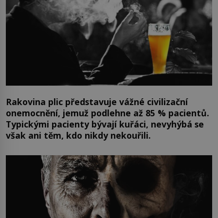
Rakovina plic představuje vážné civilizační
onemocnění, jemuž podlehne až 85 % pacientů.
Typickými pacienty bývají kuřáci, nevyhýbá se
však ani těm, kdo nikdy nekouřili.