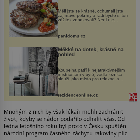
Měli jste se krásně, ochutnali jste
zajímavé pokrmy a rádi byste si ten
zážitek zopakovali? Není nic
snazšího. Pljeskavica (10 porcí)
Možná jste ji ochutnali na dovolené v
bývalé Jugoslávii, lze ji vi...
panidomu.cz
Měkké na dotek, krásné na
pohled
Koupelna patří k nejatraktivnějším
místnostem v bytě, vedle ložnice
slouží jako místo pro relaxaci a
odpočinek. Koupelnový textil –
ručníky, osušky a koberečky –
mohou jako mávnutím kouzelného
rezidenceonline.cz
proutku...
Mnohým z nich by však lékaři mohli zachránit
život, kdyby se nádor podařilo odhalit včas. Od
ledna letošního roku byl proto v Česku spuštěn
národní program časného záchytu rakoviny plic.