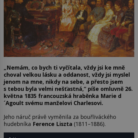
„Nemám, co bych ti vyčítala, vždy jsi ke mně
choval velkou lásku a oddanost, vždy jsi myslel
jenom na mne, nikdy na sebe, a přesto jsem
s tebou byla velmi nešťastná,“ píše omluvně 26.
května 1835 francouzská hraběnka Marie d
´Agoult svému manželovi Charlesovi.
Jeho náruč právě vyměnila za bouřliváckého
hudebníka
Ference Liszta
(1811–1886).