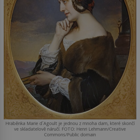
Hraběnka Marie d´Agoult je jednou z mnoha dam, které skončí
ve skladatelově náručí. FOTO: Henri Lehmann/Creative
Commons/Public domain