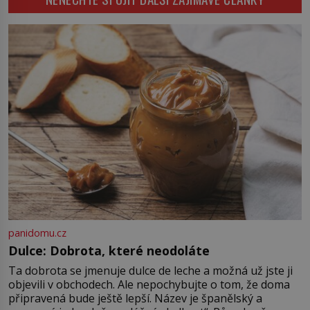
nikoli při smutečním obřadu, ale
při pohledu na výši vyměřené
podpory v nezaměstnanosti. Kam
vás pozveme? Unikátní hřbitov,
který si vysloužil název „Veselý“,
najdeme v rumunské vesnici
Sapanta, nedaleko hranic […]
panidomu.cz
Dulce: Dobrota, které neodoláte
Ta dobrota se jmenuje dulce de leche a možná už jste ji
objevili v obchodech. Ale nepochybujte o tom, že doma
připravená bude ještě lepší. Název je španělský a