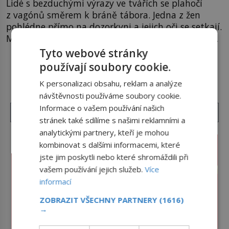
Lidé s bezduchými výrazy ve tvářích se plahočí
z vagónů směrem k bráně tábora. Jedna z žen
pohlédne přímo na dozorkyni a jejich oči se setkají.
Místo soucitu však přichází gesto, které nebožačku
posílá rovnou do plynové komory. Jména jako
Tyto webové stránky
Rudolf Höss (1901–1947), Josef Mengele (1911–
používají soubory cookie.
DALŠÍ ČLÁNKY Z RUBRIKY ›
1979) či Heinrich Himmler (1900–1945) zná každý,
K personalizaci obsahu, reklam a analýze
o koho se historie jen otřela. Jenže […]
návštěvnosti používáme soubory cookie.
Informace o vašem používání našich
stránek také sdílíme s našimi reklamními a
analytickými partnery, kteří je mohou
kombinovat s dalšími informacemi, které
jste jim poskytli nebo které shromáždili při
vašem používání jejich služeb.
Více
informací
ZOBRAZIT VŠECHNY PARTNERY
(1616)
→