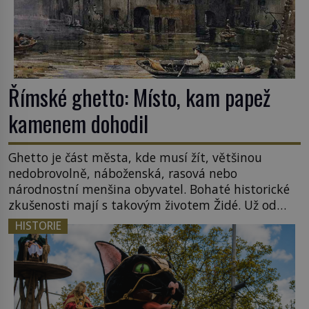
Římské ghetto: Místo, kam papež
kamenem dohodil
Ghetto je část města, kde musí žít, většinou
nedobrovolně, náboženská, rasová nebo
národnostní menšina obyvatel. Bohaté historické
zkušenosti mají s takovým životem Židé. Už od
středověku jsou totiž v každou chvíli nuceni v
HISTORIE
nějakém žít. Mezi ty nejslavnější patří i římské
ghetto založené v roce 1555. Pokud jde o vztah
k Židům, nemá se Řím čím chlubit. […]