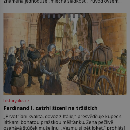
znamená jednoduše „mléčná sladkost“. Původ ovšem
není úplně jednoznačný, o autorství této receptury se
pře hned několik latinskoamerických zemí a k tomu
Francie, kde se traduje,
historyplus.cz
Ferdinand I. zatrhl šizení na tržištích
„Prvotřídní kvalita, dovoz z Itálie,“ přesvědčuje kupec s
látkami bohatou pražskou měšťanku. Žena pečlivě
osahává štůček mušelínu. „Vezmu si pět loket,“ prohlásí.