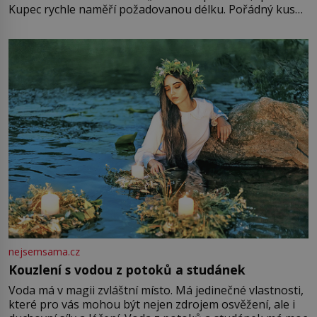
Kupec rychle naměří požadovanou délku. Pořádný kus
mu přitom zůstane za prsty… „Na šaty ho bude málo,
milostpaní. Stačí jenom na sukni,“ zhodnotí švadlena
množství růžového mušelínu. „Ošidili vás, podívejte.“
Vezme do ruky dřevěnou
nejsemsama.cz
Kouzlení s vodou z potoků a studánek
Voda má v magii zvláštní místo. Má jedinečné vlastnosti,
které pro vás mohou být nejen zdrojem osvěžení, ale i