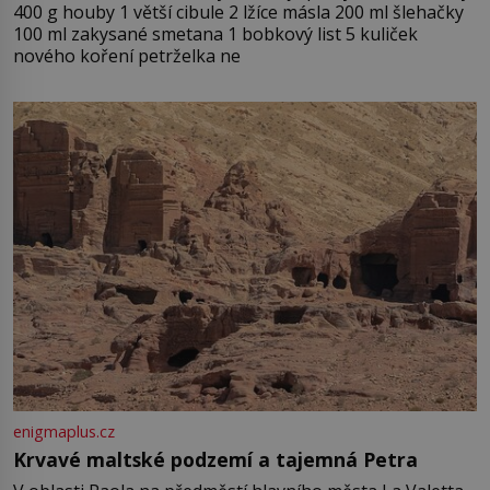
400 g houby 1 větší cibule 2 lžíce másla 200 ml šlehačky
100 ml zakysané smetana 1 bobkový list 5 kuliček
nového koření petrželka ne
enigmaplus.cz
Krvavé maltské podzemí a tajemná Petra