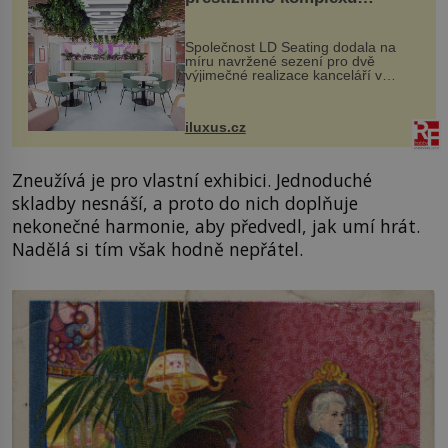
MediaCityUK v Salfordu
Společnost LD Seating dodala na
míru navržené sezení pro dvě
výjimečné realizace kanceláří v
areálu MediaCityUK v anglickém
Salfordu – konkrétně do budov Blue
Tower a Orange Tower. Komplex
iluxus.cz
budov Media...
Zneužívá je pro vlastní exhibici. Jednoduché
skladby nesnáší, a proto do nich doplňuje
nekonečné harmonie, aby předvedl, jak umí hrát.
Nadělá si tím však hodně nepřátel.