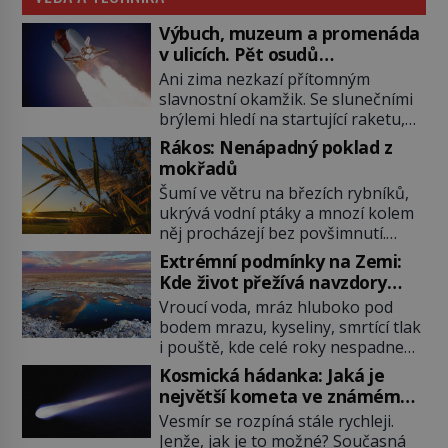
Výbuch, muzeum a promenáda
v ulicích. Pět osudů
nejslavnějších raketoplánů
Ani zima nezkazí přítomným
slavnostní okamžik. Se slunečními
brýlemi hledí na startující raketu,
která má do vesmíru vynést kromě
Rákos: Nenápadný poklad z
posádky také obyčejnou učitelku.
mokřadů
Po několika sekundách všem
Šumí ve větru na březích rybníků,
ztuhnou úsměvy, stroj totiž
ukrývá vodní ptáky a mnozí kolem
exploduje. Jejich konstrukce není
něj procházejí bez povšimnutí.
z levného kraje, daňové poplatníky
Přesto právě rákos pomáhal stavět
stojí miliardy dolarů. Na druhou
Extrémní podmínky na Zemi:
domy, vyrábět lodě, zapisovat první
stranu zvládnou jen představitelné
Kde život přežívá navzdory
texty a inspiroval řadu pověstí.
věci. Na malé kousky Název:
všemu
Vroucí voda, mráz hluboko pod
Tato skromná, ale užitečná
Columbia První […]
bodem mrazu, kyseliny, smrtící tlak
rostlina provází člověka už tisíce
i pouště, kde celé roky nespadne
let. Většina lidí vnímá rákos jen jako
jediná kapka deště. Na první
obyčejnou kulisu letního koupání.
Kosmická hádanka: Jaká je
pohled místa, kde nemůže
Stačí se však podívat […]
největší kometa ve známém
existovat vůbec nic. Přesto právě
vesmíru?
Vesmír se rozpíná stále rychleji.
tady vědci objevují organismy,
Jenže, jak je to možné? Současná
které posouvají hranice života.