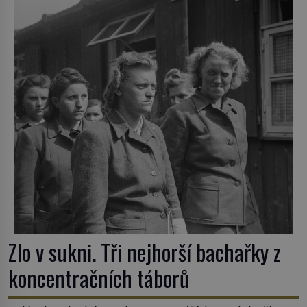
nejpodivnějších a zároveň nejkrutějších zvyků […]
Zlo v sukni. Tři nejhorší bachařky z
koncentračních táborů