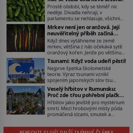
Prostě období, kdy se téměř nic
neděje. Divadla nehrají, v
parlamentu se nehlasuje, všichni
jsou na dovolené a média tak
Mrkev není jen oranžová. Její
nemají o čem mluvit a psát. A
neuvěřitelný příběh začíná
vymýšlejí si proto témata, které
fialovou barvou
Když dnes vytáhneme ze země
nikoho nezajímají. Proč je však ona
mrkev, většina z nás očekává sytě
letní doba spojovaná zrovna s
oranžový kořen. Jenže po většinu
okurkami? Okurkovou sezónu
své historie je mrkev všechno
známe už od poloviny 19. století,
Tsunami: Když voda udeří pěstí!
možné, jen ne oranžová. Je fialová,
ovšem jako Češi […]
Nejprve špetka školometské
žlutá, bílá, někdy dokonce téměř
teorie. Výraz tsunami vznikl
černá. Až díky stovkám let
spojením japonských slov tsu
pečlivého šlechtění se z ní stává
(přístav) a nami (vlna). Jedná se o
zelenina, bez které si českou
Veselý hřbitov v Rumunsku:
dlouhou vlnu, která je na volném
zahradu ani nedokážeme
Proč zde třou pohřební plačky
moři takřka nepostřehnutelná.
představit. Její příběh je […]
bídu s nouzí?
Hřbitov jako jeviště pro mystérium
Ačkoli je vlnová délka tsunami i 300
smrti. Mezi hrobovými místy půda
kilometrů, výška vlny na volném
promáčená slzami, smutek a
moři je maximálně 1,5 metru.
vědomí konečnosti lidské existence.
Máme se podobné obří vlny obávat
Jsou ale výjimky, kde pohřební
i v Evropě? Vznik tsunami si […]
NENECHTE SI UJÍT DALŠÍ ZAJÍMAVÉ ČLÁNKY
plačky smutně žmoulají kapesníky