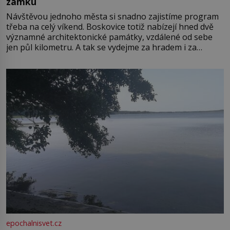
zámku
Návštěvou jednoho města si snadno zajistíme program
třeba na celý víkend. Boskovice totiž nabízejí hned dvě
významné architektonické památky, vzdálené od sebe
jen půl kilometru. A tak se vydejme za hradem i za
zámkem do krásné jihomoravské krajiny. Trhová osada
Boskovice na okraji Drahanské vrchoviny vznikla někdy
ve13. století, a už v roce 1313 kronikáři zaznamenali
epochalnisvet.cz