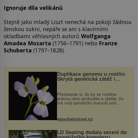
Ignoruje díla velikánů
Stejně jako mladý Liszt nenechá na pokoji žádnou
ženskou sukni, nepáře se ani s klavírními
skladbami věhlasných autorů
Wolfganga
Amadea Mozarta
(1756–1791) nebo
Franze
Schuberta
(1797–1828).
Duplikace genomu u rostlin:
Skrytá genetická zátěž i
evoluční výhoda
Představte si, že by se rostlina
jednou ráno probudila a zjistila, že
má svůj genetický manuál celý
dvakrát. Přesně to se občas v
přírodě stane – a podle nového
výzkumu to může být pro druhy
epochalnisvet.cz
vstupenka...
LD Seating dodala sezení do
prestižního komplexu