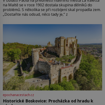
V oblasti Paola na předměstí hlavního města La Valetta
na Maltě se v roce 1902 dostala skupina dělníků do
problémů. S několika se při rozbíjení skal propadla zem.
„Dostaňte nás odsud, něco tady je,“ z
epochanacestach.cz
Historické Boskovice: Procházka od hradu k