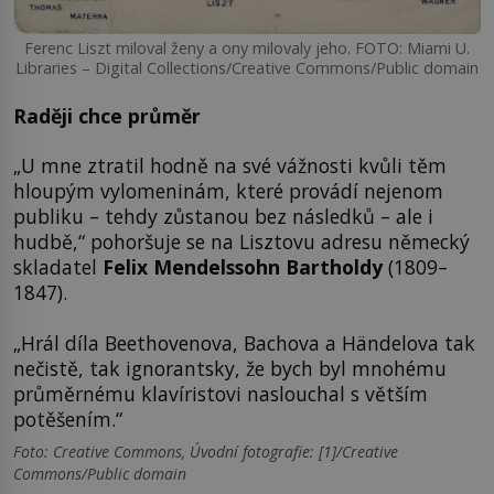
Ferenc Liszt miloval ženy a ony milovaly jeho. FOTO: Miami U.
Libraries – Digital Collections/Creative Commons/Public domain
Raději chce průměr
„U mne ztratil hodně na své vážnosti kvůli těm
hloupým vylomeninám, které provádí nejenom
publiku – tehdy zůstanou bez následků – ale i
hudbě,“ pohoršuje se na Lisztovu adresu německý
skladatel
Felix Mendelssohn Bartholdy
(1809–
1847).
„Hrál díla Beethovenova, Bachova a Händelova tak
nečistě, tak ignorantsky, že bych byl mnohému
průměrnému klavíristovi naslouchal s větším
potěšením.“
Foto: Creative Commons, Úvodní fotografie: [1]/Creative
Commons/Public domain