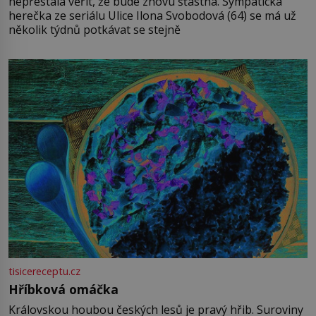
nepřestala věřit, že bude znovu šťastná. Sympatická
herečka ze seriálu Ulice Ilona Svobodová (64) se má už
několik týdnů potkávat se stejně
tisicereceptu.cz
Hříbková omáčka
Královskou houbou českých lesů je pravý hřib. Suroviny