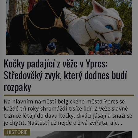
Kočky padající z věže v Ypres:
Středověký zvyk, který dodnes budí
rozpaky
Na hlavním náměstí belgického města Ypres se
každé tři roky shromáždí tisíce lidí. Z věže slavné
tržnice létají do davu kočky, diváci jásají a snaží se
je chytit. Naštěstí už nejde o živá zvířata, ale
jenom o plyšové suvenýry. Kdysi to ale bylo jinak.
HISTORIE
Tato veselá podívaná připomíná jeden z