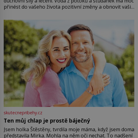
duchovní síly a léčení. Voda z potoků a studánek má moc
přinést do vašeho života pozitivní změny a obnovit vaši
energii. Využitím těchto přírodních zdrojů v magii
můžete obohatit své rituály a přinést do svého života
větší harmonii a klid. Je důležité
skutecnepribehy.cz
Ten můj chlap je prostě báječný
Jsem holka Štěstěny, tvrdila moje máma, když jsem doma
představila Mirka. Mohla na něm oči nechat. To nadšení