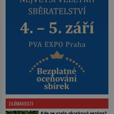
ZAJÍMAVOSTI
Kde se vzala okurková sezóna?