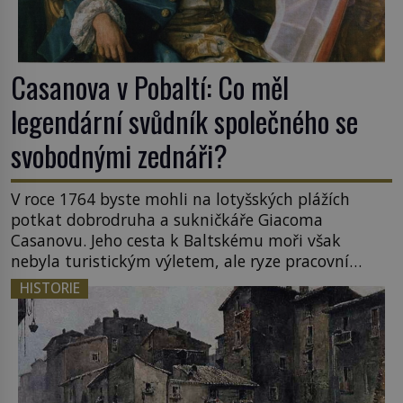
Casanova v Pobaltí: Co měl
legendární svůdník společného se
svobodnými zednáři?
V roce 1764 byste mohli na lotyšských plážích
potkat dobrodruha a sukničkáře Giacoma
Casanovu. Jeho cesta k Baltskému moři však
nebyla turistickým výletem, ale ryze pracovní
cestou se zištnými úmysly. Jaký cíl Casanova
HISTORIE
sledoval, když se například procházel uličkami
lotyšské Rigy? Casanova v Pobaltí kontaktoval
tamní zednářské lóže. Nebyl v této oblasti žádným
nováčkem, protože do zednářské […]