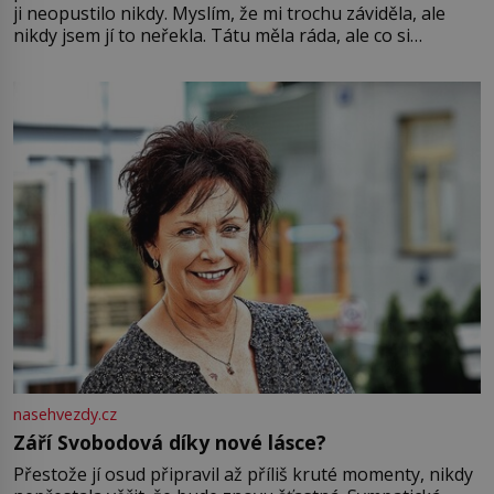
ji neopustilo nikdy. Myslím, že mi trochu záviděla, ale
nikdy jsem jí to neřekla. Tátu měla ráda, ale co si
pamatuji, tak jsme s Mirkem byli zamilovaní mnohem víc.
Jsme spolu moc rádi Tehdy byla jiná doba, když
nasehvezdy.cz
Září Svobodová díky nové lásce?
Přestože jí osud připravil až příliš kruté momenty, nikdy