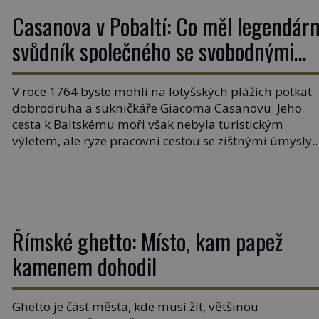
Casanova v Pobaltí: Co měl legendárn
svůdník společného se svobodnými
zednáři?
V roce 1764 byste mohli na lotyšských plážích potkat
dobrodruha a sukničkáře Giacoma Casanovu. Jeho
cesta k Baltskému moři však nebyla turistickým
výletem, ale ryze pracovní cestou se zištnými úmysly.
Jaký cíl Casanova sledoval, když se například procház
uličkami lotyšské Rigy? Casanova v Pobaltí kontaktov
tamní zednářské lóže. Nebyl v této oblasti žádným
nováčkem, protože do zednářské […]
Římské ghetto: Místo, kam papež
kamenem dohodil
Ghetto je část města, kde musí žít, většinou