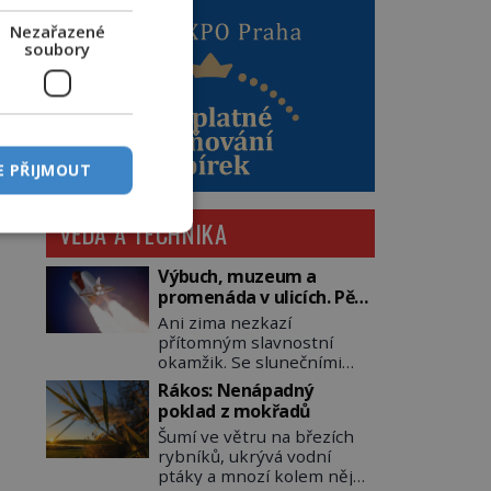
Nezařazené
soubory
E PŘIJMOUT
VĚDA A TECHNIKA
Výbuch, muzeum a
promenáda v ulicích. Pět
osudů nejslavnějších
Ani zima nezkazí
raketoplánů
přítomným slavnostní
okamžik. Se slunečními
brýlemi hledí na startující
Rákos: Nenápadný
raketu, která má do
poklad z mokřadů
vesmíru vynést kromě
Šumí ve větru na březích
posádky také obyčejnou
rybníků, ukrývá vodní
učitelku. Po několika
ptáky a mnozí kolem něj
sekundách všem ztuhnou