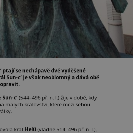
“ ptají se nechápavě dvě vyděšené
ál Sun-c‘ je však neoblomný a dává obě
opravit.
e
Sun-c‘
(544–496 př. n. l.) žije v době, kdy
a malých království, které mezi sebou
álky.
povolá král
Helü
(vládne 514–496 př. n. l.),