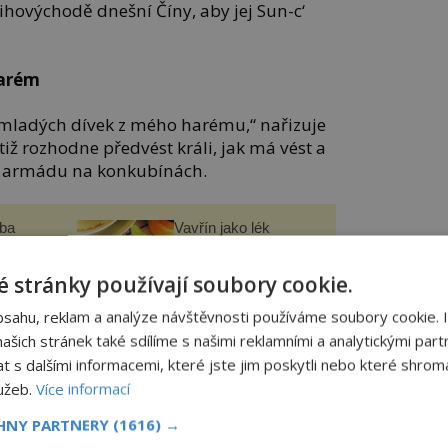
jihovýchodě dnešní Číny, aby jej Sun-c‘
harém
 mladých dívek z mého harému,“ nařizuje
otiž rozhodne předvést králi, jak má vést a
i armádu na konkubínách.
čba
Vavřín jako lék
novy
í
helmy“
 stránky používají soubory cookie.
panidomu.cz
bsahu, reklam a analýze návštěvnosti používáme soubory cookie. 
šich stránek také sdílíme s našimi reklamními a analytickými partn
s dalšími informacemi, které jste jim poskytli nebo které shromá
ny do dvou skupin, z nejoblíbenějších
lužeb.
Více informací
pitánky a udělí jim pokyny, co mají dělat.
CHNY PARTNERY
(1616) →
ě