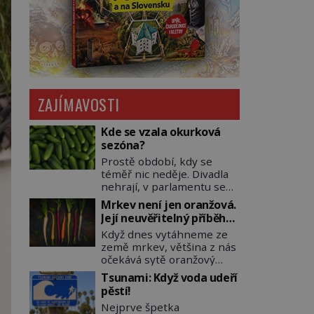
ZAJÍMAVOSTI
Kde se vzala okurková
sezóna?
Prostě období, kdy se
téměř nic neděje. Divadla
nehrají, v parlamentu se
nehlasuje, všichni jsou na
Mrkev není jen oranžová.
dovolené a média tak
Její neuvěřitelný příběh
nemají o čem mluvit a psát.
začíná fialovou barvou
Když dnes vytáhneme ze
A vymýšlejí si proto
země mrkev, většina z nás
témata, které nikoho
očekává sytě oranžový
nezajímají. Proč je však ona
kořen. Jenže po většinu
letní doba spojovaná
Tsunami: Když voda udeří
své historie je mrkev
zrovna s okurkami?
pěstí!
všechno možné, jen ne
Okurkovou sezónu známe
Nejprve špetka
oranžová. Je fialová, žlutá,
už od poloviny 19. století,