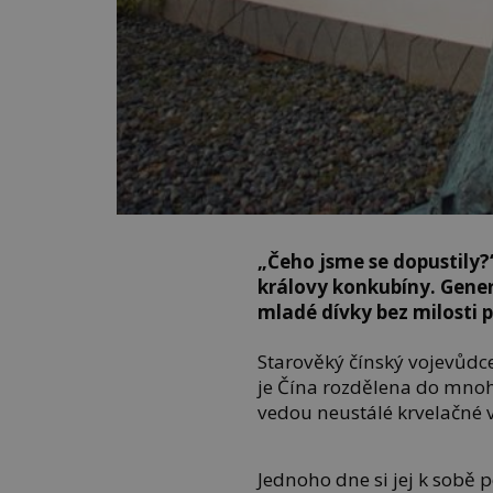
„Čeho jsme se dopustily?
královy konkubíny. Gener
mladé dívky bez milosti p
Starověký čínský vojevůdc
je Čína rozdělena do mnoh
vedou neustálé krvelačné v
Jednoho dne si jej k sobě 