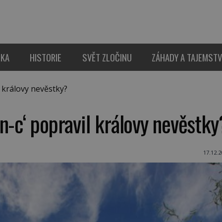
IKA
HISTORIE
SVĚT ZLOČINU
ZÁHADY A TAJEMSTV
 královy nevěstky?
n-c‘ popravil královy nevěstky
17.12.2