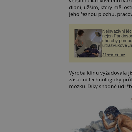
většinou kapkovitého tvaru
dlani, užším, který měl os
jeho řeznou plochu, pracov
Neinvazivní lé
nejen Parkinso
choroby pomoc
ultrazvukové „
21stoleti.cz
Výroba klínu vyžadovala ji
zásadní technologický průl
mozku. Díky snadné údržbě 