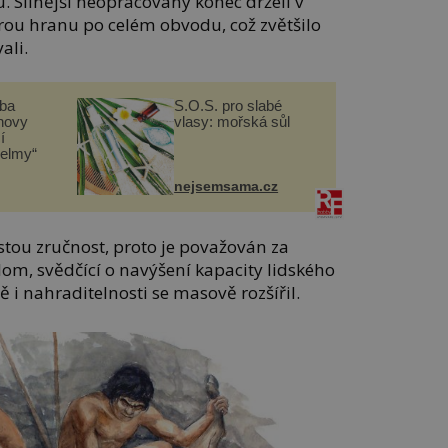
. Silnější neopracovaný konec drželi v
trou hranu po celém obvodu, což zvětšilo
ali.
čba
S.O.S. pro slabé
novy
vlasy: mořská sůl
í
helmy“
nejsemsama.cz
stou zručnost, proto je považován za
om, svědčící o navýšení kapacity lidského
i nahraditelnosti se masově rozšířil.