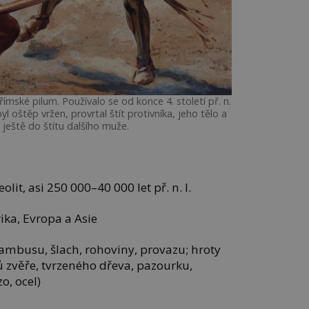
mské pilum. Používalo se od konce 4. století př. n.
 byl oštěp vržen, provrtal štít protivníka, jeho tělo a
 ještě do štítu dalšího muže.
olit, asi 250 000–40 000 let př. n. l.
ika, Evropa a Asie
bambusu, šlach, rohoviny, provazu; hroty
bů zvěře, tvrzeného dřeva, pazourku,
o, ocel)