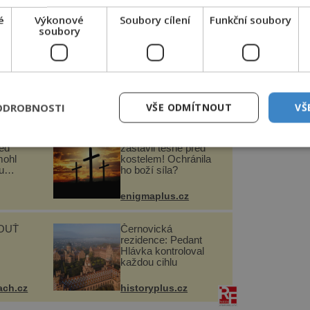
é
Výkonové
Soubory cílení
Funkční soubory
soubory
si 400 000 let př. n. l., jejich
bambus seříznutý do špičky. Později byl
naostřený kámen či kost, poté nahrazený
ODROBNOSTI
VŠE ODMÍTNOUT
VŠ
lidští
Utržený kus skály se
řed
zastavil těsně před
mohl
kostelem! Ochránila
u
ho boží síla?
enigmaplus.cz
OUŤ
Černovická
rezidence: Pedant
Hlávka kontroloval
každou cihlu
ach.cz
historyplus.cz