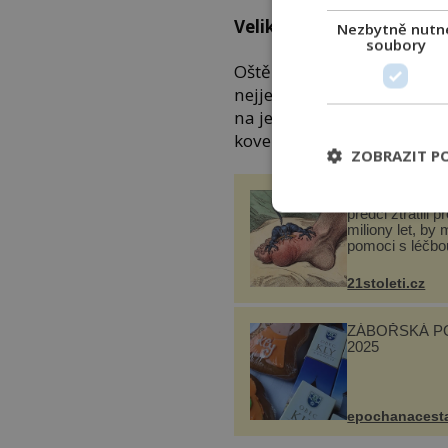
Velikost:
1,83 až 2,25 m
Nezbytně nutn
soubory
Oštěpy se začaly objevovat a
nejjednodušší formou byl 
na jeden konec umisťován 
kovem (bronz, železo).
ZOBRAZIT P
Gen, který naši 
předci ztratili p
miliony let, by 
pomoci s léčbo
„nemoci králů“
21stoleti.cz
ZÁBOŘSKÁ P
2025
epochanacest