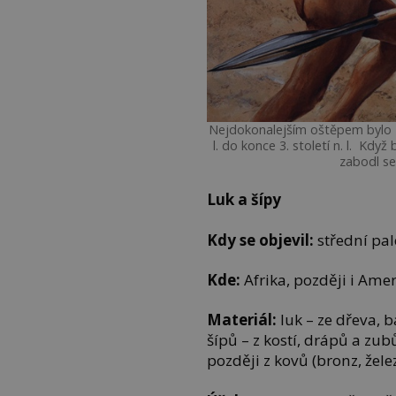
Nejdokonalejším oštěpem bylo ří
l. do konce 3. století n. l. Když
zabodl se
Luk a šípy
Kdy se objevil:
střední pale
Kde:
Afrika, později i Amer
Materiál:
luk – ze dřeva, 
šípů – z kostí, drápů a zu
později z kovů (bronz, želez