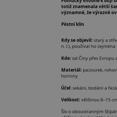
Pomůcky vhodné k boji si 
totiž znamenala větší šanc
významné, že výrazně ovli
Pěstní klín
Kdy se objevil:
starý a stře
n. l.), používal ho zejmé
Kde:
od Číny přes Evropu a
Materiál:
pazourek, rohovec
horniny
Účel
: sekání, bodání a řezá
Velikost:
většinou 8–15 c
Šlo o oboustranným štípá