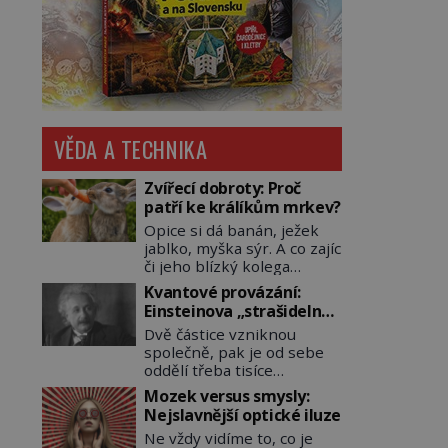
VĚDA A TECHNIKA
Zvířecí dobroty: Proč
patří ke králíkům mrkev?
Opice si dá banán, ježek
jablko, myška sýr. A co zajíc
či jeho blízký kolega
králík? Ti si samozřejmě
Kvantové provázání:
pochutnají na mrkvi! Proč
Einsteinova „strašidelná
jsou podobné představy o
akce na dálku“ dál mate i
Dvě částice vzniknou
potravě zvířat často spíš
fascinuje vědce
společně, pak je od sebe
mýty? Pokud máte doma
oddělí třeba tisíce
králíka, mrkev mu dát
kilometrů. Přesto se při
můžete. A nejspíš mu i
Mozek versus smysly:
měření chovají, jako by
bude chutnat, ovšem měl
Nejslavnější optické iluze
mezi nimi existovalo
by ji mít jen jako občasný
Ne vždy vidíme to, co je
neviditelné pouto. Albert
pamlsek. […]