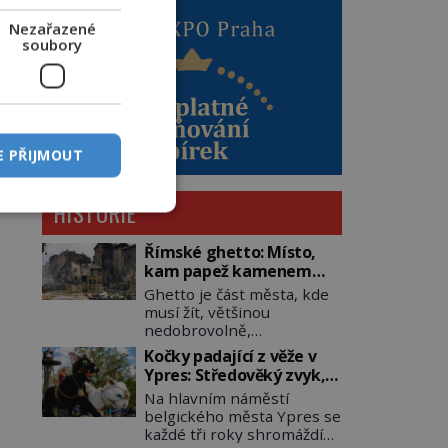
Nezařazené
soubory
E PŘIJMOUT
HISTORIE
Římské ghetto: Místo,
kam papež kamenem
dohodil
Ghetto je část města, kde
musí žít, většinou
nedobrovolně,
náboženská, rasová nebo
Kočky padající z věže v
národnostní menšina
Ypres: Středověký zvyk,
obyvatel. Bohaté
který dodnes budí
Na hlavním náměstí
historické zkušenosti mají
rozpaky
belgického města Ypres se
s takovým životem Židé. Už
každé tři roky shromáždí
od středověku jsou totiž v