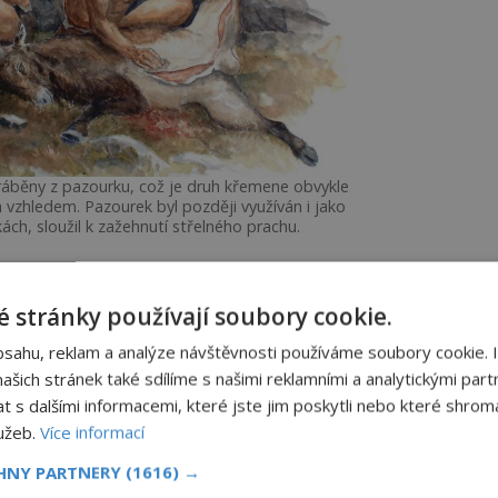
vyráběny z pazourku, což je druh křemene obvykle
vzhledem. Pazourek byl později využíván i jako
ách, sloužil k zažehnutí střelného prachu.
 stránky používají soubory cookie.
lit (cca 600 000–250 000 let př.n.l.)
bsahu, reklam a analýze návštěvnosti používáme soubory cookie. 
glii, později Egypt, Řecko, Řím a další
šich stránek také sdílíme s našimi reklamními a analytickými partn
s dalšími informacemi, které jste jim poskytli nebo které shromá
který byl později nahrazen kovy
lužeb.
Více informací
CHNY PARTNERY
(1616) →
lku, první útok velkých antických armád