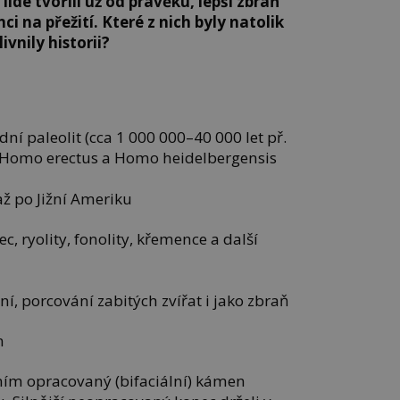
lidé tvořili už od pravěku, lepší zbraň
i na přežití. Které z nich byly natolik
vnily historii?
dní paleolit (cca 1 000 000–40 000 let př.
na Homo erectus a Homo heidelbergensis
ž po Jižní Ameriku
, ryolity, fonolity, křemence a další
ní, porcování zabitých zvířat i jako zbraň
m
ním opracovaný (bifaciální) kámen