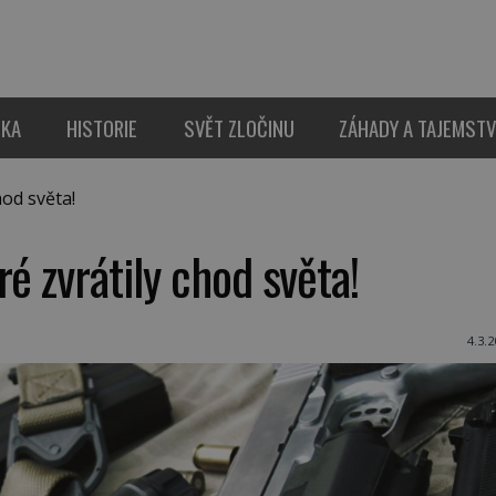
IKA
HISTORIE
SVĚT ZLOČINU
ZÁHADY A TAJEMSTV
od světa!
é zvrátily chod světa!
4.3.