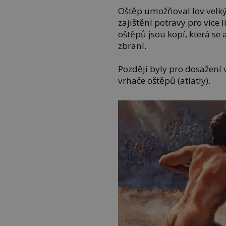
Oštěp umožňoval lov velkýc
zajištění potravy pro více 
oštěpů jsou kopí, která se
zbraní.
Později byly pro dosažení v
vrhače oštěpů (atlatly).