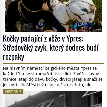
Kočky padající z věže v Ypres:
Středověký zvyk, který dodnes budí
rozpaky
Na hlavním náměstí belgického města Ypres se
každé tři roky shromáždí tisíce lidí. Z věže slavné
tržnice létají do davu kočky, diváci jásají a snaží se
je chytit. Naštěstí už nejde o živá zvířata, ale
jenom o plyšové suvenýry. Kdysi to ale bylo jinak.
HISTORIE
Tato veselá podívaná připomíná jeden z
nejpodivnějších a zároveň nejkrutějších zvyků […]