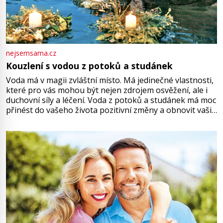
nejsemsama.cz
Kouzlení s vodou z potoků a studánek
Voda má v magii zvláštní místo. Má jedinečné vlastnosti,
které pro vás mohou být nejen zdrojem osvěžení, ale i
duchovní síly a léčení. Voda z potoků a studánek má moc
přinést do vašeho života pozitivní změny a obnovit vaši
energii. Využitím těchto přírodních zdrojů v magii
můžete obohatit své rituály a přinést do svého života
větší harmonii a klid. Je důležité