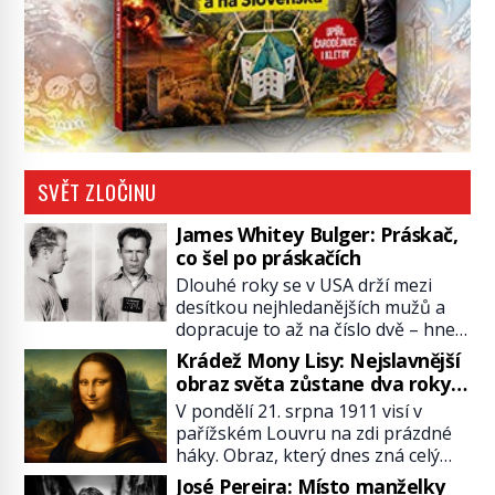
SVĚT ZLOČINU
James Whitey Bulger: Práskač,
co šel po práskačích
Dlouhé roky se v USA drží mezi
desítkou nejhledanějších mužů a
dopracuje to až na číslo dvě – hned
po Usámovi bin Ládinovi (1957–
Krádež Mony Lisy: Nejslavnější
2011). To je James „Whitey“ Bulger
obraz světa zůstane dva roky
(1929–2018) viněný ze spoluúčasti
nezvěstný
V pondělí 21. srpna 1911 visí v
na 19 vraždách, vydírání a lichvy. A
pařížském Louvru na zdi prázdné
samozřejmě, krom toho je ještě
háky. Obraz, který dnes zná celý
drogový dealer, který neváhá
svět, je pryč. Zpočátku si nikdo
odstranit z cesty všechny práskače,
José Pereira: Místo manželky