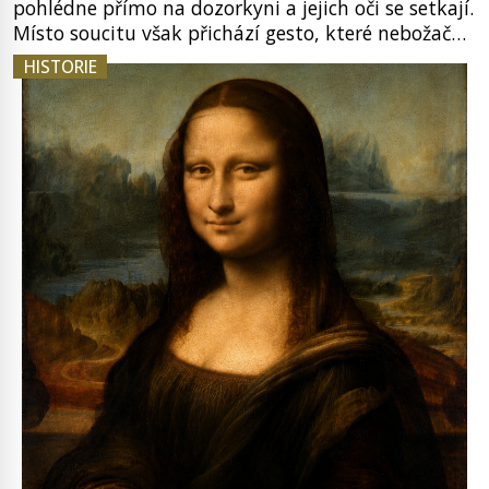
pohlédne přímo na dozorkyni a jejich oči se setkají.
Místo soucitu však přichází gesto, které nebožačku
posílá rovnou do plynové komory. Jména jako
HISTORIE
Rudolf Höss (1901–1947), Josef Mengele (1911–
1979) či Heinrich Himmler (1900–1945) zná každý,
o koho se historie jen otřela. Jenže […]