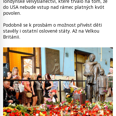
londýnské velvyslanectví, které trvalo na tom, že
do USA nebude vstup nad rámec platných kvót
povolen.
Podobně se k prosbám o možnost přivést děti
stavěly i ostatní oslovené státy. Až na Velkou
Británii.