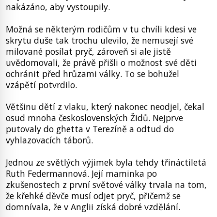
nakázáno, aby vystoupily.
Možná se některým rodičům v tu chvíli kdesi ve
skrytu duše tak trochu ulevilo, že nemusejí své
milované posílat pryč, zároveň si ale jistě
uvědomovali, že právě přišli o možnost své děti
ochránit před hrůzami války. To se bohužel
vzápětí potvrdilo.
Většinu dětí z vlaku, který nakonec neodjel, čekal
osud mnoha československých Židů. Nejprve
putovaly do ghetta v Terezíně a odtud do
vyhlazovacích táborů.
Jednou ze světlých výjimek byla tehdy třináctiletá
Ruth Federmannová. Její maminka po
zkušenostech z první světové války trvala na tom,
že křehké děvče musí odjet pryč, přičemž se
domnívala, že v Anglii získá dobré vzdělání.