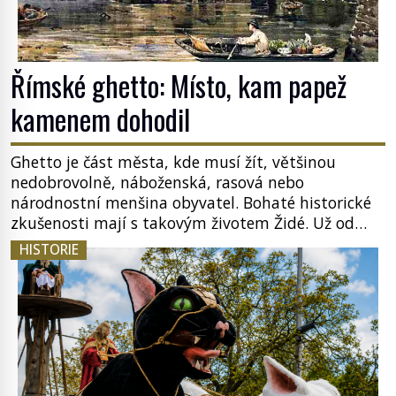
Římské ghetto: Místo, kam papež
kamenem dohodil
Ghetto je část města, kde musí žít, většinou
nedobrovolně, náboženská, rasová nebo
národnostní menšina obyvatel. Bohaté historické
zkušenosti mají s takovým životem Židé. Už od
středověku jsou totiž v každou chvíli nuceni v
HISTORIE
nějakém žít. Mezi ty nejslavnější patří i římské
ghetto založené v roce 1555. Pokud jde o vztah
k Židům, nemá se Řím čím chlubit. […]