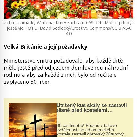
Uctění památky Wintona, který zachránil 669 dětí. Mohlo jich být
ještě víc. FOTO: David Sedlecký/Creative Commons/CC BY-SA
4.0
Velká Británie a její požadavky
Ministerstvo vnitra požadovalo, aby každé dítě
mělo ještě před odjezdem domluvenou náhradní
rodinu a aby za každé z nich bylo od ručitele
zaplaceno 50 liber.
Utržený kus skály se zastavil
těsně před kostelem!
Ochránila ho boží síla?
30 centimetrů! Přesně v takové
vzdálenosti se od amerického
kostela zastavil obrovský 20tunový