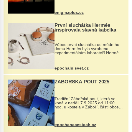
balvan, který se v květnu 2014
nečekaně odtrhl od nedaleké skály
při její demolici. Podle místních stojí
enigmaplus.cz
...
První sluchátka Hermés
inspirovala slavná kabelka
Vůbec první sluchátka od módního
domu Hermès byla vyrobena
experimentálním laboratoří Hermès
Ateliers Horizons. Elegantní gadget
si vyžádal dva roky vývoje a chlubí
se ručně šitou hovězí kůží a
epochalnisvet.cz
kovový...
ZÁBOŘSKÁ POUŤ 2025
Tradiční Zábořská pouť, která se
koná v neděli 7.9.2025 od 11:00
hod. u kostela v Záboří, části obce
Kly u Mělníka. V programu naleznete
komentovanou prohlídku kostela,
dobovou hudbu, řemesla, atrakce...
epochanacestach.cz