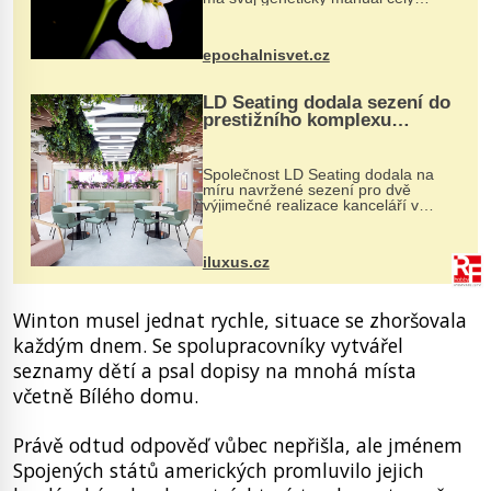
dvakrát. Přesně to se občas v
přírodě stane – a podle nového
výzkumu to může být pro druhy
epochalnisvet.cz
vstupenka...
LD Seating dodala sezení do
prestižního komplexu
MediaCityUK v Salfordu
Společnost LD Seating dodala na
míru navržené sezení pro dvě
výjimečné realizace kanceláří v
areálu MediaCityUK v anglickém
Salfordu – konkrétně do budov Blue
Tower a Orange Tower. Komplex
iluxus.cz
budov Media...
Winton musel jednat rychle, situace se zhoršovala
každým dnem. Se spolupracovníky vytvářel
seznamy dětí a psal dopisy na mnohá místa
včetně Bílého domu.
Právě odtud odpověď vůbec nepřišla, ale jménem
Spojených států amerických promluvilo jejich