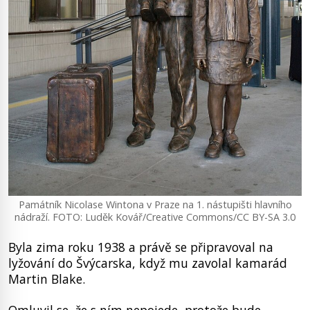
Památník Nicolase Wintona v Praze na 1. nástupišti hlavního
nádraží. FOTO: Luděk Kovář/Creative Commons/CC BY-SA 3.0
Byla zima roku 1938 a právě se připravoval na
lyžování do Švýcarska, když mu zavolal kamarád
Martin Blake.
Omluvil se, že s ním nepojede, protože bude