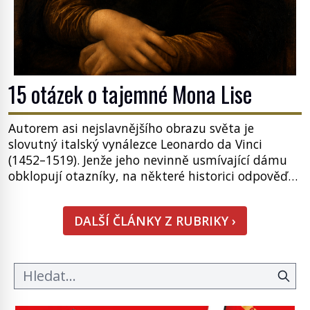
15 otázek o tajemné Mona Lise
Autorem asi nejslavnějšího obrazu světa je
slovutný italský vynálezce Leonardo da Vinci
(1452–1519). Jenže jeho nevinně usmívající dámu
obklopují otazníky, na některé historici odpověď
objeví, jiné zůstanou nezodpovězené. Kam si ji
pověsil Napoleon? Samotný císař Napoleon
DALŠÍ ČLÁNKY Z RUBRIKY ›
Bonaparte (1769–1821) má pro malbu slabost, a
tak si ji ještě jako první konzul přemístí do své
ložnice v Tuilerisjkém […]