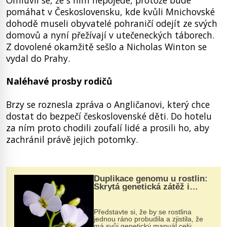
pomáhat v Československu, kde kvůli Mnichovské
dohodě museli obyvatelé pohraničí odejít ze svých
domovů a nyní přežívají v utečeneckých táborech.
Z dovolené okamžitě sešlo a Nicholas Winton se
vydal do Prahy.
Naléhavé prosby rodičů
Brzy se roznesla zpráva o Angličanovi, který chce
dostat do bezpečí československé děti. Do hotelu
za ním proto chodili zoufalí lidé a prosili ho, aby
zachránil právě jejich potomky.
Duplikace genomu u rostlin:
Skrytá genetická zátěž i
evoluční výhoda
Představte si, že by se rostlina
jednou ráno probudila a zjistila, že
má svůj genetický manuál celý