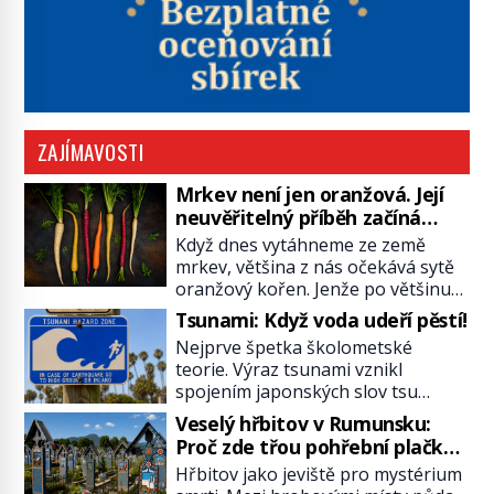
ZAJÍMAVOSTI
Mrkev není jen oranžová. Její
neuvěřitelný příběh začíná
fialovou barvou
Když dnes vytáhneme ze země
mrkev, většina z nás očekává sytě
oranžový kořen. Jenže po většinu
své historie je mrkev všechno
Tsunami: Když voda udeří pěstí!
možné, jen ne oranžová. Je fialová,
Nejprve špetka školometské
žlutá, bílá, někdy dokonce téměř
teorie. Výraz tsunami vznikl
černá. Až díky stovkám let
spojením japonských slov tsu
pečlivého šlechtění se z ní stává
(přístav) a nami (vlna). Jedná se o
zelenina, bez které si českou
Veselý hřbitov v Rumunsku:
dlouhou vlnu, která je na volném
zahradu ani nedokážeme
Proč zde třou pohřební plačky
moři takřka nepostřehnutelná.
představit. Její příběh je […]
bídu s nouzí?
Hřbitov jako jeviště pro mystérium
Ačkoli je vlnová délka tsunami i 300