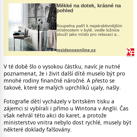
Měkké na dotek, krásné na
pohled
Koupelna patří k nejatraktivnějším
místnostem v bytě, vedle ložnice
slouží jako místo pro relaxaci a
odpočinek. Koupelnový textil –
ručníky, osušky a koberečky –
mohou jako mávnutím kouzelného
rezidenceonline.cz
proutku...
V té době šlo o vysokou částku, navíc je nutné
poznamenat, že i živit další dítě muselo být pro
mnohé rodiny finančně náročné. A přesto se
takové, které se malých uprchlíků ujaly, našly.
Fotografie dětí vycházely v britském tisku a
zájemci si vybírali i přímo u Wintona v Anglii. Čas
však nehrál této akci do karet, a protože
ministerstvo vnitra nebylo dost rychlé, musely být
některé doklady falšovány.