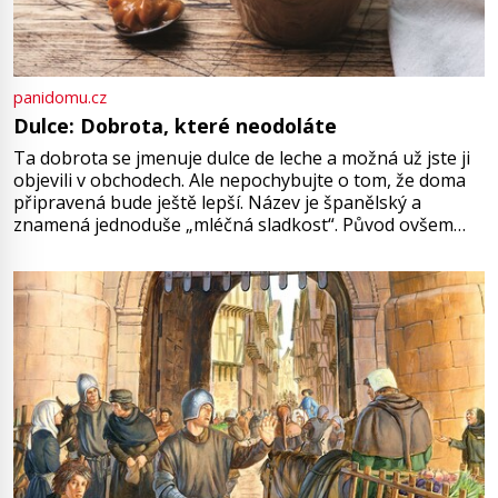
panidomu.cz
Dulce: Dobrota, které neodoláte
Ta dobrota se jmenuje dulce de leche a možná už jste ji
objevili v obchodech. Ale nepochybujte o tom, že doma
připravená bude ještě lepší. Název je španělský a
znamená jednoduše „mléčná sladkost“. Původ ovšem
není úplně jednoznačný, o autorství této receptury se
pře hned několik latinskoamerických zemí a k tomu
Francie, kde se traduje,