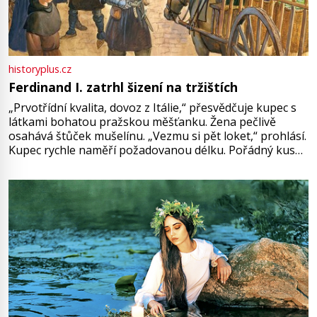
historyplus.cz
Ferdinand I. zatrhl šizení na tržištích
„Prvotřídní kvalita, dovoz z Itálie,“ přesvědčuje kupec s
látkami bohatou pražskou měšťanku. Žena pečlivě
osahává štůček mušelínu. „Vezmu si pět loket,“ prohlásí.
Kupec rychle naměří požadovanou délku. Pořádný kus
mu přitom zůstane za prsty… „Na šaty ho bude málo,
milostpaní. Stačí jenom na sukni,“ zhodnotí švadlena
množství růžového mušelínu. „Ošidili vás, podívejte.“
Vezme do ruky dřevěnou