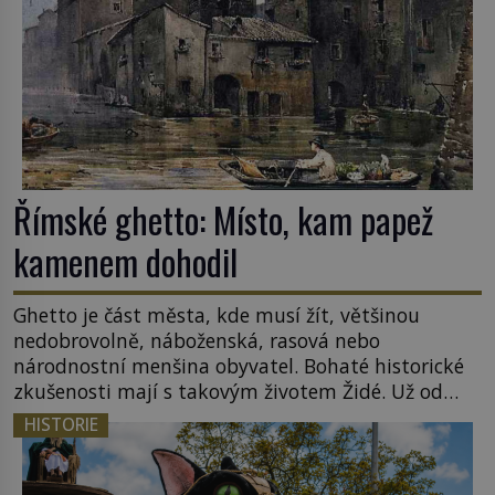
Římské ghetto: Místo, kam papež
kamenem dohodil
Ghetto je část města, kde musí žít, většinou
nedobrovolně, náboženská, rasová nebo
národnostní menšina obyvatel. Bohaté historické
zkušenosti mají s takovým životem Židé. Už od
středověku jsou totiž v každou chvíli nuceni v
HISTORIE
nějakém žít. Mezi ty nejslavnější patří i římské
ghetto založené v roce 1555. Pokud jde o vztah
k Židům, nemá se Řím čím chlubit. […]