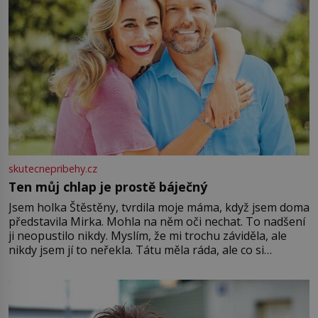
skutecnepribehy.cz
Ten můj chlap je prostě báječný
Jsem holka Štěstěny, tvrdila moje máma, když jsem doma
představila Mirka. Mohla na něm oči nechat. To nadšení
ji neopustilo nikdy. Myslím, že mi trochu záviděla, ale
nikdy jsem jí to neřekla. Tátu měla ráda, ale co si
pamatuji, tak jsme s Mirkem byli zamilovaní mnohem víc.
Jsme spolu moc rádi Tehdy byla jiná doba, když