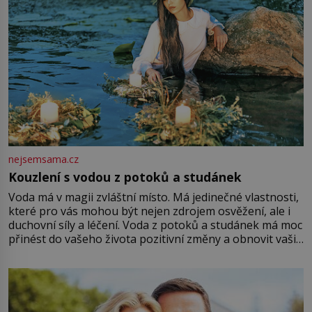
nejsemsama.cz
Kouzlení s vodou z potoků a studánek
Voda má v magii zvláštní místo. Má jedinečné vlastnosti,
které pro vás mohou být nejen zdrojem osvěžení, ale i
duchovní síly a léčení. Voda z potoků a studánek má moc
přinést do vašeho života pozitivní změny a obnovit vaši
energii. Využitím těchto přírodních zdrojů v magii
můžete obohatit své rituály a přinést do svého života
větší harmonii a klid. Je důležité