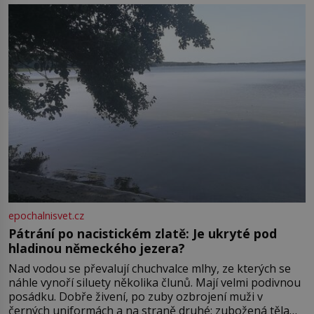
Boskovice na okraji Drahanské vrchoviny vznikla někdy
ve13. století, a už v roce 1313 kronikáři zaznamenali
epochalnisvet.cz
Pátrání po nacistickém zlatě: Je ukryté pod
hladinou německého jezera?
Nad vodou se převalují chuchvalce mlhy, ze kterých se
náhle vynoří siluety několika člunů. Mají velmi podivnou
posádku. Dobře živení, po zuby ozbrojení muži v
černých uniformách a na straně druhé: zubožená těla