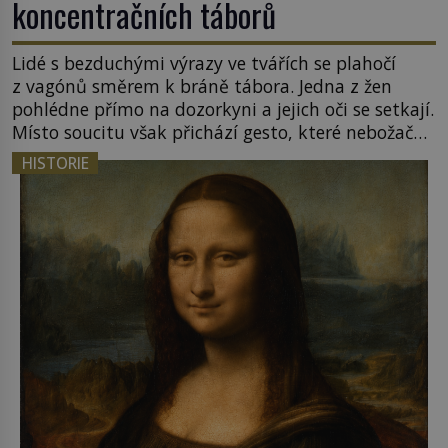
koncentračních táborů
Lidé s bezduchými výrazy ve tvářích se plahočí
z vagónů směrem k bráně tábora. Jedna z žen
pohlédne přímo na dozorkyni a jejich oči se setkají.
Místo soucitu však přichází gesto, které nebožačku
posílá rovnou do plynové komory. Jména jako
HISTORIE
Rudolf Höss (1901–1947), Josef Mengele (1911–
1979) či Heinrich Himmler (1900–1945) zná každý,
o koho se historie jen otřela. Jenže […]