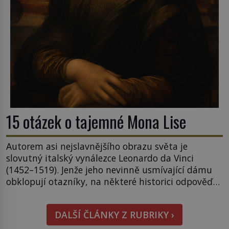
15 otázek o tajemné Mona Lise
Autorem asi nejslavnějšího obrazu světa je
slovutný italský vynálezce Leonardo da Vinci
(1452–1519). Jenže jeho nevinně usmívající dámu
obklopují otazníky, na některé historici odpověď
objeví, jiné zůstanou nezodpovězené. Kam si ji
pověsil Napoleon? Samotný císař Napoleon
DALŠÍ ČLÁNKY Z RUBRIKY ›
Bonaparte (1769–1821) má pro malbu slabost, a
tak si ji ještě jako první konzul přemístí do své