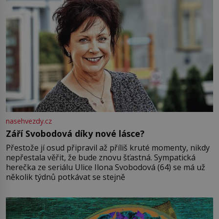
nasehvezdy.cz
Září Svobodová díky nové lásce?
Přestože jí osud připravil až příliš kruté momenty, nikdy
nepřestala věřit, že bude znovu šťastná. Sympatická
herečka ze seriálu Ulice Ilona Svobodová (64) se má už
několik týdnů potkávat se stejně