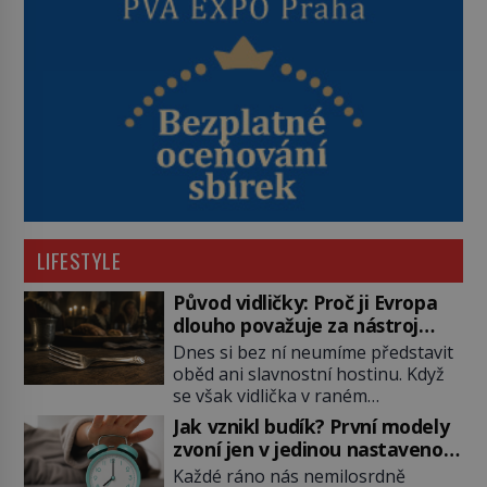
LIFESTYLE
Původ vidličky: Proč ji Evropa
dlouho považuje za nástroj
samotného satana?
Dnes si bez ní neumíme představit
oběd ani slavnostní hostinu. Když
se však vidlička v raném
středověku objevuje na evropských
Jak vznikl budík? První modely
stolech, vzbuzuje pohoršení,
zvoní jen v jedinou nastavenou
posměch i strach. Mnozí duchovní ji
hodinu
Každé ráno nás nemilosrdně
označují za projev pýchy a