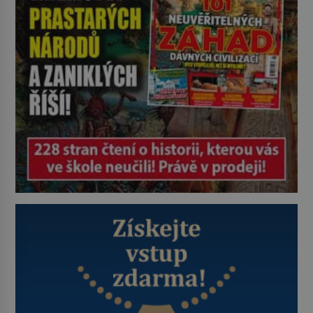
promyšlené a některé principy
používají chirurgové dodnes. Úplně
první […]