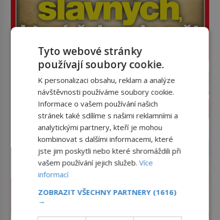
Tyto webové stránky
používají soubory cookie.
K personalizaci obsahu, reklam a analýze
návštěvnosti používáme soubory cookie.
Informace o vašem používání našich
PROLISTOVAT ČASOPIS
stránek také sdílíme s našimi reklamními a
analytickými partnery, kteří je mohou
reklama
kombinovat s dalšími informacemi, které
jste jim poskytli nebo které shromáždili při
vašem používání jejich služeb.
Více
informací
ZOBRAZIT VŠECHNY PARTNERY
(1616)
→