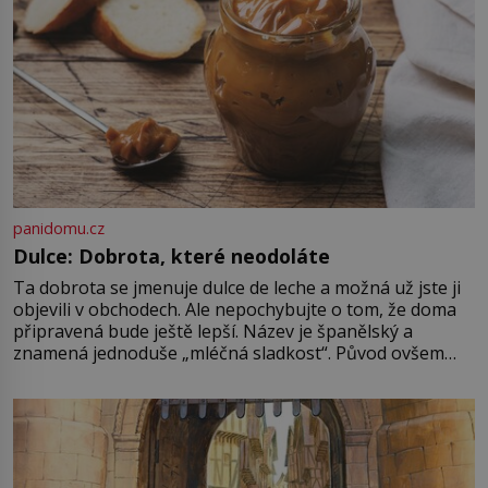
panidomu.cz
Dulce: Dobrota, které neodoláte
Ta dobrota se jmenuje dulce de leche a možná už jste ji
objevili v obchodech. Ale nepochybujte o tom, že doma
připravená bude ještě lepší. Název je španělský a
znamená jednoduše „mléčná sladkost“. Původ ovšem
není úplně jednoznačný, o autorství této receptury se
pře hned několik latinskoamerických zemí a k tomu
Francie, kde se traduje,