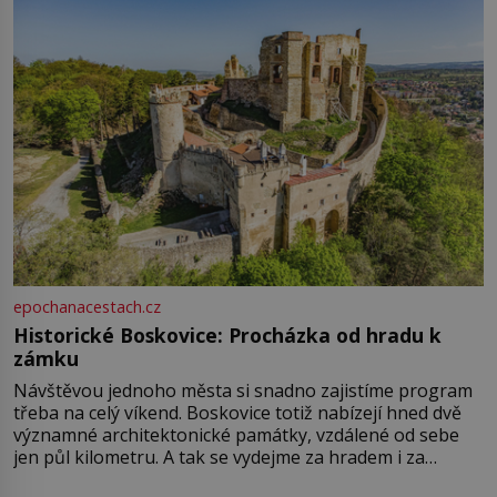
epochanacestach.cz
Historické Boskovice: Procházka od hradu k
zámku
Návštěvou jednoho města si snadno zajistíme program
třeba na celý víkend. Boskovice totiž nabízejí hned dvě
významné architektonické památky, vzdálené od sebe
jen půl kilometru. A tak se vydejme za hradem i za
zámkem do krásné jihomoravské krajiny. Trhová osada