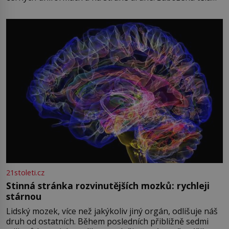
oblečená v chatrných vězeňských hadrech. Co tato
přízračná scéna znamená? Je jaro roku 1945, druhá
světová válka se chýlí ke konci. Jezero Stolpsee
21stoleti.cz
Stinná stránka rozvinutějších mozků: rychleji
stárnou
Lidský mozek, více než jakýkoliv jiný orgán, odlišuje náš
druh od ostatních. Během posledních přibližně sedmi