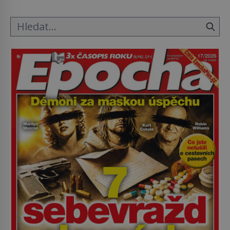
ložnice v Tuilerisjkém […]