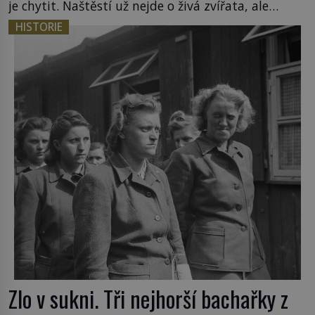
je chytit. Naštěstí už nejde o živá zvířata, ale
jenom o plyšové suvenýry. Kdysi to ale bylo jinak.
HISTORIE
Tato veselá podívaná připomíná jeden z
nejpodivnějších a zároveň nejkrutějších zvyků […]
Zlo v sukni. Tři nejhorší bachařky z