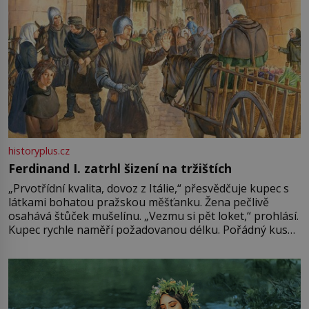
historyplus.cz
Ferdinand I. zatrhl šizení na tržištích
„Prvotřídní kvalita, dovoz z Itálie,“ přesvědčuje kupec s
látkami bohatou pražskou měšťanku. Žena pečlivě
osahává štůček mušelínu. „Vezmu si pět loket,“ prohlásí.
Kupec rychle naměří požadovanou délku. Pořádný kus
mu přitom zůstane za prsty… „Na šaty ho bude málo,
milostpaní. Stačí jenom na sukni,“ zhodnotí švadlena
množství růžového mušelínu. „Ošidili vás, podívejte.“
Vezme do ruky dřevěnou