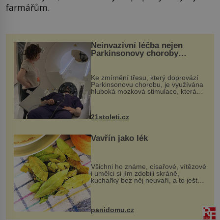
farmářům.
Neinvazivní léčba nejen
Parkinsonovy choroby
pomocí ultrazvukové
„helmy“
Ke zmírnění třesu, který doprovází
Parkinsonovu chorobu, je využívána
hluboká mozková stimulace, která
však vyžaduje vysoce invazivní
zákrok. Ultrazvuk zase není vhodný
k dostatečně přesnému zacílení ...
21stoleti.cz
Vavřín jako lék
Všichni ho známe, císařové, vítězové
i umělci si jím zdobili skráně,
kuchařky bez něj neuvaří, a to ještě
nevíte, že bobkový list může výrazně
zmírnit některé naše neduhy.
Obsahuje v malém množství ně...
panidomu.cz