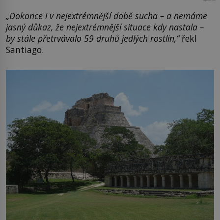
„Dokonce i v nejextrémnější
době
sucha – a nemáme
jasný důkaz, že nejextrémnější situace kdy nastala –
by stále přetrvávalo 59 druhů jedlých rostlin,“
řekl
Santiago.