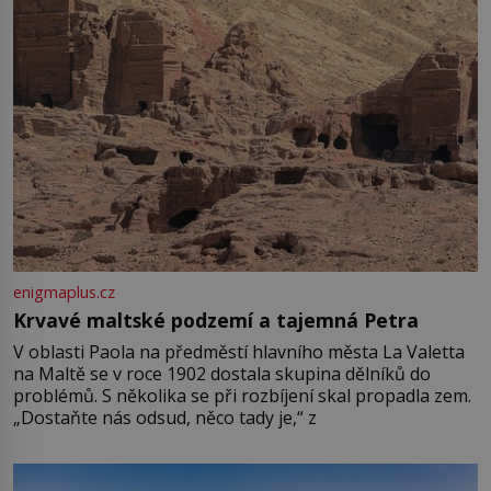
enigmaplus.cz
Krvavé maltské podzemí a tajemná Petra
V oblasti Paola na předměstí hlavního města La Valetta
na Maltě se v roce 1902 dostala skupina dělníků do
problémů. S několika se při rozbíjení skal propadla zem.
„Dostaňte nás odsud, něco tady je,“ z