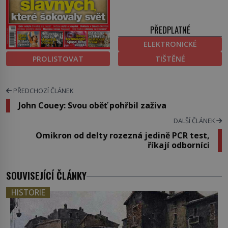
PŘEDPLATNÉ
ELEKTRONICKÉ
PROLISTOVAT
TIŠTĚNÉ
PŘEDCHOZÍ ČLÁNEK
John Couey: Svou oběť pohřbil zaživa
DALŠÍ ČLÁNEK
Omikron od delty rozezná jedině PCR test,
říkají odborníci
SOUVISEJÍCÍ ČLÁNKY
HISTORIE