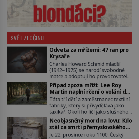
SVĚT ZLOČINU
Odveta za mřížemi: 47 ran pro
Krysaře
Charles Howard Schmid mladší
(1942–1975) se narodí svobodné
matce a adoptují ho provozovatelé
pečovatelského domu Charles a
Případ zpoza mříží: Lee Roy
Katharine Schmidovi. Synek jim
Martin naplní rčení o volání do
mnoho radosti nepřinese. Mezi
lesa
Táta tří dětí a zaměstnanec textilní
přáteli v arizonském Tusconu se
fabriky, který si přivydělává jako
mu přezdívá Krysař. Je to pohledný
taxikář. Okolí ho líčí jako slušného
a charismatický mladík, kterému to
člověka. To je Lee Roy Martin
ve škole dvakrát nejde. Exceluje ale
Neobjasněný mord na lovu: Kdo
(1937–1972), jinak též Škrtič z
v tělocviku. Škola si díky němu
stál za smrtí přemyslovského
Gaffney, městečka v Jižní Karolíně.
může vystavit […]
knížete Břetislava II.?
Je 22. prosince roku 1100. Český
Mezi lety 1967 až 1968 zavraždí dvě