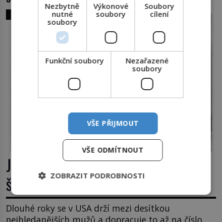
Nezbytně
Výkonové
Soubory
nutné
soubory
cílení
SVĚT ZLOČINU
soubory
Funkční soubory
Nezařazené
soubory
VŠE PŘIJMOUT
VŠE ODMÍTNOUT
James Whitey Bulger: Práskač, co
ZOBRAZIT PODROBNOSTI
šel po práskačích
Dlouhé roky se v USA drží mezi desítkou
nejhledanějších mužů a dopracuje to až na číslo