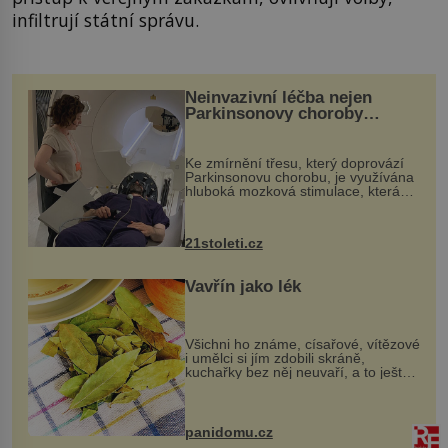
infiltrují státní správu.
Neinvazivní léčba nejen
Parkinsonovy choroby
pomocí ultrazvukové
„helmy“
Ke zmírnění třesu, který doprovází
Parkinsonovu chorobu, je využívána
hluboká mozková stimulace, která
však vyžaduje vysoce invazivní
zákrok. Ultrazvuk zase není vhodný
k dostatečně přesnému zacílení ...
21stoleti.cz
Vavřín jako lék
Všichni ho známe, císařové, vítězové
i umělci si jím zdobili skráně,
kuchařky bez něj neuvaří, a to ještě
nevíte, že bobkový list může výrazně
zmírnit některé naše neduhy.
Obsahuje v malém množství ně...
panidomu.cz