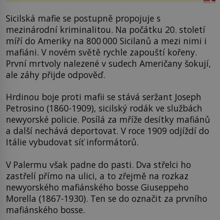
Sicilská mafie se postupně propojuje s
mezinárodní kriminalitou. Na počátku 20. století
míří do Ameriky na 800 000 Sicilanů a mezi nimi i
mafiáni. V novém světě rychle zapouští kořeny.
První mrtvoly nalezené v sudech Američany šokují,
ale záhy přijde odpověď.
Hrdinou boje proti mafii se stává seržant Joseph
Petrosino (1860-1909), sicilský rodák ve službách
newyorské policie. Posílá za mříže desítky mafiánů
a další nechává deportovat. V roce 1909 odjíždí do
Itálie vybudovat síť informátorů.
V Palermu však padne do pasti. Dva střelci ho
zastřelí přímo na ulici, a to zřejmě na rozkaz
newyorského mafiánského bosse Giuseppeho
Morella (1867-1930). Ten se do označit za prvního
mafiánského bosse.