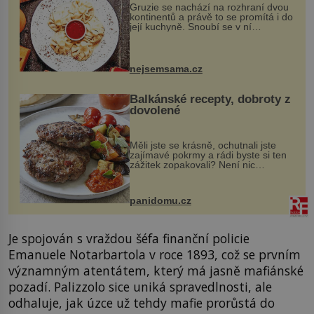
Gruzie se nachází na rozhraní dvou
kontinentů a právě to se promítá i do
její kuchyně. Snoubí se v ní
evropské a asijské chutě a díky tomu
vznikají rozmanité a chuťově bohaté
pokrmy, které rozhodně st...
nejsemsama.cz
Balkánské recepty, dobroty z
dovolené
Měli jste se krásně, ochutnali jste
zajímavé pokrmy a rádi byste si ten
zážitek zopakovali? Není nic
snazšího. Pljeskavica (10 porcí)
Možná jste ji ochutnali na dovolené v
bývalé Jugoslávii, lze ji vi...
panidomu.cz
Je spojován s vraždou šéfa finanční policie
Emanuele Notarbartola v roce 1893, což se prvním
významným atentátem, který má jasně mafiánské
pozadí. Palizzolo sice uniká spravedlnosti, ale
odhaluje, jak úzce už tehdy mafie prorůstá do