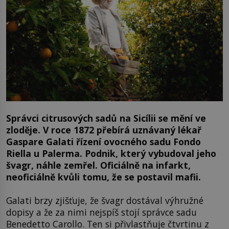
Správci citrusových sadů na Sicílii se mění ve
zloděje. V roce 1872 přebírá uznávaný lékař
Gaspare Galati řízení ovocného sadu Fondo
Riella u Palerma. Podnik, který vybudoval jeho
švagr, náhle zemřel. Oficiálně na infarkt,
neoficiálně kvůli tomu, že se postavil mafii.
Galati brzy zjišťuje, že švagr dostával výhružné
dopisy a že za nimi nejspíš stojí správce sadu
Benedetto Carollo. Ten si přivlastňuje čtvrtinu z