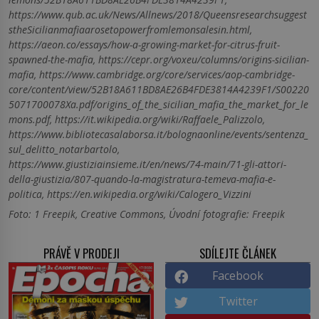
https://www.qub.ac.uk/News/Allnews/2018/Queensresearchsuggest
stheSicilianmafiaarosetopowerfromlemonsalesin.html,
https://aeon.co/essays/how-a-growing-market-for-citrus-fruit-
spawned-the-mafia, https://cepr.org/voxeu/columns/origins-sicilian-
mafia, https://www.cambridge.org/core/services/aop-cambridge-
core/content/view/52B18A611BD8AE26B4FDE3814A4239F1/S00220
5071700078Xa.pdf/origins_of_the_sicilian_mafia_the_market_for_le
mons.pdf, https://it.wikipedia.org/wiki/Raffaele_Palizzolo,
https://www.bibliotecasalaborsa.it/bolognaonline/events/sentenza_
sul_delitto_notarbartolo,
https://www.giustiziainsieme.it/en/news/74-main/71-gli-attori-
della-giustizia/807-quando-la-magistratura-temeva-mafia-e-
politica, https://en.wikipedia.org/wiki/Calogero_Vizzini
Foto: 1 Freepik, Creative Commons, Úvodní fotografie: Freepik
PRÁVĚ V PRODEJI
SDÍLEJTE ČLÁNEK
Facebook
Twitter