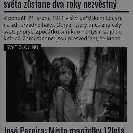
světa zůstane dva roky nezvěstný
V pondělí 21. srpna 1911 visí v pařížském Louvru
na zdi prázdné háky. Obraz, který dnes zná celý
svět, je pryč. Zpočátku si nikdo nemyslí, že jde o
krádež. Zaměstnanci jsou přesvědčeni, že Mona
Lisa je jen v restaurátorské dílně nebo u fotografa.
SVĚT ZLOČINU
Když se ukáže pravda, propukne jeden z největších
honů na zloděje v […]
José Pereira: Místo manželky 12letá