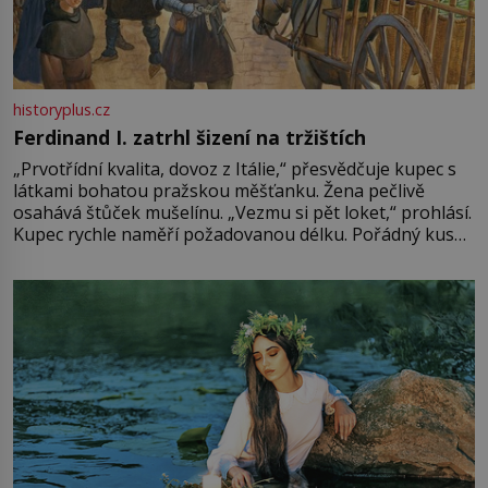
historyplus.cz
Ferdinand I. zatrhl šizení na tržištích
„Prvotřídní kvalita, dovoz z Itálie,“ přesvědčuje kupec s
látkami bohatou pražskou měšťanku. Žena pečlivě
osahává štůček mušelínu. „Vezmu si pět loket,“ prohlásí.
Kupec rychle naměří požadovanou délku. Pořádný kus
mu přitom zůstane za prsty… „Na šaty ho bude málo,
milostpaní. Stačí jenom na sukni,“ zhodnotí švadlena
množství růžového mušelínu. „Ošidili vás, podívejte.“
Vezme do ruky dřevěnou