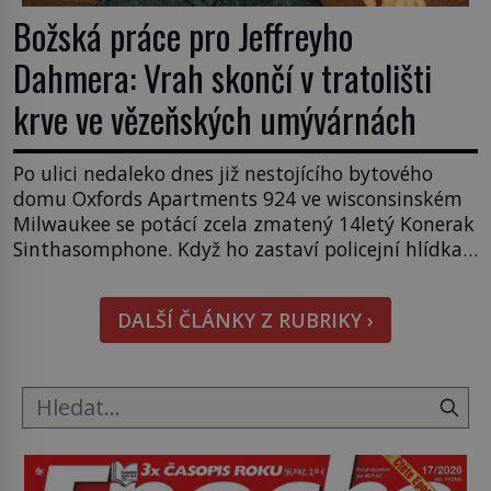
Božská práce pro Jeffreyho
Dahmera: Vrah skončí v tratolišti
krve ve vězeňských umývárnách
Po ulici nedaleko dnes již nestojícího bytového
domu Oxfords Apartments 924 ve wisconsinském
Milwaukee se potácí zcela zmatený 14letý Konerak
Sinthasomphone. Když ho zastaví policejní hlídka,
ochable jí nadiktuje adresu „jeho kamaráda“.
Strážníci ho dopraví zpět do udaného bytu. Oním
DALŠÍ ČLÁNKY Z RUBRIKY ›
„kamarádem“ je ovšem jeden z nejslavnějších
vrahů, Jeffrey Dahmer (1960–1994). Je 27. května
1991. […]