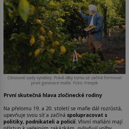
Citrusové sady vynášejí. Právě díky tomu se začíná formovat
první generace mafie. Foto: Freepik
První skutečná hlava zločinecké rodiny
Na přelomu 19. a 20. století se mafie dál rozrůstá,
upevňuje svou síť a začíná
spolupracovat s
politiky, podnikateli a policií
. Vlivní mafiáni mají
přístup k veřejným zakázkám, ovlivňují volby,