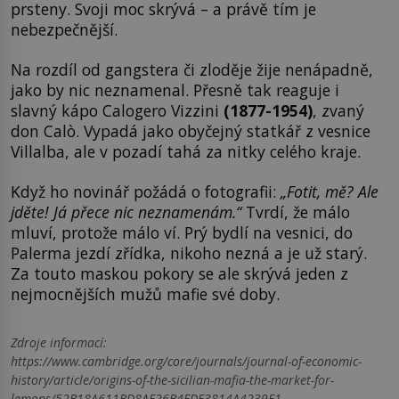
prsteny. Svoji moc skrývá – a právě tím je
nebezpečnější.
Na rozdíl od gangstera či zloděje žije nenápadně,
jako by nic neznamenal. Přesně tak reaguje i
slavný kápo Calogero Vizzini
(1877-1954)
, zvaný
don Calò. Vypadá jako obyčejný statkář z vesnice
Villalba, ale v pozadí tahá za nitky celého kraje.
Když ho novinář požádá o fotografii:
„Fotit, mě? Ale
jděte! Já přece nic neznamenám.“
Tvrdí, že málo
mluví, protože málo ví. Prý bydlí na vesnici, do
Palerma jezdí zřídka, nikoho nezná a je už starý.
Za touto maskou pokory se ale skrývá jeden z
nejmocnějších mužů mafie své doby.
Zdroje informací:
https://www.cambridge.org/core/journals/journal-of-economic-
history/article/origins-of-the-sicilian-mafia-the-market-for-
lemons/52B18A611BD8AE26B4FDE3814A4239F1,