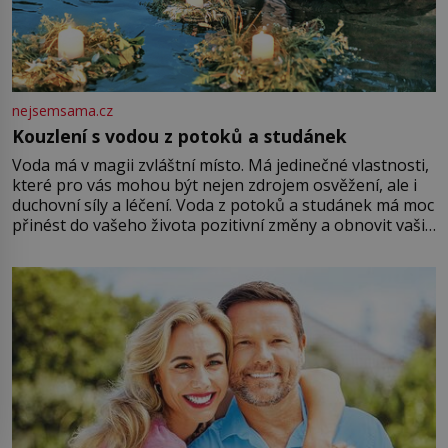
nejsemsama.cz
Kouzlení s vodou z potoků a studánek
Voda má v magii zvláštní místo. Má jedinečné vlastnosti,
které pro vás mohou být nejen zdrojem osvěžení, ale i
duchovní síly a léčení. Voda z potoků a studánek má moc
přinést do vašeho života pozitivní změny a obnovit vaši
energii. Využitím těchto přírodních zdrojů v magii
můžete obohatit své rituály a přinést do svého života
větší harmonii a klid. Je důležité