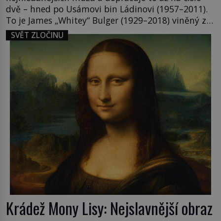
dvě – hned po Usámovi bin Ládinovi (1957–2011).
To je James „Whitey“ Bulger (1929–2018) viněný ze
spoluúčasti na 19 vraždách, vydírání a lichvy. A
SVĚT ZLOČINU
samozřejmě, krom toho je ještě drogový dealer,
který neváhá odstranit z cesty všechny práskače,
zatímco […]
Krádež Mony Lisy: Nejslavnější obraz