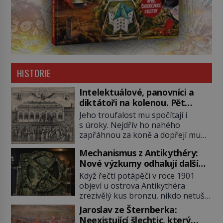
HISTORIE
Intelektuálové, panovníci a
diktátoři na kolenou. Pět
posledních okamžiků před
Jeho troufalost mu spočítají i
popravou
s úroky. Nejdřív ho nahého
zapřáhnou za koně a dopřejí mu
vyhlídkovou trasu kolem Londýna.
Mechanismus z Antikythéry:
Když ho pak věší, myslí si, že útrapy
Nové výzkumy odhalují další
skončily. Těsně předtím, než ztratí
překvapení o starověkém
vědomí ho odříznou a začnou jeho
Když řečtí potápěči v roce 1901
počítači
tělo zbavovat orgánů. Chvíli ještě
objeví u ostrova Antikythéra
vnímá, pak ho vysvobodí
zrezivělý kus bronzu, nikdo netuší,
bezvědomí a smrt. Do posledního
že drží v rukou jeden z
Jaroslav ze Šternberka:
doušku Kdo: Sokrates […]
nejúžasnějších vynálezů starověku.
Neexistující šlechtic, který