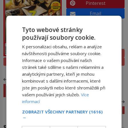
Pinterest
Email
Tyto webové stránky
používají soubory cookie.
PŘEDPLATNÉ
K personalizaci obsahu, reklam a analýze
ELEKTRONICKÉ
návštěvnosti používáme soubory cookie.
Informace o vašem používání našich
PROLISTOVAT
TIŠTĚNÉ
stránek také sdílíme s našimi reklamními a
analytickými partnery, kteří je mohou
PŘEDCHOZÍ ČLÁNEK
kombinovat s dalšími informacemi, které
Nejpodivnější fobie: Oholit! Všude! Lidi i
jste jim poskytli nebo které shromáždili při
zvířata!
vašem používání jejich služeb.
Více
informací
DALŠÍ ČLÁNEK
Plastová polévka: Nový kontinent na obzoru?
ZOBRAZIT VŠECHNY PARTNERY
(1616)
→
SOUVISEJÍCÍ ČLÁNKY