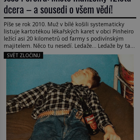
dcera – a sousedi o všem vědí!
Píše se rok 2010. Muž v bílé košili systematicky
listuje kartotékou lékařských karet v obci Pinheiro
ležící asi 20 kilometrů od farmy s podivínským
majitelem. Něco tu nesedí. Ledaže… Ledaže by ta
mladá dívka z farmy byla ne manželkou, ale
SVĚT ZLOČINU
dcerou – a všechny ty děti byly zplozené v incestu.
Na sociálním odboru jednoho z […]