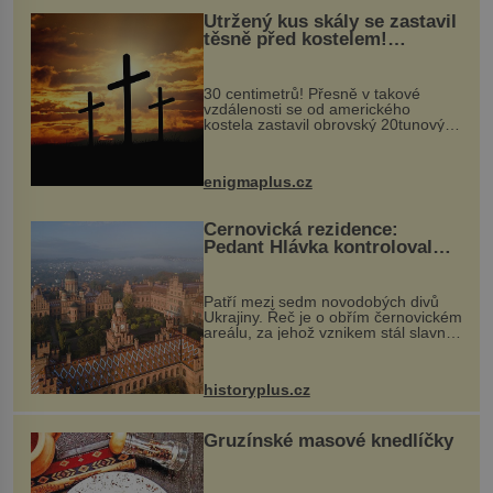
Utržený kus skály se zastavil
těsně před kostelem!
Ochránila ho boží síla?
30 centimetrů! Přesně v takové
vzdálenosti se od amerického
kostela zastavil obrovský 20tunový
balvan, který se v květnu 2014
nečekaně odtrhl od nedaleké skály
při její demolici. Podle místních stojí
enigmaplus.cz
...
Černovická rezidence:
Pedant Hlávka kontroloval
každou cihlu
Patří mezi sedm novodobých divů
Ukrajiny. Řeč je o obřím černovickém
areálu, za jehož vznikem stál slavný
český architekt Josef Hlávka. Ten si
na něm dal mimořádně záležet. Jeho
stavební plány by při ...
historyplus.cz
Gruzínské masové knedlíčky