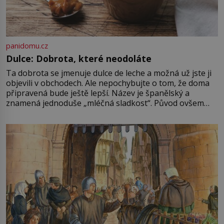
panidomu.cz
Dulce: Dobrota, které neodoláte
Ta dobrota se jmenuje dulce de leche a možná už jste ji
objevili v obchodech. Ale nepochybujte o tom, že doma
připravená bude ještě lepší. Název je španělský a
znamená jednoduše „mléčná sladkost“. Původ ovšem
není úplně jednoznačný, o autorství této receptury se
pře hned několik latinskoamerických zemí a k tomu
Francie, kde se traduje,