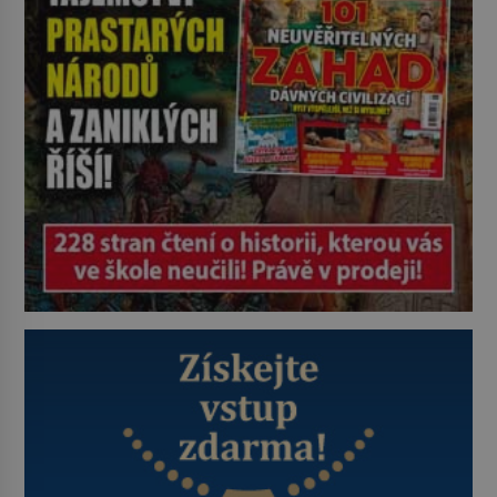
promyšlené a některé principy
používají chirurgové dodnes. Úplně
první […]