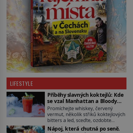
LIFESTYLE
Příběhy slavných koktejlů: Kde
se vzal Manhattan a Bloody
Mary?
Promíchejte whiskey, červený
vermut, několik střiků koktejlových
bitters a led, sceďte, ozdobte
koktejlovou třešinkou a tadá…
Nápoj, která chutná po seně.
Manhattan je tu! A pokud to má být