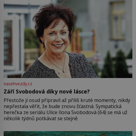
nasehvezdy.cz
Září Svobodová díky nové lásce?
Přestože jí osud připravil až příliš kruté momenty, nikdy
nepřestala věřit, že bude znovu šťastná. Sympatická
herečka ze seriálu Ulice Ilona Svobodová (64) se má už
několik týdnů potkávat se stejně