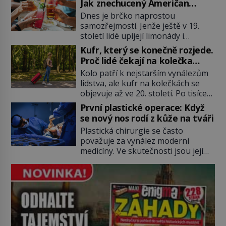
Jak znechucený Američan
skutečně on, dejte si pozor, ať
vymyslel brčko
Dnes je brčko naprostou
místo klasické americké rye
samozřejmostí. Jenže ještě v 19.
whiskey či klidně bourbonu
století lidé upíjejí limonády i
nepoužijete skotskou whisku. Co
koktejly dutými stébly žita nebo
se stane? Inu, koktejl bude stále
Kufr, který se konečně rozjede.
žitné slámy. Fungují sice dobře,
skvělý, ale už to nebude
Proč lidé čekají na kolečka
mají ale jednu nepříjemnou
Manhattan ale […]
téměř pět tisíc let?
Kolo patří k nejstarším vynálezům
vlastnost po chvíli se rozmáčejí a
lidstva, ale kufr na kolečkách se
nápoji dodávají travnatou příchuť.
objevuje až ve 20. století. Po tisíce
Právě tahle drobná nepříjemnost
let lidé vláčejí těžká zavazadla v
přivede amerického výrobce
První plastické operace: Když
rukou, na zádech nebo je nakládají
cigaretových náustků k nápadu,
se nový nos rodí z kůže na tváři
na povozy. Stačí přitom jediný
který změní způsob pití po celém
Plastická chirurgie se často
nápad, připevnit ke kufru kolečka.
[…]
považuje za vynález moderní
Jenže právě ten nikdo dlouho
medicíny. Ve skutečnosti jsou její
nedostane. Až jednou se na letišti
kořeny staré více než dva a půl
ozve věta, která změní […]
tisíce let. V dobách, kdy ještě
neexistují antibiotika ani anestezie,
se odvážní lékaři pokoušejí vracet
lidem tváře znetvořené válkou,
tresty nebo nehodami. Jejich
metody jsou překvapivě