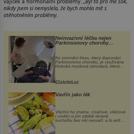
vajíček a hormonální problémy.
„Byl to pro mě šok,
nikdy jsem si nemyslela, že bych mohla mít s
otěhotněním problémy.
Neinvazivní léčba nejen
Parkinsonovy choroby
pomocí ultrazvukové
„helmy“
Ke zmírnění třesu, který doprovází
Parkinsonovu chorobu, je využívána
hluboká mozková stimulace, která
však vyžaduje vysoce invazivní
zákrok. Ultrazvuk zase není vhodný
k dostatečně přesnému zacílení ...
21stoleti.cz
Vavřín jako lék
Všichni ho známe, císařové, vítězové
i umělci si jím zdobili skráně,
kuchařky bez něj neuvaří, a to ještě
nevíte, že bobkový list může výrazně
zmírnit některé naše neduhy.
Obsahuje v malém množství ně...