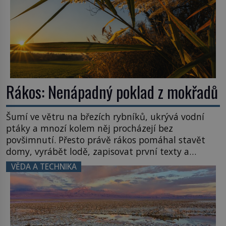
Rákos: Nenápadný poklad z mokřadů
Šumí ve větru na březích rybníků, ukrývá vodní
ptáky a mnozí kolem něj procházejí bez
povšimnutí. Přesto právě rákos pomáhal stavět
domy, vyrábět lodě, zapisovat první texty a
inspiroval řadu pověstí. Tato skromná, ale
VĚDA A TECHNIKA
užitečná rostlina provází člověka už tisíce let.
Většina lidí vnímá rákos jen jako obyčejnou kulisu
letního koupání. Stačí se však podívat […]