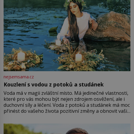
nejsemsama.cz
Kouzlení s vodou z potoků a studánek
Voda má v magii zvláštní místo. Má jedinečné vlastnosti,
které pro vás mohou být nejen zdrojem osvěžení, ale i
duchovní síly a léčení. Voda z potoků a studánek má moc
přinést do vašeho života pozitivní změny a obnovit vaši
energii. Využitím těchto přírodních zdrojů v magii
můžete obohatit své rituály a přinést do svého života
větší harmonii a klid. Je důležité