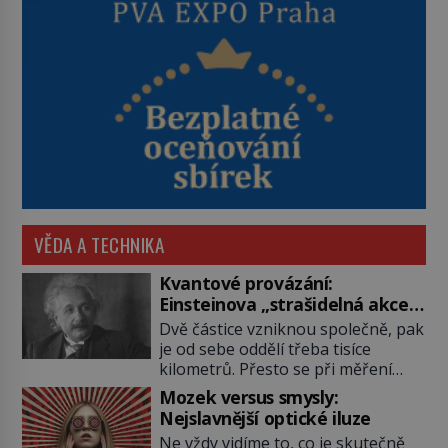
VĚDA A TECHNIKA
Kvantové provázání:
Einsteinova „strašidelná akce
na dálku“ dál mate i fascinuje
Dvě částice vzniknou společně, pak
vědce
je od sebe oddělí třeba tisíce
kilometrů. Přesto se při měření
chovají, jako by mezi nimi
Mozek versus smysly:
existovalo neviditelné pouto. Albert
Nejslavnější optické iluze
Einstein tomu s jistou dávkou
Ne vždy vidíme to, co je skutečně