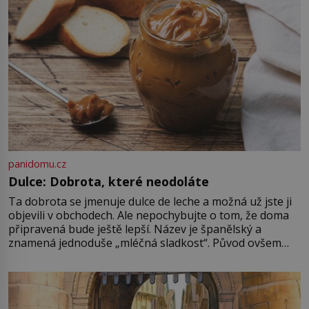
[…]
panidomu.cz
Dulce: Dobrota, které neodoláte
Ta dobrota se jmenuje dulce de leche a možná už jste ji
objevili v obchodech. Ale nepochybujte o tom, že doma
připravená bude ještě lepší. Název je španělský a
znamená jednoduše „mléčná sladkost“. Původ ovšem
není úplně jednoznačný, o autorství této receptury se
pře hned několik latinskoamerických zemí a k tomu
Francie, kde se traduje,