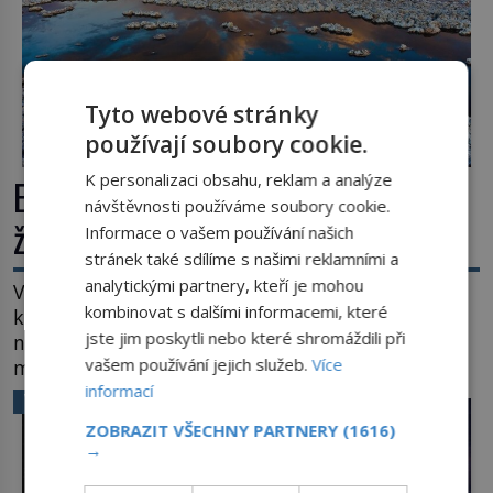
Tyto webové stránky
používají soubory cookie.
K personalizaci obsahu, reklam a analýze
Extrémní podmínky na Zemi: Kde
návštěvnosti používáme soubory cookie.
život přežívá navzdory všemu
Informace o vašem používání našich
stránek také sdílíme s našimi reklamními a
analytickými partnery, kteří je mohou
Vroucí voda, mráz hluboko pod bodem mrazu,
kombinovat s dalšími informacemi, které
kyseliny, smrtící tlak i pouště, kde celé roky
jste jim poskytli nebo které shromáždili při
nespadne jediná kapka deště. Na první pohled
vašem používání jejich služeb.
Více
místa, kde nemůže existovat vůbec nic. Přesto
právě tady vědci objevují organismy, které
informací
VĚDA A TECHNIKA
posouvají hranice života. Každý nový nález mění
ZOBRAZIT VŠECHNY PARTNERY
(1616)
naše představy o tom, co všechno dokáže příroda a
→
napovídá, kde bychom jednou […]