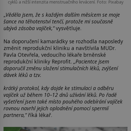
cyklů a nižší intenzita menstruačního krvácení. Foto: Pixabay
„
Věděla jsem, že s každým dalším měsícem se moje
šance na těhotenství tenčí, protože mi současně
ubývá zásoba vajíček,“
vysvětluje.
Na doporučení kamarádky se rozhodla naposledy
změnit reprodukční kliniku a navštívila MUDr.
Pavla Otevřela, vedoucího lékaře brněnské
reprodukční kliniky Reprofit.
„Pacientce jsem
doporučil změnu složení stimulačních léků, zvýšení
dávek léků a tzv.
krátký protokol, kdy dojde ke stimulaci a odběru
vajíček už během 10–12 dnů užívání léků. Po řadě
vyšetření jsem také místo pouhého odebírání vajíček
rovnou navrhl jejich oplodnění pomocí spermií
partnera,“
říká lékař.