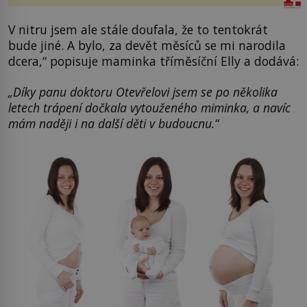
V nitru jsem ale stále doufala, že to tentokrát
bude jiné. A bylo, za devět měsíců se mi narodila
dcera,“ popisuje maminka tříměsíční Elly a dodává:
„Díky panu doktoru Otevřelovi jsem se po několika
letech trápení dočkala vytouženého miminka, a navíc
mám naději i na další děti v budoucnu.“