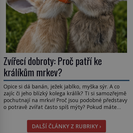
Zvířecí dobroty: Proč patří ke
králíkům mrkev?
Opice si dá banán, ježek jablko, myška sýr. A co
zajíc či jeho blízký kolega králík? Ti si samozřejmě
pochutnají na mrkvi! Proč jsou podobné představy
o potravě zvířat často spíš mýty? Pokud máte
doma králíka, mrkev mu dát můžete. A nejspíš mu
i bude chutnat, ovšem měl by ji mít jen jako
DALŠÍ ČLÁNKY Z RUBRIKY ›
občasný pamlsek. […]