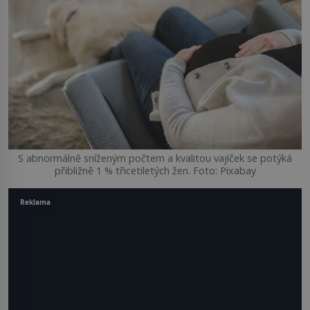
S abnormálně sníženým počtem a kvalitou vajíček se potýká
přibližně 1 % třicetiletých žen. Foto: Pixabay
Reklama