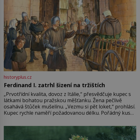
historyplus.cz
Ferdinand I. zatrhl šizení na tržištích
„Prvotřídní kvalita, dovoz z Itálie,“ přesvědčuje kupec s
látkami bohatou pražskou měšťanku. Žena pečlivě
osahává štůček mušelínu. „Vezmu si pět loket,“ prohlásí.
Kupec rychle naměří požadovanou délku. Pořádný kus
mu přitom zůstane za prsty… „Na šaty ho bude málo,
milostpaní. Stačí jenom na sukni,“ zhodnotí švadlena
množství růžového mušelínu. „Ošidili vás, podívejte.“
Vezme do ruky dřevěnou