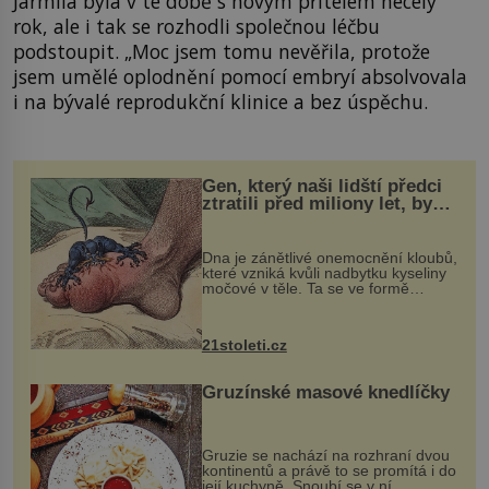
Jarmila byla v té době s novým přítelem necelý
rok, ale i tak se rozhodli společnou léčbu
podstoupit. „Moc jsem tomu nevěřila, protože
jsem umělé oplodnění pomocí embryí absolvovala
i na bývalé reprodukční klinice a bez úspěchu.
Gen, který naši lidští předci
ztratili před miliony let, by
mohl pomoci s léčbou
„nemoci králů“
Dna je zánětlivé onemocnění kloubů,
které vzniká kvůli nadbytku kyseliny
močové v těle. Ta se ve formě
krystalků ukládá v blízkosti kloubů,
nejčastěji přitom postihuje palce na
nohou, a způsobuje bole...
21stoleti.cz
Gruzínské masové knedlíčky
Gruzie se nachází na rozhraní dvou
kontinentů a právě to se promítá i do
její kuchyně. Snoubí se v ní