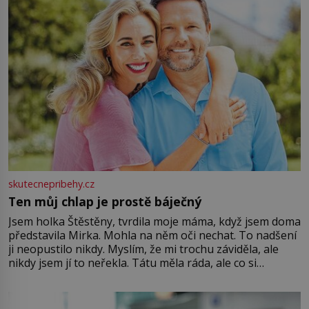
skutecnepribehy.cz
Ten můj chlap je prostě báječný
Jsem holka Štěstěny, tvrdila moje máma, když jsem doma
představila Mirka. Mohla na něm oči nechat. To nadšení
ji neopustilo nikdy. Myslím, že mi trochu záviděla, ale
nikdy jsem jí to neřekla. Tátu měla ráda, ale co si
pamatuji, tak jsme s Mirkem byli zamilovaní mnohem víc.
Jsme spolu moc rádi Tehdy byla jiná doba, když