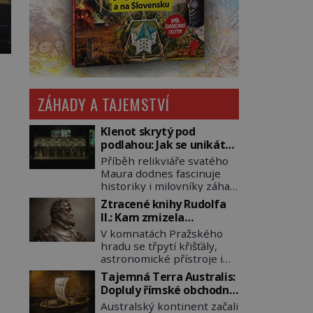
ZÁHADY A TAJEMSTVÍ
Klenot skrytý pod
podlahou: Jak se unikátní
románský poklad dostal
Příběh relikviáře svatého
do zapadlého Bečova?
Maura dodnes fascinuje
historiky i milovníky záhad
po celém světě. Tato
Ztracené knihy Rudolfa
románská zlatnická
II.: Kam zmizela
památka ze 13. století je
nejzáhadnější knihovna
V komnatách Pražského
po českých korunovačních
Evropy?
hradu se třpytí křišťály,
klenotech druhým
astronomické přístroje i
nejcennějším movitým
podivné alchymistické
majetkem v České
Tajemná Terra Australis:
rukopisy. Císař Rudolf II.
republice. Přestože byl
Dopluly římské obchodní
shromažďuje vše, co
klenot v roce 1985 po
lodě až do Austrálie?
Australský kontinent začali
souvisí s tajemstvím
dramatickém pátrání