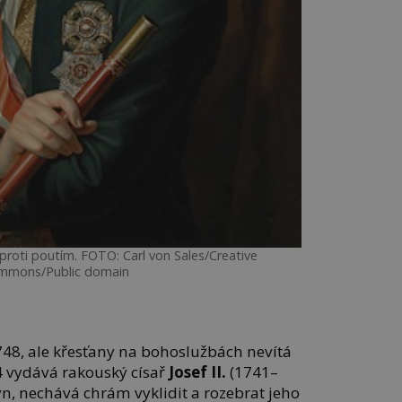
ě proti poutím. FOTO: Carl von Sales/Creative
mmons/Public domain
48, ale křesťany na bohoslužbách nevítá
4 vydává rakouský císař
Josef II.
(1741–
n, nechává chrám vyklidit a rozebrat jeho