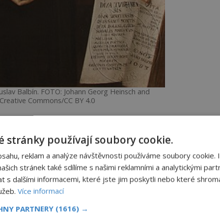
huslav Balbín. FOTO: Johann Georg Heinsch and
Creative Commons/CC BY 4.0
 stránky používají soubory cookie.
 kterou nedokládají žádné archeologické
už kolem roku 1200 př. n. l. stávalo pravěké
bsahu, reklam a analýze návštěvnosti používáme soubory cookie. 
sídlili i Keltové. V pozdním středověku tu
šich stránek také sdílíme s našimi reklamními a analytickými partn
stává známým poutním místem.
s dalšími informacemi, které jste jim poskytli nebo které shromá
lužeb.
Více informací
svěcení základního kamene současné
CHNY PARTNERY
(1616) →
y Marie.