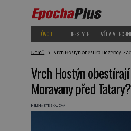
ÚVOD
LIFESTYLE
VĚDA A TECHN
Domů
Vrch Hostýn obestírají legendy. Za
Vrch Hostýn obestírají
Moravany před Tatary?
HELENA STEJSKALOVÁ