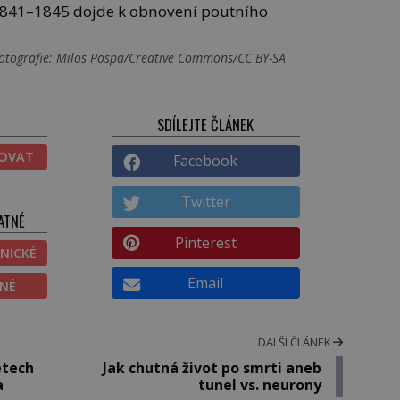
h 1841–1845 dojde k obnovení poutního
otografie: Milos Pospa/Creative Commons/CC BY-SA
SDÍLEJTE ČLÁNEK
TOVAT
Facebook
Twitter
ATNÉ
Pinterest
NICKÉ
Email
ĚNÉ
DALŠÍ ČLÁNEK
etech
Jak chutná život po smrti aneb
a
tunel vs. neurony