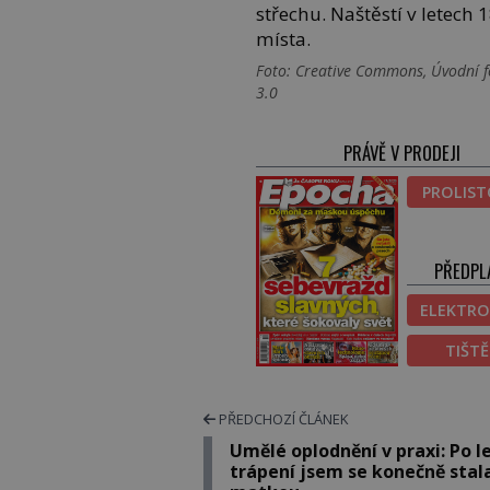
střechu. Naštěstí v letec
místa.
Foto: Creative Commons, Úvodní f
3.0
PRÁVĚ V PRODEJI
PROLIS
PŘEDPL
ELEKTRO
TIŠT
PŘEDCHOZÍ ČLÁNEK
Umělé oplodnění v praxi: Po l
trápení jsem se konečně stal