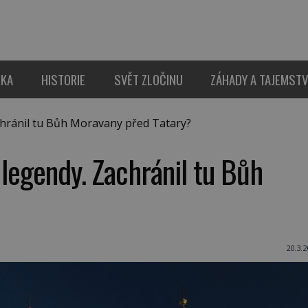
IKA
HISTORIE
SVĚT ZLOČINU
ZÁHADY A TAJEMSTV
chránil tu Bůh Moravany před Tatary?
 legendy. Zachránil tu Bůh
20.3.2