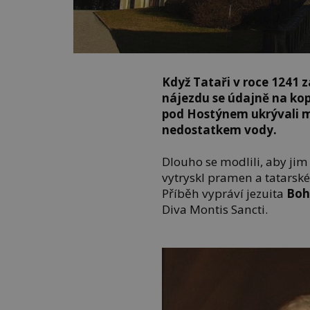
Když Tataři v roce 1241 z
nájezdu se údajně na kopc
pod Hostýnem ukrývali mí
nedostatkem vody.
Dlouho se modlili, aby ji
vytryskl pramen a tatarské
Příběh vypráví jezuita
Boh
Diva Montis Sancti.