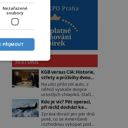
Nezařazené
soubory
E PŘIJMOUT
HISTORIE
KGB versus CIA: Historie,
střety a průšvihy dvou
nejznámějších tajných
Na ulici přibrzdí auto, z
služeb historie
něhož vyskáče dvojice
urostlých chlapíků. Stačí
pár vteřin a už agresivně
Kdo je víc? Pět operací,
buší na dveře. O další
při nichž dochází ke
okamžik později vlečou
střetu obou tajných
Zpráva dorazí jen pár dnů
nebožáka do auta, a pak už
služeb
poté, co se Američané
ho nikdy nikdo nespatří.
rozhodnou vykopat pod
Dostal se totiž do rukou