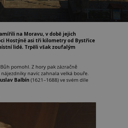
amířili na Moravu, v době jejich
i Hostýně asi tři kilometry od Bystřice
stní lidé. Trpěli však zoufalým
m Bůh pomohl. Z hory pak zázračně
 nájezdníky navíc zahnala velká bouře.
uslav Balbín
(1621–1688) ve svém díle