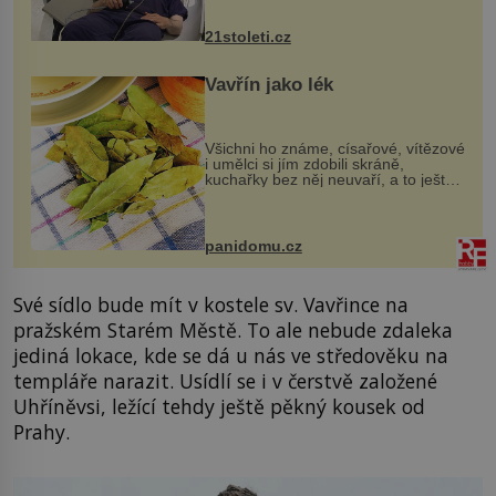
zákrok. Ultrazvuk zase není vhodný
k dostatečně přesnému zacílení ...
21stoleti.cz
Vavřín jako lék
Všichni ho známe, císařové, vítězové
i umělci si jím zdobili skráně,
kuchařky bez něj neuvaří, a to ještě
nevíte, že bobkový list může výrazně
zmírnit některé naše neduhy.
Obsahuje v malém množství ně...
panidomu.cz
Své sídlo bude mít v kostele sv. Vavřince na
pražském Starém Městě. To ale nebude zdaleka
jediná lokace, kde se dá u nás ve středověku na
templáře narazit. Usídlí se i v čerstvě založené
Uhříněvsi, ležící tehdy ještě pěkný kousek od
Prahy.