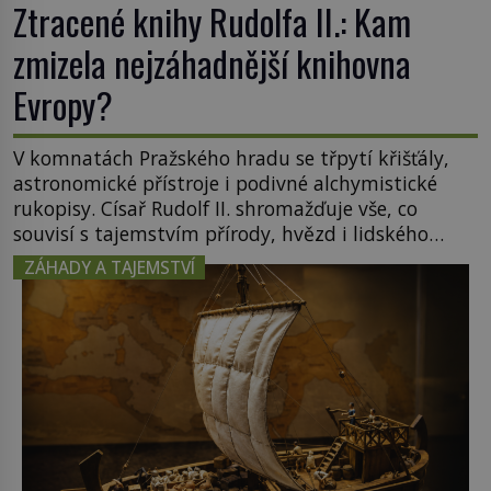
Ztracené knihy Rudolfa II.: Kam
zmizela nejzáhadnější knihovna
Evropy?
V komnatách Pražského hradu se třpytí křišťály,
astronomické přístroje i podivné alchymistické
rukopisy. Císař Rudolf II. shromažďuje vše, co
souvisí s tajemstvím přírody, hvězd i lidského
poznání. Jenže po jeho smrti se jeho slavné sbírky
ZÁHADY A TAJEMSTVÍ
začínají rozpadat a část z nich mizí navždy. Kdo
odnesl nejvzácnější knihy? A existují ještě někde
zapomenuté rukopisy, které nikdo […]