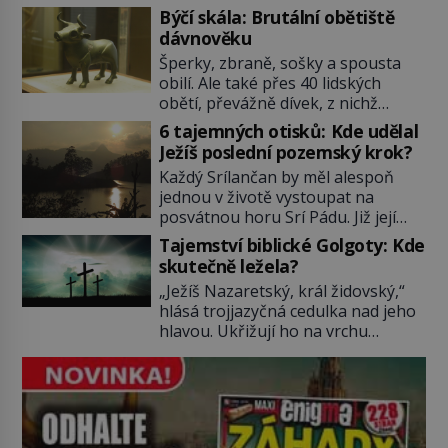
katastrofou. 20letý technik Scott
Býčí skála: Brutální obětiště
Tyler se zřítí na zem! Zranění jsou
dávnověku
neslučitelná se životem. „Nepoužil
Šperky, zbraně, sošky a spousta
bezpečnostní zábranu,“ osvětlí
obilí. Ale také přes 40 lidských
smrtelnou nehodu tiskový mluvčí
obětí, převážně dívek, z nichž
parku a vyšetřovatelé mu dávají za
některým rozetnou hlavu a
pravdu: „Atrakce je v pořádku.“ A
6 tajemných otisků: Kde udělal
useknou končetiny. To je slavný
pak přijde srpen roku […]
Ježíš poslední pozemský krok?
halštatský pohřeb. V Evropě
Každý Srílančan by měl alespoň
nevídaný objev, který dodnes
jednou v životě vystoupat na
neumíme vysvětlit… Jeho koníčkem
posvátnou horu Srí Pádu. Již její
je „slepá jeskynní zvířena“, a díky
název nám v překladu prozradí
tomu, přestože je hlavně lékař,
Tajemství biblické Golgoty: Kde
tajemství: Znamená „Svatá stopa“.
objeví řadu nových organismů.
skutečně ležela?
Zbývá se jen pohádat, čí že ta
Jindřich Wankel (1821–1897) […]
„Ježíš Nazaretský, král židovský,“
stopa tedy vlastně je…? O její
hlásá trojjazyčná cedulka nad jeho
důležitosti nám referuje již Marco
hlavou. Ukřižují ho na vrchu
Polo (1254–1324). Není se co divit,
Golgotě. Zřejmě nejvýznamnější
2243 metrů vysoká Srí Páda, kterou
místo Nového zákona najdeme v
[…]
Jeruzalémě. A na první pohled by se
zdálo jasné, kde. Ale jen zdálo…
Starodávná legenda praví, že