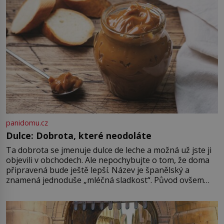
je ovšem jeden z nejslavnějších
vrahů, Jeffrey Dahmer (1960–1994).
Je 27. května 1991. […]
panidomu.cz
Dulce: Dobrota, které neodoláte
Ta dobrota se jmenuje dulce de leche a možná už jste ji
objevili v obchodech. Ale nepochybujte o tom, že doma
připravená bude ještě lepší. Název je španělský a
znamená jednoduše „mléčná sladkost“. Původ ovšem
není úplně jednoznačný, o autorství této receptury se
pře hned několik latinskoamerických zemí a k tomu
Francie, kde se traduje,