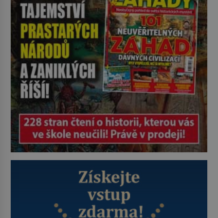
Golgota, v překladu z aramejštiny
„lebka“, dostane svůj název pro to,
že právě sem je přenesena […]