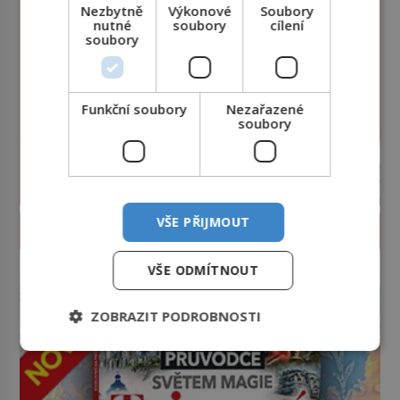
Nezbytně
Výkonové
Soubory
nutné
soubory
cílení
soubory
Funkční soubory
Nezařazené
soubory
VŠE PŘIJMOUT
PROLISTOVAT ČASOPIS
VŠE ODMÍTNOUT
reklama
ZOBRAZIT PODROBNOSTI