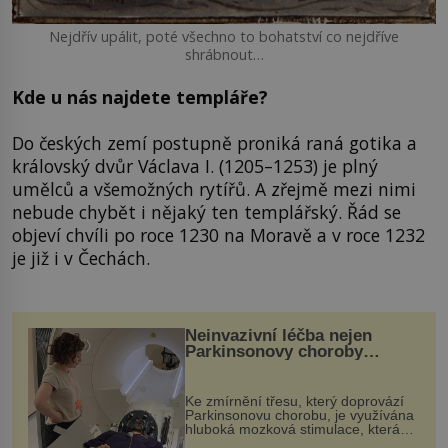
Nejdřív upálit, poté všechno to bohatství co nejdříve
shrábnout…
Kde u nás najdete templáře?
Do českých zemí postupně proniká raná gotika a
královský dvůr Václava I. (1205–1253) je plný
umělců a všemožných rytířů. A zřejmě mezi nimi
nebude chybět i nějaký ten templářský. Řád se
objeví chvíli po roce 1230 na Moravě a v roce 1232
je již i v Čechách.
Neinvazivní léčba nejen
Parkinsonovy choroby
pomocí ultrazvukové
„helmy“
Ke zmírnění třesu, který doprovází
Parkinsonovu chorobu, je využívána
hluboká mozková stimulace, která
však vyžaduje vysoce invazivní