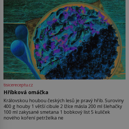
tisicereceptu.cz
Hříbková omáčka
Královskou houbou českých lesů je pravý hřib. Suroviny
400 g houby 1 větší cibule 2 lžíce másla 200 ml šlehačky
100 ml zakysané smetana 1 bobkový list 5 kuliček
nového koření petrželka ne