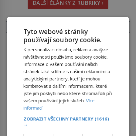
DALŠÍ ČLÁNKY Z RUBRIKY ›
unavený a drogou ovládaný muž? Marcus Aurelius
byl zastáncem stoicismu, učení, […]
Tyto webové stránky
používají soubory cookie.
K personalizaci obsahu, reklam a analýze
návštěvnosti používáme soubory cookie.
Informace o vašem používání našich
stránek také sdílíme s našimi reklamními a
analytickými partnery, kteří je mohou
kombinovat s dalšími informacemi, které
jste jim poskytli nebo které shromáždili při
vašem používání jejich služeb.
Více
informací
ZOBRAZIT VŠECHNY PARTNERY
(1616)
→