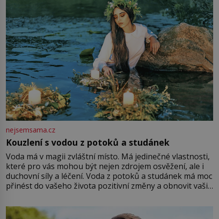
Vezme do ruky dřevěnou
nejsemsama.cz
Kouzlení s vodou z potoků a studánek
Voda má v magii zvláštní místo. Má jedinečné vlastnosti,
které pro vás mohou být nejen zdrojem osvěžení, ale i
duchovní síly a léčení. Voda z potoků a studánek má moc
přinést do vašeho života pozitivní změny a obnovit vaši
energii. Využitím těchto přírodních zdrojů v magii
můžete obohatit své rituály a přinést do svého života
větší harmonii a klid. Je důležité