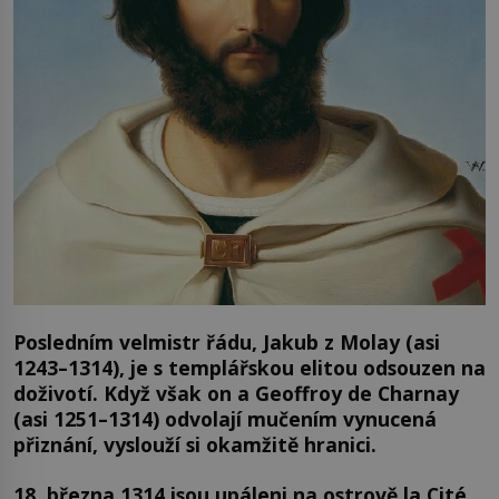
Posledním velmistr řádu, Jakub z Molay (asi
1243–1314), je s templářskou elitou odsouzen na
doživotí. Když však on a Geoffroy de Charnay
(asi 1251–1314) odvolají mučením vynucená
přiznání, vyslouží si okamžitě hranici.
18. března 1314 jsou upáleni na ostrově la Cité