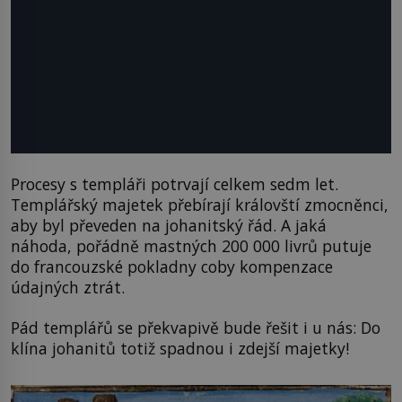
Procesy s templáři potrvají celkem sedm let.
Templářský majetek přebírají královští zmocněnci,
aby byl převeden na johanitský řád. A jaká
náhoda, pořádně mastných 200 000 livrů putuje
do francouzské pokladny coby kompenzace
údajných ztrát.
Pád templářů se překvapivě bude řešit i u nás: Do
klína johanitů totiž spadnou i zdejší majetky!