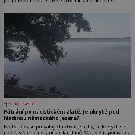
jen půl kilometru. A tak se vydejme za hradem i za
zámkem do krásné jihomoravské krajiny. Trhová osada
Boskovice na okraji Drahanské vrchoviny vznikla někdy
ve13. století, a už v roce 1313 kronikáři zaznamenali
epochalnisvet.cz
Pátrání po nacistickém zlatě: Je ukryté pod
hladinou německého jezera?
Nad vodou se převalují chuchvalce mlhy, ze kterých se
náhle vynoří siluety několika člunů. Mají velmi podivnou