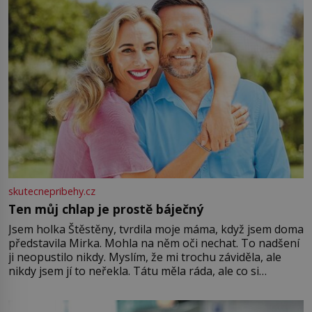
skutecnepribehy.cz
Ten můj chlap je prostě báječný
Jsem holka Štěstěny, tvrdila moje máma, když jsem doma
představila Mirka. Mohla na něm oči nechat. To nadšení
ji neopustilo nikdy. Myslím, že mi trochu záviděla, ale
nikdy jsem jí to neřekla. Tátu měla ráda, ale co si
pamatuji, tak jsme s Mirkem byli zamilovaní mnohem víc.
Jsme spolu moc rádi Tehdy byla jiná doba, když