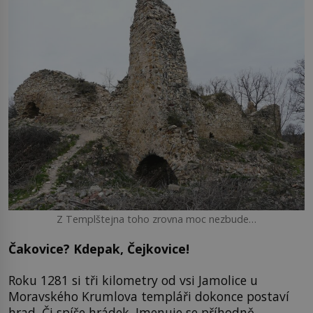
Z Templštejna toho zrovna moc nezbude…
Čakovice? Kdepak, Čejkovice!
Roku 1281 si tři kilometry od vsi Jamolice u
Moravského Krumlova templáři dokonce postaví
hrad. Či spíše hrádek. Jmenuje se příhodně