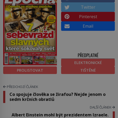
Twitter
Pinterest
Email
PŘEDPLATNÉ
ELEKTRONICKÉ
PROLISTOVAT
TIŠTĚNÉ
PŘEDCHOZÍ ČLÁNEK
Co spojuje člověka se žirafou? Nejde jenom o
sedm krčních obratlů
DALŠÍ ČLÁNEK
Albert Einstein mohl být prezidentem Izraele.