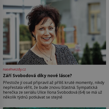
nasehvezdy.cz
Září Svobodová díky nové lásce?
Přestože jí osud připravil až příliš kruté momenty, nikdy
nepřestala věřit, že bude znovu šťastná. Sympatická
herečka ze seriálu Ulice Ilona Svobodová (64) se má už
několik týdnů potkávat se stejně