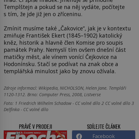
Templštejn a pokud se na něj vydáte, počítejte
s tím, že jde již jen o zříceninu.
Zmínit musíme také „Čakovice“, jak je v kontextu
zmiňuje František Ekert (1845–1902) katolický
kněz, historik a hlavně člen Komise pro soupis
památek Prahy. Nemyslí tím ovšem dnešní část
matičky měst, ale vínem vonící Čejkovice na
Hodonínsku. Stačí se podívat na znak obce a
templářská minulost jako by znovu ožívala.
Zdroje informací:
Wikipedia, NICHOLSON, Helen Jane. Templáři
1120-1312. Brno: Computer Press, 2008, Listverse
Foto: 1 Friedrich Wilhelm Schadow - CC volné dílo 2 CC volné dílo 3
Delfínka - CC volné dílo
PRÁVĚ V PRODEJI
SDÍLEJTE ČLÁNEK
Facebook