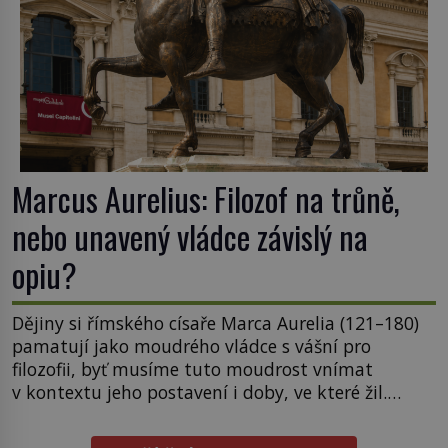
Marcus Aurelius: Filozof na trůně,
nebo unavený vládce závislý na
opiu?
Dějiny si římského císaře Marca Aurelia (121–180)
pamatují jako moudrého vládce s vášní pro
filozofii, byť musíme tuto moudrost vnímat
v kontextu jeho postavení i doby, ve které žil.
Máme však nyní rozbít tuto obecně přijímanou
pravdu na padrť a prohlásit, že to byl jen životem