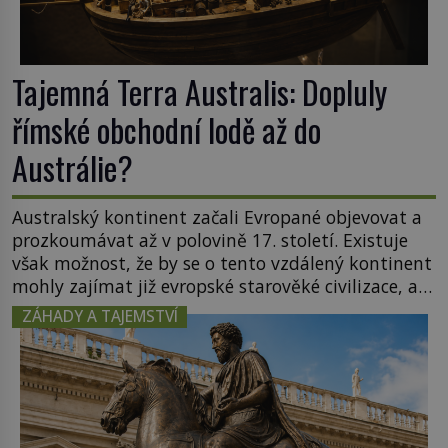
Tajemná Terra Australis: Dopluly
římské obchodní lodě až do
Austrálie?
Australský kontinent začali Evropané objevovat a
prozkoumávat až v polovině 17. století. Existuje
však možnost, že by se o tento vzdálený kontinent
mohly zajímat již evropské starověké civilizace, a
to o 15 století dříve? Již od starověku kartografové
ZÁHADY A TAJEMSTVÍ
zakreslovali do map záhadný kontinent Terra
Australis – Jižní zemi. Proč? Do jisté míry to byl
smysl pro […]