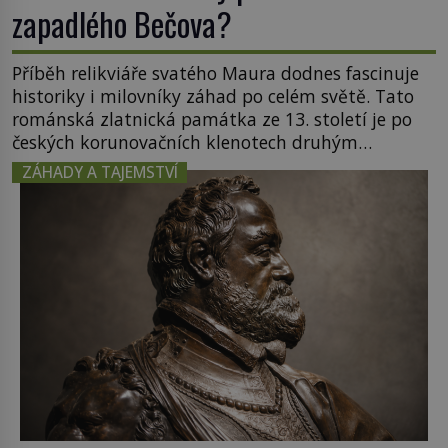
zapadlého Bečova?
Příběh relikviáře svatého Maura dodnes fascinuje
historiky i milovníky záhad po celém světě. Tato
románská zlatnická památka ze 13. století je po
českých korunovačních klenotech druhým
nejcennějším movitým majetkem v České
ZÁHADY A TAJEMSTVÍ
republice. Přestože byl klenot v roce 1985 po
dramatickém pátrání kriminalistů úspěšně
nalezen, jeho minulost stále obestírá hustá mlha.
Otázky, jak přesně se tato […]