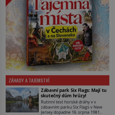
ZÁHADY A TAJEMSTVÍ
Zábavní park Six Flags: Mají tu
skutečný dům hrůzy!
Rutinní test horské dráhy v v
zábavním parku Six Flags v New
Jersey dopadne 16. srpna 1981