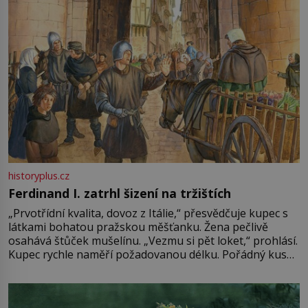
historyplus.cz
Ferdinand I. zatrhl šizení na tržištích
„Prvotřídní kvalita, dovoz z Itálie,“ přesvědčuje kupec s
látkami bohatou pražskou měšťanku. Žena pečlivě
osahává štůček mušelínu. „Vezmu si pět loket,“ prohlásí.
Kupec rychle naměří požadovanou délku. Pořádný kus
mu přitom zůstane za prsty… „Na šaty ho bude málo,
milostpaní. Stačí jenom na sukni,“ zhodnotí švadlena
množství růžového mušelínu. „Ošidili vás, podívejte.“