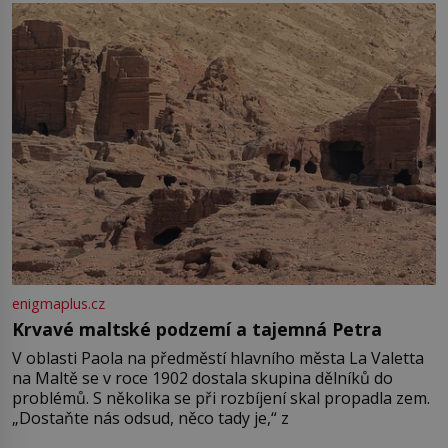
enigmaplus.cz
Krvavé maltské podzemí a tajemná Petra
V oblasti Paola na předměstí hlavního města La Valetta
na Maltě se v roce 1902 dostala skupina dělníků do
problémů. S několika se při rozbíjení skal propadla zem.
„Dostaňte nás odsud, něco tady je,“ z