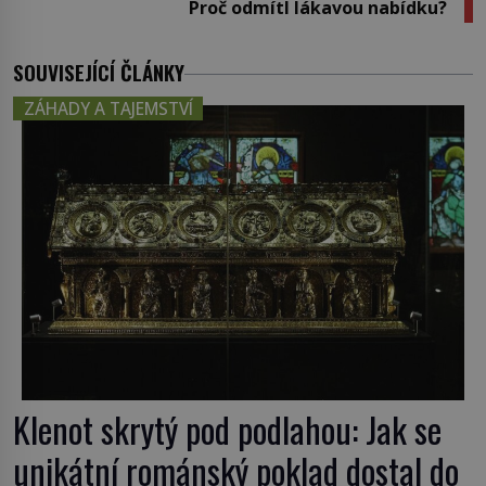
Proč odmítl lákavou nabídku?
SOUVISEJÍCÍ ČLÁNKY
ZÁHADY A TAJEMSTVÍ
Klenot skrytý pod podlahou: Jak se
unikátní románský poklad dostal do