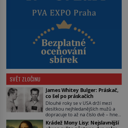
SVĚT ZLOČINU
James Whitey Bulger: Práskač,
co šel po práskačích
Dlouhé roky se v USA drží mezi
desítkou nejhledanějších mužů a
dopracuje to až na číslo dvě – hned
po Usámovi bin Ládinovi (1957–
Krádež Mony Lisy: Nejslavnější
2011). To je James „Whitey“ Bulger