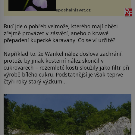
přírodě stane – a podle nového
výzkumu to může být pro druhy
epochalnisvet.cz
vstupenka...
Buď jde o pohřeb velmože, kterého mají oběti
zřejmě provázet v zásvětí, anebo o krvavé
přepadení kupecké karavany. Co se ví určitě?
Například to, že Wankel nález doslova zachrání,
protože by jinak kosterní nález skončil v
cukrovarech – rozemleté kosti sloužily jako filtr při
výrobě bílého cukru. Podstatnější je však teprve
čtyři roky starý výzkum…