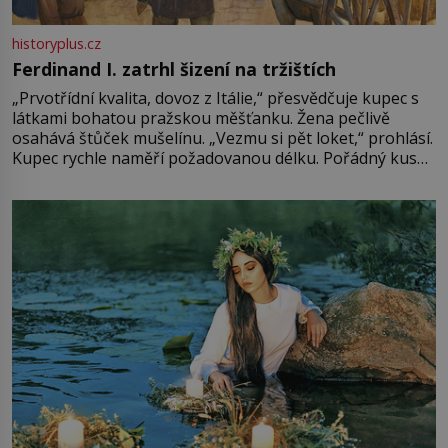
historyplus.cz
Ferdinand I. zatrhl šizení na tržištích
„Prvotřídní kvalita, dovoz z Itálie,“ přesvědčuje kupec s
látkami bohatou pražskou měšťanku. Žena pečlivě
osahává štůček mušelínu. „Vezmu si pět loket,“ prohlásí.
Kupec rychle naměří požadovanou délku. Pořádný kus
mu přitom zůstane za prsty… „Na šaty ho bude málo,
milostpaní. Stačí jenom na sukni,“ zhodnotí švadlena
množství růžového mušelínu. „Ošidili vás, podívejte.“
Vezme do ruky dřevěnou