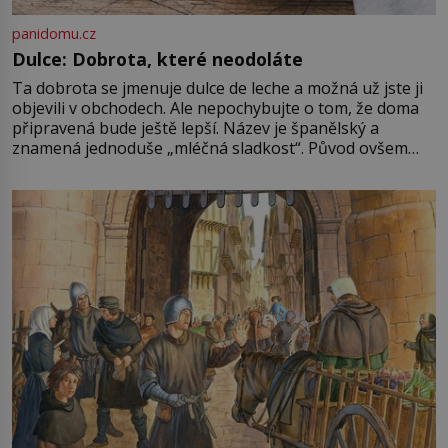
panidomu.cz
Dulce: Dobrota, které neodoláte
Ta dobrota se jmenuje dulce de leche a možná už jste ji
objevili v obchodech. Ale nepochybujte o tom, že doma
připravená bude ještě lepší. Název je španělský a
znamená jednoduše „mléčná sladkost“. Původ ovšem
není úplně jednoznačný, o autorství této receptury se
pře hned několik latinskoamerických zemí a k tomu
Francie, kde se traduje,