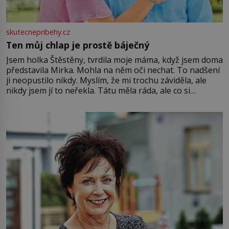
skutecnepribehy.cz
Ten můj chlap je prostě báječný
Jsem holka Štěstěny, tvrdila moje máma, když jsem doma
představila Mirka. Mohla na něm oči nechat. To nadšení
ji neopustilo nikdy. Myslím, že mi trochu záviděla, ale
nikdy jsem jí to neřekla. Tátu měla ráda, ale co si
pamatuji, tak jsme s Mirkem byli zamilovaní mnohem víc.
Jsme spolu moc rádi Tehdy byla jiná doba, když