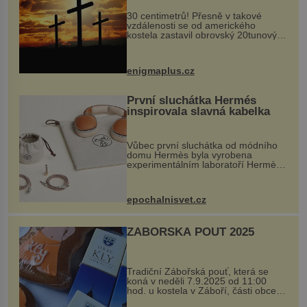
30 centimetrů! Přesně v takové
vzdálenosti se od amerického
kostela zastavil obrovský 20tunový
balvan, který se v květnu 2014
nečekaně odtrhl od nedaleké skály
při její demolici. Podle místních stojí
enigmaplus.cz
...
První sluchátka Hermés
inspirovala slavná kabelka
Vůbec první sluchátka od módního
domu Hermès byla vyrobena
experimentálním laboratoří Hermès
Ateliers Horizons. Elegantní gadget
si vyžádal dva roky vývoje a chlubí
se ručně šitou hovězí kůží a
epochalnisvet.cz
kovový...
ZÁBOŘSKÁ POUŤ 2025
Tradiční Zábořská pouť, která se
koná v neděli 7.9.2025 od 11:00
hod. u kostela v Záboří, části obce
Kly u Mělníka. V programu naleznete