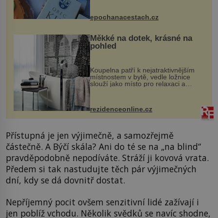
komentovanou prohlídku kostela,
dobovou hudbu, řemesla, atrakce...
epochanacestach.cz
Měkké na dotek, krásné na
pohled
Koupelna patří k nejatraktivnějším
místnostem v bytě, vedle ložnice
slouží jako místo pro relaxaci a
odpočinek. Koupelnový textil –
ručníky, osušky a koberečky –
mohou jako mávnutím kouzelného
rezidenceonline.cz
proutku...
Přístupná je jen výjimečně, a samozřejmě
částečně. A Býčí skála? Ani do té se na „na blind“
pravděpodobně nepodíváte. Stráží ji kovová vrata.
Předem si tak nastudujte těch pár výjimečných
dní, kdy se dá dovnitř dostat.
Nepříjemný pocit ovšem senzitivní lidé zažívají i
jen poblíž vchodu. Několik svědků se navíc shodne,