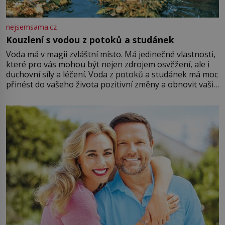
nejsemsama.cz
Kouzlení s vodou z potoků a studánek
Voda má v magii zvláštní místo. Má jedinečné vlastnosti,
které pro vás mohou být nejen zdrojem osvěžení, ale i
duchovní síly a léčení. Voda z potoků a studánek má moc
přinést do vašeho života pozitivní změny a obnovit vaši
energii. Využitím těchto přírodních zdrojů v magii
můžete obohatit své rituály a přinést do svého života
větší harmonii a klid. Je důležité