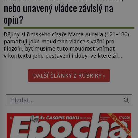
nebo unavený vládce závislý na
opiu?
Dějiny si římského císaře Marca Aurelia (121–180)
pamatují jako moudrého vládce s vášní pro
filozofii, byť musíme tuto moudrost vnímat
v kontextu jeho postavení i doby, ve které žil.
Máme však nyní rozbít tuto obecně přijímanou
pravdu na padrť a prohlásit, že to byl jen životem
DALŠÍ ČLÁNKY Z RUBRIKY ›
unavený a drogou ovládaný muž? Marcus Aurelius
byl zastáncem stoicismu, učení, […]