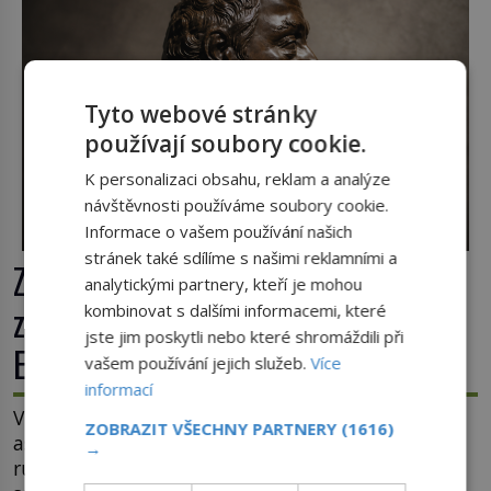
nalezen, jeho minulost stále obestírá hustá mlha.
Otázky, jak přesně se tato […]
Tyto webové stránky
používají soubory cookie.
K personalizaci obsahu, reklam a analýze
návštěvnosti používáme soubory cookie.
Informace o vašem používání našich
stránek také sdílíme s našimi reklamními a
Ztracené knihy Rudolfa II.: Kam
analytickými partnery, kteří je mohou
zmizela nejzáhadnější knihovna
kombinovat s dalšími informacemi, které
jste jim poskytli nebo které shromáždili při
Evropy?
vašem používání jejich služeb.
Více
informací
V komnatách Pražského hradu se třpytí křišťály,
ZOBRAZIT VŠECHNY PARTNERY
(1616)
astronomické přístroje i podivné alchymistické
→
rukopisy. Císař Rudolf II. shromažďuje vše, co