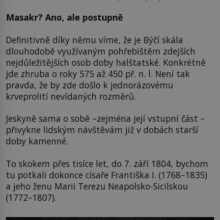
Masakr? Ano, ale postupně
Definitivně díky němu víme, že je Býčí skála
dlouhodobě využívaným pohřebištěm zdejších
nejdůležitějších osob doby halštatské. Konkrétně
jde zhruba o roky 575 až 450 př. n. l. Není tak
pravda, že by zde došlo k jednorázovému
krveprolití nevídaných rozměrů.
Jeskyně sama o sobě –zejména její vstupní část –
přivykne lidským návštěvám již v dobách starší
doby kamenné.
To skokem přes tisíce let, do 7. září 1804, bychom
tu potkali dokonce císaře Františka I. (1768–1835)
a jeho ženu Marii Terezu Neapolsko-Sicilskou
(1772–1807).