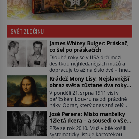
SVĚT ZLOČINU
James Whitey Bulger: Práskač,
co šel po práskačích
Dlouhé roky se v USA drží mezi
desítkou nejhledanějších mužů a
dopracuje to až na číslo dvě – hned
po Usámovi bin Ládinovi (1957–
Krádež Mony Lisy: Nejslavnější
2011). To je James „Whitey“ Bulger
obraz světa zůstane dva roky
(1929–2018) viněný ze spoluúčasti
nezvěstný
V pondělí 21. srpna 1911 visí v
na 19 vraždách, vydírání a lichvy. A
pařížském Louvru na zdi prázdné
samozřejmě, krom toho je ještě
háky. Obraz, který dnes zná celý
drogový dealer, který neváhá
svět, je pryč. Zpočátku si nikdo
odstranit z cesty všechny práskače,
José Pereira: Místo manželky
nemyslí, že jde o krádež.
zatímco […]
12letá dcera – a sousedi o všem
Zaměstnanci jsou přesvědčeni, že
vědí!
Píše se rok 2010. Muž v bílé košili
Mona Lisa je jen v restaurátorské
systematicky listuje kartotékou
dílně nebo u fotografa. Když se