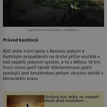
Tajemství není dodnes osvětleno…
Průvod kostlivců
Býčí skála trůní spolu s Barovou jeskyní a
Rudickým propadáním na druhé příčce soutěže o
náš nejdelší jeskynní systém, a to s délkou 18 km.
První místo patří téměř 45kilometrové spleti
spadající pod Amatérskou jeskyni ukrytou taktéž v
Moravském krasu.
Utržený kus skály se zastavil
těsně před kostelem!
Ochránila ho boží síla?