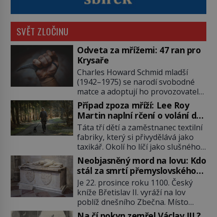
SVĚT ZLOČINU
Odveta za mřížemi: 47 ran pro
Krysaře
Charles Howard Schmid mladší
(1942–1975) se narodí svobodné
matce a adoptují ho provozovatelé
pečovatelského domu Charles a
Případ zpoza mříží: Lee Roy
Katharine Schmidovi. Synek jim
Martin naplní rčení o volání do
mnoho radosti nepřinese. Mezi
lesa
Táta tří dětí a zaměstnanec textilní
přáteli v arizonském Tusconu se
fabriky, který si přivydělává jako
mu přezdívá Krysař. Je to pohledný
taxikář. Okolí ho líčí jako slušného
a charismatický mladík, kterému to
člověka. To je Lee Roy Martin
ve škole dvakrát nejde. Exceluje ale
Neobjasněný mord na lovu: Kdo
(1937–1972), jinak též Škrtič z
v tělocviku. Škola si díky němu
stál za smrtí přemyslovského
Gaffney, městečka v Jižní Karolíně.
může vystavit […]
knížete Břetislava II.?
Je 22. prosince roku 1100. Český
Mezi lety 1967 až 1968 zavraždí dvě
kníže Břetislav II. vyráží na lov
ženy a dvě dívky. Dne 20. května
poblíž dnešního Zbečna. Místo
1967 znásilní a zavraždí 32letou
návratu na Pražský hrad však
Annie Lucille Dedmondovou. […]
Na čí pokyn zemřel Václav III.?