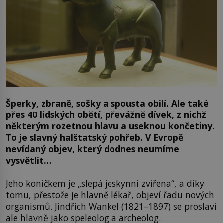
Šperky, zbraně, sošky a spousta obilí. Ale také
přes 40 lidských obětí, převážně dívek, z nichž
některým rozetnou hlavu a useknou končetiny.
To je slavný halštatský pohřeb. V Evropě
nevídaný objev, který dodnes neumíme
vysvětlit…
Jeho koníčkem je „slepá jeskynní zvířena“, a díky
tomu, přestože je hlavně lékař, objeví řadu nových
organismů. Jindřich Wankel (1821–1897) se proslaví
ale hlavně jako speleolog a archeolog.