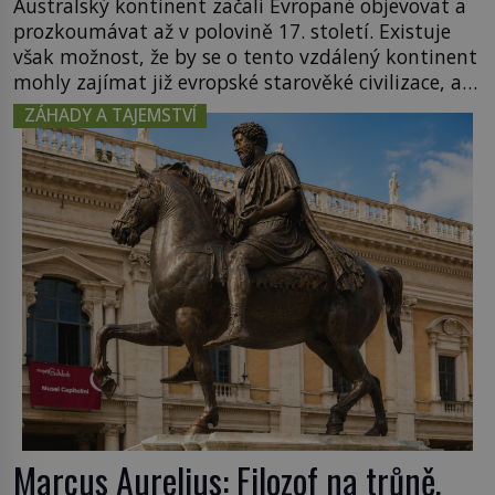
Australský kontinent začali Evropané objevovat a
prozkoumávat až v polovině 17. století. Existuje
však možnost, že by se o tento vzdálený kontinent
mohly zajímat již evropské starověké civilizace, a
to o 15 století dříve? Již od starověku kartografové
ZÁHADY A TAJEMSTVÍ
zakreslovali do map záhadný kontinent Terra
Australis – Jižní zemi. Proč? Do jisté míry to byl
smysl pro […]
Marcus Aurelius: Filozof na trůně,