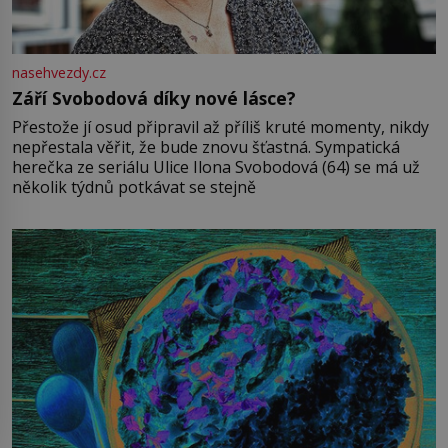
nasehvezdy.cz
Září Svobodová díky nové lásce?
Přestože jí osud připravil až příliš kruté momenty, nikdy
nepřestala věřit, že bude znovu šťastná. Sympatická
herečka ze seriálu Ulice Ilona Svobodová (64) se má už
několik týdnů potkávat se stejně