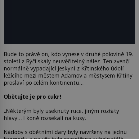
Bude to právě on, kdo vynese v druhé polovině 19.
století z Býčí skály neuvěřitelný nález. Ten zvenčí
normálně vypadající jeskyni z Křtinského údolí
ležícího mezi městem Adamov a městysem Křtiny
proslaví po celém kontinentu…
Obětujte je pro cukr!
„Některým byly useknuty ruce, jiným rozťaty
hlavy… I koně rozsekali na kusy.
Nádoby s obětními dary byly navršeny na jednu