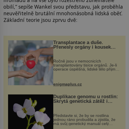
hromadu a na vše bylo rozestřeno zuhelnatělé
obilí,“ sepíše Wankel svou představu, jak proběhla
neuvěřitelně brutální mnohonásobná lidská oběť.
Základní teorie jsou zprvu dvě:
Transplantace a duše.
Přenesly orgány i kousek
osobnosti dárce?
Ročně jsou v nemocnicích
transplantovány tisíce orgánů. Je-li
operace úspěšná, lidské tělo přijme
darovaný orgán za své a pacient
může vést plnohodnotný život. Ale co
když při transplantaci nepřijímám...
enigmaplus.cz
Duplikace genomu u rostlin:
Skrytá genetická zátěž i
evoluční výhoda
Představte si, že by se rostlina
jednou ráno probudila a zjistila, že
má svůj genetický manuál celý
dvakrát. Přesně to se občas v