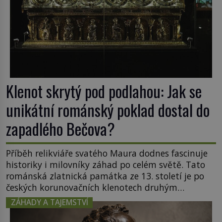
Klenot skrytý pod podlahou: Jak se
unikátní románský poklad dostal do
zapadlého Bečova?
Příběh relikviáře svatého Maura dodnes fascinuje
historiky i milovníky záhad po celém světě. Tato
románská zlatnická památka ze 13. století je po
českých korunovačních klenotech druhým
nejcennějším movitým majetkem v České
ZÁHADY A TAJEMSTVÍ
republice. Přestože byl klenot v roce 1985 po
dramatickém pátrání kriminalistů úspěšně