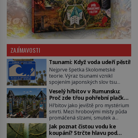
ZAJÍMAVOSTI
Tsunami: Když voda udeří pěstí!
Nejprve špetka školometské
teorie. Výraz tsunami vznikl
spojením japonských slov tsu
(přístav) a nami (vlna). Jedná se o
Veselý hřbitov v Rumunsku:
dlouhou vlnu, která je na volném
Proč zde třou pohřební plačky
moři takřka nepostřehnutelná.
bídu s nouzí?
Hřbitov jako jeviště pro mystérium
Ačkoli je vlnová délka tsunami i 300
smrti. Mezi hrobovými místy půda
kilometrů, výška vlny na volném
promáčená slzami, smutek a
moři je maximálně 1,5 metru.
vědomí konečnosti lidské existence.
Máme se podobné obří vlny obávat
Jak poznat čistou vodu ke
Jsou ale výjimky, kde pohřební
i v Evropě? Vznik tsunami si […]
koupání? Strčte hlavu pod
plačky smutně žmoulají kapesníky