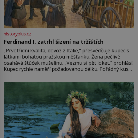
historyplus.cz
Ferdinand I. zatrhl šizení na tržištích
„Prvotřídní kvalita, dovoz z Itálie,“ přesvědčuje kupec s
látkami bohatou pražskou měšťanku. Žena pečlivě
osahává štůček mušelínu. „Vezmu si pět loket,“ prohlásí.
Kupec rychle naměří požadovanou délku. Pořádný kus
mu přitom zůstane za prsty… „Na šaty ho bude málo,
milostpaní. Stačí jenom na sukni,“ zhodnotí švadlena
množství růžového mušelínu. „Ošidili vás, podívejte.“
Vezme do ruky dřevěnou