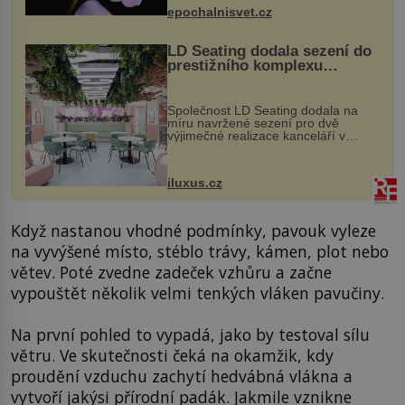
výzkumu to může být pro druhy
epochalnisvet.cz
vstupenka...
LD Seating dodala sezení do
prestižního komplexu
MediaCityUK v Salfordu
Společnost LD Seating dodala na
míru navržené sezení pro dvě
výjimečné realizace kanceláří v
areálu MediaCityUK v anglickém
Salfordu – konkrétně do budov Blue
Tower a Orange Tower. Komplex
iluxus.cz
budov Media...
Když nastanou vhodné podmínky, pavouk vyleze
na vyvýšené místo, stéblo trávy, kámen, plot nebo
větev. Poté zvedne zadeček vzhůru a začne
vypouštět několik velmi tenkých vláken pavučiny.
Na první pohled to vypadá, jako by testoval sílu
větru. Ve skutečnosti čeká na okamžik, kdy
proudění vzduchu zachytí hedvábná vlákna a
vytvoří jakýsi přírodní padák. Jakmile vznikne