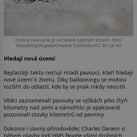
Drobný pavouček je nečekaně zdatným letcem. Foto:
WanderingMogwai/Creative Commons/CC BY-SA 4.0
Hledají nová území
Nejčastěji takto cestují mladí pavouci, kteří hledají
nové území k životu. Díky ballooningu se mohou
rozšířit do oblastí, kde by se jinak nikdy neocitli.
Vědci zaznamenali pavouky ve výškách přes čtyři
kilometry nad zemí a námořníci je opakovaně
pozorovali stovky kilometrů od pevniny.
Dokonce i slavný přírodovědec Charles Darwin si
během plavby lodí HMS Beagle všiml drobných