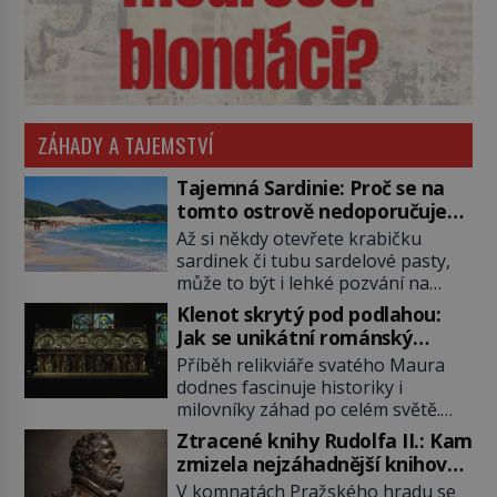
ZÁHADY A TAJEMSTVÍ
Tajemná Sardinie: Proč se na
tomto ostrově nedoporučuje
pytlovat „mořské brambory“?
Až si někdy otevřete krabičku
sardinek či tubu sardelové pasty,
může to být i lehké pozvání na
cestu do srdce Středozemního
Klenot skrytý pod podlahou:
moře, na ostrov hrdých Sardů.
Jak se unikátní románský
Věděli jste, že to byl právě italský
poklad dostal do zapadlého
Příběh relikviáře svatého Maura
ostrov Sardinie, jenž těmto
Bečova?
dodnes fascinuje historiky i
produktům moře propůjčil své
milovníky záhad po celém světě.
jméno. Co dalšího je pro Sardinii
Tato románská zlatnická památka
typické a pro Středoevropana
Ztracené knihy Rudolfa II.: Kam
ze 13. století je po českých
zajímavé? Na mapách má […]
zmizela nejzáhadnější knihovna
korunovačních klenotech druhým
Evropy?
V komnatách Pražského hradu se