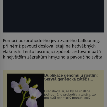
Pomocí pozoruhodného jevu zvaného ballooning,
při němž pavouci doslova létají na hedvábných
vláknech. Tento fascinující způsob cestování patří
k největším zázrakům hmyzího a pavoučího světa.
Duplikace genomu u rostlin:
Skrytá genetická zátěž i
evoluční výhoda
Představte si, že by se rostlina
jednou ráno probudila a zjistila, že
má svůj genetický manuál celý
dvakrát. Přesně to se občas v
přírodě stane – a podle nového