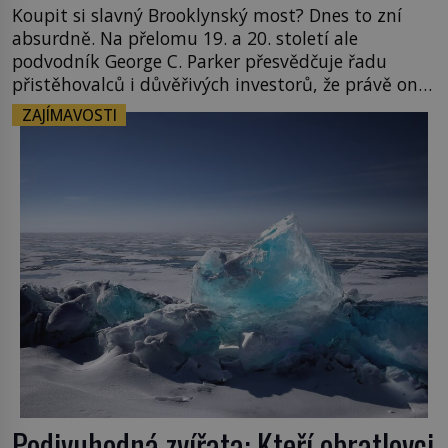
Koupit si slavný Brooklynský most? Dnes to zní
absurdně. Na přelomu 19. a 20. století ale
podvodník George C. Parker přesvědčuje řadu
přistěhovalců i důvěřivých investorů, že právě on
je jeho právoplatným vlastníkem. A není to jediná
ZAJÍMAVOSTI
památka, kterou dokáže „prodat“. Jeho
neuvěřitelný příběh se stává jednou z největších
legend světových dějin podvodů. New York […]
Podivuhodná zvířata: Kteří obratlovci