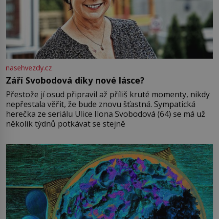
nasehvezdy.cz
Září Svobodová díky nové lásce?
Přestože jí osud připravil až příliš kruté momenty, nikdy
nepřestala věřit, že bude znovu šťastná. Sympatická
herečka ze seriálu Ulice Ilona Svobodová (64) se má už
několik týdnů potkávat se stejně