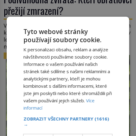
přežijí zmrazení?
Veškeré pokusy se zmražením lidí a jejich oživením
Tyto webové stránky
končí (alespoň prozatím) neúspěchem. O tom, že v
používají soubory cookie.
ledu mohou přežít mikroorganismy i přes sto
milionů let již z vědeckých výzkumů víme. Ale že
K personalizaci obsahu, reklam a analýze
by totální zmrazení byť na jedinou zimu přežili
ZAJÍMAVOSTI
návštěvnosti používáme soubory cookie.
nějací suchozemští obratlovci? Takto
Informace o vašem používání našich
neuvěřitelnou věc dokáže na první pohled
stránek také sdílíme s našimi reklamními a
obyčejná žába. Skokana hnědého u […]
analytickými partnery, kteří je mohou
kombinovat s dalšími informacemi, které
jste jim poskytli nebo které shromáždili při
vašem používání jejich služeb.
Více
informací
ZOBRAZIT VŠECHNY PARTNERY
(1616)
→