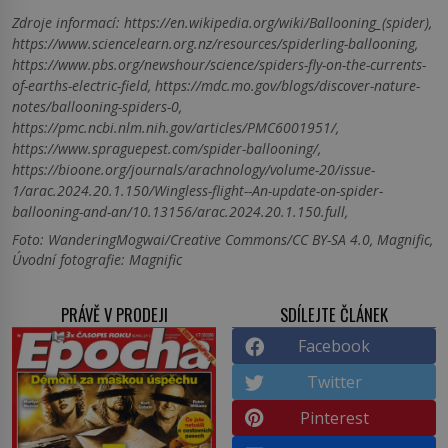
Zdroje informací:
https://en.wikipedia.org/wiki/Ballooning_(spider),
https://www.sciencelearn.org.nz/resources/spiderling-ballooning,
https://www.pbs.org/newshour/science/spiders-fly-on-the-currents-
of-earths-electric-field, https://mdc.mo.gov/blogs/discover-nature-
notes/ballooning-spiders-0,
https://pmc.ncbi.nlm.nih.gov/articles/PMC6001951/,
https://www.spraguepest.com/spider-ballooning/,
https://bioone.org/journals/arachnology/volume-20/issue-
1/arac.2024.20.1.150/Wingless-flight--An-update-on-spider-
ballooning-and-an/10.13156/arac.2024.20.1.150.full,
Foto: WanderingMogwai/Creative Commons/CC BY-SA 4.0, Magnific,
Úvodní fotografie: Magnific
PRÁVĚ V PRODEJI
SDÍLEJTE ČLÁNEK
Facebook
Twitter
Pinterest