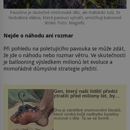
Pavučina je skutečně mistrovské dílo, ale málokdo tuší, že
hedvábná vlákna, která pavouci vytváří, umožňují balonové
létání. Foto: Magnific
Nejde o náhodu ani rozmar
Při pohledu na poletujícího pavouka se může zdát,
že jde o náhodu nebo rozmar větru. Ve skutečnosti
je ballooning výsledkem milionů let evoluce a
mimořádně důmyslné strategie přežití.
Gen, který naši lidští předci
ztratili před miliony let, by
mohl pomoci s léčbou
„nemoci králů“
Dna je zánětlivé onemocnění kloubů,
které vzniká kvůli nadbytku kyseliny
močové v těle. Ta se ve formě
krystalků ukládá v blízkosti kloubů,
nejčastěji přitom postihuje palce na