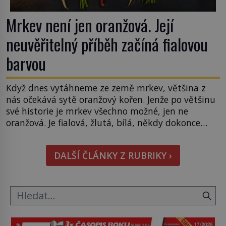
Mrkev není jen oranžová. Její
neuvěřitelný příběh začíná fialovou
barvou
Když dnes vytáhneme ze země mrkev, většina z
nás očekává sytě oranžový kořen. Jenže po většinu
své historie je mrkev všechno možné, jen ne
oranžová. Je fialová, žlutá, bílá, někdy dokonce
téměř černá. Až díky stovkám let pečlivého
šlechtění se z ní stává zelenina, bez které si českou
DALŠÍ ČLÁNKY Z RUBRIKY ›
zahradu ani nedokážeme představit. Její příběh je
[…]