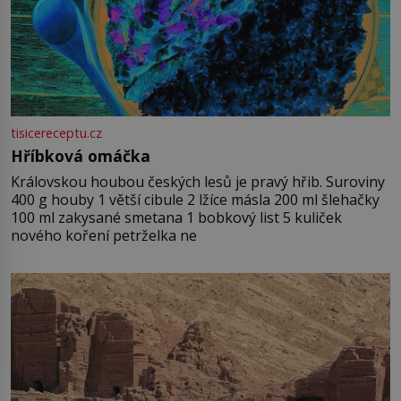
tisicereceptu.cz
Hříbková omáčka
Královskou houbou českých lesů je pravý hřib. Suroviny
400 g houby 1 větší cibule 2 lžíce másla 200 ml šlehačky
100 ml zakysané smetana 1 bobkový list 5 kuliček
nového koření petrželka ne