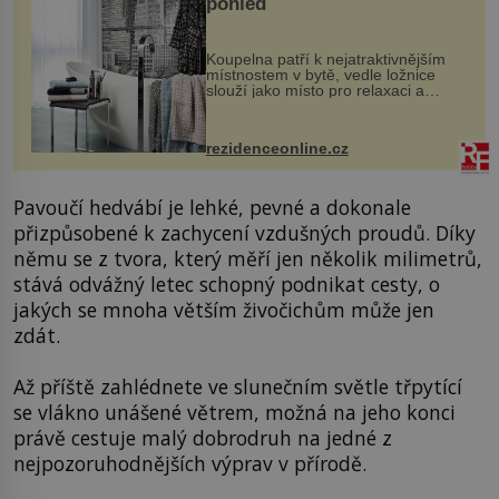
pohled
Koupelna patří k nejatraktivnějším
místnostem v bytě, vedle ložnice
slouží jako místo pro relaxaci a
odpočinek. Koupelnový textil –
ručníky, osušky a koberečky –
mohou jako mávnutím kouzelného
rezidenceonline.cz
proutku...
Pavoučí hedvábí je lehké, pevné a dokonale
přizpůsobené k zachycení vzdušných proudů. Díky
němu se z tvora, který měří jen několik milimetrů,
stává odvážný letec schopný podnikat cesty, o
jakých se mnoha větším živočichům může jen
zdát.
Až příště zahlédnete ve slunečním světle třpytící
se vlákno unášené větrem, možná na jeho konci
právě cestuje malý dobrodruh na jedné z
nejpozoruhodnějších výprav v přírodě.