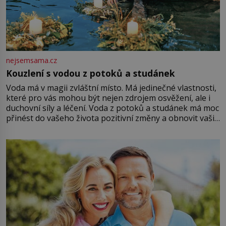
nejsemsama.cz
Kouzlení s vodou z potoků a studánek
Voda má v magii zvláštní místo. Má jedinečné vlastnosti,
které pro vás mohou být nejen zdrojem osvěžení, ale i
duchovní síly a léčení. Voda z potoků a studánek má moc
přinést do vašeho života pozitivní změny a obnovit vaši
energii. Využitím těchto přírodních zdrojů v magii
můžete obohatit své rituály a přinést do svého života
větší harmonii a klid. Je důležité