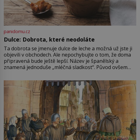
panidomu.cz
Dulce: Dobrota, které neodoláte
Ta dobrota se jmenuje dulce de leche a možná už jste ji
objevili v obchodech. Ale nepochybujte o tom, že doma
připravená bude ještě lepší. Název je španělský a
znamená jednoduše „mléčná sladkost“. Původ ovšem
není úplně jednoznačný, o autorství této receptury se
pře hned několik latinskoamerických zemí a k tomu
Francie, kde se traduje,