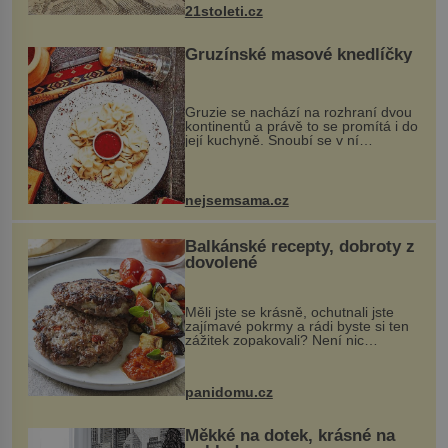
nohou, a způsobuje bole...
21stoleti.cz
Gruzínské masové knedlíčky
Gruzie se nachází na rozhraní dvou
kontinentů a právě to se promítá i do
její kuchyně. Snoubí se v ní
evropské a asijské chutě a díky tomu
vznikají rozmanité a chuťově bohaté
pokrmy, které rozhodně st...
nejsemsama.cz
Balkánské recepty, dobroty z
dovolené
Měli jste se krásně, ochutnali jste
zajímavé pokrmy a rádi byste si ten
zážitek zopakovali? Není nic
snazšího. Pljeskavica (10 porcí)
Možná jste ji ochutnali na dovolené v
bývalé Jugoslávii, lze ji vi...
panidomu.cz
Měkké na dotek, krásné na