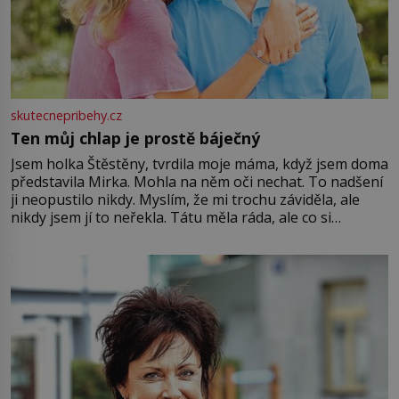
skutecnepribehy.cz
Ten můj chlap je prostě báječný
Jsem holka Štěstěny, tvrdila moje máma, když jsem doma
představila Mirka. Mohla na něm oči nechat. To nadšení
ji neopustilo nikdy. Myslím, že mi trochu záviděla, ale
nikdy jsem jí to neřekla. Tátu měla ráda, ale co si
pamatuji, tak jsme s Mirkem byli zamilovaní mnohem víc.
Jsme spolu moc rádi Tehdy byla jiná doba, když