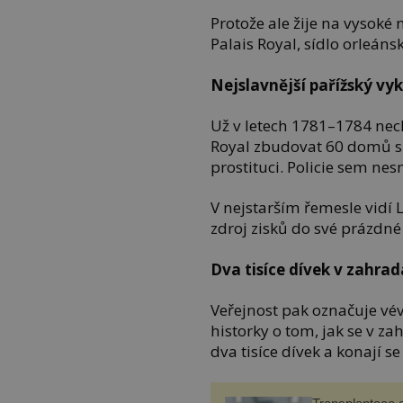
Protože ale žije na vysoké
Palais Royal, sídlo orleán
Nejslavnější pařížský vy
Už v letech 1781–1784 nech
Royal zbudovat 60 domů s 
prostituci. Policie sem nes
V nejstarším řemesle vidí 
zdroj zisků do své prázdné
Dva tisíce dívek v zahra
Veřejnost pak označuje vévo
historky o tom, jak se v z
dva tisíce dívek a konají se