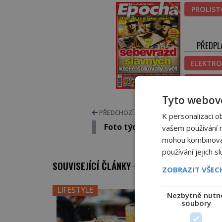
PROLIS
PŘEDPL
ELEKTRO
TIŠT
Tyto webové
PŘEDCHOZÍ ČLÁNEK
K personalizaci o
Foto týdne: Těžký život kočky
vašem používání na
mohou kombinovat 
používání jejich s
SOUVISEJÍCÍ ČLÁNKY
ZOBRAZIT VŠE
LIFESTYLE
Nezbytně nutn
soubory