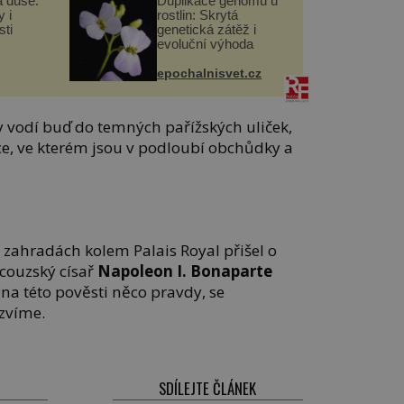
a duše.
Duplikace genomu u
 i
rostlin: Skrytá
ti
genetická zátěž i
evoluční výhoda
epochalnisvet.cz
y vodí buď do temných pařížských uliček,
e, ve kterém jsou v podloubí obchůdky a
v zahradách kolem Palais Royal přišel o
couzský císař
Napoleon I. Bonaparte
na této pověsti něco pravdy, se
zvíme.
SDÍLEJTE ČLÁNEK