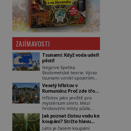
ZAJÍMAVOSTI
Tsunami: Když voda udeří
pěstí!
Nejprve špetka
školometské teorie. Výraz
tsunami vznikl spojením
japonských slov tsu
Veselý hřbitov v
(přístav) a nami (vlna).
Rumunsku: Proč zde třou
Jedná se o dlouhou vlnu,
pohřební plačky bídu s
Hřbitov jako jeviště pro
která je na volném moři
nouzí?
mystérium smrti. Mezi
takřka nepostřehnutelná.
hrobovými místy půda
Ačkoli je vlnová délka
promáčená slzami, smutek
tsunami i 300 kilometrů,
Jak poznat čistou vodu ke
a vědomí konečnosti lidské
výška vlny na volném moři
koupání? Strčte hlavu
existence. Jsou ale výjimky,
je maximálně 1,5 metru.
pod hladinu!
Léto je časem koupání
kde pohřební plačky
Máme se podobné obří