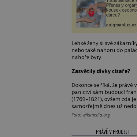
Transplantace 
Přenesly orgány
kousek osobnos
dárce?
enigmaplus.cz
Lehké ženy si své zákazník
nebo také nahoru do palác
nahoře byty.
Zasvětily dívky císaře?
Dokonce se říká, že právě 
panictví sám budoucí fran
(1769–1821), ovšem zda je 
samozřejmě dnes už nedo
Foto: wikimedia.org
PRÁVĚ V PRODEJI