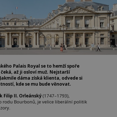
kého Palais Royal se to hemží spoře
ká, až ji osloví muž. Nejstarší
Jakmile dáma získá klienta, odvede si
tností, kde se mu bude věnovat.
 Filip II. Orleánský
(1747–1793),
 rodu Bourbonů, je velice liberální politik
zory.