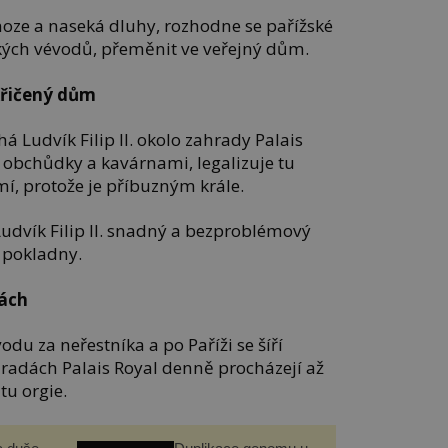
 noze a naseká dluhy, rozhodne se pařížské
ských vévodů, přeměnit ve veřejný dům.
křičený dům
á Ludvík Filip II. okolo zahrady Palais
obchůdky a kavárnami, legalizuje tu
mí, protože je příbuzným krále.
Ludvík Filip II. snadný a bezproblémový
 pokladny.
dách
du za neřestníka a po Paříži se šíří
ahradách Palais Royal denně procházejí až
 tu orgie.