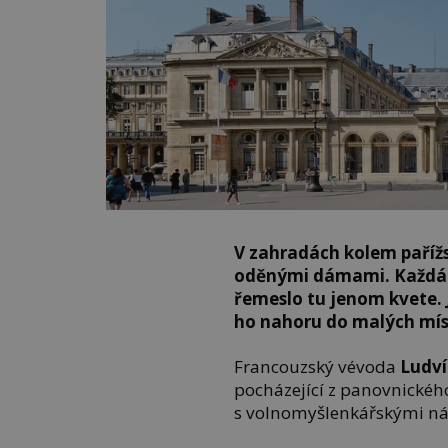
V zahradách kolem pařížs
oděnými dámami. Každá če
řemeslo tu jenom kvete. 
ho nahoru do malých mís
Francouzský vévoda
Ludvík
pocházející z panovnického
s volnomyšlenkářskými ná