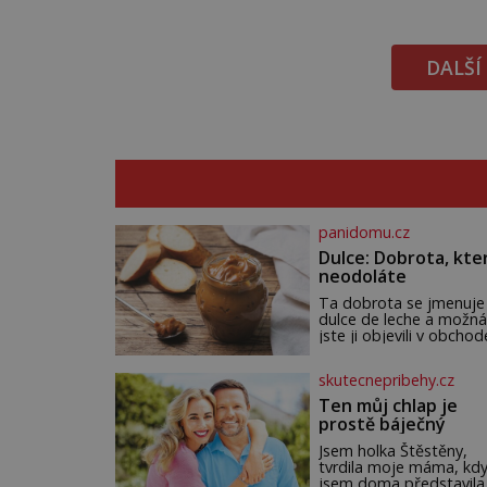
DALŠÍ
panidomu.cz
Dulce: Dobrota, kte
neodoláte
Ta dobrota se jmenuje
dulce de leche a možná
jste ji objevili v obchod
Ale nepochybujte o to
že doma připravená b
skutecnepribehy.cz
ještě lepší. Název je
španělský a znamená
Ten můj chlap je
jednoduše „mléčná
prostě báječný
sladkost“. Původ ovše
není úplně jednoznačný
Jsem holka Štěstěny,
autorství této receptur
tvrdila moje máma, kd
pře hned několik
jsem doma představila