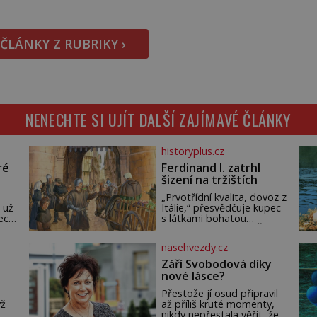
opovrhovaného předmětu stává nepostradatelná
součást stolování. První […]
 ČLÁNKY Z RUBRIKY ›
NENECHTE SI UJÍT DALŠÍ ZAJÍMAVÉ ČLÁNKY
historyplus.cz
ré
Ferdinand I. zatrhl
šizení na tržištích
„Prvotřídní kvalita, dovoz z
 už
Itálie,“ přesvědčuje kupec
ech.
s látkami bohatou
m,
pražskou měšťanku. Žena
ude
pečlivě osahává štůček
nasehvezdy.cz
mušelínu. „Vezmu si pět
loket,“ prohlásí. Kupec
Září Svobodová díky
rychle naměří
nové lásce?
m
požadovanou délku.
, o
Pořádný kus mu přitom
Přestože jí osud připravil
y se
zůstane za prsty… „Na
yž
až příliš kruté momenty,
šaty ho bude málo,
nikdy nepřestala věřit, že