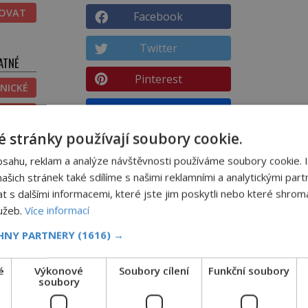
TOVAT
Facebook
Twitter
ATNÉ
Pinterest
NICKÉ
Email
ĚNÉ
 stránky používají soubory cookie.
DALŠÍ ČLÁNEK
bsahu, reklam a analýze návštěvnosti používáme soubory cookie. 
Proč Masaryka málem vyhodili ze
šich stránek také sdílíme s našimi reklamními a analytickými partn
školy?
s dalšími informacemi, které jste jim poskytli nebo které shromá
lužeb.
Více informací
CHNY PARTNERY
(1616) →
Nápoj, která chutná po seně. Jak
é
Výkonové
Soubory cílení
Funkční soubory
soubory
znechucený Američan vymyslel brčko