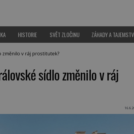
IKA
HISTORIE
SVĚT ZLOČINU
ZÁHADY A TAJEMSTV
 změnilo v ráj prostitutek?
rálovské sídlo změnilo v ráj
16.6.2