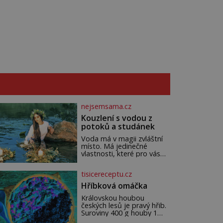
nejsemsama.cz
Kouzlení s vodou z
potoků a studánek
Voda má v magii zvláštní
místo. Má jedinečné
vlastnosti, které pro vás
mohou být nejen zdrojem
osvěžení, ale i duchovní síly
tisicereceptu.cz
a léčení. Voda z potoků a
studánek má moc přinést
Hříbková omáčka
do vašeho života pozitivní
Královskou houbou
změny a obnovit vaši
českých lesů je pravý hřib.
energii. Využitím těchto
Suroviny 400 g houby 1
přírodních zdrojů v magii
větší cibule 2 lžíce másla
můžete obohatit své