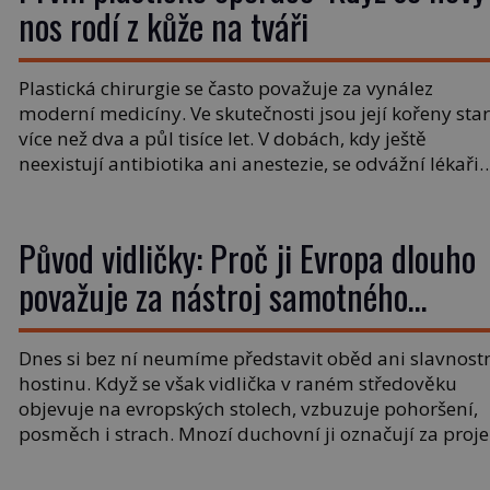
nos rodí z kůže na tváři
Plastická chirurgie se často považuje za vynález
moderní medicíny. Ve skutečnosti jsou její kořeny sta
více než dva a půl tisíce let. V dobách, kdy ještě
neexistují antibiotika ani anestezie, se odvážní lékaři
pokoušejí vracet lidem tváře znetvořené válkou, trest
nebo nehodami. Jejich metody jsou překvapivě
promyšlené a některé principy používají chirurgové
Původ vidličky: Proč ji Evropa dlouho
dodnes. Úplně první […]
považuje za nástroj samotného
satana?
Dnes si bez ní neumíme představit oběd ani slavnost
hostinu. Když se však vidlička v raném středověku
objevuje na evropských stolech, vzbuzuje pohoršení,
posměch i strach. Mnozí duchovní ji označují za proj
pýchy a zbytečného přepychu, někteří dokonce za
nástroj ďábla. Trvá téměř sedm století, než se z