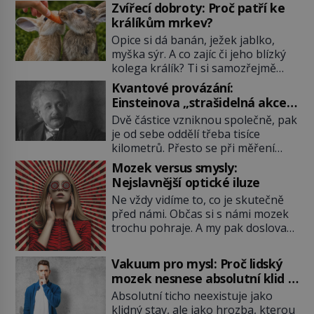
Zvířecí dobroty: Proč patří ke
králíkům mrkev?
Opice si dá banán, ježek jablko,
myška sýr. A co zajíc či jeho blízký
kolega králík? Ti si samozřejmě
pochutnají na mrkvi! Proč jsou
Kvantové provázání:
podobné představy o potravě
Einsteinova „strašidelná akce
zvířat často spíš mýty? Pokud máte
na dálku“ dál mate i fascinuje
Dvě částice vzniknou společně, pak
doma králíka, mrkev mu dát
vědce
je od sebe oddělí třeba tisíce
můžete. A nejspíš mu i bude
kilometrů. Přesto se při měření
chutnat, ovšem měl by ji mít jen
chovají, jako by mezi nimi
jako občasný pamlsek. […]
Mozek versus smysly:
existovalo neviditelné pouto. Albert
Nejslavnější optické iluze
Einstein tomu s jistou dávkou
Ne vždy vidíme to, co je skutečně
ironie říká „strašidelná akce na
před námi. Občas si s námi mozek
dálku“ a dlouhá desetiletí věří, že
trochu pohraje. A my pak doslova
musí existovat jednodušší
nevěříme vlastním očím! Jak
vysvětlení. Moderní experimenty
vznikají ty nejpodivnější optické
však ukazují, že kvantový svět
Vakuum pro mysl: Proč lidský
iluze? Soustřeď se na to hlavní!
funguje jinak, než […]
mozek nesnese absolutní klid a
TROXLERŮV EFEKT Náš mozek
začne si vymýšlet horory
Absolutní ticho neexistuje jako
zvládne zpracovat hodně informací.
klidný stav, ale jako hrozba, kterou
Všechny na světě ale nikoliv, musí