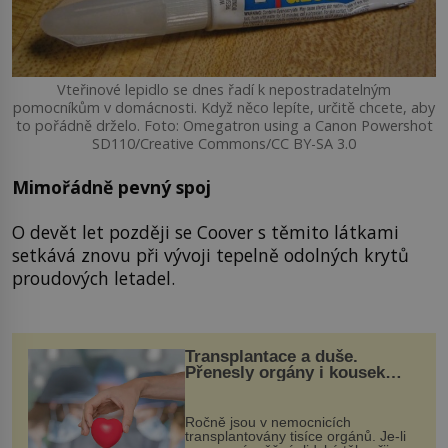
Vteřinové lepidlo se dnes řadí k nepostradatelným
pomocníkům v domácnosti. Když něco lepíte, určitě chcete, aby
to pořádně drželo. Foto: Omegatron using a Canon Powershot
SD110/Creative Commons/CC BY-SA 3.0
Mimořádně pevný spoj
O devět let později se Coover s těmito látkami
setkává znovu při vývoji tepelně odolných krytů
proudových letadel.
Transplantace a duše.
Přenesly orgány i kousek
osobnosti dárce?
Ročně jsou v nemocnicích
transplantovány tisíce orgánů. Je-li