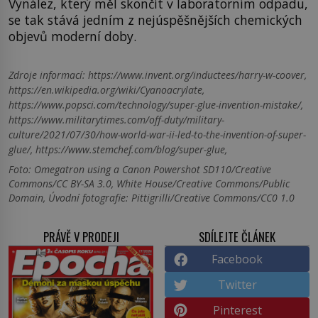
Vynález, který měl skončit v laboratorním odpadu,
se tak stává jedním z nejúspěšnějších chemických
objevů moderní doby.
Zdroje informací:
https://www.invent.org/inductees/harry-w-coover,
https://en.wikipedia.org/wiki/Cyanoacrylate,
https://www.popsci.com/technology/super-glue-invention-mistake/,
https://www.militarytimes.com/off-duty/military-
culture/2021/07/30/how-world-war-ii-led-to-the-invention-of-super-
glue/, https://www.stemchef.com/blog/super-glue,
Foto: Omegatron using a Canon Powershot SD110/Creative
Commons/CC BY-SA 3.0, White House/Creative Commons/Public
Domain, Úvodní fotografie: Pittigrilli/Creative Commons/CC0 1.0
PRÁVĚ V PRODEJI
SDÍLEJTE ČLÁNEK
Facebook
Twitter
Pinterest