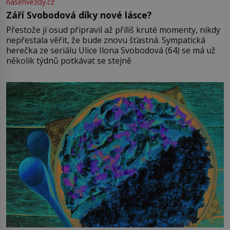
nasehvezdy.cz
Září Svobodová díky nové lásce?
Přestože jí osud připravil až příliš kruté momenty, nikdy
nepřestala věřit, že bude znovu šťastná. Sympatická
herečka ze seriálu Ulice Ilona Svobodová (64) se má už
několik týdnů potkávat se stejně