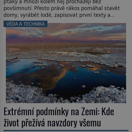
ptáky a mnozí kolem něj procházejí bez
povšimnutí. Přesto právě rákos pomáhal stavět
domy, vyrábět lodě, zapisovat první texty a
inspiroval řadu pověstí. Tato skromná, ale
VĚDA A TECHNIKA
užitečná rostlina provází člověka už tisíce let.
Většina lidí vnímá rákos jen jako obyčejnou kulisu
letního koupání. Stačí se však podívat […]
Extrémní podmínky na Zemi: Kde
život přežívá navzdory všemu