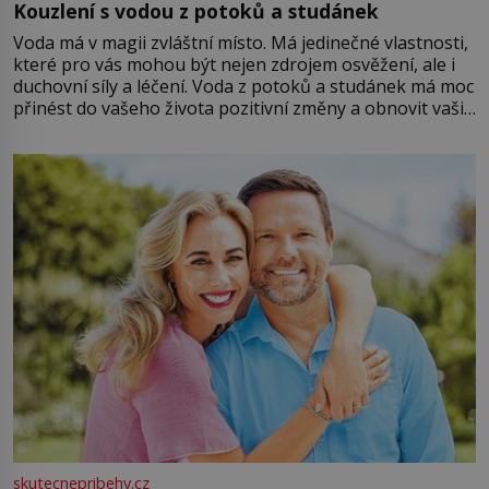
Kouzlení s vodou z potoků a studánek
Voda má v magii zvláštní místo. Má jedinečné vlastnosti,
které pro vás mohou být nejen zdrojem osvěžení, ale i
duchovní síly a léčení. Voda z potoků a studánek má moc
přinést do vašeho života pozitivní změny a obnovit vaši
energii. Využitím těchto přírodních zdrojů v magii
můžete obohatit své rituály a přinést do svého života
větší harmonii a klid. Je důležité
skutecnepribehy.cz