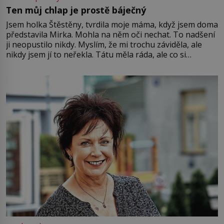
Ten můj chlap je prostě báječný
Jsem holka Štěstěny, tvrdila moje máma, když jsem doma
představila Mirka. Mohla na něm oči nechat. To nadšení
ji neopustilo nikdy. Myslím, že mi trochu záviděla, ale
nikdy jsem jí to neřekla. Tátu měla ráda, ale co si
pamatuji, tak jsme s Mirkem byli zamilovaní mnohem víc.
Jsme spolu moc rádi Tehdy byla jiná doba, když