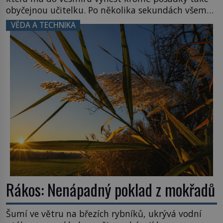
obyčejnou učitelku. Po několika sekundách všem
ztuhnou úsměvy, stroj totiž exploduje. Jejich
VĚDA A TECHNIKA
konstrukce není z levného kraje, daňové
poplatníky stojí miliardy dolarů. Na druhou stranu
zvládnou jen představitelné věci. Na malé kousky
Název: Columbia První […]
Rákos: Nenápadný poklad z mokřadů
Šumí ve větru na březích rybníků, ukrývá vodní