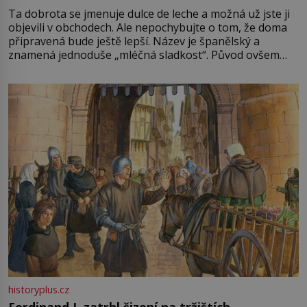
Ta dobrota se jmenuje dulce de leche a možná už jste ji
objevili v obchodech. Ale nepochybujte o tom, že doma
připravená bude ještě lepší. Název je španělský a
znamená jednoduše „mléčná sladkost“. Původ ovšem
není úplně jednoznačný, o autorství této receptury se
pře hned několik latinskoamerických zemí a k tomu
Francie, kde se traduje,
historyplus.cz