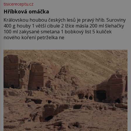
tisicereceptu.cz
Hříbková omáčka
Královskou houbou českých lesů je pravý hřib. Suroviny
400 g houby 1 větší cibule 2 lžíce másla 200 ml šlehačky
100 ml zakysané smetana 1 bobkový list 5 kuliček
nového koření petrželka ne