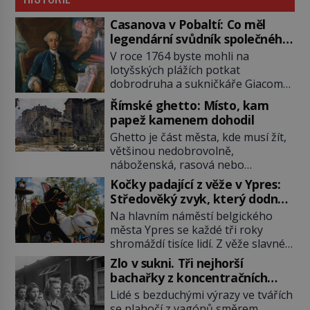
Casanova v Pobaltí: Co měl
legendární svůdník společného
se svobodnými zednáři?
V roce 1764 byste mohli na
lotyšských plážích potkat
dobrodruha a sukničkáře Giacoma
Casanovu. Jeho cesta k Baltskému
Římské ghetto: Místo, kam
moři však nebyla turistickým
papež kamenem dohodil
výletem, ale ryze pracovní cestou
Ghetto je část města, kde musí žít,
se zištnými úmysly. Jaký cíl
většinou nedobrovolně,
Casanova sledoval, když se
náboženská, rasová nebo
například procházel uličkami
národnostní menšina obyvatel.
lotyšské Rigy? Casanova v Pobaltí
Kočky padající z věže v Ypres:
Bohaté historické zkušenosti mají s
kontaktoval tamní zednářské lóže.
Středověký zvyk, který dodnes
takovým životem Židé. Už od
Nebyl v této oblasti žádným
budí rozpaky
Na hlavním náměstí belgického
středověku jsou totiž v každou
nováčkem, protože do zednářské
města Ypres se každé tři roky
chvíli nuceni v nějakém žít. Mezi ty
[…]
shromáždí tisíce lidí. Z věže slavné
nejslavnější patří i římské ghetto
tržnice létají do davu kočky, diváci
založené v roce 1555. Pokud jde o
Zlo v sukni. Tři nejhorší
jásají a snaží se je chytit. Naštěstí
vztah k Židům, nemá se Řím čím
bachařky z koncentračních
už nejde o živá zvířata, ale jenom o
chlubit. […]
táborů
Lidé s bezduchými výrazy ve tvářích
plyšové suvenýry. Kdysi to ale bylo
se plahočí z vagónů směrem