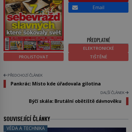
Email
PŘEDPLATNÉ
ELEKTRONICKÉ
PROLISTOVAT
TIŠTĚNÉ
PŘEDCHOZÍ ČLÁNEK
Pankrác: Místo kde úřadovala gilotina
DALŠÍ ČLÁNEK
Býčí skála: Brutální obětiště dávnověku
SOUVISEJÍCÍ ČLÁNKY
VĚDA A TECHNIKA