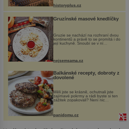
stavební plány by při ...
historyplus.cz
Gruzínské masové knedlíčky
Gruzie se nachází na rozhraní dvou
kontinentů a právě to se promítá i do
její kuchyně. Snoubí se v ní
evropské a asijské chutě a díky tomu
vznikají rozmanité a chuťově bohaté
pokrmy, které rozhodně st...
nejsemsama.cz
Balkánské recepty, dobroty z
dovolené
Měli jste se krásně, ochutnali jste
zajímavé pokrmy a rádi byste si ten
zážitek zopakovali? Není nic
snazšího. Pljeskavica (10 porcí)
Možná jste ji ochutnali na dovolené v
bývalé Jugoslávii, lze ji vi...
panidomu.cz