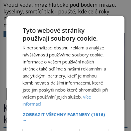
Vroucí voda, mráz hluboko pod bodem mrazu,
kyseliny, smrtící tlak i pouště, kde celé roky
nespadne jediná kapka deště. Na první pohled
místa, kde nemůže existovat vůbec nic. Přesto
Tyto webové stránky
právě tady vědci objevují organismy, které
VĚDA A TECHNIKA
používají soubory cookie.
posouvají hranice života. Každý nový nález mění
naše představy o tom, co všechno dokáže příroda a
K personalizaci obsahu, reklam a analýze
napovídá, kde bychom jednou […]
návštěvnosti používáme soubory cookie.
Informace o vašem používání našich
stránek také sdílíme s našimi reklamními a
analytickými partnery, kteří je mohou
kombinovat s dalšími informacemi, které
jste jim poskytli nebo které shromáždili při
vašem používání jejich služeb.
Více
informací
Kosmická hádanka: Jaká je největší
ZOBRAZIT VŠECHNY PARTNERY
(1616)
kometa ve známém vesmíru?
→