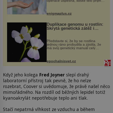
operace úspěšná, lidské tělo přijme
darovaný orgán za své a pacient
může vést plnohodnotný život. Ale co
když při transplantaci nepřijímám...
enigmaplus.cz
Duplikace genomu u rostlin:
Skrytá genetická zátěž i
evoluční výhoda
Představte si, že by se rostlina
jednou ráno probudila a zjistila, že
má svůj genetický manuál celý
dvakrát. Přesně to se občas v
přírodě stane – a podle nového
výzkumu to může být pro druhy
epochalnisvet.cz
vstupenka...
Když jeho kolega
Fred Joyner
slepí drahý
laboratorní přístroj tak pevně, že ho nelze
rozebrat, Coover si uvědomuje, že právě našel něco
mimořádného. Na rozdíl od běžných lepidel totiž
kyanoakrylát nepotřebuje teplo ani tlak.
Stačí nepatrná vlhkost ze vzduchu a během