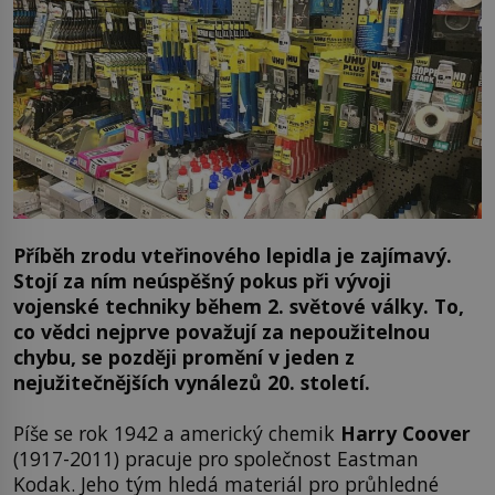
Příběh zrodu vteřinového lepidla je zajímavý.
Stojí za ním neúspěšný pokus při vývoji
vojenské techniky během 2. světové války. To,
co vědci nejprve považují za nepoužitelnou
chybu, se později promění v jeden z
nejužitečnějších vynálezů 20. století.
Píše se rok 1942 a americký chemik
Harry Coover
(1917-2011) pracuje pro společnost Eastman
Kodak. Jeho tým hledá materiál pro průhledné