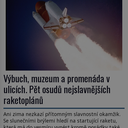
Výbuch, muzeum a promenáda v
ulicích. Pět osudů nejslavnějších
raketoplánů
Ani zima nezkazí přítomným slavnostní okamžik.
Se slunečními brýlemi hledí na startující raketu,
která má do vesmíru vynést kromě posádky také