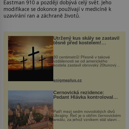
Eastman 910 a později dobývá celý svět. Jeho
modifikace se dokonce používají v medicíně k
uzavírání ran a záchraně životů.
Utržený kus skály se zastavil
těsně před kostelem!
Ochránila ho boží síla?
30 centimetrů! Přesně v takové
vzdálenosti se od amerického
kostela zastavil obrovský 20tunový
balvan, který se v květnu 2014
nečekaně odtrhl od nedaleké skály
při její demolici. Podle místních stojí
enigmaplus.cz
...
Černovická rezidence:
Pedant Hlávka kontroloval
každou cihlu
Patří mezi sedm novodobých divů
Ukrajiny. Řeč je o obřím černovickém
areálu, za jehož vznikem stál slavný
český architekt Josef Hlávka. Ten si
na něm dal mimořádně záležet. Jeho