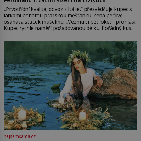
Ferdinand I. zatrhl šizení na tržištích
„Prvotřídní kvalita, dovoz z Itálie,“ přesvědčuje kupec s
látkami bohatou pražskou měšťanku. Žena pečlivě
osahává štůček mušelínu. „Vezmu si pět loket,“ prohlásí.
Kupec rychle naměří požadovanou délku. Pořádný kus
mu přitom zůstane za prsty… „Na šaty ho bude málo,
milostpaní. Stačí jenom na sukni,“ zhodnotí švadlena
množství růžového mušelínu. „Ošidili vás, podívejte.“
Vezme do ruky dřevěnou
nejsemsama.cz