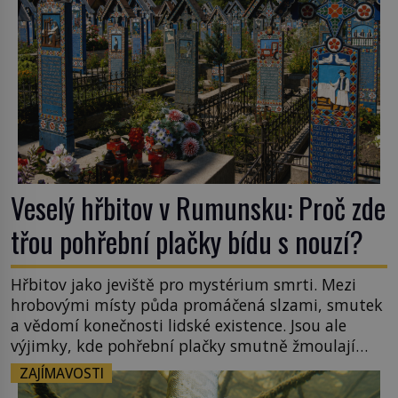
Veselý hřbitov v Rumunsku: Proč zde
třou pohřební plačky bídu s nouzí?
Hřbitov jako jeviště pro mystérium smrti. Mezi
hrobovými místy půda promáčená slzami, smutek
a vědomí konečnosti lidské existence. Jsou ale
výjimky, kde pohřební plačky smutně žmoulají
kapesníky nikoli při smutečním obřadu, ale při
ZAJÍMAVOSTI
pohledu na výši vyměřené podpory