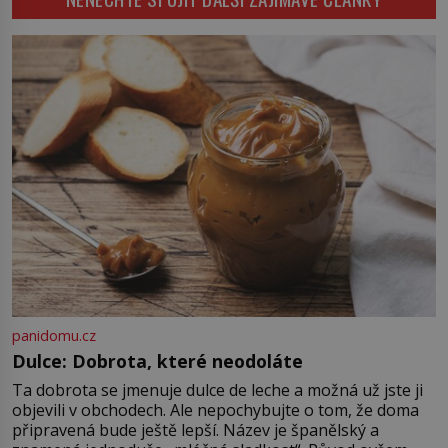
nedochované korespondence je
docela dobře možné, že Geyer není
jen jeho otčím, ale rovnou otec.
Velký otazník také visí nad tím, […]
panidomu.cz
Dulce: Dobrota, které neodoláte
Ta dobrota se jmenuje dulce de leche a možná už jste ji
objevili v obchodech. Ale nepochybujte o tom, že doma
připravená bude ještě lepší. Název je španělský a