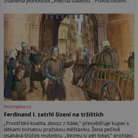
znamená jednoduše „mléčná sladkost“. Původ ovšem
není úplně jednoznačný, o autorství této receptury se
pře hned několik latinskoamerických zemí a k tomu
Francie, kde se traduje,
historyplus.cz
Ferdinand I. zatrhl šizení na tržištích
„Prvotřídní kvalita, dovoz z Itálie,“ přesvědčuje kupec s
látkami bohatou pražskou měšťanku. Žena pečlivě
osahává štůček mušelínu. „Vezmu si pět loket,“ prohlásí.