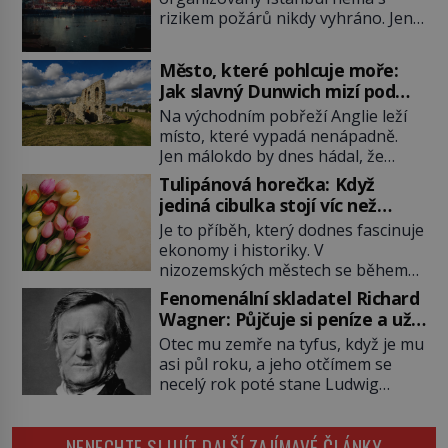
rizikem požárů nikdy vyhráno. Jen
těžko si tak člověk dokáže
představit, jaká požární rizika
Město, které pohlcuje moře:
skrýval Istanbul časů minulých. Jak
Jak slavný Dunwich mizí pod
čelilo město v minulosti potenciální
hladinou
Na východním pobřeží Anglie leží
ohnivé katastrofě a proč jsou zde
místo, které vypadá nenápadně.
stále tolik obávány měsíce
Jen málokdo by dnes hádal, že
smaženého lilku? První hasičský
právě zde kdysi stojí jeden z
sbor se v Istanbulu objevuje v roce
Tulipánová horečka: Když
nejvýznamnějších anglických
1714 a […]
jediná cibulka stojí víc než
přístavů. Středověký Dunwich
honosný dům
Je to příběh, který dodnes fascinuje
soupeří svým významem s
ekonomy i historiky. V
Londýnem, pyšní se kostely,
nizozemských městech se během
kláštery i rušnými tržišti. Pak se ale
několika měsíců obyčejná cibulka
příroda obrátí proti němu. Bouře,
Fenomenální skladatel Richard
tulipánu mění v jednu z nejdražších
mořská eroze a postupující pobřeží
Wagner: Půjčuje si peníze a už
věcí na trhu. Lidé uzavírají obchody
během několika staletí pohltí […]
je nevrací!
Otec mu zemře na tyfus, když je mu
za částky, které odpovídají ceně
asi půl roku, a jeho otčímem se
luxusních domů, věří v nekonečný
necelý rok poté stane Ludwig
růst a bohatství na dosah ruky. Pak
Geyer (1779–1821). Je o pět let
ale přijde únor roku 1637 a sen o
mladší, než matka Richarda
[…]
NENECHTE SI UJÍT DALŠÍ ZAJÍMAVÉ ČLÁNKY
Wagnera (1813–1883) a podle