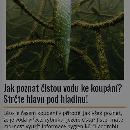
v nezaměstnanosti. Kam vás pozveme? Unikátní
hřbitov, který si vysloužil název „Veselý“, najdeme
v rumunské vesnici Sapanta, nedaleko hranic […]
Jak poznat čistou vodu ke koupání?
Strčte hlavu pod hladinu!
Léto je časem koupání v přírodě. Jak však poznat,
že je voda v řece, rybníku, jezeře čistá? Jistě, máte
možnost využít informace hygieniků či podrobit