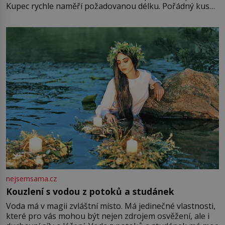
Kupec rychle naměří požadovanou délku. Pořádný kus
mu přitom zůstane za prsty… „Na šaty ho bude málo,
milostpaní. Stačí jenom na sukni,“ zhodnotí švadlena
množství růžového mušelínu. „Ošidili vás, podívejte.“
Vezme do ruky dřevěnou
nejsemsama.cz
Kouzlení s vodou z potoků a studánek
Voda má v magii zvláštní místo. Má jedinečné vlastnosti,
které pro vás mohou být nejen zdrojem osvěžení, ale i