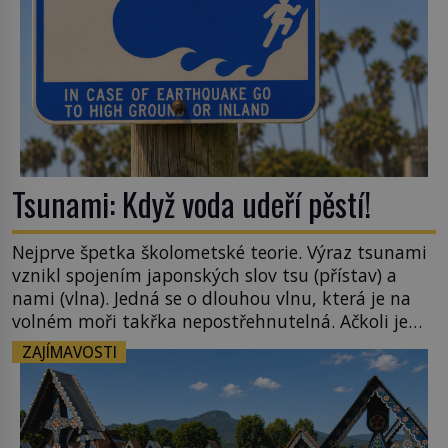
Tsunami: Když voda udeří pěstí!
Nejprve špetka školometské teorie. Výraz tsunami
vznikl spojením japonských slov tsu (přístav) a
nami (vlna). Jedná se o dlouhou vlnu, která je na
volném moři takřka nepostřehnutelná. Ačkoli je
vlnová délka tsunami i 300 kilometrů, výška vlny
ZAJÍMAVOSTI
na volném moři je maximálně 1,5 metru. Máme se
podobné obří vlny obávat i v Evropě? Vznik
tsunami si […]