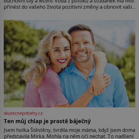
duchovní síly a léčení. Voda z potoků a studánek má moc
přinést do vašeho života pozitivní změny a obnovit vaši
energii. Využitím těchto přírodních zdrojů v magii
můžete obohatit své rituály a přinést do svého života
větší harmonii a klid. Je důležité
skutecnepribehy.cz
Ten můj chlap je prostě báječný
Jsem holka Štěstěny, tvrdila moje máma, když jsem doma
představila Mirka. Mohla na něm oči nechat. To nadšení