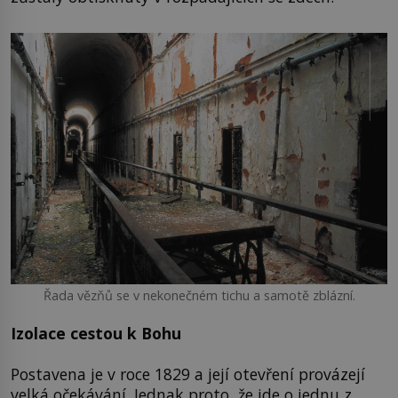
Řada vězňů se v nekonečném tichu a samotě zblázní.
Izolace cestou k Bohu
Postavena je v roce 1829 a její otevření provázejí
velká očekávání. Jednak proto, že jde o jednu z