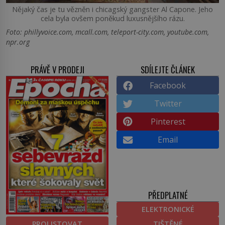
Nějaký čas je tu vězněn i chicagský gangster Al Capone. Jeho
cela byla ovšem poněkud luxusnějšího rázu.
Foto: phillyvoice.com, mcall.com, teleport-city.com, youtube.com,
npr.org
PRÁVĚ V PRODEJI
SDÍLEJTE ČLÁNEK
Facebook
Twitter
Pinterest
Email
PŘEDPLATNÉ
ELEKTRONICKÉ
PROLISTOVAT
TIŠTĚNÉ