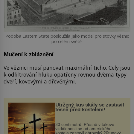
Podoba Eastern State posloužila jako model pro stovky věznic
po celém světě.
Mučení k zbláznění
Ve věznici musí panovat maximální ticho. Cely jsou
k odfiltrování hluku opatřeny rovnou dvěma typy
dveří, kovovými a dřevěnými.
Utržený kus skály se zastavil
těsně před kostelem!
Ochránila ho boží síla?
30 centimetrů! Přesně v takové
vzdálenosti se od amerického
kostela zastavil obrovský 20tunový