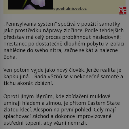
přírodě stane – a podle nového
výzkumu to může být pro druhy
epochalnisvet.cz
vstupenka...
„Pennsylvania system“ spočívá v použití samotky
jako prostředku nápravy zločince. Podle tehdejších
představ má celý proces proběhnout následovně:
Trestanec po dostatečně dlouhém pobytu v izolaci
nahlédne do svého nitra, začne se kát a nalezne
Boha.
Ven potom vyjde jako nový člověk. Jenže realita je
kapku jiná… Řada vězňů se v nekonečné samotě a
tichu akorát zblázní.
Oproti jiným lágrům, kde zbídačení muklové
umírají hladem a zimou, je přitom Eastern State
zlatou klecí. Alespoň na první pohled. Cely mají
splachovací záchod a dokonce improvizované
ústřední topení, aby vězni nemrzli.