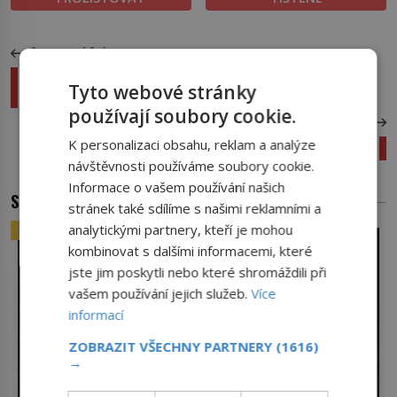
PŘEDCHOZÍ ČLÁNEK
Karel Sabina: Zradil národ za Jidášovy
Tyto webové stránky
stříbrňáky!
používají soubory cookie.
DALŠÍ ČLÁNEK
K personalizaci obsahu, reklam a analýze
Nikola Tesla: Génius, co předběhl svou dobu
návštěvnosti používáme soubory cookie.
Informace o vašem používání našich
SOUVISEJÍCÍ ČLÁNKY
stránek také sdílíme s našimi reklamními a
analytickými partnery, kteří je mohou
ZAJÍMAVOSTI
kombinovat s dalšími informacemi, které
jste jim poskytli nebo které shromáždili při
vašem používání jejich služeb.
Více
informací
ZOBRAZIT VŠECHNY PARTNERY
(1616)
→