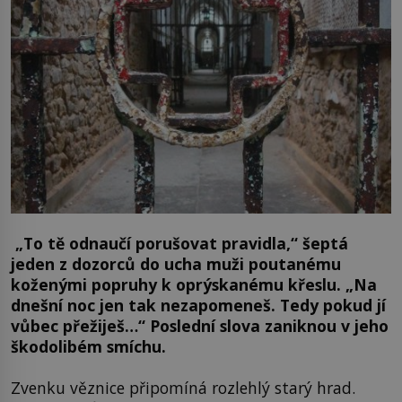
„To tě odnaučí porušovat pravidla,“ šeptá
jeden z dozorců do ucha muži poutanému
koženými popruhy k oprýskanému křeslu. „Na
dnešní noc jen tak nezapomeneš. Tedy pokud jí
vůbec přežiješ…“ Poslední slova zaniknou v jeho
škodolibém smíchu.
Zvenku věznice připomíná rozlehlý starý hrad.