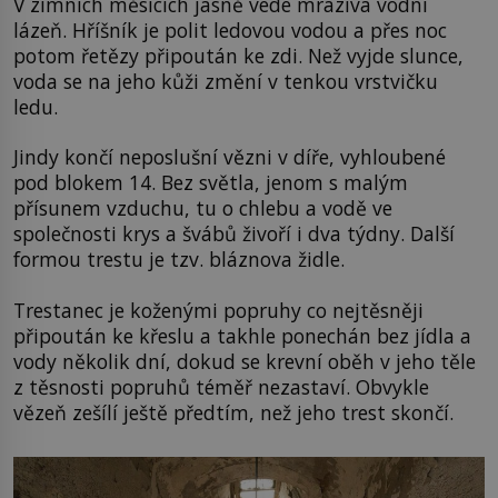
V zimních měsících jasně vede mrazivá vodní
lázeň. Hříšník je polit ledovou vodou a přes noc
potom řetězy připoután ke zdi. Než vyjde slunce,
voda se na jeho kůži změní v tenkou vrstvičku
ledu.
Jindy končí neposlušní vězni v díře, vyhloubené
pod blokem 14. Bez světla, jenom s malým
přísunem vzduchu, tu o chlebu a vodě ve
společnosti krys a švábů živoří i dva týdny. Další
formou trestu je tzv. bláznova židle.
Trestanec je koženými popruhy co nejtěsněji
připoután ke křeslu a takhle ponechán bez jídla a
vody několik dní, dokud se krevní oběh v jeho těle
z těsnosti popruhů téměř nezastaví. Obvykle
vězeň zešílí ještě předtím, než jeho trest skončí.