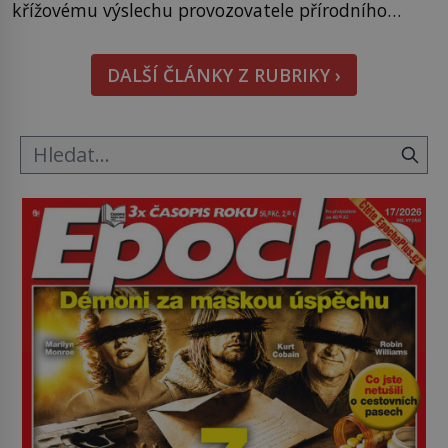
křížovému výslechu provozovatele přírodního
koupaliště. Existuje ale ještě jiná alternativa. Jaká?
Podívat se pod hladinu a zjistit, kdo si onu
DALŠÍ ČLÁNKY Z RUBRIKY ›
konkrétní vodní lokalitu oblíbil už dávno před
vámi. Říká se jim bioindikátory […]