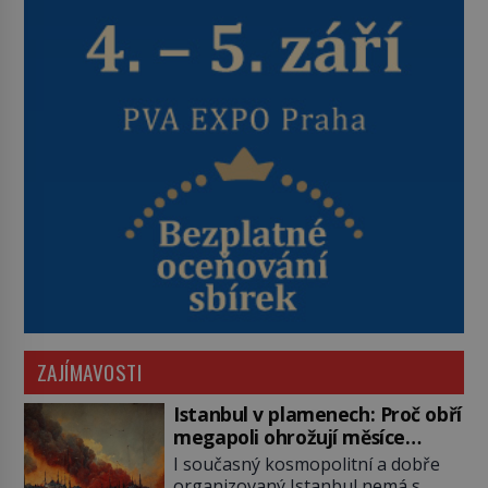
ZAJÍMAVOSTI
Istanbul v plamenech: Proč obří
megapoli ohrožují měsíce
smaženého lilku?
I současný kosmopolitní a dobře
organizovaný Istanbul nemá s