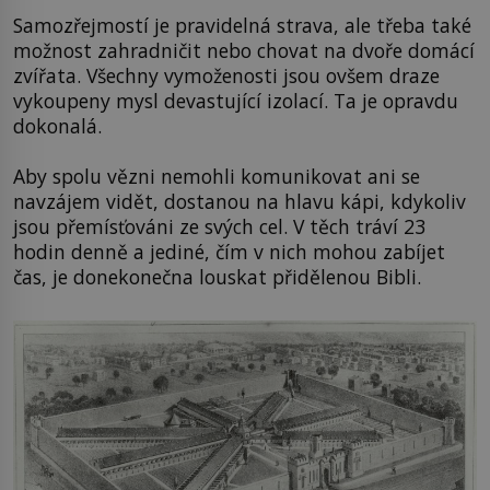
Samozřejmostí je pravidelná strava, ale třeba také
možnost zahradničit nebo chovat na dvoře domácí
zvířata. Všechny vymoženosti jsou ovšem draze
vykoupeny mysl devastující izolací. Ta je opravdu
dokonalá.
Aby spolu vězni nemohli komunikovat ani se
navzájem vidět, dostanou na hlavu kápi, kdykoliv
jsou přemísťováni ze svých cel. V těch tráví 23
hodin denně a jediné, čím v nich mohou zabíjet
čas, je donekonečna louskat přidělenou Bibli.