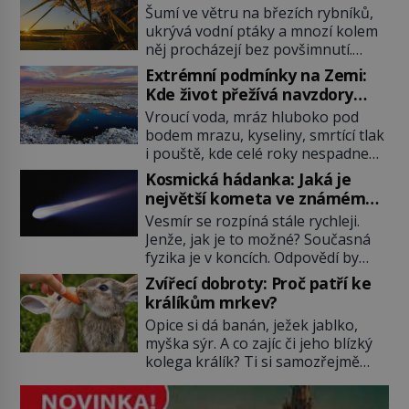
Šumí ve větru na březích rybníků,
ukrývá vodní ptáky a mnozí kolem
něj procházejí bez povšimnutí.
Přesto právě rákos pomáhal stavět
Extrémní podmínky na Zemi:
domy, vyrábět lodě, zapisovat první
Kde život přežívá navzdory
texty a inspiroval řadu pověstí.
všemu
Vroucí voda, mráz hluboko pod
Tato skromná, ale užitečná
bodem mrazu, kyseliny, smrtící tlak
rostlina provází člověka už tisíce
i pouště, kde celé roky nespadne
let. Většina lidí vnímá rákos jen jako
jediná kapka deště. Na první
obyčejnou kulisu letního koupání.
Kosmická hádanka: Jaká je
pohled místa, kde nemůže
Stačí se však podívat […]
největší kometa ve známém
existovat vůbec nic. Přesto právě
vesmíru?
Vesmír se rozpíná stále rychleji.
tady vědci objevují organismy,
Jenže, jak je to možné? Současná
které posouvají hranice života.
fyzika je v koncích. Odpovědí by
Každý nový nález mění naše
mohla být hypotetická temná
představy o tom, co všechno
Zvířecí dobroty: Proč patří ke
energie. Právě na tu se zaměří
dokáže příroda a napovídá, kde
králíkům mrkev?
pozornost dvojice zkušených
bychom jednou […]
Opice si dá banán, ježek jablko,
astronomů. Namísto ní ale objeví
myška sýr. A co zajíc či jeho blízký
něco mnohem hmatatelnějšího.
kolega králík? Ti si samozřejmě
Naprosto rekordní kometu!
pochutnají na mrkvi! Proč jsou
Astronomové Pedro Bernardinelli a
podobné představy o potravě
Gary Bernstein mravenčí prací