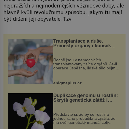
nejdražších a nejmodernějších věznic své doby, ale
hlavně kvůli revolučnímu způsobu, jakým tu mají
být drženi její obyvatelé. Tzv.
Transplantace a duše.
Přenesly orgány i kousek
osobnosti dárce?
Ročně jsou v nemocnicích
transplantovány tisíce orgánů. Je-li
operace úspěšná, lidské tělo přijme
darovaný orgán za své a pacient
může vést plnohodnotný život. Ale co
když při transplantaci nepřijímám...
enigmaplus.cz
Duplikace genomu u rostlin:
Skrytá genetická zátěž i
evoluční výhoda
Představte si, že by se rostlina
jednou ráno probudila a zjistila, že
má svůj genetický manuál celý
dvakrát. Přesně to se občas v