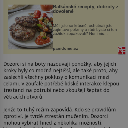
Balkánské recepty, dobroty z
dovolené
Měli jste se krásně, ochutnali jste
zajímavé pokrmy a rádi byste si ten
zážitek zopakovali? Není nic
snazšího. Pljeskavica (10 porcí)
Možná jste ji ochutnali na dovolené v
bývalé Jugoslávii, lze ji vi...
panidomu.cz
Dozorci si na boty nazouvají ponožky, aby jejich
kroky byly co možná nejtišší, ale také proto, aby
zaslechli všechny poklusy o komunikaci mezi
celami. V zoufalé potřebě lidské interakce klepou
trestanci na potrubí nebo zkoušejí šeptat do
větracích otvorů.
Jenže to tuhý režim zapovídá. Kdo se pravidlům
zprotiví, je tvrdě ztrestán mučením. Dozorci
mohou vybírat hned z několika možností.