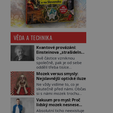
VĚDA A TECHNIKA
Kvantové provázání:
Einsteinova „strašidelná
akce na dálku“ dál mate i
Dvě částice vzniknou
fascinuje vědce
společně, pak je od sebe
oddělí třeba tisíce
kilometrů. Přesto se při
Mozek versus smysly:
měření chovají, jako by
Nejslavnější optické iluze
mezi nimi existovalo
Ne vždy vidíme to, co je
neviditelné pouto. Albert
skutečně před námi. Občas
Einstein tomu s jistou
si s námi mozek trochu
dávkou ironie říká
pohraje. A my pak doslova
„strašidelná akce na dálku“
Vakuum pro mysl: Proč
nevěříme vlastním očím!
a dlouhá desetiletí věří, že
lidský mozek nesnese
Jak vznikají ty
musí existovat jednodušší
absolutní klid a začne si
Absolutní ticho neexistuje
nejpodivnější optické
vysvětlení. Moderní