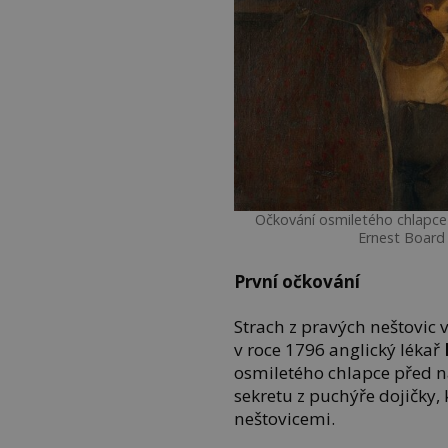
Očkování osmiletého chlapc
Ernest Board 
První očkování
Strach z pravých neštovic 
v roce 1796 anglický lékař
osmiletého chlapce před n
sekretu z puchýře dojičky,
neštovicemi.