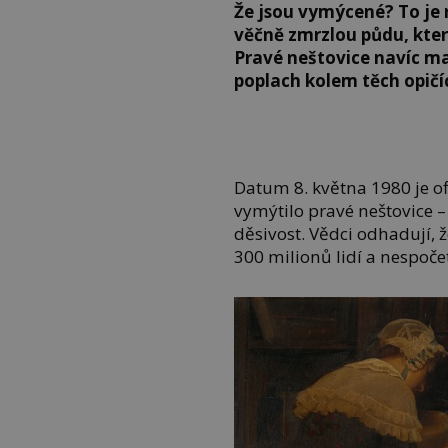
Že jsou vymýcené? To je r
věčně zmrzlou půdu, kte
Pravé neštovice navíc ma
poplach kolem těch opičí
Datum 8. května 1980 je of
vymýtilo pravé neštovice – i
děsivost. Vědci odhadují, že
300 milionů lidí a nespoče