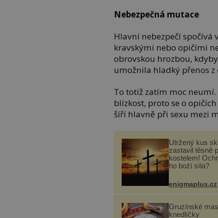
Nebezpečná mutace
Hlavní nebezpečí spočívá v
kravskými nebo opičími ne
obrovskou hrozbou, kdyby 
umožnila hladký přenos z 
To totiž zatím moc neumí.
blízkost, proto se o opičíc
šíří hlavně při sexu mezi 
Utržený kus sk
zastavil těsně 
kostelem! Ochr
ho boží síla?
enigmaplus.cz
Gruzínské ma
knedlíčky