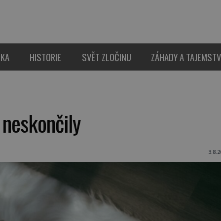
IKA
HISTORIE
SVĚT ZLOČINU
ZÁHADY A TAJEMSTV
 neskončily
3.8.