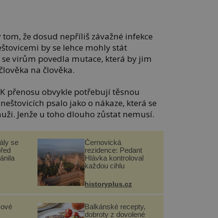
 tom, že dosud nepříliš závažné infekce
štovicemi by se lehce mohly stát
se virům povedla mutace, která by jim
člověka na člověka.
 K přenosu obvykle potřebují těsnou
h neštovicích psalo jako o nákaze, která se
muži. Jenže u toho dlouho zůstat nemusí.
ály se
Černovická
před
rezidence: Pedant
ánila
Hlávka kontroloval
každou cihlu
historyplus.cz
sové
Balkánské recepty,
dobroty z dovolené