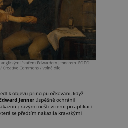
e anglickým lékařem Edwardem Jennerem. FOTO:
/ Creative Commons / volné dílo
vedl k objevu principu očkování, když
Edward Jenner
úspěšně ochránil
ákazou pravými neštovicemi po aplikaci
 která se předtím nakazila kravskými