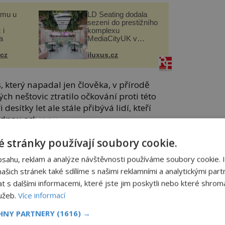
omu u
LD Seating dodala
sezení do prestižního
 i
komplexu
a
MediaCityUK v
Salfordu
.cz
iluxus.cz
 který napadal jen člověka, v přírodě
h neštovic ztratilo očkování proti této
 desítky let ale stále přibývá lidí, kteří
žádnou ochranu.
 stránky používají soubory cookie.
totiž v tom, že zkřížená imunitní ochrana,
ské neštovice, nebyla jednostranná.
bsahu, reklam a analýze návštěvnosti používáme soubory cookie. 
šich stránek také sdílíme s našimi reklamními a analytickými partn
e od těla spolu s pravými neštovicemi
s dalšími informacemi, které jste jim poskytli nebo které shromá
i několik dalších blízkých příbuzných ze
lužeb.
Více informací
ravé neštovice patří.
CHNY PARTNERY
(1616) →