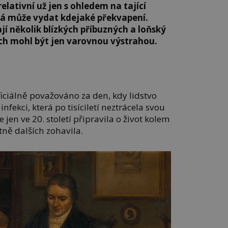
elativní už jen s ohledem na tající
rá může vydat kdejaké překvapení.
jí několik blízkých příbuzných a loňský
ch mohl být jen varovnou výstrahou.
iciálně považováno za den, kdy lidstvo
nfekci, která po tisíciletí neztrácela svou
 jen ve 20. století připravila o život kolem
tně dalších zohavila.