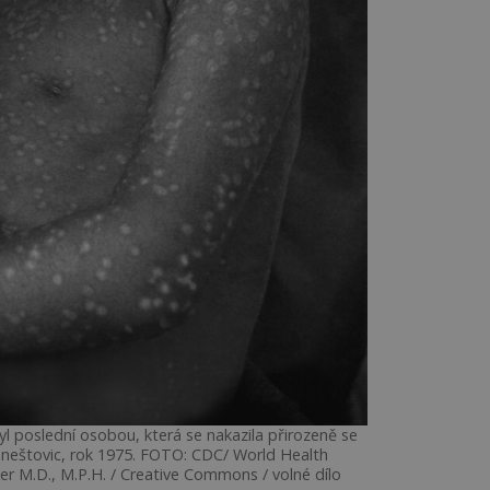
yl poslední osobou, která se nakazila přirozeně se
 neštovic, rok 1975. FOTO: CDC/ World Health
er M.D., M.P.H. / Creative Commons / volné dílo