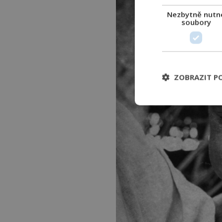
Nezbytně nutn
soubory
ZOBRAZIT P