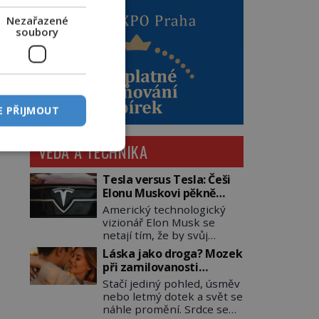
Nezařazené
soubory
E PŘIJMOUT
VĚDA A TECHNIKA
Tesla versus Tesla: Češi
Elonu Muskovi pěkně
zavařili
Americký technologický
vizionář Elon Musk se
netají tím, že by svůj
důchod mohl trávit
Láska jako droga? Mozek
například na Marsu. Patrně
při zamilovanosti
se bude jednat o nějaký
rozpoutá neuvěřitelnou
Stačí jediný pohled, úsměv
bungalov s nezbytnou
chemickou bouři
nebo letmý dotek a svět se
garáží pro elektrické
náhle promění. Srdce se
vozítko. Než se tak stane,