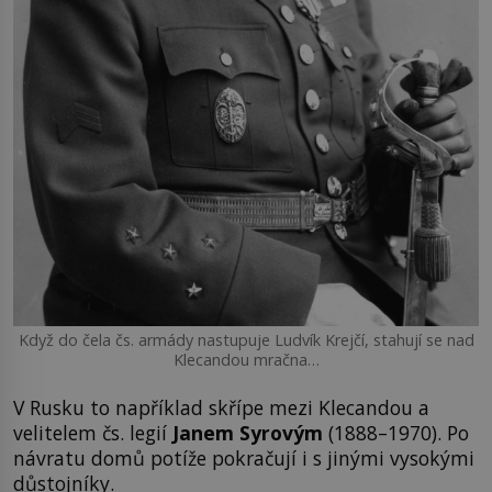
Když do čela čs. armády nastupuje Ludvík Krejčí, stahují se nad
Klecandou mračna…
V Rusku to například skřípe mezi Klecandou a
velitelem čs. legií
Janem Syrovým
(1888–1970). Po
návratu domů potíže pokračují i s jinými vysokými
důstojníky.