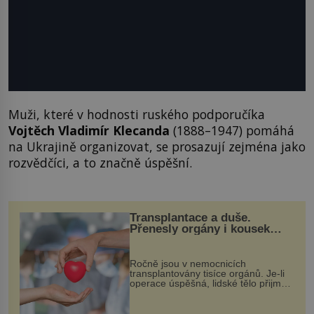
Muži, které v hodnosti ruského podporučíka
Vojtěch Vladimír
Klecanda
(1888–1947) pomáhá
na Ukrajině organizovat, se prosazují zejména jako
rozvědčíci, a to značně úspěšní.
Transplantace a duše.
Přenesly orgány i kousek
osobnosti dárce?
Ročně jsou v nemocnicích
transplantovány tisíce orgánů. Je-li
operace úspěšná, lidské tělo přijme
darovaný orgán za své a pacient
může vést plnohodnotný život. Ale co
když při transplantaci nepřijímám...