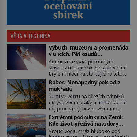
VĚDA A TECHNIKA
Výbuch, muzeum a promenáda
v ulicích. Pět osudů
nejslavnějších raketoplánů
Ani zima nezkazí přítomným
slavnostní okamžik. Se slunečními
brýlemi hledí na startující raketu,
která má do vesmíru vynést kromě
Rákos: Nenápadný poklad z
posádky také obyčejnou učitelku.
mokřadů
Po několika sekundách všem
Šumí ve větru na březích rybníků,
ztuhnou úsměvy, stroj totiž
ukrývá vodní ptáky a mnozí kolem
exploduje. Jejich konstrukce není
něj procházejí bez povšimnutí.
z levného kraje, daňové poplatníky
Přesto právě rákos pomáhal stavět
stojí miliardy dolarů. Na druhou
Extrémní podmínky na Zemi:
domy, vyrábět lodě, zapisovat první
stranu zvládnou jen představitelné
Kde život přežívá navzdory
texty a inspiroval řadu pověstí.
věci. Na malé kousky Název:
všemu
Vroucí voda, mráz hluboko pod
Tato skromná, ale užitečná
Columbia První […]