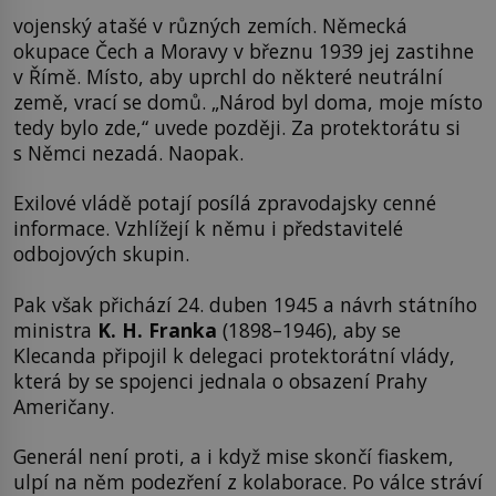
vojenský atašé v různých zemích. Německá
okupace Čech a Moravy v březnu 1939 jej zastihne
v Římě. Místo, aby uprchl do některé neutrální
země, vrací se domů. „Národ byl doma, moje místo
tedy bylo zde,“ uvede později. Za protektorátu si
s Němci nezadá. Naopak.
Exilové vládě potají posílá zpravodajsky cenné
informace. Vzhlížejí k němu i představitelé
odbojových skupin.
Pak však přichází 24. duben 1945 a návrh státního
ministra
K. H. Franka
(1898–1946), aby se
Klecanda připojil k delegaci protektorátní vlády,
která by se spojenci jednala o obsazení Prahy
Američany.
Generál není proti, a i když mise skončí fiaskem,
ulpí na něm podezření z kolaborace. Po válce stráví