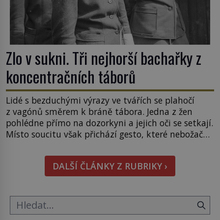
Zlo v sukni. Tři nejhorší bachařky z
koncentračních táborů
Lidé s bezduchými výrazy ve tvářích se plahočí
z vagónů směrem k bráně tábora. Jedna z žen
pohlédne přímo na dozorkyni a jejich oči se setkají.
Místo soucitu však přichází gesto, které nebožačku
posílá rovnou do plynové komory. Jména jako
Rudolf Höss (1901–1947), Josef Mengele (1911–
DALŠÍ ČLÁNKY Z RUBRIKY ›
1979) či Heinrich Himmler (1900–1945) zná každý,
o koho se historie jen otřela. Jenže […]