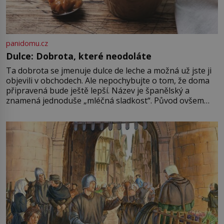
panidomu.cz
Dulce: Dobrota, které neodoláte
Ta dobrota se jmenuje dulce de leche a možná už jste ji
objevili v obchodech. Ale nepochybujte o tom, že doma
připravená bude ještě lepší. Název je španělský a
znamená jednoduše „mléčná sladkost“. Původ ovšem
není úplně jednoznačný, o autorství této receptury se
pře hned několik latinskoamerických zemí a k tomu
Francie, kde se traduje,