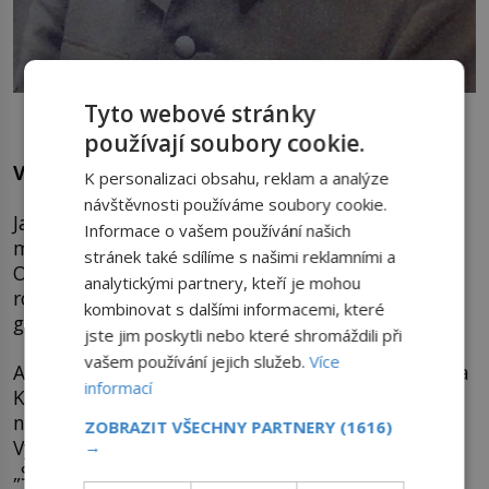
Kvůli stykům s K. H. Frankem ulpí na bývalém legionáři
Tyto webové stránky
podezření z kolaborace.
používají soubory cookie.
Vyšetřování na 24 hodin
K personalizaci obsahu, reklam a analýze
návštěvnosti používáme soubory cookie.
Jakmile Klecanda opouští brány věznice, pověsí se
Informace o vašem používání našich
mu na paty agenti komunisty ovládaného
stránek také sdílíme s našimi reklamními a
Obranného zpravodajství. Rudé právo navíc
analytickými partnery, kteří je mohou
rozjíždí hysterickou kampaň proti propuštěnému
kombinovat s dalšími informacemi, které
generálovi.
jste jim poskytli nebo které shromáždili při
vašem používání jejich služeb.
Více
A pak, časně ráno 22. dubna 1947, je tělo generála
informací
Klecandy objeveno pod okny jeho pražského bytu
na Malé Straně. Vypadl z výšky čtvrtého patra.
ZOBRAZIT VŠECHNY PARTNERY
(1616)
Vyšetřování netrvá déle než 24 hodin.
→
„Sebevražda,“ zní verdikt. Generálovo okolí však