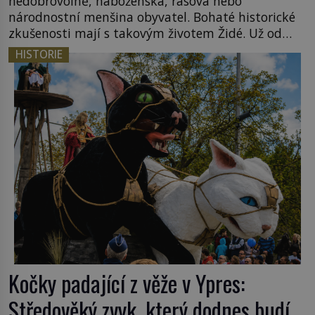
nedobrovolně, náboženská, rasová nebo
národnostní menšina obyvatel. Bohaté historické
zkušenosti mají s takovým životem Židé. Už od
středověku jsou totiž v každou chvíli nuceni v
HISTORIE
nějakém žít. Mezi ty nejslavnější patří i římské
ghetto založené v roce 1555. Pokud jde o vztah
k Židům, nemá se Řím čím chlubit. […]
Kočky padající z věže v Ypres:
Středověký zvyk, který dodnes budí