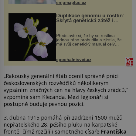
enigmaplus.cz
Duplikace genomu u rostlin:
Skrytá genetická zátěž i
evoluční výhoda
Představte si, že by se rostlina
jednou ráno probudila a zjistila, že
má svůj genetický manuál celý
dvakrát. Přesně to se občas v
přírodě stane – a podle nového
výzkumu to může být pro druhy
epochalnisvet.cz
vstupenka...
„Rakouský generální štáb ocenil správně práci
československých rozvědčíků několikerým
vypsáním značných cen na hlavy českých zrádců,“
vzpomíná sám Klecanda. Mezi legionáři si
postupně buduje pevnou pozici.
3. dubna 1915 pomáhá při zadržení 1500 mužů
nepřátelského 28. pěšího pluku na karpatské
frontě, čímž rozčílí i samotného císaře
Františka