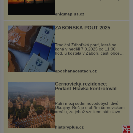
balvan, který se v květnu 2014
nečekaně odtrhl od nedaleké skály
při její demolici. Podle místních stojí
enigmaplus.cz
...
ZÁBOŘSKÁ POUŤ 2025
Tradiční Zábořská pouť, která se
koná v neděli 7.9.2025 od 11:00
hod. u kostela v Záboří, části obce
Kly u Mělníka. V programu naleznete
komentovanou prohlídku kostela,
dobovou hudbu, řemesla, atrakce...
epochanacestach.cz
Černovická rezidence:
Pedant Hlávka kontroloval
každou cihlu
Patří mezi sedm novodobých divů
Ukrajiny. Řeč je o obřím černovickém
areálu, za jehož vznikem stál slavný
český architekt Josef Hlávka. Ten si
na něm dal mimořádně záležet. Jeho
stavební plány by při ...
historyplus.cz