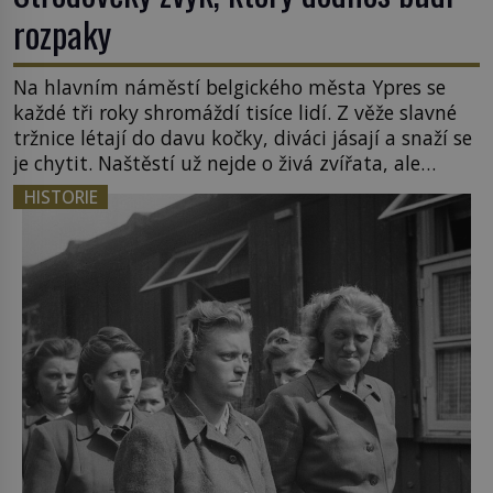
rozpaky
Na hlavním náměstí belgického města Ypres se
každé tři roky shromáždí tisíce lidí. Z věže slavné
tržnice létají do davu kočky, diváci jásají a snaží se
je chytit. Naštěstí už nejde o živá zvířata, ale
jenom o plyšové suvenýry. Kdysi to ale bylo jinak.
HISTORIE
Tato veselá podívaná připomíná jeden z
nejpodivnějších a zároveň nejkrutějších zvyků […]