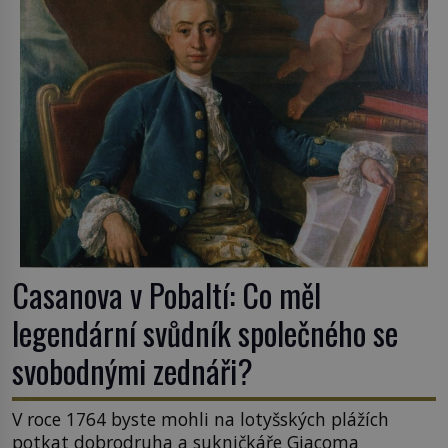
Casanova v Pobaltí: Co měl
legendární svůdník společného se
svobodnými zednáři?
V roce 1764 byste mohli na lotyšských plážích
potkat dobrodruha a sukničkáře Giacoma