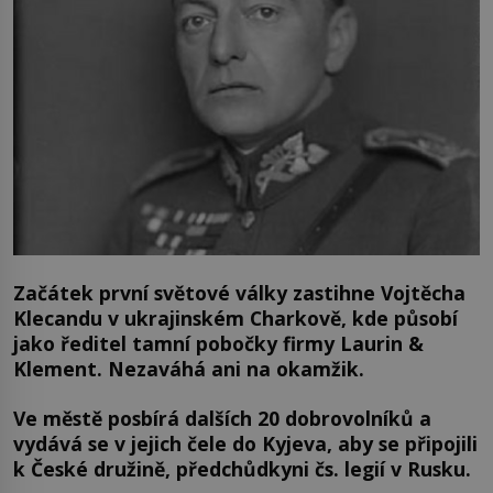
Začátek první světové války zastihne Vojtěcha
Klecandu v ukrajinském Charkově, kde působí
jako ředitel tamní pobočky firmy Laurin &
Klement. Nezaváhá ani na okamžik.
Ve městě posbírá dalších 20 dobrovolníků a
vydává se v jejich čele do Kyjeva, aby se připojili
k České družině, předchůdkyni čs. legií v Rusku.