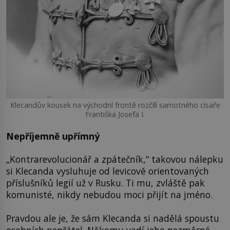
Klecandův kousek na východní frontě rozčílí samotného císaře
Františka Josefa I.
Nepříjemně upřímný
„Kontrarevolucionář a zpátečník,“ takovou nálepku
si Klecanda vysluhuje od levicově orientovaných
příslušníků legií už v Rusku. Ti mu, zvláště pak
komunisté, nikdy nebudou moci přijít na jméno.
Pravdou ale je, že sám Klecanda si nadělá spoustu
osobních nepřátel. Někomu vadí jeho nezměrné