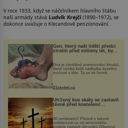
V roce 1933, když se náčelníkem hlavního štábu
naší armády stává
Ludvík Krejčí
(1890–1972), se
dokonce uvažuje o Klecandově penzionování.
Gen, který naši lidští předci
ztratili před miliony let, by
mohl pomoci s léčbou
„nemoci králů“
Dna je zánětlivé onemocnění kloubů,
které vzniká kvůli nadbytku kyseliny
močové v těle. Ta se ve formě
krystalků ukládá v blízkosti kloubů,
nejčastěji přitom postihuje palce na
nohou, a způsobuje bole...
21stoleti.cz
Utržený kus skály se zastavil
těsně před kostelem!
Ochránila ho boží síla?
30 centimetrů! Přesně v takové
vzdálenosti se od amerického
kostela zastavil obrovský 20tunový