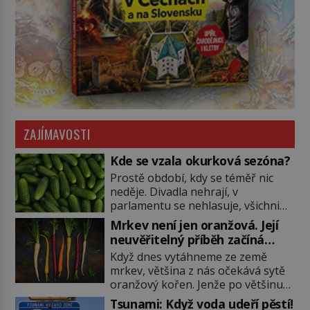
ZAJÍMAVOSTI
Kde se vzala okurková sezóna?
Prostě období, kdy se téměř nic
neděje. Divadla nehrají, v
parlamentu se nehlasuje, všichni
jsou na dovolené a média tak
Mrkev není jen oranžová. Její
nemají o čem mluvit a psát. A
neuvěřitelný příběh začíná
vymýšlejí si proto témata, které
fialovou barvou
Když dnes vytáhneme ze země
nikoho nezajímají. Proč je však ona
mrkev, většina z nás očekává sytě
letní doba spojovaná zrovna s
oranžový kořen. Jenže po většinu
okurkami? Okurkovou sezónu
své historie je mrkev všechno
známe už od poloviny 19. století,
Tsunami: Když voda udeří pěstí!