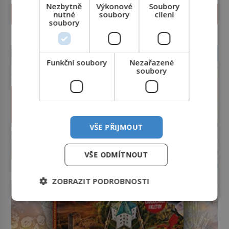
Nezbytně
Výkonové
Soubory
PROLISTOVAT ČASOPIS
nutné
soubory
cílení
soubory
reklama
Funkční soubory
Nezařazené
soubory
VŠE PŘIJMOUT
VŠE ODMÍTNOUT
ZOBRAZIT PODROBNOSTI