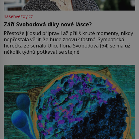
nasehvezdy.cz
Září Svobodová díky nové lásce?
Přestože jí osud připravil až příliš kruté momenty, nikdy
nepřestala věřit, že bude znovu šťastná. Sympatická
herečka ze seriálu Ulice Ilona Svobodová (64) se má už
několik týdnů potkávat se stejně