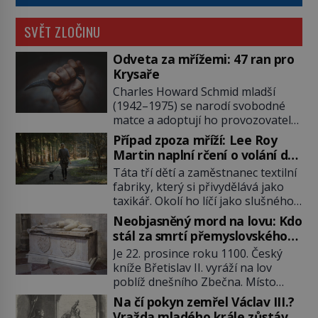
SVĚT ZLOČINU
Odveta za mřížemi: 47 ran pro
Krysaře
Charles Howard Schmid mladší
(1942–1975) se narodí svobodné
matce a adoptují ho provozovatelé
pečovatelského domu Charles a
Případ zpoza mříží: Lee Roy
Katharine Schmidovi. Synek jim
Martin naplní rčení o volání do
mnoho radosti nepřinese. Mezi
lesa
Táta tří dětí a zaměstnanec textilní
přáteli v arizonském Tusconu se
fabriky, který si přivydělává jako
mu přezdívá Krysař. Je to pohledný
taxikář. Okolí ho líčí jako slušného
a charismatický mladík, kterému to
člověka. To je Lee Roy Martin
ve škole dvakrát nejde. Exceluje ale
Neobjasněný mord na lovu: Kdo
(1937–1972), jinak též Škrtič z
v tělocviku. Škola si díky němu
stál za smrtí přemyslovského
Gaffney, městečka v Jižní Karolíně.
může vystavit […]
knížete Břetislava II.?
Je 22. prosince roku 1100. Český
Mezi lety 1967 až 1968 zavraždí dvě
kníže Břetislav II. vyráží na lov
ženy a dvě dívky. Dne 20. května
poblíž dnešního Zbečna. Místo
1967 znásilní a zavraždí 32letou
návratu na Pražský hrad však
Annie Lucille Dedmondovou. […]
Na čí pokyn zemřel Václav III.?
přichází smrt. Muž na něj zaútočí
Vražda mladého krále zůstává