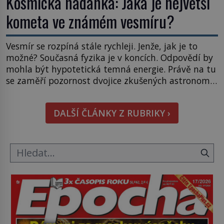
Kosmická hádanka: Jaká je největší
kometa ve známém vesmíru?
Vesmír se rozpíná stále rychleji. Jenže, jak je to
možné? Současná fyzika je v koncích. Odpovědí by
mohla být hypotetická temná energie. Právě na tu
se zaměří pozornost dvojice zkušených astronomů.
Namísto ní ale objeví něco mnohem
hmatatelnějšího. Naprosto rekordní kometu!
DALŠÍ ČLÁNKY Z RUBRIKY ›
Astronomové Pedro Bernardinelli a Gary Bernstein
mravenčí prací zkoumají archivní snímky v rámci
Průzkumu temné energie […]