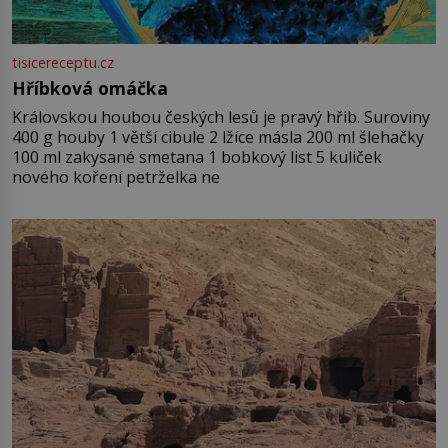
tisicereceptu.cz
Hříbková omáčka
Královskou houbou českých lesů je pravý hřib. Suroviny
400 g houby 1 větší cibule 2 lžíce másla 200 ml šlehačky
100 ml zakysané smetana 1 bobkový list 5 kuliček
nového koření petrželka ne