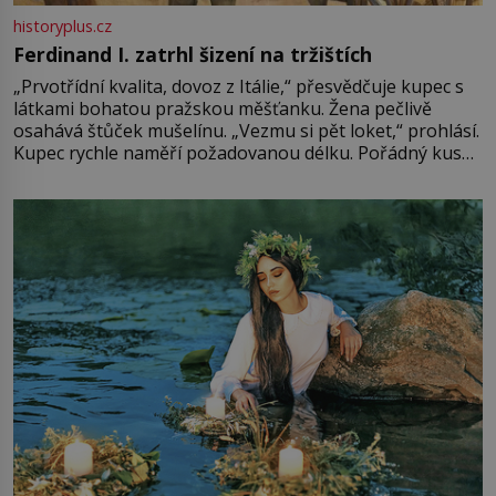
historyplus.cz
Ferdinand I. zatrhl šizení na tržištích
„Prvotřídní kvalita, dovoz z Itálie,“ přesvědčuje kupec s
látkami bohatou pražskou měšťanku. Žena pečlivě
osahává štůček mušelínu. „Vezmu si pět loket,“ prohlásí.
Kupec rychle naměří požadovanou délku. Pořádný kus
mu přitom zůstane za prsty… „Na šaty ho bude málo,
milostpaní. Stačí jenom na sukni,“ zhodnotí švadlena
množství růžového mušelínu. „Ošidili vás, podívejte.“
Vezme do ruky dřevěnou