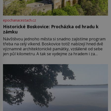
epochanacestach.cz
Historické Boskovice: Procházka od hradu k
zámku
Návštěvou jednoho města si snadno zajistíme program
třeba na celý víkend. Boskovice totiž nabízejí hned dvě
významné architektonické památky, vzdálené od sebe
jen půl kilometru. A tak se vydejme za hradem i za
zámkem do krásné jihomoravské krajiny. Trhová osada
Boskovice na okraji Drahanské vrchoviny vznikla někdy
ve13. století, a už v roce 1313 kronikáři zaznamenali