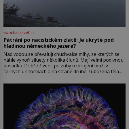
epochalnisvet.cz
Pátrání po nacistickém zlatě: Je ukryté pod
hladinou německého jezera?
Nad vodou se převalují chuchvalce mlhy, ze kterých se
náhle vynoří siluety několika člunů. Mají velmi podivnou
posádku. Dobře živení, po zuby ozbrojení muži v
černých uniformách a na straně druhé: zubožená těla
oblečená v chatrných vězeňských hadrech. Co tato
přízračná scéna znamená? Je jaro roku 1945, druhá
světová válka se chýlí ke konci. Jezero Stolpsee