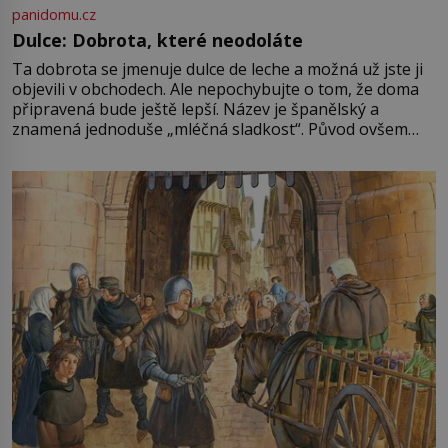
panidomu.cz
Dulce: Dobrota, které neodoláte
Ta dobrota se jmenuje dulce de leche a možná už jste ji
objevili v obchodech. Ale nepochybujte o tom, že doma
připravená bude ještě lepší. Název je španělský a
znamená jednoduše „mléčná sladkost“. Původ ovšem
není úplně jednoznačný, o autorství této receptury se
pře hned několik latinskoamerických zemí a k tomu
Francie, kde se traduje,