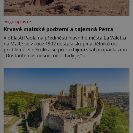
enigmaplus.cz
Krvavé maltské podzemí a tajemná Petra
V oblasti Paola na předměstí hlavního města La Valetta
na Maltě se v roce 1902 dostala skupina dělníků do
problémů. S několika se při rozbíjení skal propadla zem.
„Dostaňte nás odsud, něco tady je,“ z