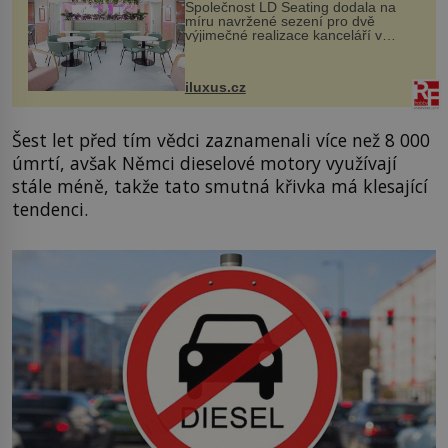
Společnost LD Seating dodala na
míru navržené sezení pro dvě
výjimečné realizace kanceláří v
areálu MediaCityUK v anglickém
Salfordu – konkrétně do budov Blue
Tower a Orange Tower. Komplex
iluxus.cz
budov Media...
Šest let před tím vědci zaznamenali více než 8 000
úmrtí, avšak Němci dieselové motory využívají
stále méně, takže tato smutná křivka má klesající
tendenci.