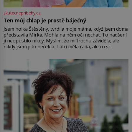
skutecnepribehy.cz
Ten můj chlap je prostě báječný
Jsem holka Štěstěny, tvrdila moje máma, když jsem doma
představila Mirka. Mohla na něm oči nechat. To nadšení
ji neopustilo nikdy. Myslím, že mi trochu záviděla, ale
nikdy jsem jí to neřekla. Tátu měla ráda, ale co si
pamatuji, tak jsme s Mirkem byli zamilovaní mnohem víc.
Jsme spolu moc rádi Tehdy byla jiná doba, když