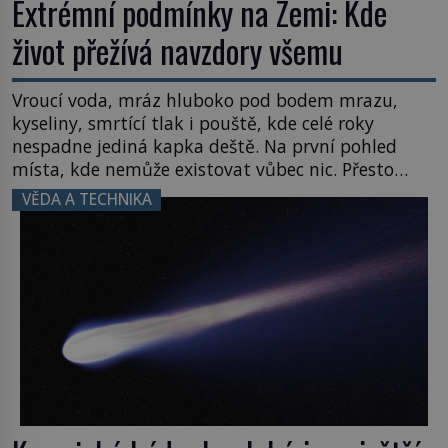
Extrémní podmínky na Zemi: Kde
život přežívá navzdory všemu
Vroucí voda, mráz hluboko pod bodem mrazu,
kyseliny, smrtící tlak i pouště, kde celé roky
nespadne jediná kapka deště. Na první pohled
místa, kde nemůže existovat vůbec nic. Přesto
právě tady vědci objevují organismy, které
VĚDA A TECHNIKA
posouvají hranice života. Každý nový nález mění
naše představy o tom, co všechno dokáže příroda a
napovídá, kde bychom jednou […]