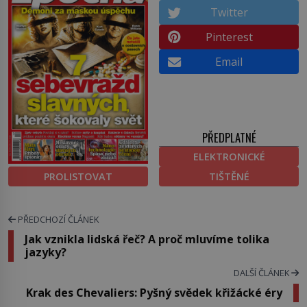
Twitter
Pinterest
Email
PŘEDPLATNÉ
ELEKTRONICKÉ
PROLISTOVAT
TIŠTĚNÉ
PŘEDCHOZÍ ČLÁNEK
Jak vznikla lidská řeč? A proč mluvíme tolika
jazyky?
DALŠÍ ČLÁNEK
Krak des Chevaliers: Pyšný svědek křižácké éry