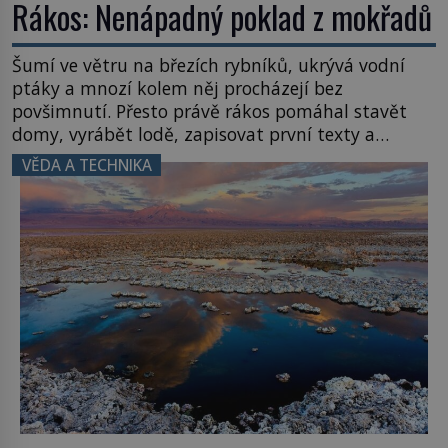
Rákos: Nenápadný poklad z mokřadů
Šumí ve větru na březích rybníků, ukrývá vodní
ptáky a mnozí kolem něj procházejí bez
povšimnutí. Přesto právě rákos pomáhal stavět
domy, vyrábět lodě, zapisovat první texty a
inspiroval řadu pověstí. Tato skromná, ale
VĚDA A TECHNIKA
užitečná rostlina provází člověka už tisíce let.
Většina lidí vnímá rákos jen jako obyčejnou kulisu
letního koupání. Stačí se však podívat […]