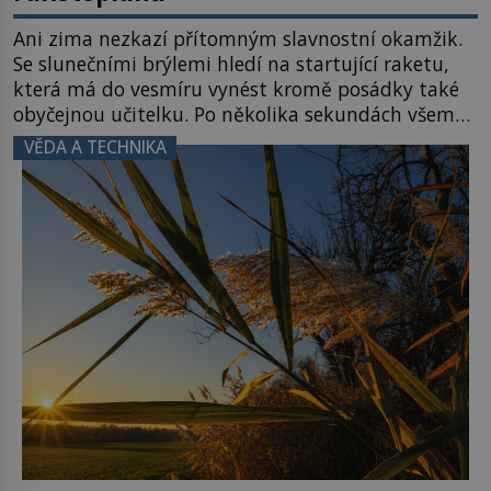
Ani zima nezkazí přítomným slavnostní okamžik.
Se slunečními brýlemi hledí na startující raketu,
která má do vesmíru vynést kromě posádky také
obyčejnou učitelku. Po několika sekundách všem
ztuhnou úsměvy, stroj totiž exploduje. Jejich
VĚDA A TECHNIKA
konstrukce není z levného kraje, daňové
poplatníky stojí miliardy dolarů. Na druhou stranu
zvládnou jen představitelné věci. Na malé kousky
Název: Columbia První […]