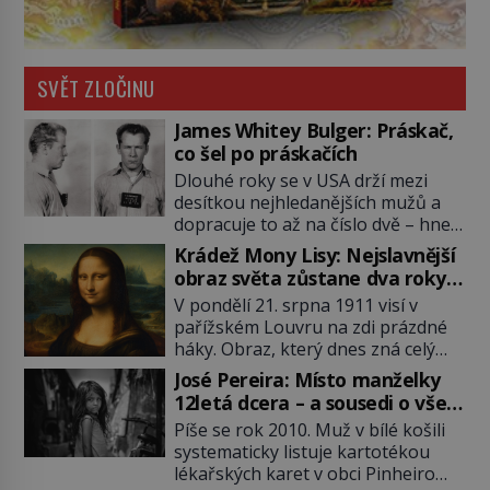
SVĚT ZLOČINU
James Whitey Bulger: Práskač,
co šel po práskačích
Dlouhé roky se v USA drží mezi
desítkou nejhledanějších mužů a
dopracuje to až na číslo dvě – hned
po Usámovi bin Ládinovi (1957–
Krádež Mony Lisy: Nejslavnější
2011). To je James „Whitey“ Bulger
obraz světa zůstane dva roky
(1929–2018) viněný ze spoluúčasti
nezvěstný
V pondělí 21. srpna 1911 visí v
na 19 vraždách, vydírání a lichvy. A
pařížském Louvru na zdi prázdné
samozřejmě, krom toho je ještě
háky. Obraz, který dnes zná celý
drogový dealer, který neváhá
svět, je pryč. Zpočátku si nikdo
odstranit z cesty všechny práskače,
José Pereira: Místo manželky
nemyslí, že jde o krádež.
zatímco […]
12letá dcera – a sousedi o všem
Zaměstnanci jsou přesvědčeni, že
vědí!
Píše se rok 2010. Muž v bílé košili
Mona Lisa je jen v restaurátorské
systematicky listuje kartotékou
dílně nebo u fotografa. Když se
lékařských karet v obci Pinheiro
ukáže pravda, propukne jeden z