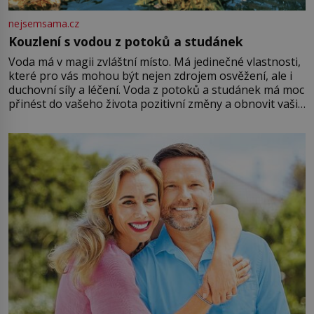
nejsemsama.cz
Kouzlení s vodou z potoků a studánek
Voda má v magii zvláštní místo. Má jedinečné vlastnosti,
které pro vás mohou být nejen zdrojem osvěžení, ale i
duchovní síly a léčení. Voda z potoků a studánek má moc
přinést do vašeho života pozitivní změny a obnovit vaši
energii. Využitím těchto přírodních zdrojů v magii
můžete obohatit své rituály a přinést do svého života
větší harmonii a klid. Je důležité