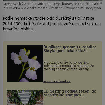
Smog vzniklý z osobní automobilové dopravy je charakteristický
především pro čínská města. Avšak ani Evropa se mu nevyhýbá.
Podle německé studie oxid dusičitý zabil v roce
2014 6000 lidí. Způsobil jim hlavně nemoci srdce a
krevního oběhu.
Duplikace genomu u rostlin:
Skrytá genetická zátěž i
evoluční výhoda
Představte si, že by se rostlina
jednou ráno probudila a zjistila, že
má svůj genetický manuál celý
dvakrát. Přesně to se občas v
přírodě stane – a podle nového
výzkumu to může být pro druhy
epochalnisvet.cz
vstupenka...
LD Seating dodala sezení do
prestižního komplexu
MediaCityUK v Salfordu