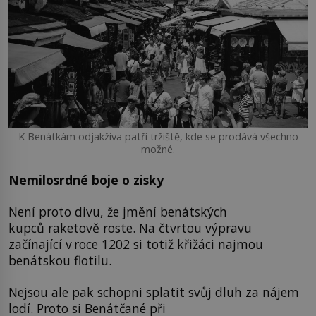
K Benátkám odjakživa patří tržiště, kde se prodává všechno
možné.
Nemilosrdné boje o zisky
Není proto divu, že jmění benátských
kupců raketově roste. Na čtvrtou výpravu
začínající v roce 1202 si totiž křižáci najmou
benátskou flotilu.
Nejsou ale pak schopni splatit svůj dluh za nájem
lodí. Proto si Benátčané při