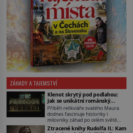
ZÁHADY A TAJEMSTVÍ
Klenot skrytý pod podlahou:
Jak se unikátní románský
poklad dostal do zapadlého
Příběh relikviáře svatého Maura
Bečova?
dodnes fascinuje historiky i
milovníky záhad po celém světě.
Tato románská zlatnická památka
Ztracené knihy Rudolfa II.: Kam
ze 13. století je po českých