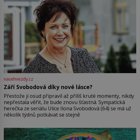
nasehvezdy.cz
Září Svobodová díky nové lásce?
Přestože jí osud připravil až příliš kruté momenty, nikdy
nepřestala věřit, že bude znovu šťastná. Sympatická
herečka ze seriálu Ulice Ilona Svobodová (64) se má už
několik týdnů potkávat se stejně