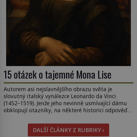
15 otázek o tajemné Mona Lise
Autorem asi nejslavnějšího obrazu světa je
slovutný italský vynálezce Leonardo da Vinci
(1452–1519). Jenže jeho nevinně usmívající dámu
obklopují otazníky, na některé historici odpověď
objeví, jiné zůstanou nezodpovězené. Kam si ji
pověsil Napoleon? Samotný císař Napoleon
DALŠÍ ČLÁNKY Z RUBRIKY ›
Bonaparte (1769–1821) má pro malbu slabost, a