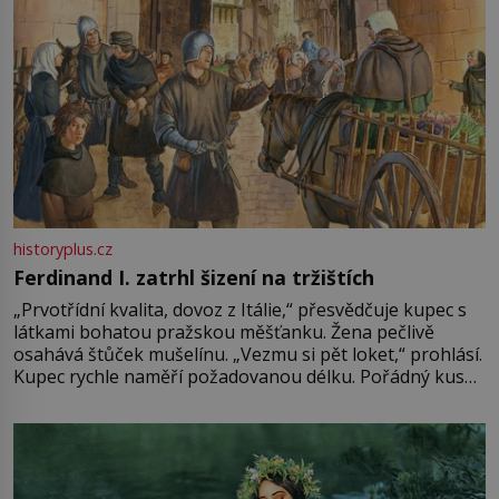
historyplus.cz
Ferdinand I. zatrhl šizení na tržištích
„Prvotřídní kvalita, dovoz z Itálie,“ přesvědčuje kupec s
látkami bohatou pražskou měšťanku. Žena pečlivě
osahává štůček mušelínu. „Vezmu si pět loket,“ prohlásí.
Kupec rychle naměří požadovanou délku. Pořádný kus
mu přitom zůstane za prsty… „Na šaty ho bude málo,
milostpaní. Stačí jenom na sukni,“ zhodnotí švadlena
množství růžového mušelínu. „Ošidili vás, podívejte.“
Vezme do ruky dřevěnou