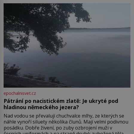
Boskovice na okraji Drahanské vrchoviny vznikla někdy
ve13. století, a už v roce 1313 kronikáři zaznamenali
epochalnisvet.cz
Pátrání po nacistickém zlatě: Je ukryté pod
hladinou německého jezera?
Nad vodou se převalují chuchvalce mlhy, ze kterých se
náhle vynoří siluety několika člunů. Mají velmi podivnou
posádku. Dobře živení, po zuby ozbrojení muži v
černých uniformách a na straně druhé: zubožená těla