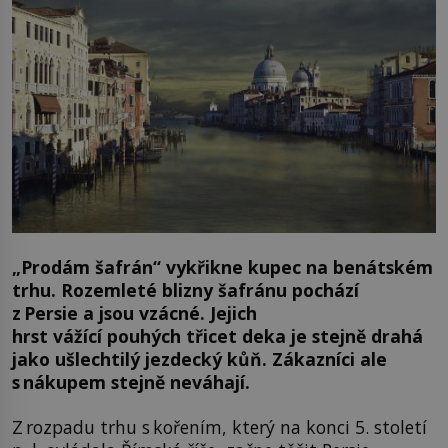
„Prodám šafrán“ vykřikne kupec na benátském
trhu. Rozemleté blizny šafránu pochází
z Persie a jsou vzácné. Jejich
hrst vážící pouhých třicet deka je stejně drahá
jako ušlechtilý jezdecký kůň. Zákazníci ale
s nákupem stejně neváhají.
Z rozpadu trhu s kořením, který na konci 5. století