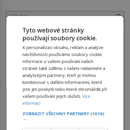
tak si ji ještě jako první konzul přemístí do své
ložnice v Tuilerisjkém […]
Tyto webové stránky
používají soubory cookie.
K personalizaci obsahu, reklam a analýze
návštěvnosti používáme soubory cookie.
Informace o vašem používání našich
stránek také sdílíme s našimi reklamními a
analytickými partnery, kteří je mohou
kombinovat s dalšími informacemi, které
jste jim poskytli nebo které shromáždili při
vašem používání jejich služeb.
Více
informací
ZOBRAZIT VŠECHNY PARTNERY
(1616)
→