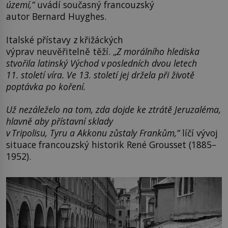
území,“
uvádí současný francouzský
autor Bernard Huyghes.
Italské přístavy z křižáckých
výprav neuvěřitelně těží. „
Z morálního hlediska
stvořila latinský Východ v posledních dvou letech
11. století víra. Ve 13. století jej držela při životě
poptávka po koření.
Už nezáleželo na tom, zda dojde ke ztrátě Jeruzaléma,
hlavně aby přístavní sklady
v Tripolisu, Tyru a Akkonu zůstaly Frankům,“
líčí vývoj
situace francouzský historik René Grousset (1885–
1952).