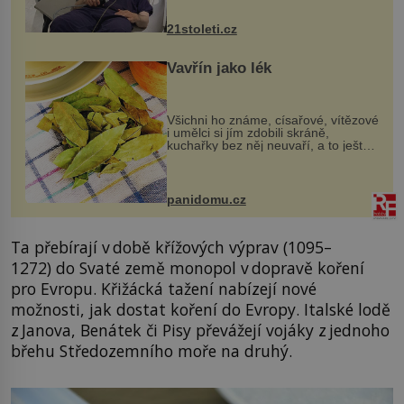
zákrok. Ultrazvuk zase není vhodný
k dostatečně přesnému zacílení ...
21stoleti.cz
Vavřín jako lék
Všichni ho známe, císařové, vítězové
i umělci si jím zdobili skráně,
kuchařky bez něj neuvaří, a to ještě
nevíte, že bobkový list může výrazně
zmírnit některé naše neduhy.
Obsahuje v malém množství ně...
panidomu.cz
Ta přebírají v době křížových výprav (1095–
1272) do Svaté země monopol v dopravě koření
pro Evropu. Křižácká tažení nabízejí nové
možnosti, jak dostat koření do Evropy. Italské lodě
z Janova, Benátek či Pisy převážejí vojáky z jednoho
břehu Středozemního moře na druhý.