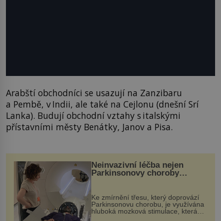
Arabští obchodníci se usazují na Zanzibaru
a Pembě, v Indii, ale také na Cejlonu (dnešní Srí
Lanka). Budují obchodní vztahy s italskými
přístavními městy Benátky, Janov a Pisa.
Neinvazivní léčba nejen
Parkinsonovy choroby
pomocí ultrazvukové
„helmy“
Ke zmírnění třesu, který doprovází
Parkinsonovu chorobu, je využívána
hluboká mozková stimulace, která
však vyžaduje vysoce invazivní