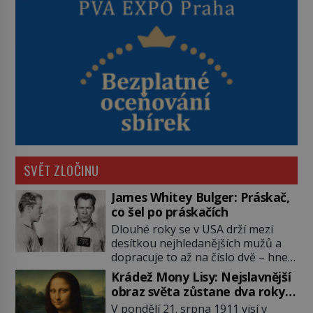
SVĚT ZLOČINU
James Whitey Bulger: Práskač,
co šel po práskačích
Dlouhé roky se v USA drží mezi
desítkou nejhledanějších mužů a
dopracuje to až na číslo dvě – hned
po Usámovi bin Ládinovi (1957–
Krádež Mony Lisy: Nejslavnější
2011). To je James „Whitey“ Bulger
obraz světa zůstane dva roky
(1929–2018) viněný ze spoluúčasti
nezvěstný
V pondělí 21. srpna 1911 visí v