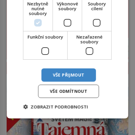
Nezbytně
Výkonové
Soubory
nutné
soubory
cílení
soubory
Funkční soubory
Nezařazené
soubory
PROLISTOVAT ČASOPIS
VŠE PŘIJMOUT
reklama
VŠE ODMÍTNOUT
ZOBRAZIT PODROBNOSTI