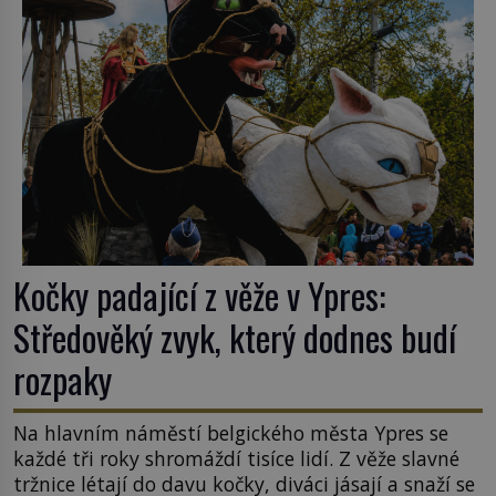
k Židům, nemá se Řím čím chlubit. […]
Kočky padající z věže v Ypres:
Středověký zvyk, který dodnes budí
rozpaky
Na hlavním náměstí belgického města Ypres se
každé tři roky shromáždí tisíce lidí. Z věže slavné
tržnice létají do davu kočky, diváci jásají a snaží se