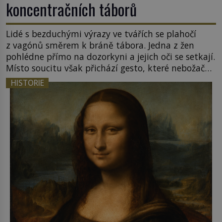
koncentračních táborů
Lidé s bezduchými výrazy ve tvářích se plahočí
z vagónů směrem k bráně tábora. Jedna z žen
pohlédne přímo na dozorkyni a jejich oči se setkají.
Místo soucitu však přichází gesto, které nebožačku
posílá rovnou do plynové komory. Jména jako
HISTORIE
Rudolf Höss (1901–1947), Josef Mengele (1911–
1979) či Heinrich Himmler (1900–1945) zná každý,
o koho se historie jen otřela. Jenže […]