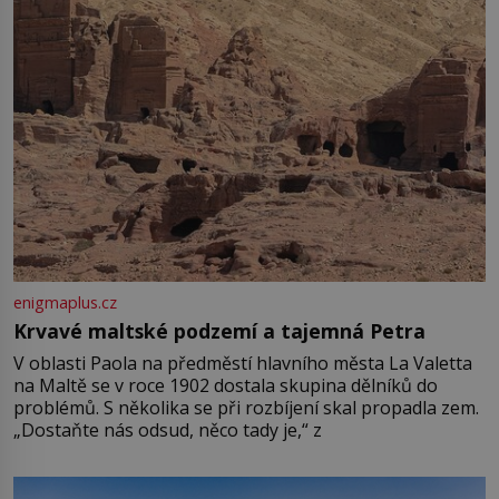
enigmaplus.cz
Krvavé maltské podzemí a tajemná Petra
V oblasti Paola na předměstí hlavního města La Valetta
na Maltě se v roce 1902 dostala skupina dělníků do
problémů. S několika se při rozbíjení skal propadla zem.
„Dostaňte nás odsud, něco tady je,“ z