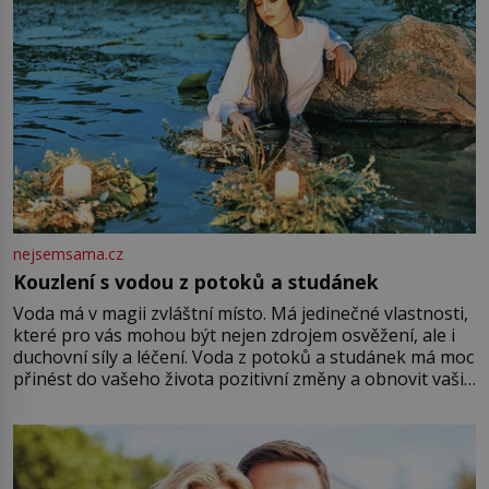
nejsemsama.cz
Kouzlení s vodou z potoků a studánek
Voda má v magii zvláštní místo. Má jedinečné vlastnosti,
které pro vás mohou být nejen zdrojem osvěžení, ale i
duchovní síly a léčení. Voda z potoků a studánek má moc
přinést do vašeho života pozitivní změny a obnovit vaši
energii. Využitím těchto přírodních zdrojů v magii
můžete obohatit své rituály a přinést do svého života
větší harmonii a klid. Je důležité