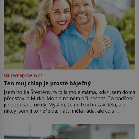
skutecnepribehy.cz
Ten můj chlap je prostě báječný
Jsem holka Štěstěny, tvrdila moje máma, když jsem doma
představila Mirka. Mohla na něm oči nechat. To nadšení
ji neopustilo nikdy. Myslím, že mi trochu záviděla, ale
nikdy jsem jí to neřekla. Tátu měla ráda, ale co si
pamatuji, tak jsme s Mirkem byli zamilovaní mnohem víc.
Jsme spolu moc rádi Tehdy byla jiná doba, když