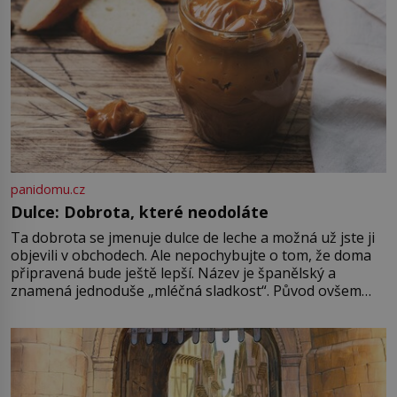
Je 27. května 1991. […]
panidomu.cz
Dulce: Dobrota, které neodoláte
Ta dobrota se jmenuje dulce de leche a možná už jste ji
objevili v obchodech. Ale nepochybujte o tom, že doma
připravená bude ještě lepší. Název je španělský a
znamená jednoduše „mléčná sladkost“. Původ ovšem
není úplně jednoznačný, o autorství této receptury se
pře hned několik latinskoamerických zemí a k tomu
Francie, kde se traduje,