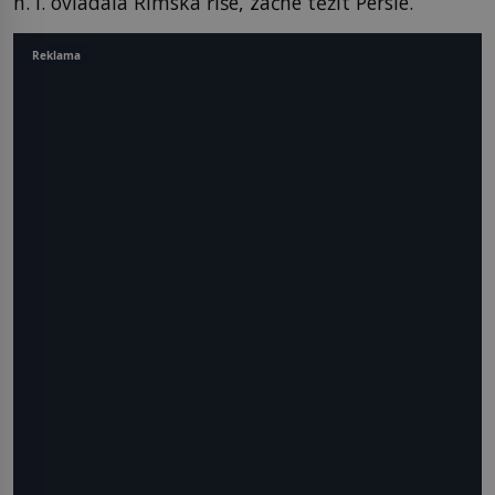
n. l. ovládala Římská říše, začne těžit Persie.
Reklama