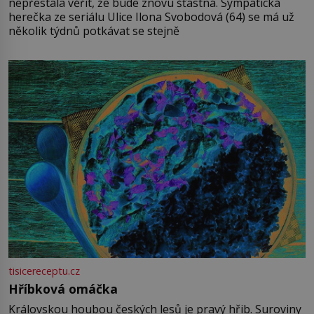
nepřestala věřit, že bude znovu šťastná. Sympatická
herečka ze seriálu Ulice Ilona Svobodová (64) se má už
několik týdnů potkávat se stejně
tisicereceptu.cz
Hříbková omáčka
Královskou houbou českých lesů je pravý hřib. Suroviny