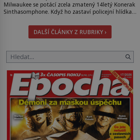
Milwaukee se potácí zcela zmatený 14letý Konerak
Sinthasomphone. Když ho zastaví policejní hlídka,
ochable jí nadiktuje adresu „jeho kamaráda“.
Strážníci ho dopraví zpět do udaného bytu. Oním
DALŠÍ ČLÁNKY Z RUBRIKY ›
„kamarádem“ je ovšem jeden z nejslavnějších
vrahů, Jeffrey Dahmer (1960–1994). Je 27. května
1991. […]