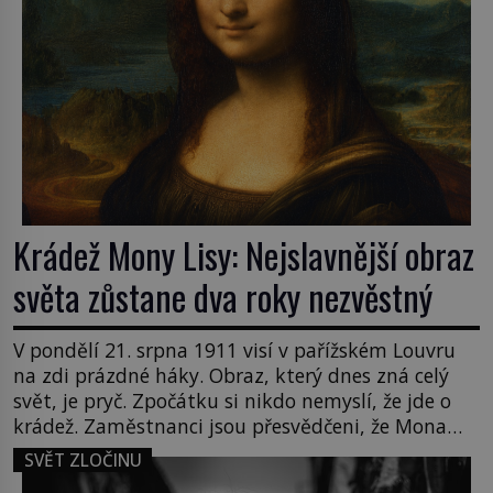
Krádež Mony Lisy: Nejslavnější obraz
světa zůstane dva roky nezvěstný
V pondělí 21. srpna 1911 visí v pařížském Louvru
na zdi prázdné háky. Obraz, který dnes zná celý
svět, je pryč. Zpočátku si nikdo nemyslí, že jde o
krádež. Zaměstnanci jsou přesvědčeni, že Mona
Lisa je jen v restaurátorské dílně nebo u fotografa.
SVĚT ZLOČINU
Když se ukáže pravda, propukne jeden z největších