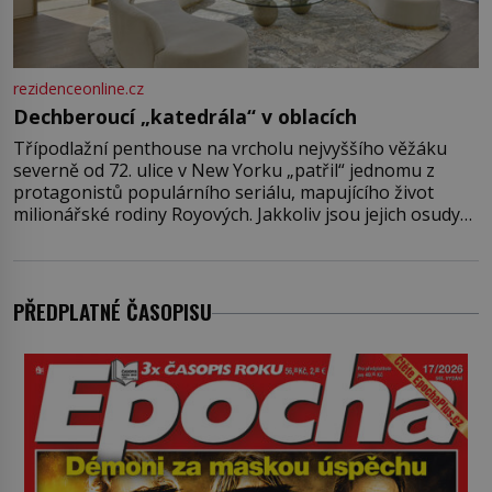
rezidenceonline.cz
Dechberoucí „katedrála“ v oblacích
Třípodlažní penthouse na vrcholu nejvyššího věžáku
severně od 72. ulice v New Yorku „patřil“ jednomu z
protagonistů populárního seriálu, mapujícího život
milionářské rodiny Royových. Jakkoliv jsou jejich osudy
fiktivní, nemovitosti, v nichž „žijí“, jsou velmi reálné.
Ohromující luxusní byt s pěti ložnicemi, čtyřmi
koupelnami a výhledem na Husdon Yards je přitom
jenom jednou z nemovitostí
PŘEDPLATNÉ ČASOPISU