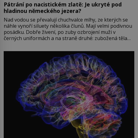
Pátrání po nacistickém zlatě: Je ukryté pod
hladinou německého jezera?
Nad vodou se převalují chuchvalce mlhy, ze kterých se
náhle vynoří siluety několika člunů. Mají velmi podivnou
posádku. Dobře živení, po zuby ozbrojení muži v
černých uniformách a na straně druhé: zubožená těla
oblečená v chatrných vězeňských hadrech. Co tato
přízračná scéna znamená? Je jaro roku 1945, druhá
světová válka se chýlí ke konci. Jezero Stolpsee