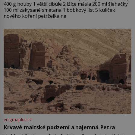
400 g houby 1 větší cibule 2 lžíce másla 200 ml šlehačky
100 ml zakysané smetana 1 bobkový list 5 kuliček
nového koření petrželka ne
enigmaplus.cz
Krvavé maltské podzemí a tajemná Petra