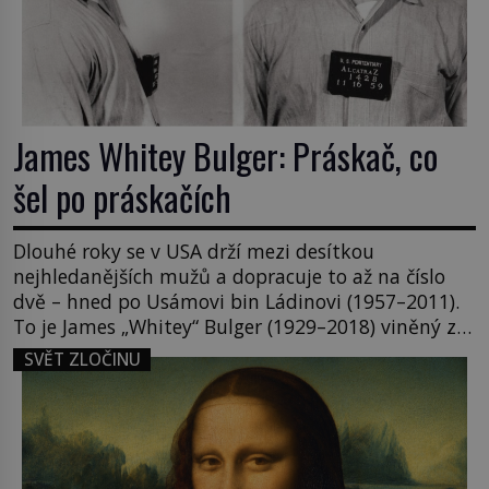
James Whitey Bulger: Práskač, co
šel po práskačích
Dlouhé roky se v USA drží mezi desítkou
nejhledanějších mužů a dopracuje to až na číslo
dvě – hned po Usámovi bin Ládinovi (1957–2011).
To je James „Whitey“ Bulger (1929–2018) viněný ze
spoluúčasti na 19 vraždách, vydírání a lichvy. A
SVĚT ZLOČINU
samozřejmě, krom toho je ještě drogový dealer,
který neváhá odstranit z cesty všechny práskače,
zatímco […]