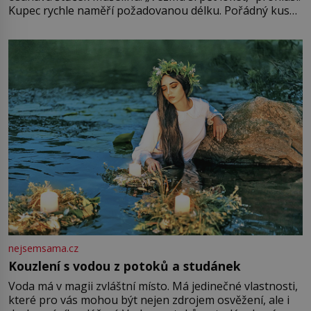
Kupec rychle naměří požadovanou délku. Pořádný kus
mu přitom zůstane za prsty… „Na šaty ho bude málo,
milostpaní. Stačí jenom na sukni,“ zhodnotí švadlena
množství růžového mušelínu. „Ošidili vás, podívejte.“
Vezme do ruky dřevěnou
nejsemsama.cz
Kouzlení s vodou z potoků a studánek
Voda má v magii zvláštní místo. Má jedinečné vlastnosti,
které pro vás mohou být nejen zdrojem osvěžení, ale i