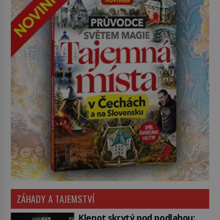
ZÁHADY A TAJEMSTVÍ
Klenot skrytý pod podlahou: