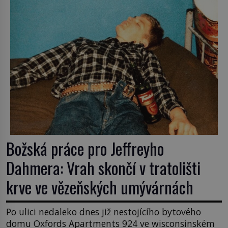
dcerou – a všechny ty děti byly zplozené v incestu.
Na sociálním odboru jednoho z […]
Božská práce pro Jeffreyho
Dahmera: Vrah skončí v tratolišti
krve ve vězeňských umývárnách
Po ulici nedaleko dnes již nestojícího bytového
domu Oxfords Apartments 924 ve wisconsinském