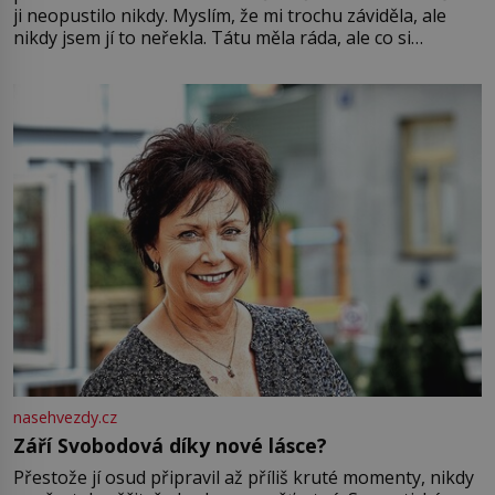
ji neopustilo nikdy. Myslím, že mi trochu záviděla, ale
nikdy jsem jí to neřekla. Tátu měla ráda, ale co si
pamatuji, tak jsme s Mirkem byli zamilovaní mnohem víc.
Jsme spolu moc rádi Tehdy byla jiná doba, když
nasehvezdy.cz
Září Svobodová díky nové lásce?
Přestože jí osud připravil až příliš kruté momenty, nikdy