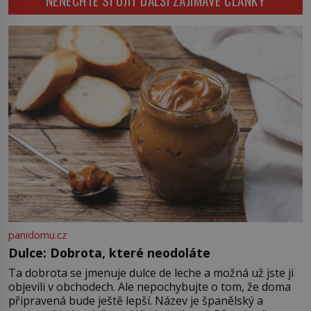
NENECHTE SI UJÍT DALŠÍ ZAJÍMAVÉ ČLÁNKY
který změní způsob pití po celém
nápad, připevnit ke kufru kolečka.
[…]
Jenže právě ten nikdo dlouho
nedostane. Až jednou se na letišti
ozve věta, která změní […]
panidomu.cz
Dulce: Dobrota, které neodoláte
Ta dobrota se jmenuje dulce de leche a možná už jste ji
objevili v obchodech. Ale nepochybujte o tom, že doma
připravená bude ještě lepší. Název je španělský a