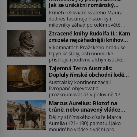
Jak se unikátní románský
poklad dostal do zapadlého
Příběh relikviáře svatého Maura
Bečova?
dodnes fascinuje historiky i
milovníky záhad po celém světě.
Tato románská zlatnická památka
Ztracené knihy Rudolfa II.: Kam
ze 13. století je po českých
zmizela nejzáhadnější knihovna
korunovačních klenotech druhým
Evropy?
V komnatách Pražského hradu se
nejcennějším movitým majetkem v
třpytí křišťály, astronomické
České republice. Přestože byl
přístroje i podivné alchymistické
klenot v roce 1985 po dramatickém
rukopisy. Císař Rudolf II.
pátrání kriminalistů úspěšně
Tajemná Terra Australis:
shromažďuje vše, co souvisí s
nalezen, jeho minulost stále
Dopluly římské obchodní lodě
tajemstvím přírody, hvězd i
obestírá hustá mlha. Otázky, jak
až do Austrálie?
Australský kontinent začali
lidského poznání. Jenže po jeho
přesně se tato […]
Evropané objevovat a
smrti se jeho slavné sbírky začínají
prozkoumávat až v polovině 17.
rozpadat a část z nich mizí navždy.
století. Existuje však možnost, že
Kdo odnesl nejvzácnější knihy? A
Marcus Aurelius: Filozof na
by se o tento vzdálený kontinent
existují ještě někde zapomenuté
trůně, nebo unavený vládce
mohly zajímat již evropské
rukopisy, které nikdo […]
závislý na opiu?
Dějiny si římského císaře Marca
starověké civilizace, a to o 15
Aurelia (121–180) pamatují jako
století dříve? Již od starověku
moudrého vládce s vášní pro
kartografové zakreslovali do map
filozofii, byť musíme tuto moudrost