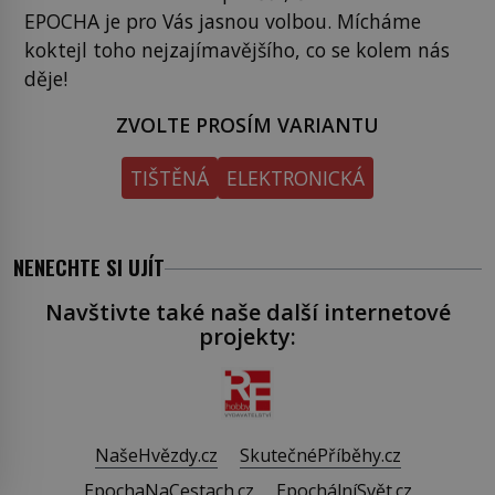
EPOCHA je pro Vás jasnou volbou. Mícháme
koktejl toho nejzajímavějšího, co se kolem nás
děje!
ZVOLTE PROSÍM VARIANTU
TIŠTĚNÁ
ELEKTRONICKÁ
NENECHTE SI UJÍT
Navštivte také naše další internetové
projekty:
NašeHvězdy.cz
SkutečnéPříběhy.cz
EpochaNaCestach.cz
EpochálníSvět.cz