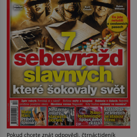
Pokud chcete znát odpověďi, čtrnáctideník