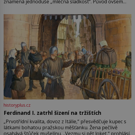
znamená jednoduše „mléčná sladkost“. Původ ovšem
není úplně jednoznačný, o autorství této receptury se
pře hned několik latinskoamerických zemí a k tomu
Francie, kde se traduje,
historyplus.cz
Ferdinand I. zatrhl šizení na tržištích
„Prvotřídní kvalita, dovoz z Itálie,“ přesvědčuje kupec s
látkami bohatou pražskou měšťanku. Žena pečlivě
osahává štůček mušelínu. „Vezmu si pět loket,“ prohlásí.