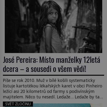
honů na zloděje v […]
José Pereira: Místo manželky 12letá
dcera – a sousedi o všem vědí!
Píše se rok 2010. Muž v bílé košili systematicky
listuje kartotékou lékařských karet v obci Pinheiro
ležící asi 20 kilometrů od farmy s podivínským
majitelem. Něco tu nesedí. Ledaže… Ledaže by ta
mladá dívka z farmy byla ne manželkou, ale
SVĚT ZLOČINU