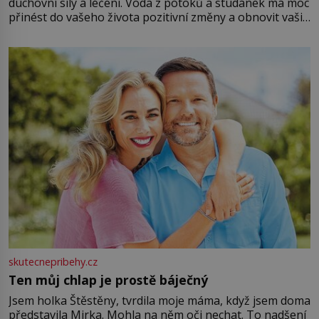
duchovní síly a léčení. Voda z potoků a studánek má moc
přinést do vašeho života pozitivní změny a obnovit vaši
energii. Využitím těchto přírodních zdrojů v magii
můžete obohatit své rituály a přinést do svého života
větší harmonii a klid. Je důležité
skutecnepribehy.cz
Ten můj chlap je prostě báječný
Jsem holka Štěstěny, tvrdila moje máma, když jsem doma
představila Mirka. Mohla na něm oči nechat. To nadšení