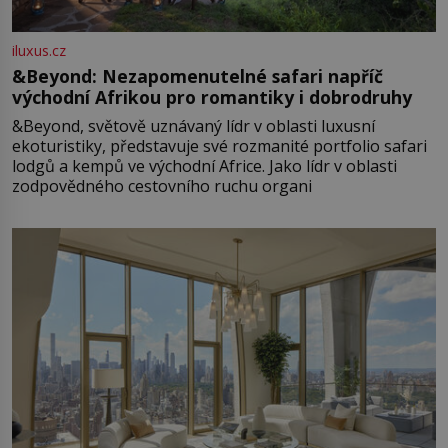
iluxus.cz
&Beyond: Nezapomenutelné safari napříč
východní Afrikou pro romantiky i dobrodruhy
&Beyond, světově uznávaný lídr v oblasti luxusní
ekoturistiky, představuje své rozmanité portfolio safari
lodgů a kempů ve východní Africe. Jako lídr v oblasti
zodpovědného cestovního ruchu organi