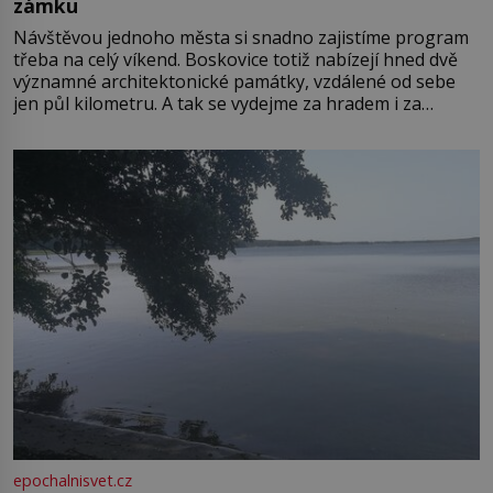
zámku
Návštěvou jednoho města si snadno zajistíme program
třeba na celý víkend. Boskovice totiž nabízejí hned dvě
významné architektonické památky, vzdálené od sebe
jen půl kilometru. A tak se vydejme za hradem i za
zámkem do krásné jihomoravské krajiny. Trhová osada
Boskovice na okraji Drahanské vrchoviny vznikla někdy
ve13. století, a už v roce 1313 kronikáři zaznamenali
epochalnisvet.cz