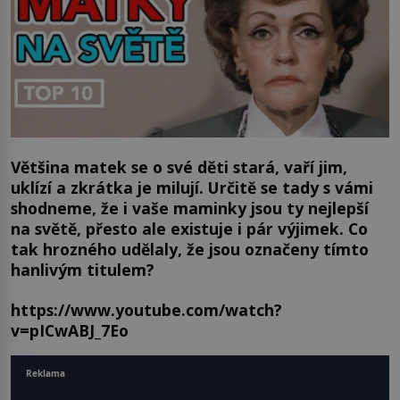
Většina matek se o své děti stará, vaří jim,
uklízí a zkrátka je milují. Určitě se tady s vámi
shodneme, že i vaše maminky jsou ty nejlepší
na světě, přesto ale existuje i pár výjimek. Co
tak hrozného udělaly, že jsou označeny tímto
hanlivým titulem?
https://www.youtube.com/watch?
v=pICwABJ_7Eo
Reklama