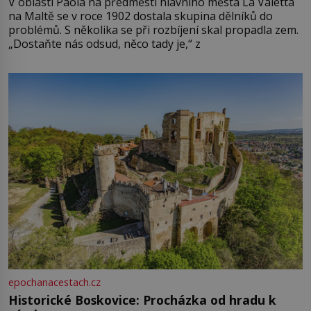
V oblasti Paola na předměstí hlavního města La Valetta
na Maltě se v roce 1902 dostala skupina dělníků do
problémů. S několika se při rozbíjení skal propadla zem.
„Dostaňte nás odsud, něco tady je,“ z
epochanacestach.cz
Historické Boskovice: Procházka od hradu k