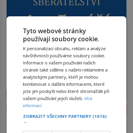
Tyto webové stránky
používají soubory cookie.
K personalizaci obsahu, reklam a analýze
návštěvnosti používáme soubory cookie.
Informace o vašem používání našich
stránek také sdílíme s našimi reklamními a
analytickými partnery, kteří je mohou
kombinovat s dalšími informacemi, které
jste jim poskytli nebo které shromáždili při
vašem používání jejich služeb.
Více
informací
LIFESTYLE
ZOBRAZIT VŠECHNY PARTNERY
(1616)
Feng šuej: Tajemství prostoru,
→
který má přinášet štěstí