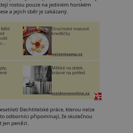
dejí rostou pouze na jediném horském
se a jejich sběr je zakázaný.
lidští
Gruzínské masové
řed
knedlíčky
mohl
u
nejsemsama.cz
pty,
Měkké na dotek,
lené
krásné na pohled
rezidenceonline.cz
setiletí šlechtitelské práce, kterou nelze
to odborníci připomínají, že skutečnou
 jen penězi.