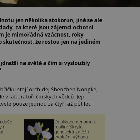
notu jen několika stokorun, jiné se ale
lady, za které jsou zájemci ochotni
em je mimořádná vzácnost, roky
 skutečnost, že rostou jen na jediném
jdražší na světě a čím si vysloužily
?
říčku stojí orchidej Shenzhen Nongke,
le v laboratoři čínských vědců. Její
kvete pouze jednou za čtyři až pět let.
a duše.
Duplikace genomu u
 i
rostlin: Skrytá
ti
genetická zátěž i
evoluční výhoda