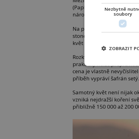
Mezi botanické klenoty pat
(Paphiopedilum rothschild
Nezbytně nutn
soubory
národním parku Kinabalu 
Na první květy čeká i patná
stonek stát několik tisíc d
květ pocházející ze Srí Lan
ZOBRAZIT P
Rozkvétá krátce před půlno
prakticky nelze přepravit an
cena je vlastně nevyčíslite
příběh vypráví šafrán setý
Samotný květ není nijak oká
vzniká nejdražší koření sv
přibližně 150 000 až 200 00