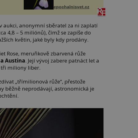
epochalnisvet.cz
 v aukci, anonymní sběratel za ni zaplatí
ca 4,8 – 5 miliónů), čímž se zapíše do
ažších květin, jaké byly kdy prodány.
liet Rose, meruňkově zbarvená růže
a Austina
. Její vývoj zabere patnáct let a
tři miliony liber.
zdívat „třímilionová růže“, přestože
ny běžně neprodávají, astronomická je
echtění.