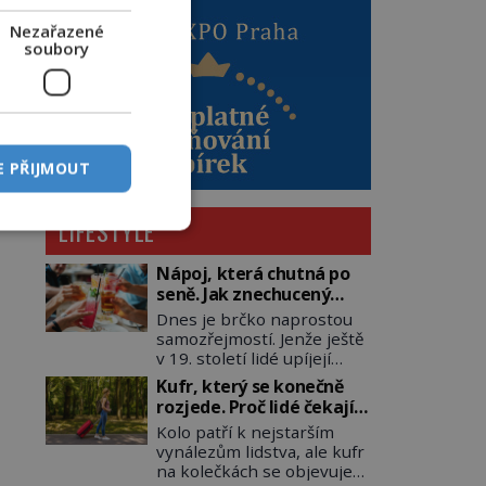
Nezařazené
soubory
E PŘIJMOUT
LIFESTYLE
Nápoj, která chutná po
seně. Jak znechucený
Američan vymyslel brčko
Dnes je brčko naprostou
samozřejmostí. Jenže ještě
v 19. století lidé upíjejí
limonády i koktejly dutými
Kufr, který se konečně
stébly žita nebo žitné
rozjede. Proč lidé čekají
slámy. Fungují sice dobře,
na kolečka téměř pět
Kolo patří k nejstarším
mají ale jednu
tisíc let?
vynálezům lidstva, ale kufr
nepříjemnou vlastnost po
na kolečkách se objevuje
chvíli se rozmáčejí a nápoji