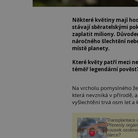
Některé květiny mají hod
stávají sběratelskými pok
zaplatit miliony. Důvod
náročného šlechtění nebo
místě planety.
Které květy patří mezi ne
téměř legendární pověst
Na vrcholu pomyslného žeb
která nevzniká v přírodě, a
vyšlechtění trvá osm let a 
Transplantace 
Přenesly orgány
kousek osobnos
dárce?