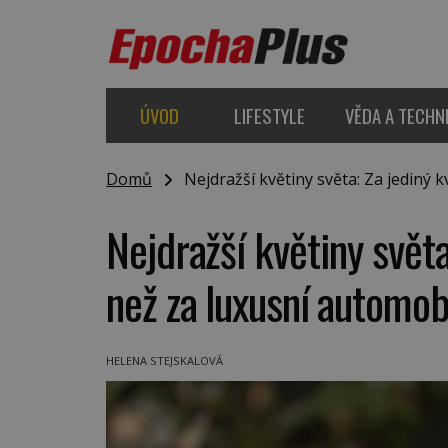
ÚVOD
LIFESTYLE
VĚDA A TECHN
Domů
Nejdražší květiny světa: Za jediný kv
Nejdražší květiny světa
než za luxusní automob
HELENA STEJSKALOVÁ