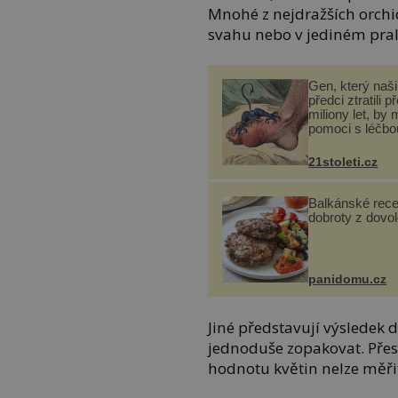
Mnohé z nejdražších orchi
svahu nebo v jediném prale
Gen, který naši 
předci ztratili p
miliony let, by 
pomoci s léčbo
„nemoci králů“
21stoleti.cz
Balkánské rece
dobroty z dovo
panidomu.cz
Jiné představují výsledek de
jednoduše zopakovat. Přes
hodnotu květin nelze měřit