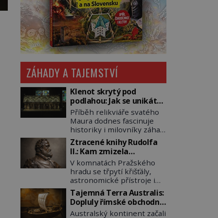
ZÁHADY A TAJEMSTVÍ
Klenot skrytý pod
podlahou: Jak se unikátní
románský poklad dostal
Příběh relikviáře svatého
do zapadlého Bečova?
Maura dodnes fascinuje
historiky i milovníky záhad
po celém světě. Tato
Ztracené knihy Rudolfa
románská zlatnická
II.: Kam zmizela
památka ze 13. století je
nejzáhadnější knihovna
V komnatách Pražského
po českých korunovačních
Evropy?
hradu se třpytí křišťály,
klenotech druhým
astronomické přístroje i
nejcennějším movitým
podivné alchymistické
majetkem v České
Tajemná Terra Australis:
rukopisy. Císař Rudolf II.
republice. Přestože byl
Dopluly římské obchodní
shromažďuje vše, co
klenot v roce 1985 po
lodě až do Austrálie?
Australský kontinent začali
souvisí s tajemstvím
dramatickém pátrání