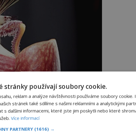
 stránky používají soubory cookie.
bsahu, reklam a analýze návštěvnosti používáme soubory cookie. 
e velmi ceněnou květinou. Kvete jen v malajském
šich stránek také sdílíme s našimi reklamními a analytickými partn
 ostrově Borneo. Foto: Naoki Takebayashi from
USA /Creative Commons/CC BY-SA 2.0
s dalšími informacemi, které jste jim poskytli nebo které shromá
lužeb.
Více informací
 let
CHNY PARTNERY
(1616) →