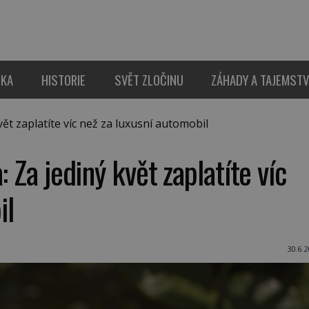
IKA
HISTORIE
SVĚT ZLOČINU
ZÁHADY A TAJEMSTV
ět zaplatíte víc než za luxusní automobil
: Za jediný květ zaplatíte víc
il
30.6.2