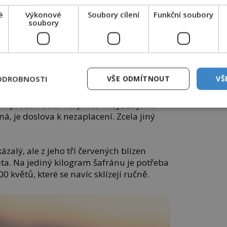
ří také orchidej Gold of Kinabalu
ianum), která roste pouze v malajském
é
Výkonové
Soubory cílení
Funkční soubory
soubory
na ostrově Borneo.
ct let a kvůli vzácnosti může jediný
olarů. Ještě tajemnější je kadupul, noční
ky.
ODROBNOSTI
VŠE ODMÍTNOUT
VŠ
cí a ještě před svítáním uvadá, takže jej
i prodat. Botanici proto říkají, že jeho
lná, je doslova k nezaplacení. Zcela jiný
.
zalý, ale z jeho tří červených blizen
ěta. Na jediný kilogram šafránu je potřeba
0 květů, které se navíc sklízejí ručně.