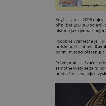
enigmaplus.cz
Když se v roce 2005 objeví
přibližně 200 000 dolarů (c
historie jako jedna z nejdr
Podobně výjimečná je i Ju
britského šlechtitele
David
pohltí investici přesahující 
Právě proto se jí začne pře
samotné květy se za milio
především cena jejich vyšl