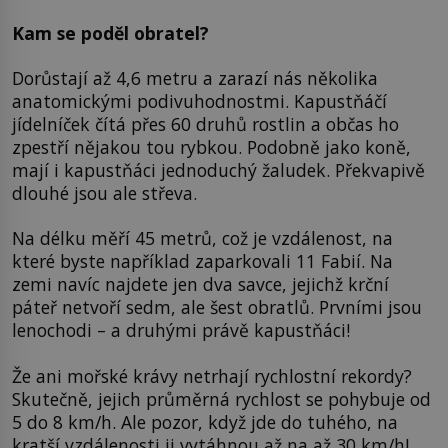
Kam se poděl obratel?
Dorůstají až 4,6 metru a zarazí nás několika
anatomickými podivuhodnostmi. Kapustňáčí
jídelníček čítá přes 60 druhů rostlin a občas ho
zpestří nějakou tou rybkou. Podobně jako koně,
mají i kapustňáci jednoduchý žaludek. Překvapivě
dlouhé jsou ale střeva.
Na délku měří 45 metrů, což je vzdálenost, na
které byste například zaparkovali 11 Fabií. Na
zemi navíc najdete jen dva savce, jejichž krční
páteř netvoří sedm, ale šest obratlů. Prvními jsou
lenochodi – a druhými právě kapustňáci!
Že ani mořské krávy netrhají rychlostní rekordy?
Skutečně, jejich průměrná rychlost se pohybuje od
5 do 8 km/h. Ale pozor, když jde do tuhého, na
kratší vzdálenosti ji vytáhnou až na až 30 km/h!