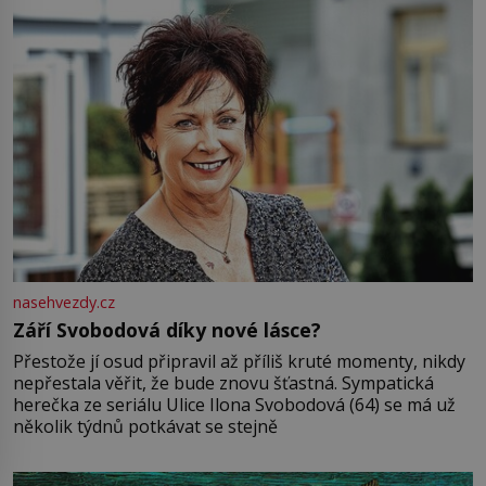
nasehvezdy.cz
Září Svobodová díky nové lásce?
Přestože jí osud připravil až příliš kruté momenty, nikdy
nepřestala věřit, že bude znovu šťastná. Sympatická
herečka ze seriálu Ulice Ilona Svobodová (64) se má už
několik týdnů potkávat se stejně