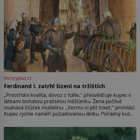
historyplus.cz
Ferdinand I. zatrhl šizení na tržištích
„Prvotřídní kvalita, dovoz z Itálie,“ přesvědčuje kupec s
látkami bohatou pražskou měšťanku. Žena pečlivě
osahává štůček mušelínu. „Vezmu si pět loket,“ prohlásí.
Kupec rychle naměří požadovanou délku. Pořádný kus
mu přitom zůstane za prsty… „Na šaty ho bude málo,
milostpaní. Stačí jenom na sukni,“ zhodnotí švadlena
množství růžového mušelínu. „Ošidili vás, podívejte.“
Vezme do ruky dřevěnou