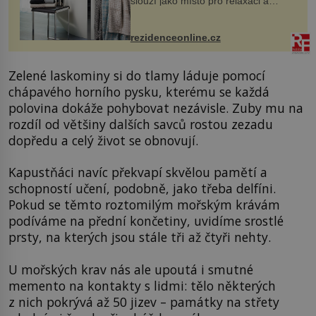
slouží jako místo pro relaxaci a
odpočinek. Koupelnový textil –
ručníky, osušky a koberečky –
mohou jako mávnutím kouzelného
rezidenceonline.cz
proutku...
Zelené laskominy si do tlamy láduje pomocí
chápavého horního pysku, kterému se každá
polovina dokáže pohybovat nezávisle. Zuby mu na
rozdíl od většiny dalších savců rostou zezadu
dopředu a celý život se obnovují.
Kapustňáci navíc překvapí skvělou pamětí a
schopností učení, podobně, jako třeba delfíni.
Pokud se těmto roztomilým mořským krávám
podíváme na přední končetiny, uvidíme srostlé
prsty, na kterých jsou stále tři až čtyři nehty.
U mořských krav nás ale upoutá i smutné
memento na kontakty s lidmi: tělo některých
z nich pokrývá až 50 jizev – památky na střety