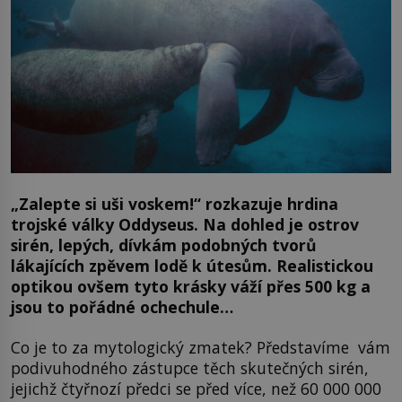
„Zalepte si uši voskem!“ rozkazuje hrdina
trojské války Oddyseus. Na dohled je ostrov
sirén, lepých, dívkám podobných tvorů
lákajících zpěvem lodě k útesům. Realistickou
optikou ovšem tyto krásky váží přes 500 kg a
jsou to pořádné ochechule…
Co je to za mytologický zmatek? Představíme vám
podivuhodného zástupce těch skutečných sirén,
jejichž čtyřnozí předci se před více, než 60 000 000