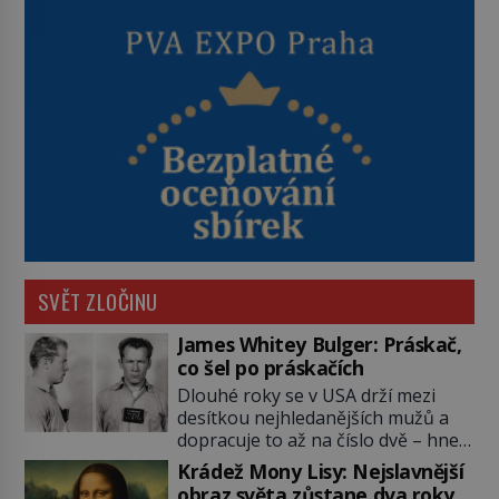
SVĚT ZLOČINU
James Whitey Bulger: Práskač,
co šel po práskačích
Dlouhé roky se v USA drží mezi
desítkou nejhledanějších mužů a
dopracuje to až na číslo dvě – hned
po Usámovi bin Ládinovi (1957–
Krádež Mony Lisy: Nejslavnější
2011). To je James „Whitey“ Bulger
obraz světa zůstane dva roky