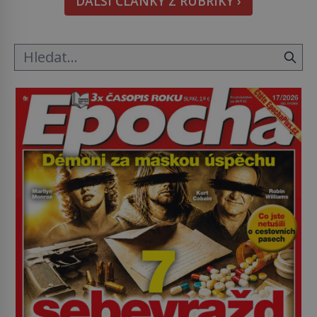
DALŠÍ ČLÁNKY Z RUBRIKY ›
v nezaměstnanosti. Kam vás pozveme? Unikátní
hřbitov, který si vysloužil název „Veselý“, najdeme
v rumunské vesnici Sapanta, nedaleko hranic […]