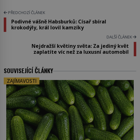
PŘEDCHOZÍ ČLÁNEK
Podivné vášně Habsburků: Císař sbíral
krokodýly, král lovil kamzíky
DALŠÍ ČLÁNEK
Nejdražší květiny světa: Za jediný květ
zaplatíte víc než za luxusní automobil
SOUVISEJÍCÍ ČLÁNKY
ZAJÍMAVOSTI