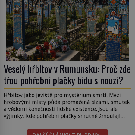
Veselý hřbitov v Rumunsku: Proč zde
třou pohřební plačky bídu s nouzí?
Hřbitov jako jeviště pro mystérium smrti. Mezi
hrobovými místy půda promáčená slzami, smutek
a vědomí konečnosti lidské existence. Jsou ale
výjimky, kde pohřební plačky smutně žmoulají
kapesníky nikoli při smutečním obřadu, ale při
pohledu na výši vyměřené podpory