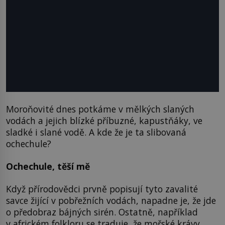
Moroňovité dnes potkáme v mělkých slaných
vodách a jejich blízké příbuzné, kapustňáky, ve
sladké i slané vodě. A kde že je ta slibovaná
ochechule?
Ochechule, těší mě
Když přírodovědci prvně popisují tyto zavalité
savce žijící v pobřežních vodách, napadne je, že jde
o předobraz bájných sirén. Ostatně, například
v africkém folkloru se traduje, že mořské krávy