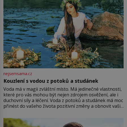
nejsemsama.cz
Kouzlení s vodou z potoků a studánek
Voda má v magii zvláštní místo. Má jedinečné vlastnosti,
které pro vás mohou být nejen zdrojem osvěžení, ale i
duchovní síly a léčení. Voda z potoků a studánek má moc
přinést do vašeho života pozitivní změny a obnovit vaši
energii. Využitím těchto přírodních zdrojů v magii
můžete obohatit své rituály a přinést do svého života
větší harmonii a klid. Je důležité