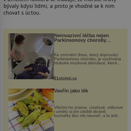
bývaly kdysi lidmi, a proto je vhodné se k nim
chovat s úctou.
Neinvazivní léčba nejen
Parkinsonovy choroby
pomocí ultrazvukové
„helmy“
Ke zmírnění třesu, který doprovází
Parkinsonovu chorobu, je využívána
hluboká mozková stimulace, která
však vyžaduje vysoce invazivní
zákrok. Ultrazvuk zase není vhodný
k dostatečně přesnému zacílení ...
21stoleti.cz
Vavřín jako lék
Všichni ho známe, císařové, vítězové
i umělci si jím zdobili skráně,
kuchařky bez něj neuvaří, a to ještě
nevíte, že bobkový list může výrazně
zmírnit některé naše neduhy.
Obsahuje v malém množství ně...