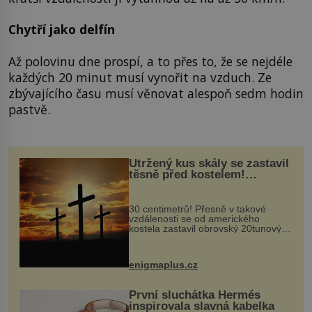
Chytří jako delfín
Až polovinu dne prospí, a to přes to, že se nejdéle
každých 20 minut musí vynořit na vzduch. Ze
zbývajícího času musí věnovat alespoň sedm hodin
pastvě.
Utržený kus skály se zastavil
těsně před kostelem!
Ochránila ho boží síla?
30 centimetrů! Přesně v takové
vzdálenosti se od amerického
kostela zastavil obrovský 20tunový
balvan, který se v květnu 2014
nečekaně odtrhl od nedaleké skály
při její demolici. Podle místních stojí
enigmaplus.cz
...
První sluchátka Hermés
inspirovala slavná kabelka