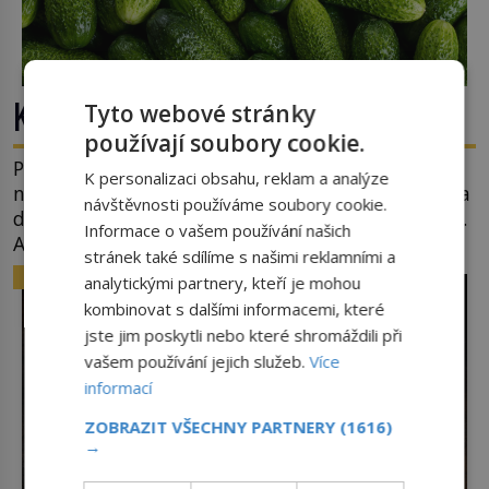
Kde se vzala okurková sezóna?
Tyto webové stránky
používají soubory cookie.
Prostě období, kdy se téměř nic neděje. Divadla
K personalizaci obsahu, reklam a analýze
nehrají, v parlamentu se nehlasuje, všichni jsou na
návštěvnosti používáme soubory cookie.
dovolené a média tak nemají o čem mluvit a psát.
Informace o vašem používání našich
A vymýšlejí si proto témata, které nikoho
stránek také sdílíme s našimi reklamními a
nezajímají. Proč je však ona letní doba spojovaná
ZAJÍMAVOSTI
analytickými partnery, kteří je mohou
zrovna s okurkami? Okurkovou sezónu známe už
kombinovat s dalšími informacemi, které
od poloviny 19. století, ovšem jako Češi […]
jste jim poskytli nebo které shromáždili při
vašem používání jejich služeb.
Více
informací
ZOBRAZIT VŠECHNY PARTNERY
(1616)
→