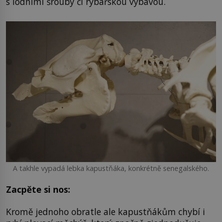
s lodními šrouby či rybářskou výbavou.
A takhle vypadá lebka kapustňáka, konkrétně senegalského.
Zacpěte si nos:
Kromě jednoho obratle ale kapustňákům chybí i