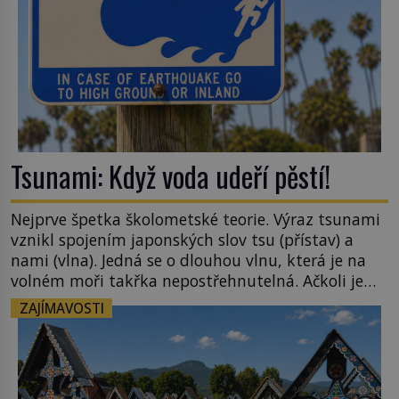
Tsunami: Když voda udeří pěstí!
Nejprve špetka školometské teorie. Výraz tsunami
vznikl spojením japonských slov tsu (přístav) a
nami (vlna). Jedná se o dlouhou vlnu, která je na
volném moři takřka nepostřehnutelná. Ačkoli je
vlnová délka tsunami i 300 kilometrů, výška vlny
ZAJÍMAVOSTI
na volném moři je maximálně 1,5 metru. Máme se
podobné obří vlny obávat i v Evropě? Vznik
tsunami si […]