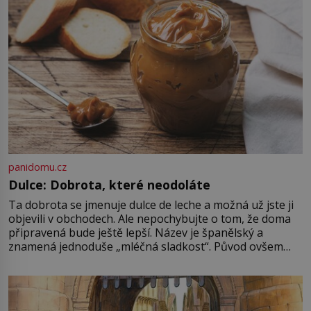
je ovšem jeden z nejslavnějších
vrahů, Jeffrey Dahmer (1960–1994).
Je 27. května 1991. […]
panidomu.cz
Dulce: Dobrota, které neodoláte
Ta dobrota se jmenuje dulce de leche a možná už jste ji
objevili v obchodech. Ale nepochybujte o tom, že doma
připravená bude ještě lepší. Název je španělský a
znamená jednoduše „mléčná sladkost“. Původ ovšem
není úplně jednoznačný, o autorství této receptury se
pře hned několik latinskoamerických zemí a k tomu
Francie, kde se traduje,