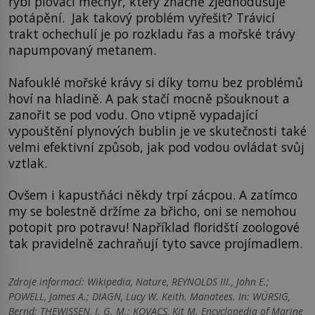
rybí plovací měchýř, který značně zjednodušuje
potápění. Jak takový problém vyřešit? Trávicí
trakt ochechulí je po rozkladu řas a mořské trávy
napumpovaný metanem.
Nafouklé mořské krávy si díky tomu bez problémů
hoví na hladině. A pak stačí mocně pšouknout a
zanořit se pod vodu. Ono vtipně vypadající
vypouštění plynových bublin je ve skutečnosti také
velmi efektivní způsob, jak pod vodou ovládat svůj
vztlak.
Ovšem i kapustňáci někdy trpí zácpou. A zatímco
my se bolestně držíme za břicho, oni se nemohou
potopit pro potravu! Například floridští zoologové
tak pravidelně zachraňují tyto savce projímadlem.
Zdroje informací:
Wikipedia, Nature, REYNOLDS III., John E.;
POWELL, James A.; DIAGN, Lucy W. Keith. Manatees. In: WÜRSIG,
Bernd; THEWISSEN, J. G. M.; KOVACS, Kit M. Encyclopedia of Marine