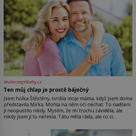
skutecnepribehy.cz
Ten můj chlap je prostě báječný
Jsem holka Štěstěny, tvrdila moje máma, když jsem doma
představila Mirka. Mohla na něm oči nechat. To nadšení
ji neopustilo nikdy. Myslím, že mi trochu záviděla, ale
nikdy jsem jí to neřekla. Tátu měla ráda, ale co si
pamatuji, tak jsme s Mirkem byli zamilovaní mnohem víc.
Jsme spolu moc rádi Tehdy byla jiná doba, když