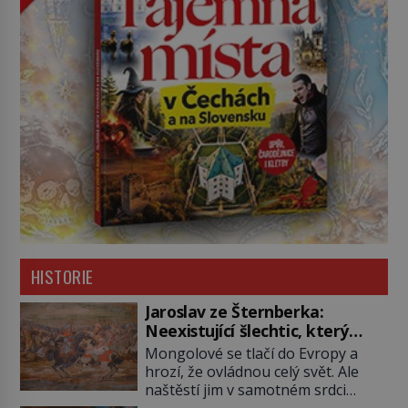
HISTORIE
Jaroslav ze Šternberka:
Neexistující šlechtic, který
z Moravy vyžene Mongoly
Mongolové se tlačí do Evropy a
hrozí, že ovládnou celý svět. Ale
naštěstí jim v samotném srdci