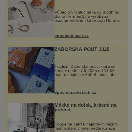
Vůbec první sluchátka od módního
domu Hermès byla vyrobena
experimentálním laboratoří Hermès
Ateliers Horizons. Elegantní gadget
si vyžádal dva roky vývoje a chlubí
se ručně šitou hovězí kůží a
epochalnisvet.cz
kovový...
ZÁBOŘSKÁ POUŤ 2025
Tradiční Zábořská pouť, která se
koná v neděli 7.9.2025 od 11:00
hod. u kostela v Záboří, části obce
Kly u Mělníka. V programu naleznete
komentovanou prohlídku kostela,
dobovou hudbu, řemesla, atrakce...
epochanacestach.cz
Měkké na dotek, krásné na
pohled
Koupelna patří k nejatraktivnějším
místnostem v bytě, vedle ložnice