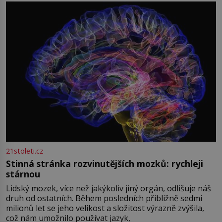
přízračná scéna znamená? Je jaro roku 1945, druhá
světová válka se chýlí ke konci. Jezero Stolpsee
21stoleti.cz
Stinná stránka rozvinutějších mozků: rychleji
stárnou
Lidský mozek, více než jakýkoliv jiný orgán, odlišuje náš
druh od ostatních. Během posledních přibližně sedmi
milionů let se jeho velikost a složitost výrazně zvýšila,
což nám umožnilo používat jazyk,