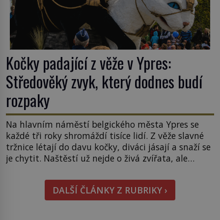
Kočky padající z věže v Ypres:
Středověký zvyk, který dodnes budí
rozpaky
Na hlavním náměstí belgického města Ypres se
každé tři roky shromáždí tisíce lidí. Z věže slavné
tržnice létají do davu kočky, diváci jásají a snaží se
je chytit. Naštěstí už nejde o živá zvířata, ale
jenom o plyšové suvenýry. Kdysi to ale bylo jinak.
Tato veselá podívaná připomíná jeden z
DALŠÍ ČLÁNKY Z RUBRIKY ›
nejpodivnějších a zároveň nejkrutějších zvyků […]