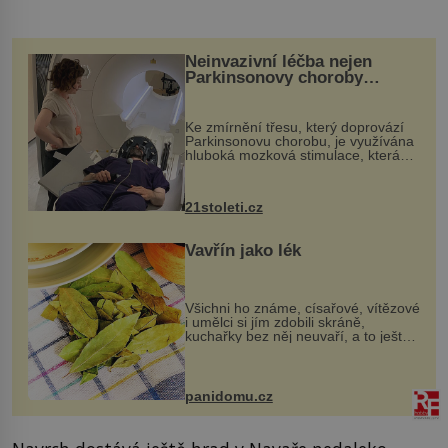
Neinvazivní léčba nejen
Parkinsonovy choroby
pomocí ultrazvukové
„helmy“
Ke zmírnění třesu, který doprovází
Parkinsonovu chorobu, je využívána
hluboká mozková stimulace, která
však vyžaduje vysoce invazivní
zákrok. Ultrazvuk zase není vhodný
k dostatečně přesnému zacílení ...
21stoleti.cz
Vavřín jako lék
Všichni ho známe, císařové, vítězové
i umělci si jím zdobili skráně,
kuchařky bez něj neuvaří, a to ještě
nevíte, že bobkový list může výrazně
zmírnit některé naše neduhy.
Obsahuje v malém množství ně...
panidomu.cz