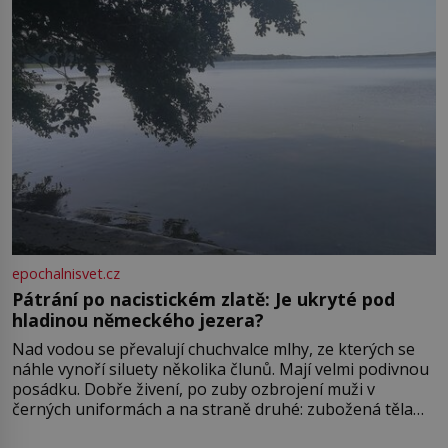
epochalnisvet.cz
Pátrání po nacistickém zlatě: Je ukryté pod
hladinou německého jezera?
Nad vodou se převalují chuchvalce mlhy, ze kterých se
náhle vynoří siluety několika člunů. Mají velmi podivnou
posádku. Dobře živení, po zuby ozbrojení muži v
černých uniformách a na straně druhé: zubožená těla
oblečená v chatrných vězeňských hadrech. Co tato