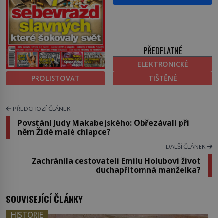
PŘEDPLATNÉ
ELEKTRONICKÉ
PROLISTOVAT
TIŠTĚNÉ
PŘEDCHOZÍ ČLÁNEK
Povstání Judy Makabejského: Obřezávali při
něm Židé malé chlapce?
DALŠÍ ČLÁNEK
Zachránila cestovateli Emilu Holubovi život
duchapřítomná manželka?
SOUVISEJÍCÍ ČLÁNKY
HISTORIE