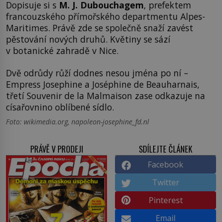
Dopisuje si s
M. J. Dubouchagem
, prefektem
francouzského přímořského departmentu Alpes-
Maritimes. Právě zde se společně snaží zavést
pěstování nových druhů. Květiny se sází
v botanické zahradě v Nice.
Dvě odrůdy růží dodnes nesou jména po ní –
Empress Josephine a Joséphine de Beauharnais,
třetí Souvenir de la Malmaison zase odkazuje na
císařovnino oblíbené sídlo.
Foto: wikimedia.org, napoleon-josephine_fd.nl
PRÁVĚ V PRODEJI
SDÍLEJTE ČLÁNEK
Facebook
Twitter
Pinterest
Email