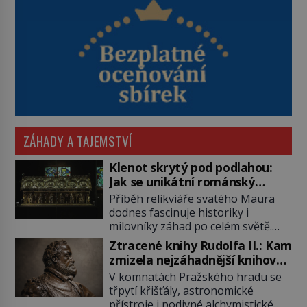
ZÁHADY A TAJEMSTVÍ
Klenot skrytý pod podlahou:
Jak se unikátní románský
poklad dostal do zapadlého
Příběh relikviáře svatého Maura
Bečova?
dodnes fascinuje historiky i
milovníky záhad po celém světě.
Tato románská zlatnická památka
Ztracené knihy Rudolfa II.: Kam
ze 13. století je po českých
zmizela nejzáhadnější knihovna
korunovačních klenotech druhým
Evropy?
V komnatách Pražského hradu se
nejcennějším movitým majetkem v
třpytí křišťály, astronomické
České republice. Přestože byl
přístroje i podivné alchymistické