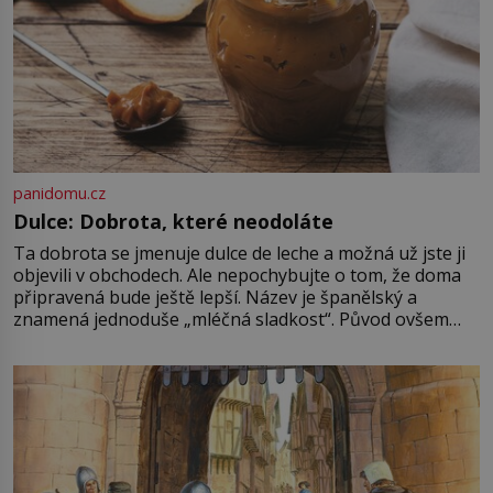
panidomu.cz
Dulce: Dobrota, které neodoláte
Ta dobrota se jmenuje dulce de leche a možná už jste ji
objevili v obchodech. Ale nepochybujte o tom, že doma
připravená bude ještě lepší. Název je španělský a
znamená jednoduše „mléčná sladkost“. Původ ovšem
není úplně jednoznačný, o autorství této receptury se
pře hned několik latinskoamerických zemí a k tomu
Francie, kde se traduje,