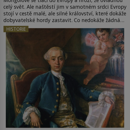
Mongolové se tlačí do Evropy a hrozí, že ovládnou
celý svět. Ale naštěstí jim v samotném srdci Evropy
stojí v cestě malé, ale silné království, které dokáže
dobyvatelské hordy zastavit. Co nedokáže žádná
z asijských říší, co nedokážou Němci – to dokáže
HISTORIE
český král. Nebo že by ne? Mongolové od roku 1223
postupují podél Kaspického a Azovského moře, […]