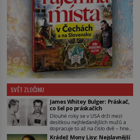
SVĚT ZLOČINU
James Whitey Bulger: Práskač,
co šel po práskačích
Dlouhé roky se v USA drží mezi
desítkou nejhledanějších mužů a
dopracuje to až na číslo dvě – hned
po Usámovi bin Ládinovi (1957–
Krádež Mony Lisy: Nejslavnější