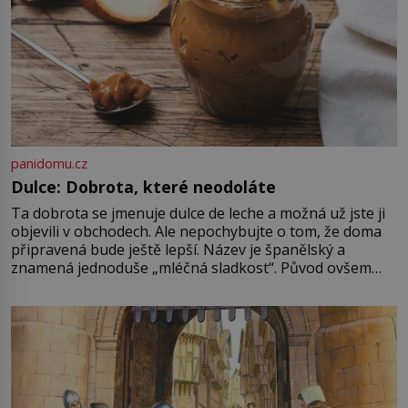
panidomu.cz
Dulce: Dobrota, které neodoláte
Ta dobrota se jmenuje dulce de leche a možná už jste ji
objevili v obchodech. Ale nepochybujte o tom, že doma
připravená bude ještě lepší. Název je španělský a
znamená jednoduše „mléčná sladkost“. Původ ovšem
není úplně jednoznačný, o autorství této receptury se
pře hned několik latinskoamerických zemí a k tomu
Francie, kde se traduje,