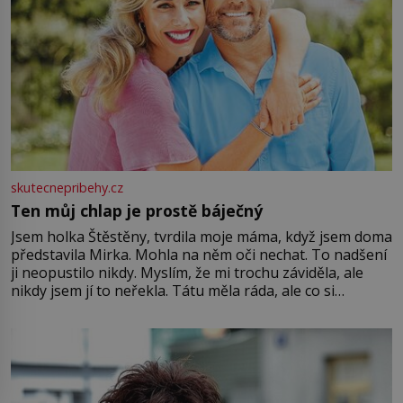
skutecnepribehy.cz
Ten můj chlap je prostě báječný
Jsem holka Štěstěny, tvrdila moje máma, když jsem doma
představila Mirka. Mohla na něm oči nechat. To nadšení
ji neopustilo nikdy. Myslím, že mi trochu záviděla, ale
nikdy jsem jí to neřekla. Tátu měla ráda, ale co si
pamatuji, tak jsme s Mirkem byli zamilovaní mnohem víc.
Jsme spolu moc rádi Tehdy byla jiná doba, když