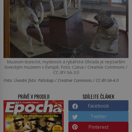
Muzeum lesnictví, myslivosti a rybářství Ohrada je nejstarším
loveckým muzeem v Evropě. Foto: Czeva / Creative Commons /
CC-BY-SA-3.0
Foto: Úvodní foto: Palickap / Creative Commons / CC-BY-SA-4.0
PRÁVĚ V PRODEJI
SDÍLEJTE ČLÁNEK
Facebook
Twitter
Pinterest