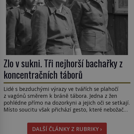
Zlo v sukni. Tři nejhorší bachařky z
koncentračních táborů
Lidé s bezduchými výrazy ve tvářích se plahočí
z vagónů směrem k bráně tábora. Jedna z žen
pohlédne přímo na dozorkyni a jejich oči se setkají.
Místo soucitu však přichází gesto, které nebožačku
posílá rovnou do plynové komory. Jména jako
Rudolf Höss (1901–1947), Josef Mengele (1911–
DALŠÍ ČLÁNKY Z RUBRIKY ›
1979) či Heinrich Himmler (1900–1945) zná každý,