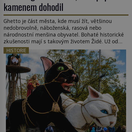
kamenem dohodil
Ghetto je část města, kde musí žít, většinou
nedobrovolně, náboženská, rasová nebo
národnostní menšina obyvatel. Bohaté historické
zkušenosti mají s takovým životem Židé. Už od
středověku jsou totiž v každou chvíli nuceni v
HISTORIE
nějakém žít. Mezi ty nejslavnější patří i římské
ghetto založené v roce 1555. Pokud jde o vztah
k Židům, nemá se Řím čím chlubit. […]