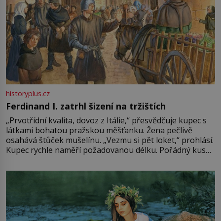
historyplus.cz
Ferdinand I. zatrhl šizení na tržištích
„Prvotřídní kvalita, dovoz z Itálie,“ přesvědčuje kupec s
látkami bohatou pražskou měšťanku. Žena pečlivě
osahává štůček mušelínu. „Vezmu si pět loket,“ prohlásí.
Kupec rychle naměří požadovanou délku. Pořádný kus
mu přitom zůstane za prsty… „Na šaty ho bude málo,
milostpaní. Stačí jenom na sukni,“ zhodnotí švadlena
množství růžového mušelínu. „Ošidili vás, podívejte.“
Vezme do ruky dřevěnou