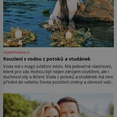
nejsemsama.cz
Kouzlení s vodou z potoků a studánek
Voda má v magii zvláštní místo. Má jedinečné vlastnosti,
které pro vás mohou být nejen zdrojem osvěžení, ale i
duchovní síly a léčení. Voda z potoků a studánek má moc
přinést do vašeho života pozitivní změny a obnovit vaši
energii. Využitím těchto přírodních zdrojů v magii
můžete obohatit své rituály a přinést do svého života
větší harmonii a klid. Je důležité