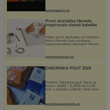
balvan, který se v květnu 2014
nečekaně odtrhl od nedaleké skály
při její demolici. Podle místních stojí
enigmaplus.cz
...
První sluchátka Hermés
inspirovala slavná kabelka
Vůbec první sluchátka od módního
domu Hermès byla vyrobena
experimentálním laboratoří Hermès
Ateliers Horizons. Elegantní gadget
si vyžádal dva roky vývoje a chlubí
se ručně šitou hovězí kůží a
epochalnisvet.cz
kovový...
ZÁBOŘSKÁ POUŤ 2025
Tradiční Zábořská pouť, která se
koná v neděli 7.9.2025 od 11:00
hod. u kostela v Záboří, části obce
Kly u Mělníka. V programu naleznete
komentovanou prohlídku kostela,
dobovou hudbu, řemesla, atrakce...
epochanacestach.cz