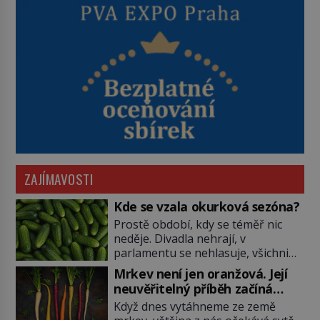
ZAJÍMAVOSTI
Kde se vzala okurková sezóna?
Prostě období, kdy se téměř nic
neděje. Divadla nehrají, v
parlamentu se nehlasuje, všichni
jsou na dovolené a média tak
Mrkev není jen oranžová. Její
nemají o čem mluvit a psát. A
neuvěřitelný příběh začíná
vymýšlejí si proto témata, které
fialovou barvou
Když dnes vytáhneme ze země
nikoho nezajímají. Proč je však ona