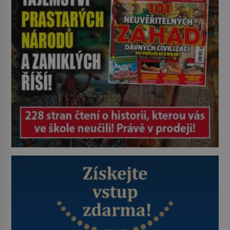
je ovšem jeden z nejslavnějších
vrahů, Jeffrey Dahmer (1960–1994).
Je 27. května 1991. […]