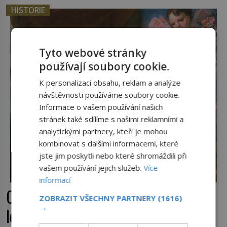
HISTORIE
Tyto webové stránky
používají soubory cookie.
K personalizaci obsahu, reklam a analýze
návštěvnosti používáme soubory cookie.
Informace o vašem používání našich
stránek také sdílíme s našimi reklamními a
analytickými partnery, kteří je mohou
kombinovat s dalšími informacemi, které
jste jim poskytli nebo které shromáždili při
vašem používání jejich služeb.
Více
informací
Casanova v Pobaltí: Co měl
ZOBRAZIT VŠECHNY PARTNERY
(1616)
→
legendární svůdník společného se