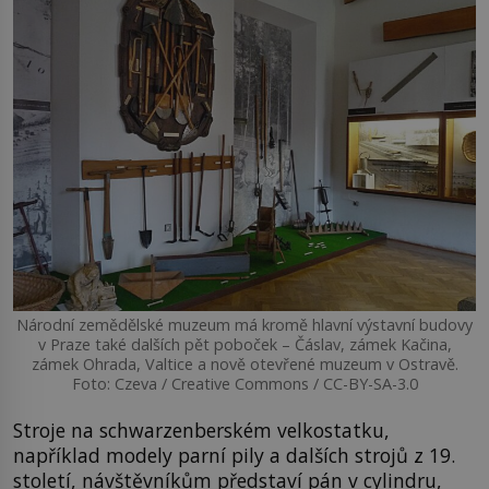
Národní zemědělské muzeum má kromě hlavní výstavní budovy
v Praze také dalších pět poboček – Čáslav, zámek Kačina,
zámek Ohrada, Valtice a nově otevřené muzeum v Ostravě.
Foto: Czeva / Creative Commons / CC-BY-SA-3.0
Stroje na schwarzenberském velkostatku,
například modely parní pily a dalších strojů z 19.
století, návštěvníkům představí pán v cylindru,