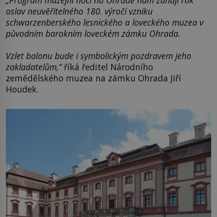
„Program muzejní noci na Ohradě nám zahájí rok
oslav neuvěřitelného 180. výročí vzniku
schwarzenberského lesnického a loveckého muzea v
původním barokním loveckém zámku Ohrada.
Vzlet balonu bude i symbolickým pozdravem jeho
zakladatelům,“
říká ředitel Národního
zemědělského muzea na zámku Ohrada Jiří
Houdek.