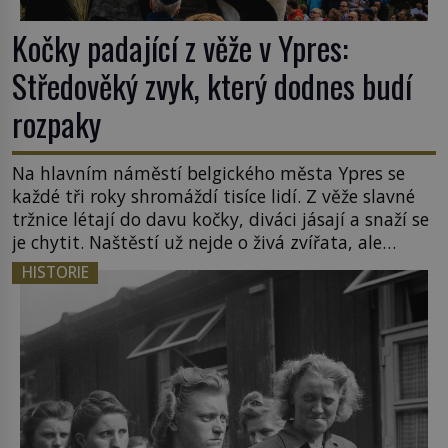
Kočky padající z věže v Ypres:
Středověký zvyk, který dodnes budí
rozpaky
Na hlavním náměstí belgického města Ypres se
každé tři roky shromáždí tisíce lidí. Z věže slavné
tržnice létají do davu kočky, diváci jásají a snaží se
je chytit. Naštěstí už nejde o živá zvířata, ale
jenom o plyšové suvenýry. Kdysi to ale bylo jinak.
HISTORIE
Tato veselá podívaná připomíná jeden z
nejpodivnějších a zároveň nejkrutějších zvyků […]