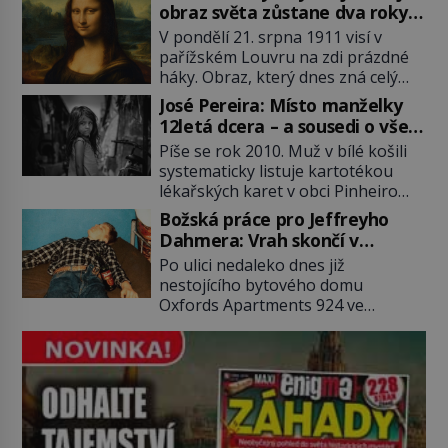
2011). To je James „Whitey“ Bulger
obraz světa zůstane dva roky
(1929–2018) viněný ze spoluúčasti
nezvěstný
V pondělí 21. srpna 1911 visí v
na 19 vraždách, vydírání a lichvy. A
pařížském Louvru na zdi prázdné
samozřejmě, krom toho je ještě
háky. Obraz, který dnes zná celý
drogový dealer, který neváhá
svět, je pryč. Zpočátku si nikdo
odstranit z cesty všechny práskače,
José Pereira: Místo manželky
nemyslí, že jde o krádež.
zatímco […]
12letá dcera – a sousedi o všem
Zaměstnanci jsou přesvědčeni, že
vědí!
Píše se rok 2010. Muž v bílé košili
Mona Lisa je jen v restaurátorské
systematicky listuje kartotékou
dílně nebo u fotografa. Když se
lékařských karet v obci Pinheiro
ukáže pravda, propukne jeden z
ležící asi 20 kilometrů od farmy s
největších honů na zloděje v […]
Božská práce pro Jeffreyho
podivínským majitelem. Něco tu
Dahmera: Vrah skončí v
nesedí. Ledaže… Ledaže by ta
tratolišti krve ve vězeňských
Po ulici nedaleko dnes již
mladá dívka z farmy byla ne
umývárnách
nestojícího bytového domu
manželkou, ale dcerou – a všechny
Oxfords Apartments 924 ve
ty děti byly zplozené v incestu. Na
wisconsinském Milwaukee se
sociálním odboru jednoho z […]
potácí zcela zmatený 14letý
Konerak Sinthasomphone. Když ho
zastaví policejní hlídka, ochable jí
nadiktuje adresu „jeho kamaráda“.
Strážníci ho dopraví zpět do
udaného bytu. Oním „kamarádem“