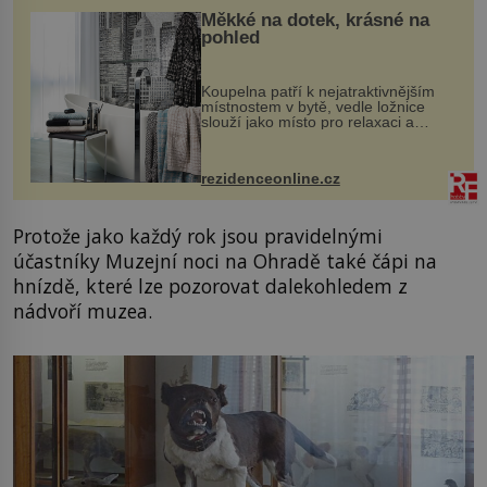
Měkké na dotek, krásné na
pohled
Koupelna patří k nejatraktivnějším
místnostem v bytě, vedle ložnice
slouží jako místo pro relaxaci a
odpočinek. Koupelnový textil –
ručníky, osušky a koberečky –
mohou jako mávnutím kouzelného
rezidenceonline.cz
proutku...
Protože jako každý rok jsou pravidelnými
účastníky Muzejní noci na Ohradě také čápi na
hnízdě, které lze pozorovat dalekohledem z
nádvoří muzea.