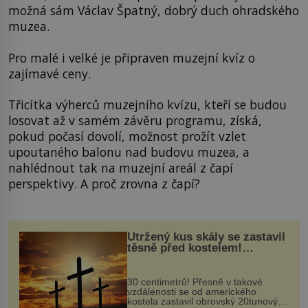
možná sám Václav Špatný, dobrý duch ohradského
muzea.
Pro malé i velké je připraven muzejní kvíz o
zajímavé ceny.
Třicítka výherců muzejního kvízu, kteří se budou
losovat až v samém závěru programu, získá,
pokud počasí dovolí, možnost prožít vzlet
upoutaného balonu nad budovu muzea, a
nahlédnout tak na muzejní areál z čapí
perspektivy. A proč zrovna z čapí?
Utržený kus skály se zastavil
těsně před kostelem!
Ochránila ho boží síla?
30 centimetrů! Přesně v takové
vzdálenosti se od amerického
kostela zastavil obrovský 20tunový