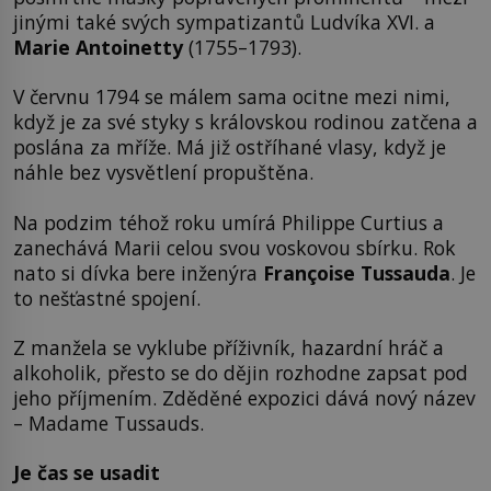
jinými také svých sympatizantů Ludvíka XVI. a
Marie Antoinetty
(1755–1793).
V červnu 1794 se málem sama ocitne mezi nimi,
když je za své styky s královskou rodinou zatčena a
poslána za mříže. Má již ostříhané vlasy, když je
náhle bez vysvětlení propuštěna.
Na podzim téhož roku umírá Philippe Curtius a
zanechává Marii celou svou voskovou sbírku. Rok
nato si dívka bere inženýra
Françoise Tussauda
. Je
to nešťastné spojení.
Z manžela se vyklube příživník, hazardní hráč a
alkoholik, přesto se do dějin rozhodne zapsat pod
jeho příjmením. Zděděné expozici dává nový název
– Madame Tussauds.
Je čas se usadit