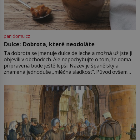
panidomu.cz
Dulce: Dobrota, které neodoláte
Ta dobrota se jmenuje dulce de leche a možná už jste ji
objevili v obchodech. Ale nepochybujte o tom, že doma
připravená bude ještě lepší. Název je španělský a
znamená jednoduše „mléčná sladkost“. Původ ovšem
není úplně jednoznačný, o autorství této receptury se
pře hned několik latinskoamerických zemí a k tomu
Francie, kde se traduje,