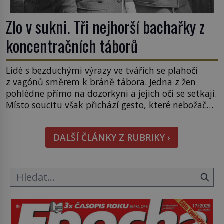
Zlo v sukni. Tři nejhorší bachařky z
koncentračních táborů
Lidé s bezduchými výrazy ve tvářích se plahočí
z vagónů směrem k bráně tábora. Jedna z žen
pohlédne přímo na dozorkyni a jejich oči se setkají.
Místo soucitu však přichází gesto, které nebožačku
posílá rovnou do plynové komory. Jména jako
Rudolf Höss (1901–1947), Josef Mengele (1911–
DALŠÍ ČLÁNKY Z RUBRIKY ›
1979) či Heinrich Himmler (1900–1945) zná každý,
o koho se historie jen otřela. Jenže […]