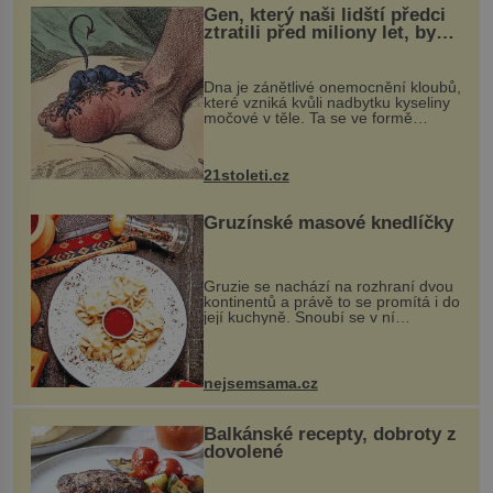
Gen, který naši lidští předci
ztratili před miliony let, by
mohl pomoci s léčbou
„nemoci králů“
Dna je zánětlivé onemocnění kloubů,
které vzniká kvůli nadbytku kyseliny
močové v těle. Ta se ve formě
krystalků ukládá v blízkosti kloubů,
nejčastěji přitom postihuje palce na
nohou, a způsobuje bole...
21stoleti.cz
Gruzínské masové knedlíčky
Gruzie se nachází na rozhraní dvou
kontinentů a právě to se promítá i do
její kuchyně. Snoubí se v ní
evropské a asijské chutě a díky tomu
vznikají rozmanité a chuťově bohaté
pokrmy, které rozhodně st...
nejsemsama.cz
Balkánské recepty, dobroty z
dovolené