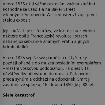
V roce 1835 už ji věčné cestování začíná zmáhat.
Rozhodne se usadit a na Baker Street
v londýnském obvodu Westminster zřizuje první
stálou expozici.
Její součástí je i síň hrůzy, ve které jsou k vidění
některé oběti Francouzské revoluce i strach
nahánějící sebranka známých vrahů a jiných
kriminálníků.
V roce 1838 sepíše své paměti a o čtyři roky
později přispěje do muzea posledním exemplářem
– vlastní voskovou podobiznou. Ta dnes vítá
návštěvníky při vstupu do muzea. Pak podnik
předá synům a odchází na odpočinek. Smrt ji
zastihne ve spánku, 16. dubna 1850. Je jí 88 let.
Série katastrof