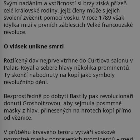
Svým nadáním a vstřícností si brzy získá přízeň
celé královské rodiny, jejíž členy může s jejich
svolení zvěčnit pomocí vosku. V roce 1789 však
idylka mizí v prvních záblescích Velké francouzské
revoluce.
O vlásek unikne smrti
Rozlícený dav nejprve vtrhne do Curtiova salonu v
Palais-Royal a sebere hlavy několika prominentů.
Ty skončí nabodnuty na kopí jako symboly
revolučního dění.
Bezprostředně po dobytí Bastily pak revolucionáři
donutí Grosholtzovou, aby sejmula posmrtné
masky z hlav, přinesených na hrotech kopí přímo
od věznice.
V průběhu krvavého teroru vytváří voskové
posmrtné masky popravených prominentů – mezi