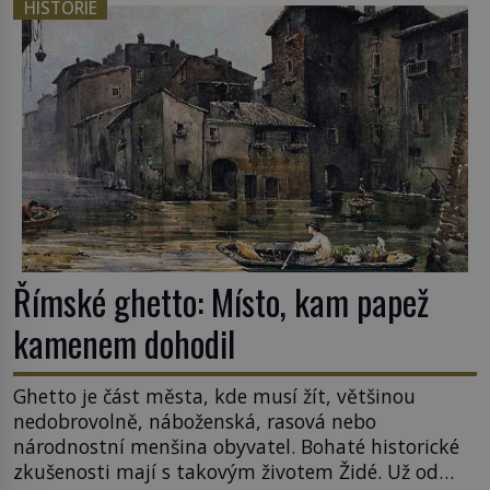
HISTORIE
sledoval, když se například procházel uličkami
lotyšské Rigy? Casanova v Pobaltí kontaktoval
tamní zednářské lóže. Nebyl v této oblasti žádným
nováčkem, protože do zednářské […]
Římské ghetto: Místo, kam papež
kamenem dohodil
Ghetto je část města, kde musí žít, většinou
nedobrovolně, náboženská, rasová nebo
národnostní menšina obyvatel. Bohaté historické
zkušenosti mají s takovým životem Židé. Už od