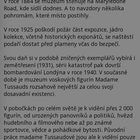
V roce 1884 se muzeum stěhuje na Marylebone
Road, kde sídlí dodnes. A to navzdory několika
pohromám, které místo postihly.
V roce 1925 poškodí požár část expozice, jádro
kolekce, včetně historických exponátů, se naštěstí
podaří dostat před plameny včas do bezpečí.
Svou daň si v podobě zničených exemplářů vybírá i
zemětřesení (1931), sérii katastrof pak dovrší
bombardování Londýna v roce 1940. V současné
době je muzeum voskových figurín Madame
Tussauds rozsahově největší za celou svoji
dosavadní existenci.
V pobočkách po celém světě je k vidění přes 2 000
figurín, od urozených panovníků a politiků, hvězd
hudebního a filmového nebe až po známé
sportovce, vědce a pohádkové bytosti. Původní
práce madame Tussaudové jsou ale k vidění pouze