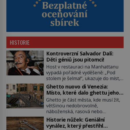
HISTORIE
Kontroverzní Salvador Dalí:
Děti géniů jsou pitomci!
Host v restauraci na Manhattanu
vypadá pořádně vyděšeně: „Pod
stolem je šelma!“, ukazuje do míst,
kde má nedaleko sedící Salvador
Ghetto nuovo di Venezia:
Dalí nohy. „Není důvod k obavám,
Místo, které dalo ghettu jeho
to je obyčejná kočka přemalovaná
jméno
Ghetto je část města, kde musí žít,
v op art designu,“ uklidňuje ho
většinou nedobrovolně,
malíř. Zabere to. Tato „kočka“ je
náboženská, rasová nebo
jeho miláčkem, jmenuje se Babou a
národnostní menšina obyvatel.
ve skutečnosti je to ocelot. Babou
Historie nůžek: Geniální
Bohaté historické zkušenosti mají
[…]
vynález, který přestřihl
s takovým životem Židé. Už od