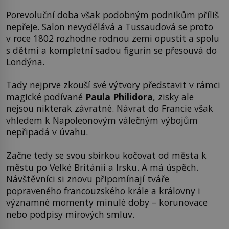
Porevoluční doba však podobným podnikům příliš
nepřeje. Salon nevydělává a Tussaudová se proto
v roce 1802 rozhodne rodnou zemi opustit a spolu
s dětmi a kompletní sadou figurín se přesouvá do
Londýna.
Tady nejprve zkouší své výtvory představit v rámci
magické podívané
Paula Philidora
, zisky ale
nejsou nikterak závratné. Návrat do Francie však
vhledem k Napoleonovým válečným výbojům
nepřipadá v úvahu.
Začne tedy se svou sbírkou kočovat od města k
městu po Velké Británii a Irsku. A má úspěch.
Návštěvníci si znovu připomínají tváře
popraveného francouzského krále a královny i
významné momenty minulé doby – korunovace
nebo podpisy mírových smluv.