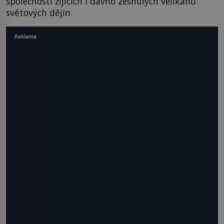
společnosti žijících i dávno zesnulých velikánů
světových dějin.
Reklama