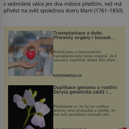
v sedmileté válce jen dva měsíce předtím, než má
přivést na svět společnou dceru Marii (1761–1850).
Transplantace a duše.
Přenesly orgány i kousek
osobnosti dárce?
Ročně jsou v nemocnicích
transplantovány tisíce orgánů. Je-li
operace úspěšná, lidské tělo přijme
darovaný orgán za své a pacient
může vést plnohodnotný život. Ale co
když při transplantaci nepřijímám...
enigmaplus.cz
Duplikace genomu u rostlin:
Skrytá genetická zátěž i
evoluční výhoda
Představte si, že by se rostlina
jednou ráno probudila a zjistila, že
má svůj genetický manuál celý
dvakrát. Přesně to se občas v
přírodě stane – a podle nového
výzkumu to může být pro druhy