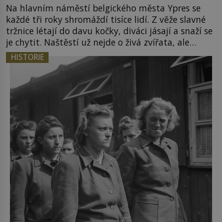
Na hlavním náměstí belgického města Ypres se
každé tři roky shromáždí tisíce lidí. Z věže slavné
tržnice létají do davu kočky, diváci jásají a snaží se
je chytit. Naštěstí už nejde o živá zvířata, ale
jenom o plyšové suvenýry. Kdysi to ale bylo jinak.
HISTORIE
Tato veselá podívaná připomíná jeden z
nejpodivnějších a zároveň nejkrutějších zvyků […]