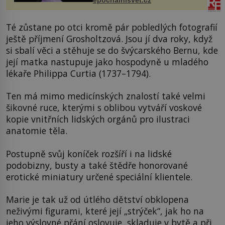
epochalnisvet.cz
vstupenka...
Té zůstane po otci kromě pár pobledlých fotografií
ještě příjmení Grosholtzová. Jsou jí dva roky, když
si sbalí věci a stěhuje se do švýcarského Bernu, kde
její matka nastupuje jako hospodyně u mladého
lékaře Philippa Curtia (1737–1794).
Ten má mimo medicínských znalostí také velmi
šikovné ruce, kterými s oblibou vytváří voskové
kopie vnitřních lidských orgánů pro ilustraci
anatomie těla.
Postupně svůj koníček rozšíří i na lidské
podobizny, busty a také štědře honorované
erotické miniatury určené speciální klientele.
Marie je tak už od útlého dětství obklopena
neživými figurami, které její „strýček“, jak ho na
jeho výslovné přání oslovuje, skladuje v bytě a při