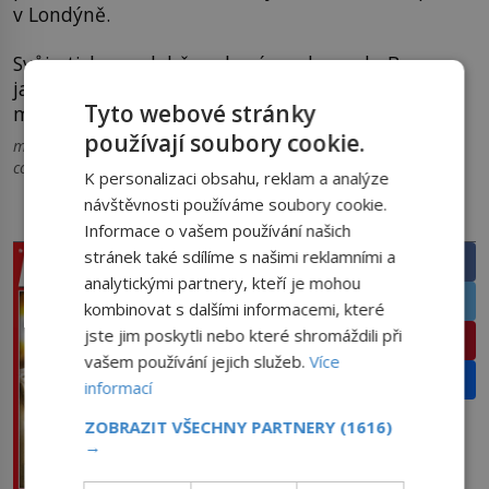
v Londýně.
Svůj otisk v podobě voskové madame du Barry,
jakožto nejstarším dochovaným exponátem, tu
Tyto webové stránky
má i Philippe Curtius.
používají soubory cookie.
madametussauds.com, loc.gov, mashable.com,
commons.wikimedia.org, yahoo.com
K personalizaci obsahu, reklam a analýze
návštěvnosti používáme soubory cookie.
PRÁVĚ V PRODEJI
SDÍLEJTE ČLÁNEK
Informace o vašem používání našich
stránek také sdílíme s našimi reklamními a
Facebook
analytickými partnery, kteří je mohou
Twitter
kombinovat s dalšími informacemi, které
jste jim poskytli nebo které shromáždili při
Pinterest
vašem používání jejich služeb.
Více
Email
informací
ZOBRAZIT VŠECHNY PARTNERY
(1616)
→