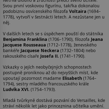
Netrvá dlouho a zručností předčí svého učitele.
Svou první voskovou figurínu, takřka dokonalou
podobiznu osvícenského filozofa
Voltaira
(1694–
1778), vytvoří v šestnácti letech. A nezůstane jen u
něj.
V dalších letech se s úspěchem pouští do státníka
Benjamina Franklina
(1706–1790), filozofa
Jeana
Jacquese Rousseaua
(1712–1778), ženevského
bankéře
Jacquese Neckera
(1732–1804) nebo
rakouského císaře
Josefa II.
(1741–1790).
Vzkazky o jejích neobyčejných schopnostech
postupně proniknou až do nejvyšších míst, kde
upoutají pozornost madame
Elisabeth
(1764–
1794), sestry mladého francouzského krále
Ludvíka XVI.
(1754–1793).
Mladá tvůrkyně dostává pozvání do Versailles, kde
stráví několik let jako princeznina učitelka umění.