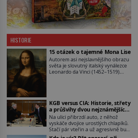
HISTORIE
15 otázek o tajemné Mona Lise
Autorem asi nejslavnějšího obrazu
světa je slovutný italský vynálezce
Leonardo da Vinci (1452–1519).
Jenže jeho nevinně usmívající dámu
obklopují otazníky, na některé
historici odpověď objeví, jiné
zůstanou nezodpovězené. Kam si ji
pověsil Napoleon? Samotný císař
KGB versus CIA: Historie, střety
Napoleon Bonaparte (1769–1821)
a průšvihy dvou nejznámějších
má pro malbu slabost, a tak si ji
tajných služeb historie
Na ulici přibrzdí auto, z něhož
ještě jako první konzul přemístí do
vyskáče dvojice urostlých chlapíků.
své ložnice v Tuilerisjkém […]
Stačí pár vteřin a už agresivně buší
na dveře. O další okamžik později