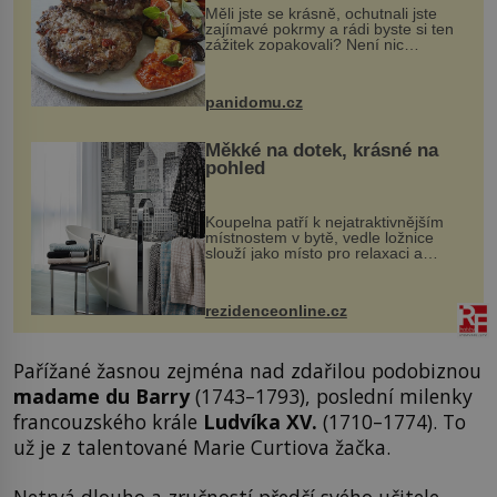
Měli jste se krásně, ochutnali jste
zajímavé pokrmy a rádi byste si ten
zážitek zopakovali? Není nic
snazšího. Pljeskavica (10 porcí)
Možná jste ji ochutnali na dovolené v
bývalé Jugoslávii, lze ji vi...
panidomu.cz
Měkké na dotek, krásné na
pohled
Koupelna patří k nejatraktivnějším
místnostem v bytě, vedle ložnice
slouží jako místo pro relaxaci a
odpočinek. Koupelnový textil –
ručníky, osušky a koberečky –
mohou jako mávnutím kouzelného
rezidenceonline.cz
proutku...
Pařížané žasnou zejména nad zdařilou podobiznou
madame du Barry
(1743–1793), poslední milenky
francouzského krále
Ludvíka XV.
(1710–1774). To
už je z talentované Marie Curtiova žačka.