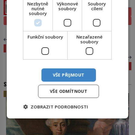
PŘEDPLATNÉ
Nezbytně
Výkonové
Soubory
nutné
soubory
cílení
ELEKTRONICKÉ
soubory
PROLISTOVAT
TIŠTĚNÉ
Funkční soubory
Nezařazené
PŘEDCHOZÍ ČLÁNEK
soubory
Lezou bez jištění: Vzdor proti gravitaci a smrti!
DALŠÍ ČLÁNEK
Kde se bere cukr? Odpověď vás překvapí!
VŠE PŘIJMOUT
SOUVISEJÍCÍ ČLÁNKY
VŠE ODMÍTNOUT
HISTORIE
ZOBRAZIT PODROBNOSTI