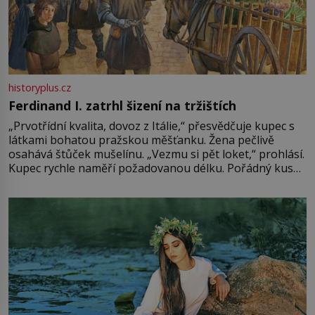
historyplus.cz
Ferdinand I. zatrhl šizení na tržištích
„Prvotřídní kvalita, dovoz z Itálie,“ přesvědčuje kupec s
látkami bohatou pražskou měšťanku. Žena pečlivě
osahává štůček mušelínu. „Vezmu si pět loket,“ prohlásí.
Kupec rychle naměří požadovanou délku. Pořádný kus
mu přitom zůstane za prsty… „Na šaty ho bude málo,
milostpaní. Stačí jenom na sukni,“ zhodnotí švadlena
množství růžového mušelínu. „Ošidili vás, podívejte.“
Vezme do ruky dřevěnou