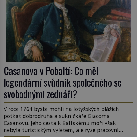
Casanova v Pobaltí: Co měl
legendární svůdník společného se
svobodnými zednáři?
V roce 1764 byste mohli na lotyšských plážích
potkat dobrodruha a sukničkáře Giacoma
Casanovu. Jeho cesta k Baltskému moři však
nebyla turistickým výletem, ale ryze pracovní
cestou se zištnými úmysly. Jaký cíl Casanova