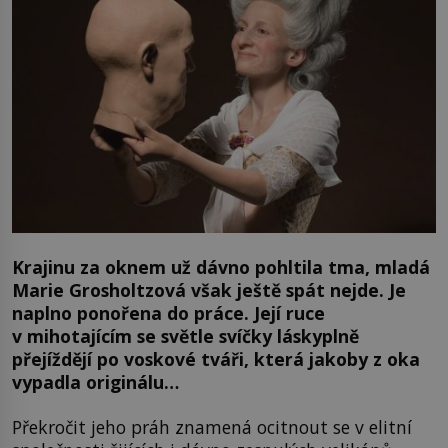
Krajinu za oknem už dávno pohltila tma, mladá
Marie Grosholtzová však ještě spát nejde. Je
naplno ponořena do práce. Její ruce
v mihotajícím se světle svíčky láskyplně
přejíždějí po voskové tváři, která jakoby z oka
vypadla originálu…
Překročit jeho práh znamená ocitnout se v elitní