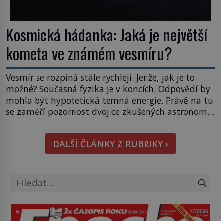
Kosmická hádanka: Jaká je největší
kometa ve známém vesmíru?
Vesmír se rozpíná stále rychleji. Jenže, jak je to
možné? Současná fyzika je v koncích. Odpovědí by
mohla být hypotetická temná energie. Právě na tu
se zaměří pozornost dvojice zkušených astronomů.
Namísto ní ale objeví něco mnohem
hmatatelnějšího. Naprosto rekordní kometu!
DALŠÍ ČLÁNKY Z RUBRIKY ›
Astronomové Pedro Bernardinelli a Gary Bernstein
mravenčí prací zkoumají archivní snímky v rámci
Průzkumu temné energie […]