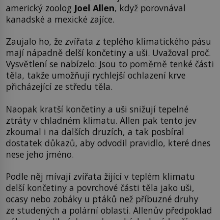
americký zoolog
Joel Allen
, když porovnával
kanadské a mexické zajíce.
Zaujalo ho, že zvířata z teplého klimatického pásu
mají nápadně delší končetiny a uši. Uvažoval proč.
Vysvětlení se nabízelo: Jsou to poměrně tenké části
těla, takže umožňují rychlejší ochlazení krve
přicházející ze středu těla.
Naopak kratší končetiny a uši snižují tepelné
ztráty v chladném klimatu. Allen pak tento jev
zkoumal i na dalších druzích, a tak posbíral
dostatek důkazů, aby odvodil pravidlo, které dnes
nese jeho jméno.
Podle něj mívají zvířata žijící v teplém klimatu
delší končetiny a povrchové části těla jako uši,
ocasy nebo zobáky u ptáků než příbuzné druhy
ze studených a polární oblastí. Allenův předpoklad