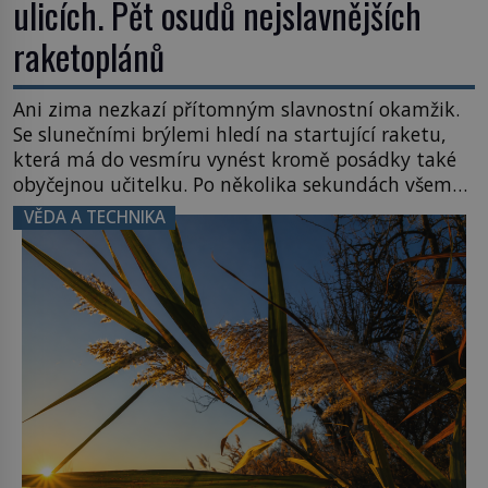
ulicích. Pět osudů nejslavnějších
raketoplánů
Ani zima nezkazí přítomným slavnostní okamžik.
Se slunečními brýlemi hledí na startující raketu,
která má do vesmíru vynést kromě posádky také
obyčejnou učitelku. Po několika sekundách všem
ztuhnou úsměvy, stroj totiž exploduje. Jejich
VĚDA A TECHNIKA
konstrukce není z levného kraje, daňové
poplatníky stojí miliardy dolarů. Na druhou stranu
zvládnou jen představitelné věci. Na malé kousky
Název: Columbia První […]