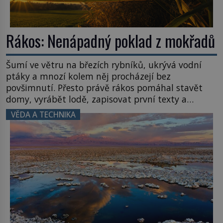
Rákos: Nenápadný poklad z mokřadů
Šumí ve větru na březích rybníků, ukrývá vodní
ptáky a mnozí kolem něj procházejí bez
povšimnutí. Přesto právě rákos pomáhal stavět
domy, vyrábět lodě, zapisovat první texty a
inspiroval řadu pověstí. Tato skromná, ale
VĚDA A TECHNIKA
užitečná rostlina provází člověka už tisíce let.
Většina lidí vnímá rákos jen jako obyčejnou kulisu
letního koupání. Stačí se však podívat […]