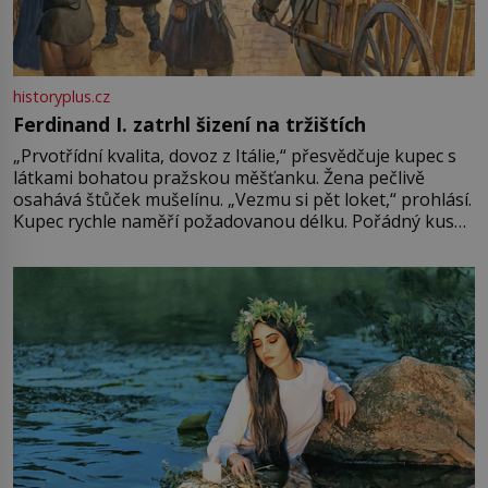
historyplus.cz
Ferdinand I. zatrhl šizení na tržištích
„Prvotřídní kvalita, dovoz z Itálie,“ přesvědčuje kupec s
látkami bohatou pražskou měšťanku. Žena pečlivě
osahává štůček mušelínu. „Vezmu si pět loket,“ prohlásí.
Kupec rychle naměří požadovanou délku. Pořádný kus
mu přitom zůstane za prsty… „Na šaty ho bude málo,
milostpaní. Stačí jenom na sukni,“ zhodnotí švadlena
množství růžového mušelínu. „Ošidili vás, podívejte.“
Vezme do ruky dřevěnou