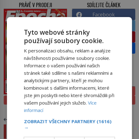
PRÁVĚ V PRODEJI
SDÍLEJTE ČLÁNEK
Facebook
Twitter
Tyto webové stránky
Pinterest
používají soubory cookie.
Email
K personalizaci obsahu, reklam a analýze
návštěvnosti používáme soubory cookie.
Informace o vašem používání našich
stránek také sdílíme s našimi reklamními a
analytickými partnery, kteří je mohou
PŘEDPLATNÉ
kombinovat s dalšími informacemi, které
ELEKTRONICKÉ
jste jim poskytli nebo které shromáždili při
PROLISTOVAT
TIŠTĚNÉ
vašem používání jejich služeb.
Více
informací
PŘEDCHOZÍ ČLÁNEK
ZOBRAZIT VŠECHNY PARTNERY
(1616)
→
Nevyřešená vražda otce rodiny: Policie stále
pátrá po vrahovi