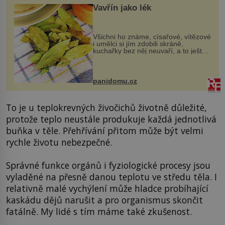
Vavřín jako lék
Všichni ho známe, císařové, vítězové
i umělci si jím zdobili skráně,
kuchařky bez něj neuvaří, a to ještě
nevíte, že bobkový list může výrazně
zmírnit některé naše neduhy.
Obsahuje v malém množství ně...
panidomu.cz
To je u teplokrevných živočichů životně důležité,
protože teplo neustále produkuje každá jednotlivá
buňka v těle. Přehřívání přitom může být velmi
rychle životu nebezpečné.
Správné funkce orgánů i fyziologické procesy jsou
vyladěné na přesně danou teplotu ve středu těla. I
relativně malé vychýlení může hladce probíhající
kaskádu dějů narušit a pro organismus skončit
fatálně. My lidé s tím máme také zkušenost.