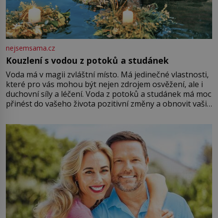
nejsemsama.cz
Kouzlení s vodou z potoků a studánek
Voda má v magii zvláštní místo. Má jedinečné vlastnosti,
které pro vás mohou být nejen zdrojem osvěžení, ale i
duchovní síly a léčení. Voda z potoků a studánek má moc
přinést do vašeho života pozitivní změny a obnovit vaši
energii. Využitím těchto přírodních zdrojů v magii
můžete obohatit své rituály a přinést do svého života
větší harmonii a klid. Je důležité