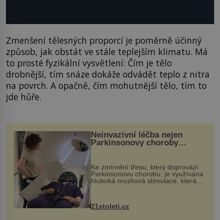
Zmenšení tělesných proporcí je poměrně účinný
způsob, jak obstát ve stále teplejším klimatu. Má
to prosté fyzikální vysvětlení: Čím je tělo
drobnější, tím snáze dokáže odvádět teplo z nitra
na povrch. A opačně, čím mohutnější tělo, tím to
jde hůře.
Neinvazivní léčba nejen
Parkinsonovy choroby
pomocí ultrazvukové
„helmy“
Ke zmírnění třesu, který doprovází
Parkinsonovu chorobu, je využívána
hluboká mozková stimulace, která
však vyžaduje vysoce invazivní
zákrok. Ultrazvuk zase není vhodný
k dostatečně přesnému zacílení ...
21stoleti.cz