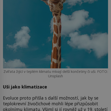
Zvířata žijící v teplém klimatu mívají delší končetiny či uši. FOTO:
Unsplash
Uši jako klimatizace
Evoluce proto přišla s další možností, jak by se
teplokrevní živočichové mohli lépe přizpůsobit
okolnímu klimatu. Všiml si jí rovněž už v 19. století