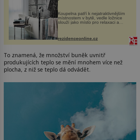
Koupelna patří k nejatraktivnějším
místnostem v bytě, vedle ložnice
slouží jako místo pro relaxaci a
odpočinek. Koupelnový textil –
ručníky, osušky a koberečky –
mohou jako mávnutím kouzelného
rezidenceonline.cz
proutku...
To znamená, že množství buněk uvnitř
produkujících teplo se mění mnohem více než
plocha, z niž se teplo dá odvádět.