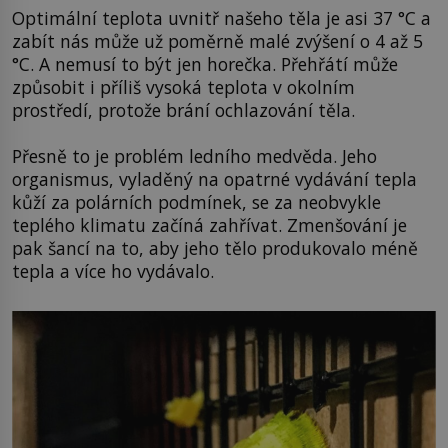
Optimální teplota uvnitř našeho těla je asi 37 °C a
zabít nás může už poměrně malé zvýšení o 4 až 5
°C. A nemusí to být jen horečka. Přehřátí může
způsobit i příliš vysoká teplota v okolním
prostředí, protože brání ochlazování těla.
Přesně to je problém ledního medvěda. Jeho
organismus, vyladěný na opatrné vydávání tepla
kůží za polárních podmínek, se za neobvykle
teplého klimatu začíná zahřívat. Zmenšování je
pak šancí na to, aby jeho tělo produkovalo méně
tepla a více ho vydávalo.