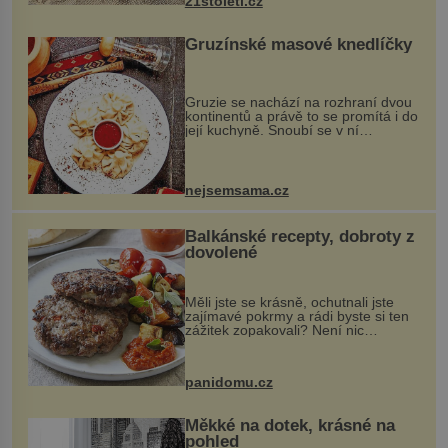
21stoleti.cz
Gruzínské masové knedlíčky
Gruzie se nachází na rozhraní dvou
kontinentů a právě to se promítá i do
její kuchyně. Snoubí se v ní
evropské a asijské chutě a díky tomu
vznikají rozmanité a chuťově bohaté
pokrmy, které rozhodně st...
nejsemsama.cz
Balkánské recepty, dobroty z
dovolené
Měli jste se krásně, ochutnali jste
zajímavé pokrmy a rádi byste si ten
zážitek zopakovali? Není nic
snazšího. Pljeskavica (10 porcí)
Možná jste ji ochutnali na dovolené v
bývalé Jugoslávii, lze ji vi...
panidomu.cz
Měkké na dotek, krásné na
pohled