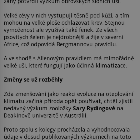
záhy potvrdil výzkum obrovských sloních uší.
Velké cévy v nich vystupují těsně pod kůží, a tím
mohou na velké ploše ochlazovat krev. Stejnou
vymoženost ale využívá také fenek. Ze všech
psovitých šelem je nejdrobnější a žije v severní
Africe, což odpovídá Bergmannovu pravidlu.
A ve shodě s Allenovým pravidlem má mimořádně
velké uši, které fungují jako účinná klimatizace.
Změny se už rozběhly
Zda zmenšování jako reakci evoluce na oteplování
klimatu začíná příroda opět používat, chtěl zjistil
nedávný výzkum zooložky
Sary Rydingové
na
Deakinově univerzitě v Austrálii.
Proto spolu s kolegy procházela a vyhodnocovala
údaje v dosud publikovaných výzkumech na toto