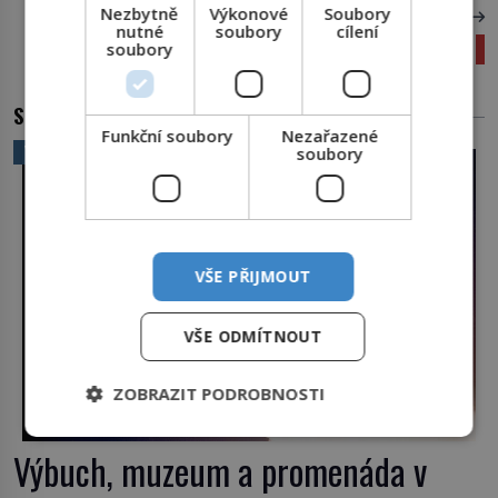
Nezbytně
Výkonové
Soubory
DALŠÍ ČLÁNEK
nutné
soubory
cílení
Záhadná epidemie, která děsila celý středověk
soubory
SOUVISEJÍCÍ ČLÁNKY
Funkční soubory
Nezařazené
VĚDA A TECHNIKA
soubory
VŠE PŘIJMOUT
VŠE ODMÍTNOUT
ZOBRAZIT PODROBNOSTI
Výbuch, muzeum a promenáda v