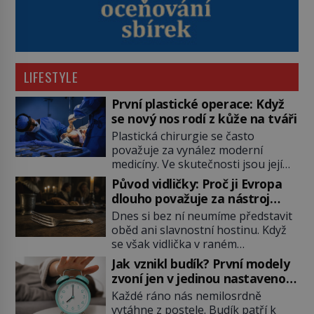
LIFESTYLE
První plastické operace: Když
se nový nos rodí z kůže na tváři
Plastická chirurgie se často
považuje za vynález moderní
medicíny. Ve skutečnosti jsou její
kořeny staré více než dva a půl
Původ vidličky: Proč ji Evropa
tisíce let. V dobách, kdy ještě
dlouho považuje za nástroj
neexistují antibiotika ani anestezie,
samotného satana?
Dnes si bez ní neumíme představit
se odvážní lékaři pokoušejí vracet
oběd ani slavnostní hostinu. Když
lidem tváře znetvořené válkou,
se však vidlička v raném
tresty nebo nehodami. Jejich
středověku objevuje na evropských
metody jsou překvapivě
Jak vznikl budík? První modely
stolech, vzbuzuje pohoršení,
promyšlené a některé principy
zvoní jen v jedinou nastavenou
posměch i strach. Mnozí duchovní ji
používají chirurgové dodnes. Úplně
hodinu
Každé ráno nás nemilosrdně
označují za projev pýchy a
první […]
vytáhne z postele. Budík patří k