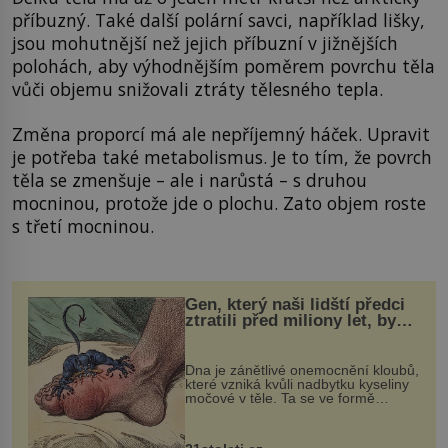
příbuzný. Také další polární savci, například lišky,
jsou mohutnější než jejich příbuzní v jižnějších
polohách, aby výhodnějším poměrem povrchu těla
vůči objemu snižovali ztráty tělesného tepla.
Změna proporcí má ale nepříjemný háček. Upravit
je potřeba také metabolismus. Je to tím, že povrch
těla se zmenšuje – ale i narůstá – s druhou
mocninou, protože jde o plochu. Zato objem roste
s třetí mocninou.
Gen, který naši lidští předci
ztratili před miliony let, by
mohl pomoci s léčbou
„nemoci králů“
Dna je zánětlivé onemocnění kloubů,
které vzniká kvůli nadbytku kyseliny
močové v těle. Ta se ve formě
krystalků ukládá v blízkosti kloubů,
nejčastěji přitom postihuje palce na
nohou, a způsobuje bole...