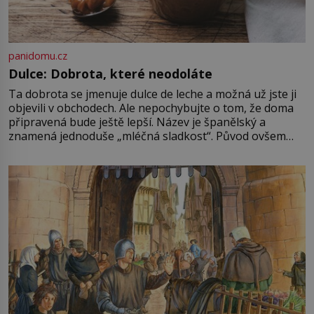
panidomu.cz
Dulce: Dobrota, které neodoláte
Ta dobrota se jmenuje dulce de leche a možná už jste ji
objevili v obchodech. Ale nepochybujte o tom, že doma
připravená bude ještě lepší. Název je španělský a
znamená jednoduše „mléčná sladkost“. Původ ovšem
není úplně jednoznačný, o autorství této receptury se
pře hned několik latinskoamerických zemí a k tomu
Francie, kde se traduje,