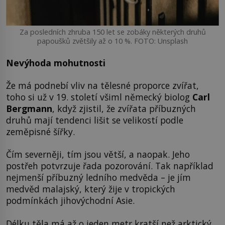
Za posledních zhruba 150 let se zobáky některých druhů
papoušků zvětšily až o 10 %. FOTO: Unsplash
Nevýhoda mohutnosti
Že má podnebí vliv na tělesné proporce zvířat,
toho si už v 19. století všiml německý biolog
Carl
Bergmann
, když zjistil, že zvířata příbuzných
druhů mají tendenci lišit se velikostí podle
zeměpisné šířky.
Čím severněji, tím jsou větší, a naopak. Jeho
postřeh potvrzuje řada pozorování. Tak například
nejmenší příbuzný ledního medvěda – je jím
medvěd malajský, který žije v tropických
podmínkách jihovýchodní Asie.
Délku těla má až o jeden metr kratší než arktický