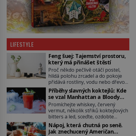
LIFESTYLE
Feng šuej: Tajemství prostoru,
který má přinášet štěstí
Proč někdo pečlivě otáčí postel,
hlídá polohu zrcadel a do pokoje
přidává rostliny, vodu nebo dřevo?
Feng šuej tvrdí, že domov není jen
Příběhy slavných koktejlů: Kde
soubor zdí a nábytku. Je to prostor,
se vzal Manhattan a Bloody
kterým proudí energie čchi a jeho
Mary?
Promíchejte whiskey, červený
uspořádání může ovlivňovat, jak se
vermut, několik střiků koktejlových
v něm člověk cítí. Feng šuej má
bitters a led, sceďte, ozdobte
kořeny ve staré Číně a jeho historie
koktejlovou třešinkou a tadá…
[…]
Nápoj, která chutná po seně.
Manhattan je tu! A pokud to má být
Jak znechucený Američan
skutečně on, dejte si pozor, ať