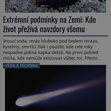
Extrémní podmínky na Zemi: Kde
život přežívá navzdory všemu
Vroucí voda, mráz hluboko pod bodem mrazu,
kyseliny, smrtící tlak i pouště, kde celé roky
nespadne jediná kapka deště. Na první pohled
místa, kde nemůže existovat vůbec nic. Přesto
právě tady vědci objevují organismy, které
VĚDA A TECHNIKA
posouvají hranice života. Každý nový nález mění
naše představy o tom, co všechno dokáže příroda a
napovídá, kde bychom jednou […]