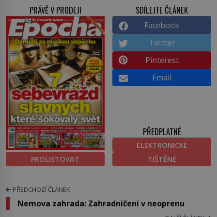
PRÁVĚ V PRODEJI
SDÍLEJTE ČLÁNEK
Facebook
Twitter
Pinterest
Email
PŘEDPLATNÉ
ELEKTRONICKÉ
PROLISTOVAT
TIŠTĚNÉ
PŘEDCHOZÍ ČLÁNEK
Nemova zahrada: Zahradničení v neoprenu