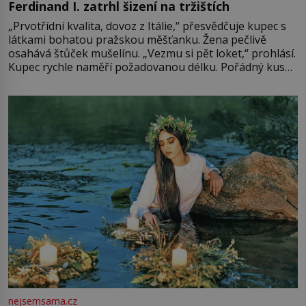
Ferdinand I. zatrhl šizení na tržištích
„Prvotřídní kvalita, dovoz z Itálie,“ přesvědčuje kupec s
látkami bohatou pražskou měšťanku. Žena pečlivě
osahává štůček mušelínu. „Vezmu si pět loket,“ prohlásí.
Kupec rychle naměří požadovanou délku. Pořádný kus
mu přitom zůstane za prsty… „Na šaty ho bude málo,
milostpaní. Stačí jenom na sukni,“ zhodnotí švadlena
množství růžového mušelínu. „Ošidili vás, podívejte.“
Vezme do ruky dřevěnou
nejsemsama.cz