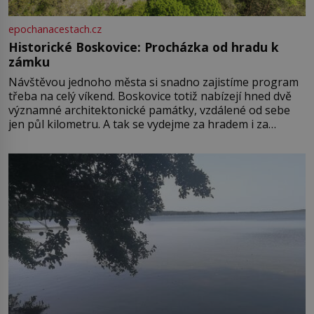
epochanacestach.cz
Historické Boskovice: Procházka od hradu k
zámku
Návštěvou jednoho města si snadno zajistíme program
třeba na celý víkend. Boskovice totiž nabízejí hned dvě
významné architektonické památky, vzdálené od sebe
jen půl kilometru. A tak se vydejme za hradem i za
zámkem do krásné jihomoravské krajiny. Trhová osada
Boskovice na okraji Drahanské vrchoviny vznikla někdy
ve13. století, a už v roce 1313 kronikáři zaznamenali