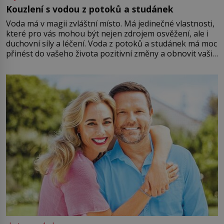
Kouzlení s vodou z potoků a studánek
Voda má v magii zvláštní místo. Má jedinečné vlastnosti,
které pro vás mohou být nejen zdrojem osvěžení, ale i
duchovní síly a léčení. Voda z potoků a studánek má moc
přinést do vašeho života pozitivní změny a obnovit vaši
energii. Využitím těchto přírodních zdrojů v magii
můžete obohatit své rituály a přinést do svého života
větší harmonii a klid. Je důležité