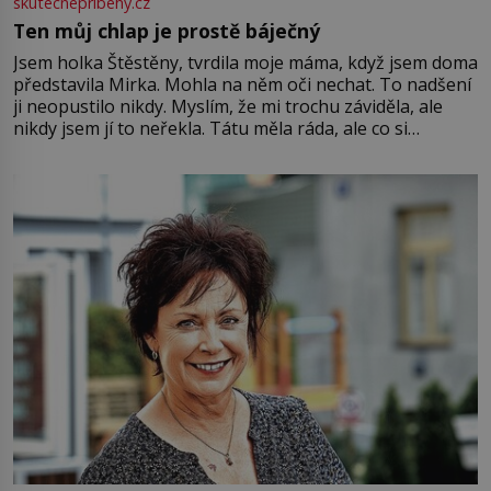
skutecnepribehy.cz
Ten můj chlap je prostě báječný
Jsem holka Štěstěny, tvrdila moje máma, když jsem doma
představila Mirka. Mohla na něm oči nechat. To nadšení
ji neopustilo nikdy. Myslím, že mi trochu záviděla, ale
nikdy jsem jí to neřekla. Tátu měla ráda, ale co si
pamatuji, tak jsme s Mirkem byli zamilovaní mnohem víc.
Jsme spolu moc rádi Tehdy byla jiná doba, když