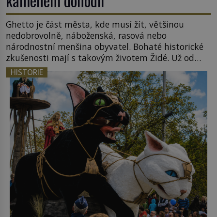
kamenem dohodil
Ghetto je část města, kde musí žít, většinou
nedobrovolně, náboženská, rasová nebo
národnostní menšina obyvatel. Bohaté historické
zkušenosti mají s takovým životem Židé. Už od
středověku jsou totiž v každou chvíli nuceni v
HISTORIE
nějakém žít. Mezi ty nejslavnější patří i římské
ghetto založené v roce 1555. Pokud jde o vztah
k Židům, nemá se Řím čím chlubit. […]