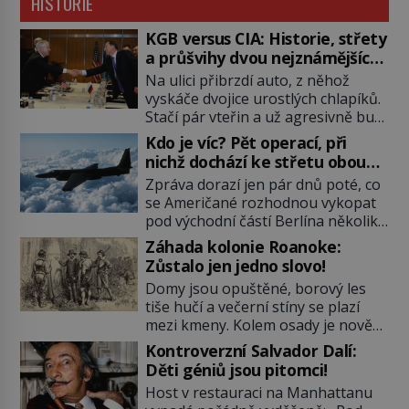
HISTORIE
KGB versus CIA: Historie, střety
a průšvihy dvou nejznámějších
tajných služeb historie
Na ulici přibrzdí auto, z něhož
vyskáče dvojice urostlých chlapíků.
Stačí pár vteřin a už agresivně buší
na dveře. O další okamžik později
Kdo je víc? Pět operací, při
vlečou nebožáka do auta, a pak už
nichž dochází ke střetu obou
ho nikdy nikdo nespatří. Dostal se
tajných služeb
Zpráva dorazí jen pár dnů poté, co
totiž do rukou všemocné KGB. Jako
se Američané rozhodnou vykopat
sourozenci, kteří si nemohou přijít
pod východní částí Berlína několik
na jméno. Neustále se předhání v
stovek metrů dlouhý tunel. Sověti
plánování sabotáží, […]
Záhada kolonie Roanoke:
na sobě nenechají nic znát a
Zůstalo jen jedno slovo!
nechají nepřítele, aby si myslel, že
Domy jsou opuštěné, borový les
je přechytračil. Cennou informaci
tiše hučí a večerní stíny se plazí
jim dodá jeden z agentů. Oba
mezi kmeny. Kolem osady je nově
tábory jsou zvyklé působit v pozadí
postavená palisáda, ale ani to
a podle situace tlačit, jak oni […]
Kontroverzní Salvador Dalí:
nejspíš nedokáže osadníky
Děti géniů jsou pitomci!
zachránit. Muži, ženy, děti – všichni
Host v restauraci na Manhattanu
jsou pryč. Nadobro a navždycky!