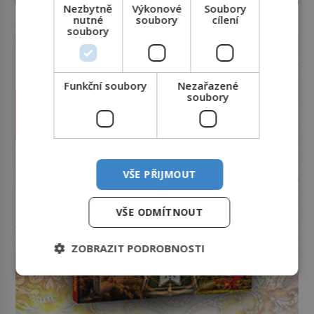
Nezbytně
Výkonové
Soubory
nutné
soubory
cílení
reklama
soubory
Funkční soubory
Nezařazené
soubory
VŠE PŘIJMOUT
VŠE ODMÍTNOUT
ZOBRAZIT PODROBNOSTI