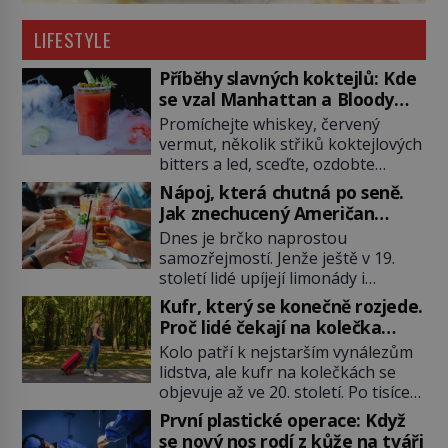
LIFESTYLE
Příběhy slavných koktejlů: Kde
se vzal Manhattan a Bloody
Mary?
Promíchejte whiskey, červený
vermut, několik střiků koktejlových
bitters a led, sceďte, ozdobte
koktejlovou třešinkou a tadá…
Nápoj, která chutná po seně.
Manhattan je tu! A pokud to má být
Jak znechucený Američan
skutečně on, dejte si pozor, ať
vymyslel brčko
Dnes je brčko naprostou
místo klasické americké rye
samozřejmostí. Jenže ještě v 19.
whiskey či klidně bourbonu
století lidé upíjejí limonády i
nepoužijete skotskou whisku. Co
koktejly dutými stébly žita nebo
se stane? Inu, koktejl bude stále
Kufr, který se konečně rozjede.
žitné slámy. Fungují sice dobře,
skvělý, ale už to nebude
Proč lidé čekají na kolečka
mají ale jednu nepříjemnou
Manhattan ale […]
téměř pět tisíc let?
Kolo patří k nejstarším vynálezům
vlastnost po chvíli se rozmáčejí a
lidstva, ale kufr na kolečkách se
nápoji dodávají travnatou příchuť.
objevuje až ve 20. století. Po tisíce
Právě tahle drobná nepříjemnost
let lidé vláčejí těžká zavazadla v
přivede amerického výrobce
První plastické operace: Když
rukou, na zádech nebo je nakládají
cigaretových náustků k nápadu,
se nový nos rodí z kůže na tváři