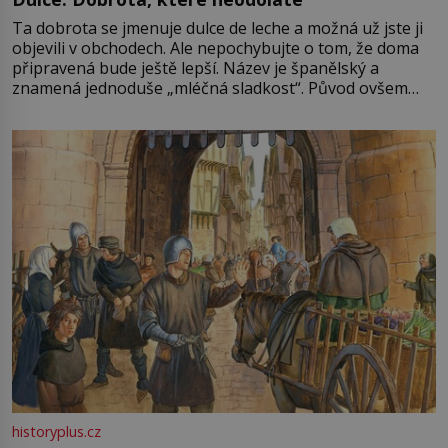
Ta dobrota se jmenuje dulce de leche a možná už jste ji
objevili v obchodech. Ale nepochybujte o tom, že doma
připravená bude ještě lepší. Název je španělský a
znamená jednoduše „mléčná sladkost“. Původ ovšem
není úplně jednoznačný, o autorství této receptury se
pře hned několik latinskoamerických zemí a k tomu
Francie, kde se traduje,
historyplus.cz