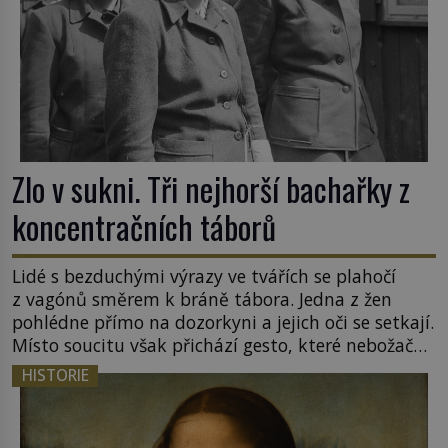
Zlo v sukni. Tři nejhorší bachařky z
koncentračních táborů
Lidé s bezduchými výrazy ve tvářích se plahočí
z vagónů směrem k bráně tábora. Jedna z žen
pohlédne přímo na dozorkyni a jejich oči se setkají.
Místo soucitu však přichází gesto, které nebožačku
posílá rovnou do plynové komory. Jména jako
HISTORIE
Rudolf Höss (1901–1947), Josef Mengele (1911–
1979) či Heinrich Himmler (1900–1945) zná každý,
o koho se historie jen otřela. Jenže […]