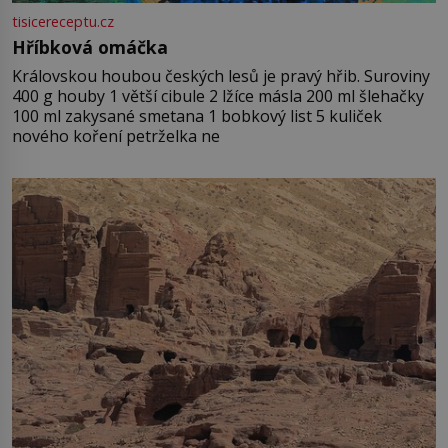
tisicereceptu.cz
Hříbková omáčka
Královskou houbou českých lesů je pravý hřib. Suroviny
400 g houby 1 větší cibule 2 lžíce másla 200 ml šlehačky
100 ml zakysané smetana 1 bobkový list 5 kuliček
nového koření petrželka ne