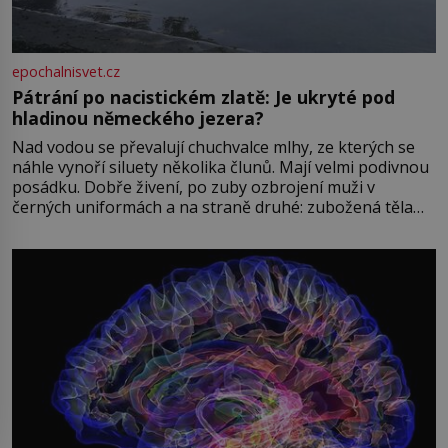
epochalnisvet.cz
Pátrání po nacistickém zlatě: Je ukryté pod
hladinou německého jezera?
Nad vodou se převalují chuchvalce mlhy, ze kterých se
náhle vynoří siluety několika člunů. Mají velmi podivnou
posádku. Dobře živení, po zuby ozbrojení muži v
černých uniformách a na straně druhé: zubožená těla
oblečená v chatrných vězeňských hadrech. Co tato
přízračná scéna znamená? Je jaro roku 1945, druhá
světová válka se chýlí ke konci. Jezero Stolpsee