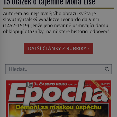
15 otázek o tajemné Mona Lise
Autorem asi nejslavnějšího obrazu světa je
slovutný italský vynálezce Leonardo da Vinci
(1452–1519). Jenže jeho nevinně usmívající dámu
obklopují otazníky, na některé historici odpověď
objeví, jiné zůstanou nezodpovězené. Kam si ji
pověsil Napoleon? Samotný císař Napoleon
DALŠÍ ČLÁNKY Z RUBRIKY ›
Bonaparte (1769–1821) má pro malbu slabost, a
tak si ji ještě jako první konzul přemístí do své
ložnice v Tuilerisjkém […]