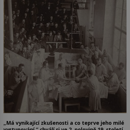
„Má vynikající zkušenosti a co teprve jeho milé
vystupování,“ chválí si ve 2. polovině 19. století