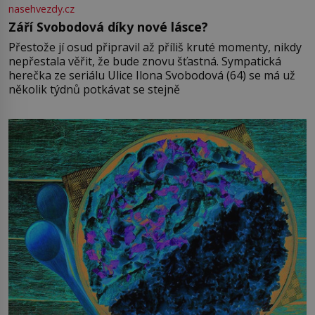
nasehvezdy.cz
Září Svobodová díky nové lásce?
Přestože jí osud připravil až příliš kruté momenty, nikdy
nepřestala věřit, že bude znovu šťastná. Sympatická
herečka ze seriálu Ulice Ilona Svobodová (64) se má už
několik týdnů potkávat se stejně