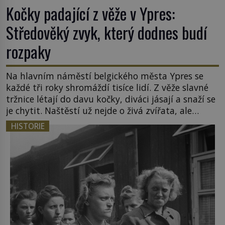
Kočky padající z věže v Ypres:
Středověký zvyk, který dodnes budí
rozpaky
Na hlavním náměstí belgického města Ypres se
každé tři roky shromáždí tisíce lidí. Z věže slavné
tržnice létají do davu kočky, diváci jásají a snaží se
je chytit. Naštěstí už nejde o živá zvířata, ale
jenom o plyšové suvenýry. Kdysi to ale bylo jinak.
HISTORIE
Tato veselá podívaná připomíná jeden z
nejpodivnějších a zároveň nejkrutějších zvyků […]