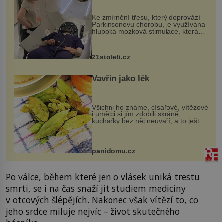
pomocí ultrazvukové
„helmy“
Ke zmírnění třesu, který doprovází
Parkinsonovu chorobu, je využívána
hluboká mozková stimulace, která
však vyžaduje vysoce invazivní
zákrok. Ultrazvuk zase není vhodný
k dostatečně přesnému zacílení ...
21stoleti.cz
Vavřín jako lék
Všichni ho známe, císařové, vítězové
i umělci si jím zdobili skráně,
kuchařky bez něj neuvaří, a to ještě
nevíte, že bobkový list může výrazně
zmírnit některé naše neduhy.
Obsahuje v malém množství ně...
panidomu.cz
Po válce, během které jen o vlásek uniká trestu
smrti, se i na čas snaží jít studiem medicíny
v otcových šlépějích. Nakonec však vítězí to, co
jeho srdce miluje nejvíc – život skutečného