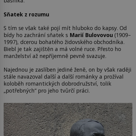
básníka.
Sňatek z rozumu
S tím se však také pojí mít hluboko do kapsy. Od
bídy ho zachrání sňatek s
Marií Bulovovou
(1909–
1997), dcerou bohatého židovského obchodníka.
Biebl je tak zajištěn a má volné ruce. Přesto ho
manželství až nepříjemně pevně svazuje.
Najednou je zaslíben jediné ženě, on by však raději
stále navazoval další a další románky a prožíval
koloběh romantických dobrodružství, tolik
„potřebných“ pro jeho tvůrčí práci.