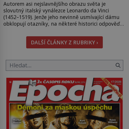
Autorem asi nejslavnějšího obrazu světa je
slovutný italský vynálezce Leonardo da Vinci
(1452–1519). Jenže jeho nevinně usmívající dámu
obklopují otazníky, na některé historici odpověď
objeví, jiné zůstanou nezodpovězené. Kam si ji
pověsil Napoleon? Samotný císař Napoleon
DALŠÍ ČLÁNKY Z RUBRIKY ›
Bonaparte (1769–1821) má pro malbu slabost, a
tak si ji ještě jako první konzul přemístí do své
ložnice v Tuilerisjkém […]