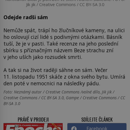
Jik jik / Creative Commons / CC BY-SA 3.0
Odejde radši sám
Nemůže spát, trápí ho žlučníkové kameny, na ulici
ho oslovují cizí lidé s podivnými otázkami. Básník
tuší, že je v pasti. Také recenze na jeho poslední
sbírku s příznačným názvem Beze strachu zní
v jeho uších jako rozsudek smrti.
A tak si na život raději sáhne on sám. Večer
11. listopadu 1951 skáče z okna svého bytu. Umírá
den poté v nemocnici na následky pádu.
Foto: Neznámý autor / Creative Commons /volné dílo, Jik jik /
Creative Commons / CC BY-SA 3.0, Gampe / Creative Commons / CC
BY-SA 3.0
PRÁVĚ V PRODEJI
SDÍLEJTE ČLÁNEK
Facebook