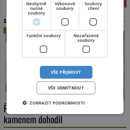
málo dlouhý krk
Nezbytně
Výkonové
Soubory
nutné
soubory
cílení
soubory
SOUVISEJÍCÍ ČLÁNKY
HISTORIE
Funkční soubory
Nezařazené
soubory
VŠE PŘIJMOUT
VŠE ODMÍTNOUT
ZOBRAZIT PODROBNOSTI
Římské ghetto: Místo, kam papež
kamenem dohodil