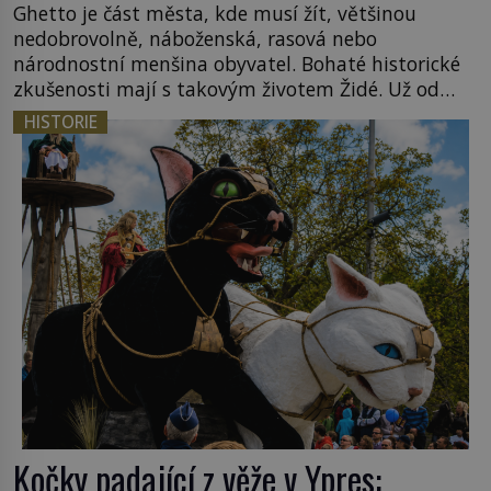
Ghetto je část města, kde musí žít, většinou
nedobrovolně, náboženská, rasová nebo
národnostní menšina obyvatel. Bohaté historické
zkušenosti mají s takovým životem Židé. Už od
středověku jsou totiž v každou chvíli nuceni v
HISTORIE
nějakém žít. Mezi ty nejslavnější patří i římské
ghetto založené v roce 1555. Pokud jde o vztah
k Židům, nemá se Řím čím chlubit. […]
Kočky padající z věže v Ypres: