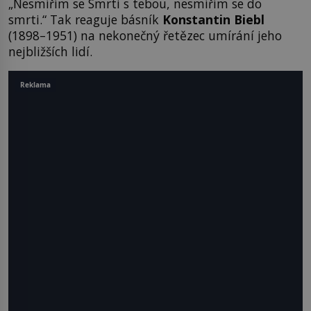
„Nesmířím se Smrti s tebou, nesmířím se do
smrti.“ Tak reaguje básník
Konstantin Biebl
(1898–1951) na nekonečný řetězec umírání jeho
nejbližších lidí.
Reklama