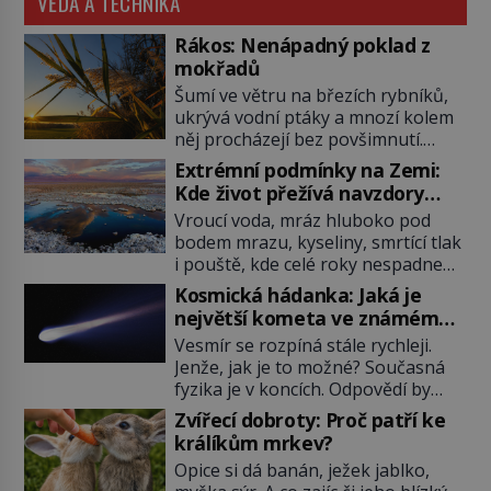
VĚDA A TECHNIKA
Rákos: Nenápadný poklad z
mokřadů
Šumí ve větru na březích rybníků,
ukrývá vodní ptáky a mnozí kolem
něj procházejí bez povšimnutí.
Přesto právě rákos pomáhal stavět
Extrémní podmínky na Zemi:
domy, vyrábět lodě, zapisovat první
Kde život přežívá navzdory
texty a inspiroval řadu pověstí.
všemu
Vroucí voda, mráz hluboko pod
Tato skromná, ale užitečná
bodem mrazu, kyseliny, smrtící tlak
rostlina provází člověka už tisíce
i pouště, kde celé roky nespadne
let. Většina lidí vnímá rákos jen jako
jediná kapka deště. Na první
obyčejnou kulisu letního koupání.
Kosmická hádanka: Jaká je
pohled místa, kde nemůže
Stačí se však podívat […]
největší kometa ve známém
existovat vůbec nic. Přesto právě
vesmíru?
Vesmír se rozpíná stále rychleji.
tady vědci objevují organismy,
Jenže, jak je to možné? Současná
které posouvají hranice života.
fyzika je v koncích. Odpovědí by
Každý nový nález mění naše
mohla být hypotetická temná
představy o tom, co všechno
Zvířecí dobroty: Proč patří ke
energie. Právě na tu se zaměří
dokáže příroda a napovídá, kde
králíkům mrkev?
pozornost dvojice zkušených
bychom jednou […]
Opice si dá banán, ježek jablko,
astronomů. Namísto ní ale objeví