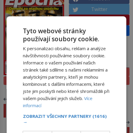
Twitter
Pinterest
Tyto webové stránky
Email
používají soubory cookie.
K personalizaci obsahu, reklam a analýze
návštěvnosti používáme soubory cookie.
Informace o vašem používání našich
PŘEDPLATNÉ
stránek také sdílíme s našimi reklamními a
ELEKTRONICKÉ
analytickými partnery, kteří je mohou
PROLISTOVAT
TIŠTĚNÉ
kombinovat s dalšími informacemi, které
jste jim poskytli nebo které shromáždili při
vašem používání jejich služeb.
Více
PŘEDCHOZÍ ČLÁNEK
informací
Medicína nejen pro vyvolené: Výjimečného
lékaře v Praze nechtěli
ZOBRAZIT VŠECHNY PARTNERY
(1616)
→
DALŠÍ ČLÁNEK
Žirafí zákony: Extrémní tlak, boj s gravitací a