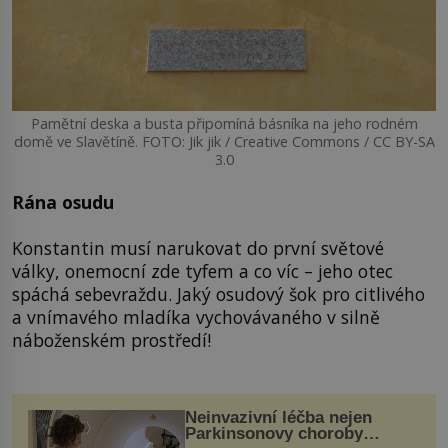
Pamětní deska a busta připomíná básníka na jeho rodném
domě ve Slavětíně. FOTO: Jik jik / Creative Commons / CC BY-SA
3.0
Rána osudu
Konstantin musí narukovat do první světové
války, onemocní zde tyfem a co víc – jeho otec
spáchá sebevraždu. Jaký osudový šok pro citlivého
a vnímavého mladíka vychovávaného v silně
náboženském prostředí!
Neinvazivní léčba nejen
Parkinsonovy choroby