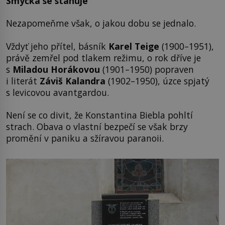
Smyčka se stahuje
Nezapomeňme však, o jakou dobu se jednalo.
Vždyť jeho přítel, básník
Karel Teige
(1900–1951),
právě zemřel pod tlakem režimu, o rok dříve je
s
Miladou Horákovou
(1901–1950) popraven
i literát
Záviš Kalandra
(1902–1950), úzce spjatý
s levicovou avantgardou.
Není se co divit, že Konstantina Biebla pohltí
strach. Obava o vlastní bezpečí se však brzy
promění v paniku a sžíravou paranoii.