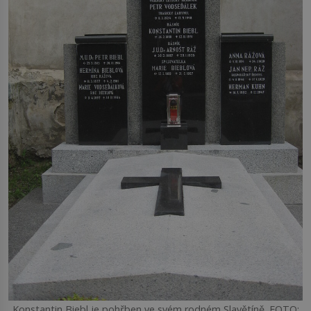
Konstantin Biebl je pohřben ve svém rodném Slavětíně. FOTO: