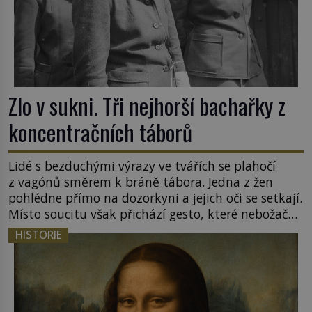
Zlo v sukni. Tři nejhorší bachařky z
koncentračních táborů
Lidé s bezduchými výrazy ve tvářích se plahočí
z vagónů směrem k bráně tábora. Jedna z žen
pohlédne přímo na dozorkyni a jejich oči se setkají.
Místo soucitu však přichází gesto, které nebožačku
posílá rovnou do plynové komory. Jména jako
HISTORIE
Rudolf Höss (1901–1947), Josef Mengele (1911–
1979) či Heinrich Himmler (1900–1945) zná každý,
o koho se historie jen otřela. Jenže […]