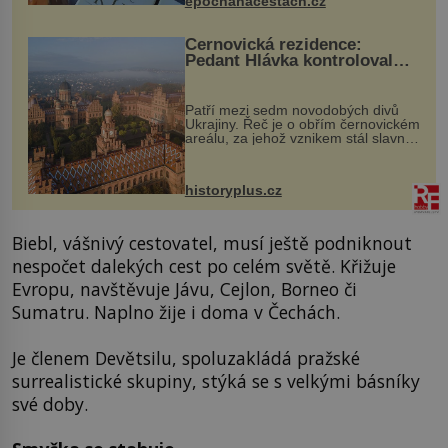
epochanacestach.cz
Černovická rezidence:
Pedant Hlávka kontroloval
každou cihlu
Patří mezi sedm novodobých divů
Ukrajiny. Řeč je o obřím černovickém
areálu, za jehož vznikem stál slavný
český architekt Josef Hlávka. Ten si
na něm dal mimořádně záležet. Jeho
stavební plány by při ...
historyplus.cz
Biebl, vášnivý cestovatel, musí ještě podniknout
nespočet dalekých cest po celém světě. Křižuje
Evropu, navštěvuje Jávu, Cejlon, Borneo či
Sumatru. Naplno žije i doma v Čechách.
Je členem Devětsilu, spoluzakládá pražské
surrealistické skupiny, stýká se s velkými básníky
své doby.