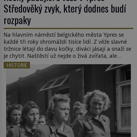
Středověký zvyk, který dodnes budí
rozpaky
Na hlavním náměstí belgického města Ypres se
každé tři roky shromáždí tisíce lidí. Z věže slavné
tržnice létají do davu kočky, diváci jásají a snaží se
je chytit. Naštěstí už nejde o živá zvířata, ale
jenom o plyšové suvenýry. Kdysi to ale bylo jinak.
HISTORIE
Tato veselá podívaná připomíná jeden z
nejpodivnějších a zároveň nejkrutějších zvyků […]