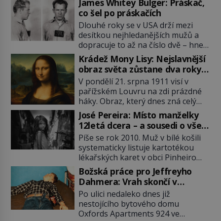
James Whitey Bulger: Práskač,
co šel po práskačích
Dlouhé roky se v USA drží mezi
desítkou nejhledanějších mužů a
dopracuje to až na číslo dvě – hned
po Usámovi bin Ládinovi (1957–
Krádež Mony Lisy: Nejslavnější
2011). To je James „Whitey“ Bulger
obraz světa zůstane dva roky
(1929–2018) viněný ze spoluúčasti
nezvěstný
V pondělí 21. srpna 1911 visí v
na 19 vraždách, vydírání a lichvy. A
pařížském Louvru na zdi prázdné
samozřejmě, krom toho je ještě
háky. Obraz, který dnes zná celý
drogový dealer, který neváhá
svět, je pryč. Zpočátku si nikdo
odstranit z cesty všechny práskače,
José Pereira: Místo manželky
nemyslí, že jde o krádež.
zatímco […]
12letá dcera – a sousedi o všem
Zaměstnanci jsou přesvědčeni, že
vědí!
Píše se rok 2010. Muž v bílé košili
Mona Lisa je jen v restaurátorské
systematicky listuje kartotékou
dílně nebo u fotografa. Když se
lékařských karet v obci Pinheiro
ukáže pravda, propukne jeden z
ležící asi 20 kilometrů od farmy s
největších honů na zloděje v […]
Božská práce pro Jeffreyho
podivínským majitelem. Něco tu
Dahmera: Vrah skončí v
nesedí. Ledaže… Ledaže by ta
tratolišti krve ve vězeňských
Po ulici nedaleko dnes již
mladá dívka z farmy byla ne
umývárnách
nestojícího bytového domu
manželkou, ale dcerou – a všechny
Oxfords Apartments 924 ve
ty děti byly zplozené v incestu. Na