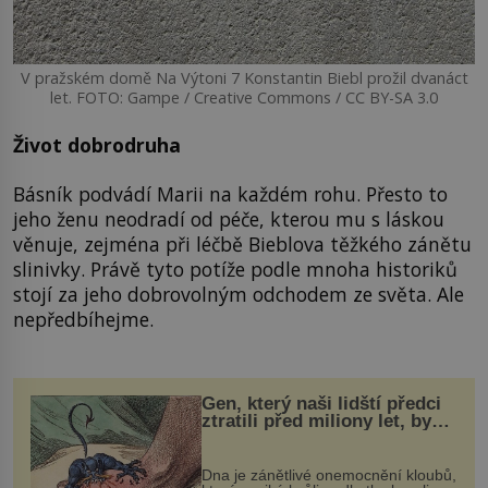
V pražském domě Na Výtoni 7 Konstantin Biebl prožil dvanáct
let. FOTO: Gampe / Creative Commons / CC BY-SA 3.0
Život dobrodruha
Básník podvádí Marii na každém rohu. Přesto to
jeho ženu neodradí od péče, kterou mu s láskou
věnuje, zejména při léčbě Bieblova těžkého zánětu
slinivky. Právě tyto potíže podle mnoha historiků
stojí za jeho dobrovolným odchodem ze světa. Ale
nepředbíhejme.
Gen, který naši lidští předci
ztratili před miliony let, by
mohl pomoci s léčbou
„nemoci králů“
Dna je zánětlivé onemocnění kloubů,