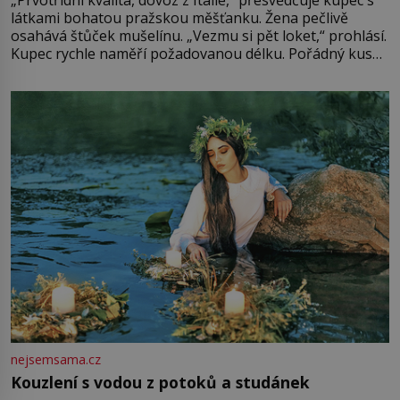
látkami bohatou pražskou měšťanku. Žena pečlivě
osahává štůček mušelínu. „Vezmu si pět loket,“ prohlásí.
Kupec rychle naměří požadovanou délku. Pořádný kus
mu přitom zůstane za prsty… „Na šaty ho bude málo,
milostpaní. Stačí jenom na sukni,“ zhodnotí švadlena
množství růžového mušelínu. „Ošidili vás, podívejte.“
Vezme do ruky dřevěnou
nejsemsama.cz
Kouzlení s vodou z potoků a studánek