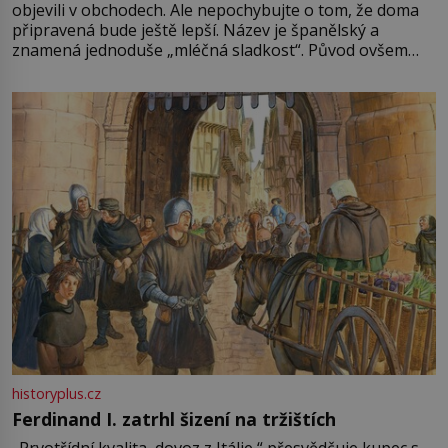
objevili v obchodech. Ale nepochybujte o tom, že doma
připravená bude ještě lepší. Název je španělský a
znamená jednoduše „mléčná sladkost“. Původ ovšem
není úplně jednoznačný, o autorství této receptury se
pře hned několik latinskoamerických zemí a k tomu
Francie, kde se traduje,
historyplus.cz
Ferdinand I. zatrhl šizení na tržištích
„Prvotřídní kvalita, dovoz z Itálie,“ přesvědčuje kupec s