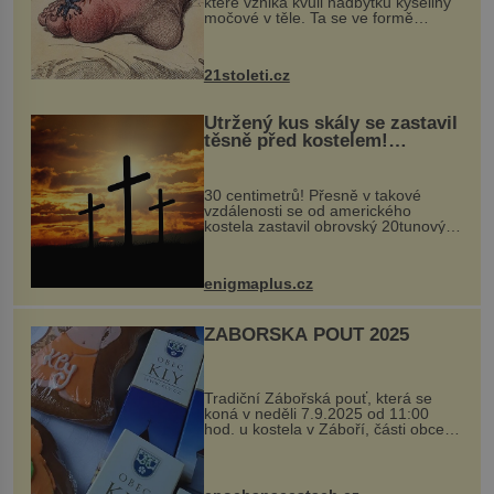
které vzniká kvůli nadbytku kyseliny
močové v těle. Ta se ve formě
krystalků ukládá v blízkosti kloubů,
nejčastěji přitom postihuje palce na
nohou, a způsobuje bole...
21stoleti.cz
Utržený kus skály se zastavil
těsně před kostelem!
Ochránila ho boží síla?
30 centimetrů! Přesně v takové
vzdálenosti se od amerického
kostela zastavil obrovský 20tunový
balvan, který se v květnu 2014
nečekaně odtrhl od nedaleké skály
při její demolici. Podle místních stojí
enigmaplus.cz
...
ZÁBOŘSKÁ POUŤ 2025
Tradiční Zábořská pouť, která se
koná v neděli 7.9.2025 od 11:00
hod. u kostela v Záboří, části obce
Kly u Mělníka. V programu naleznete
komentovanou prohlídku kostela,
dobovou hudbu, řemesla, atrakce...