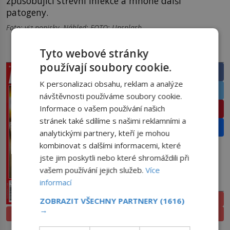
způsobující střevní infekce a mnohé další
patogeny.
Foto: viz popisky. Náhled: FOTO: Unsplash
Tyto webové stránky
PRÁVĚ V PRODEJI
SDÍLEJTE ČLÁNEK
používají soubory cookie.
Facebook
K personalizaci obsahu, reklam a analýze
Twitter
návštěvnosti používáme soubory cookie.
Informace o vašem používání našich
Pinterest
stránek také sdílíme s našimi reklamními a
Email
analytickými partnery, kteří je mohou
kombinovat s dalšími informacemi, které
jste jim poskytli nebo které shromáždili při
vašem používání jejich služeb.
Více
informací
PŘEDPLATNÉ
ELEKTRONICKÉ
ZOBRAZIT VŠECHNY PARTNERY
(1616)
→
PROLISTOVAT
TIŠTĚNÉ