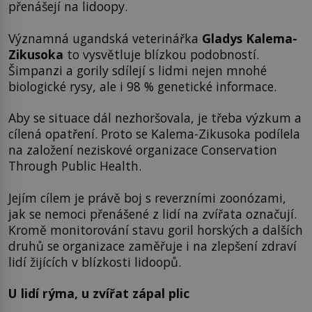
přenášejí na lidoopy.
Významná ugandská veterinářka
Gladys Kalema-
Zikusoka
to vysvětluje blízkou podobností.
Šimpanzi a gorily sdílejí s lidmi nejen mnohé
biologické rysy, ale i 98 % genetické informace.
Aby se situace dál nezhoršovala, je třeba výzkum a
cílená opatření. Proto se Kalema-Zikusoka podílela
na založení neziskové organizace Conservation
Through Public Health.
Jejím cílem je právě boj s reverzními zoonózami,
jak se nemoci přenášené z lidí na zvířata označují.
Kromě monitorování stavu goril horských a dalších
druhů se organizace zaměřuje i na zlepšení zdraví
lidí žijících v blízkosti lidoopů.
U lidí rýma, u zvířat zápal plic