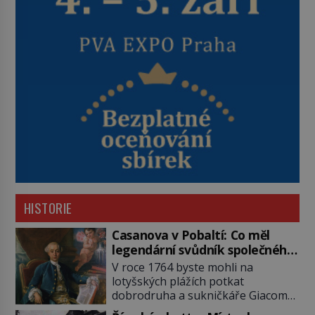
HISTORIE
Casanova v Pobaltí: Co měl
legendární svůdník společného
se svobodnými zednáři?
V roce 1764 byste mohli na
lotyšských plážích potkat
dobrodruha a sukničkáře Giacoma
Casanovu. Jeho cesta k Baltskému