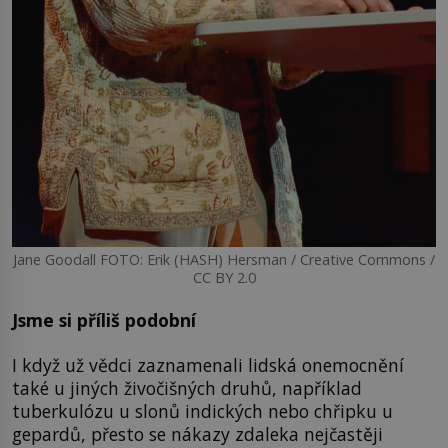
Jane Goodall FOTO: Erik (HASH) Hersman / Creative Commons /
CC BY 2.0
Jsme si příliš podobní
I když už vědci zaznamenali lidská onemocnění
také u jiných živočišných druhů, například
tuberkulózu u slonů indických nebo chřipku u
gepardů, přesto se nákazy zdaleka nejčastěji