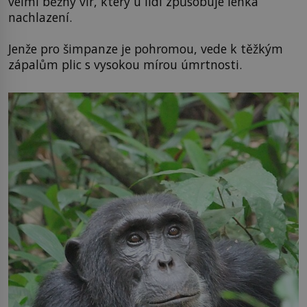
velmi běžný vir, který u lidí způsobuje lehká
nachlazení.
Jenže pro šimpanze je pohromou, vede k těžkým
zápalům plic s vysokou mírou úmrtnosti.