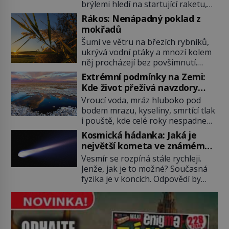
brýlemi hledí na startující raketu,
která má do vesmíru vynést kromě
Rákos: Nenápadný poklad z
posádky také obyčejnou učitelku.
mokřadů
Po několika sekundách všem
Šumí ve větru na březích rybníků,
ztuhnou úsměvy, stroj totiž
ukrývá vodní ptáky a mnozí kolem
exploduje. Jejich konstrukce není
něj procházejí bez povšimnutí.
z levného kraje, daňové poplatníky
Přesto právě rákos pomáhal stavět
stojí miliardy dolarů. Na druhou
Extrémní podmínky na Zemi:
domy, vyrábět lodě, zapisovat první
stranu zvládnou jen představitelné
Kde život přežívá navzdory
texty a inspiroval řadu pověstí.
věci. Na malé kousky Název:
všemu
Vroucí voda, mráz hluboko pod
Tato skromná, ale užitečná
Columbia První […]
bodem mrazu, kyseliny, smrtící tlak
rostlina provází člověka už tisíce
i pouště, kde celé roky nespadne
let. Většina lidí vnímá rákos jen jako
jediná kapka deště. Na první
obyčejnou kulisu letního koupání.
Kosmická hádanka: Jaká je
pohled místa, kde nemůže
Stačí se však podívat […]
největší kometa ve známém
existovat vůbec nic. Přesto právě
vesmíru?
Vesmír se rozpíná stále rychleji.
tady vědci objevují organismy,
Jenže, jak je to možné? Současná
které posouvají hranice života.
fyzika je v koncích. Odpovědí by
Každý nový nález mění naše
mohla být hypotetická temná
představy o tom, co všechno
energie. Právě na tu se zaměří
dokáže příroda a napovídá, kde
pozornost dvojice zkušených
bychom jednou […]
astronomů. Namísto ní ale objeví