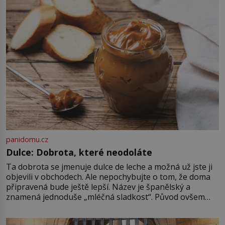
(1911–1979) či Heinrich Himmler
(1900–1945) zná každý, o koho se
historie jen otřela. Jenže […]
panidomu.cz
Dulce: Dobrota, které neodoláte
Ta dobrota se jmenuje dulce de leche a možná už jste ji
objevili v obchodech. Ale nepochybujte o tom, že doma
připravená bude ještě lepší. Název je španělský a
znamená jednoduše „mléčná sladkost“. Původ ovšem
není úplně jednoznačný, o autorství této receptury se
pře hned několik latinskoamerických zemí a k tomu