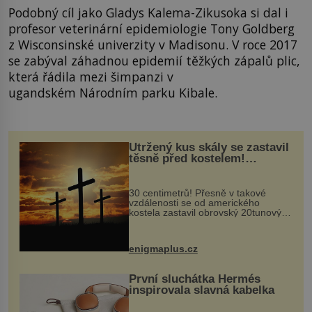
Podobný cíl jako Gladys Kalema-Zikusoka si dal i
profesor veterinární epidemiologie Tony Goldberg
z Wisconsinské univerzity v Madisonu. V roce 2017
se zabýval záhadnou epidemií těžkých zápalů plic,
která řádila mezi šimpanzi v
ugandském Národním parku Kibale.
Utržený kus skály se zastavil
těsně před kostelem!
Ochránila ho boží síla?
30 centimetrů! Přesně v takové
vzdálenosti se od amerického
kostela zastavil obrovský 20tunový
balvan, který se v květnu 2014
nečekaně odtrhl od nedaleké skály
při její demolici. Podle místních stojí
enigmaplus.cz
...
První sluchátka Hermés
inspirovala slavná kabelka