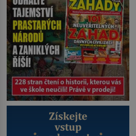
něco mnohem hmatatelnějšího.
Naprosto rekordní kometu!
Astronomové Pedro Bernardinelli a
Gary Bernstein mravenčí prací
zkoumají archivní snímky v rámci
Průzkumu temné energie […]