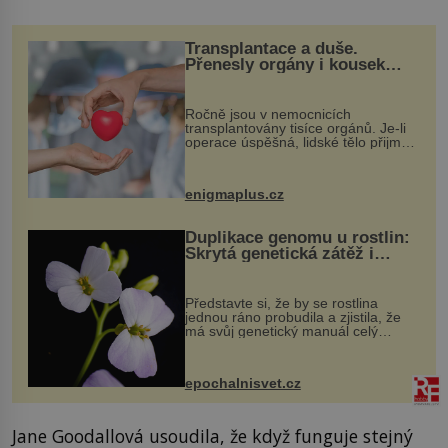
Transplantace a duše.
Přenesly orgány i kousek
osobnosti dárce?
Ročně jsou v nemocnicích
transplantovány tisíce orgánů. Je-li
operace úspěšná, lidské tělo přijme
darovaný orgán za své a pacient
může vést plnohodnotný život. Ale co
když při transplantaci nepřijímám...
enigmaplus.cz
Duplikace genomu u rostlin:
Skrytá genetická zátěž i
evoluční výhoda
Představte si, že by se rostlina
jednou ráno probudila a zjistila, že
má svůj genetický manuál celý
dvakrát. Přesně to se občas v
přírodě stane – a podle nového
výzkumu to může být pro druhy
epochalnisvet.cz
vstupenka...
Jane Goodallová usoudila, že když funguje stejný