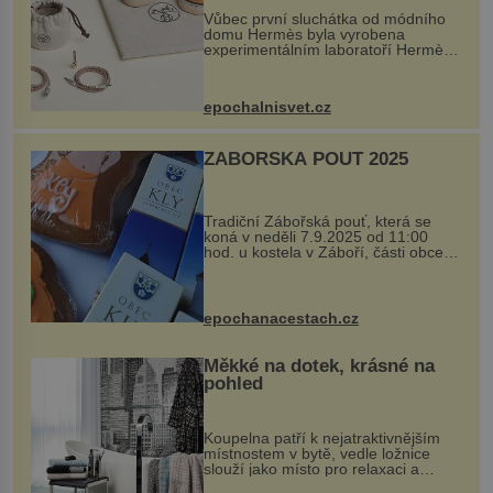
Vůbec první sluchátka od módního
domu Hermès byla vyrobena
experimentálním laboratoří Hermès
Ateliers Horizons. Elegantní gadget
si vyžádal dva roky vývoje a chlubí
se ručně šitou hovězí kůží a
epochalnisvet.cz
kovový...
ZÁBOŘSKÁ POUŤ 2025
Tradiční Zábořská pouť, která se
koná v neděli 7.9.2025 od 11:00
hod. u kostela v Záboří, části obce
Kly u Mělníka. V programu naleznete
komentovanou prohlídku kostela,
dobovou hudbu, řemesla, atrakce...
epochanacestach.cz
Měkké na dotek, krásné na
pohled
Koupelna patří k nejatraktivnějším
místnostem v bytě, vedle ložnice
slouží jako místo pro relaxaci a
odpočinek. Koupelnový textil –