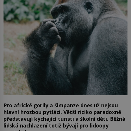
Pro africké gorily a šimpanze dnes už nejsou
hlavní hrozbou pytláci. Větší riziko paradoxně
představují kýchající turisti a školní děti. Běžná
lidská nachlazení totiž bývají pro lidoopy