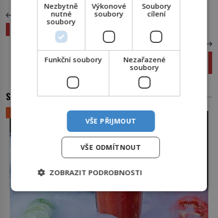
Nezbytně
Výkonové
Soubory
nutné
soubory
cílení
PŘEDCHOZÍ ČLÁNEK
soubory
Záhadná epidemie, která děsila celý středověk
DALŠÍ ČLÁNEK
Dorůstání zubů: Do šesti let i u vašeho
Funkční soubory
Nezařazené
stomatologa?
soubory
SOUVISEJÍCÍ ČLÁNKY
LIFESTYLE
VŠE PŘIJMOUT
VŠE ODMÍTNOUT
ZOBRAZIT PODROBNOSTI