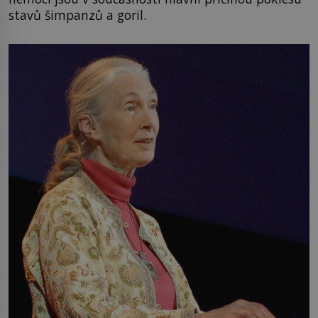
stavů šimpanzů a goril.