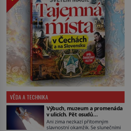
VĚDA A TECHNIKA
Výbuch, muzeum a promenáda
v ulicích. Pět osudů
nejslavnějších raketoplánů
Ani zima nezkazí přítomným
slavnostní okamžik. Se slunečními