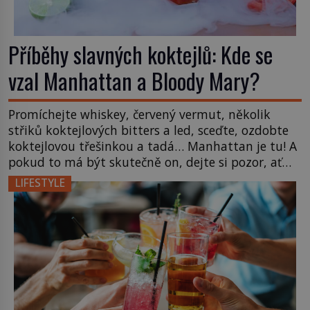
Příběhy slavných koktejlů: Kde se
vzal Manhattan a Bloody Mary?
Promíchejte whiskey, červený vermut, několik
střiků koktejlových bitters a led, sceďte, ozdobte
koktejlovou třešinkou a tadá… Manhattan je tu! A
pokud to má být skutečně on, dejte si pozor, ať
místo klasické americké rye whiskey či klidně
LIFESTYLE
bourbonu nepoužijete skotskou whisku. Co se
stane? Inu, koktejl bude stále skvělý, ale už to
nebude Manhattan ale […]