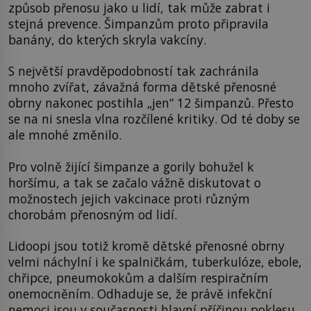
způsob přenosu jako u lidí, tak může zabrat i
stejná prevence. Šimpanzům proto připravila
banány, do kterých skryla vakcíny.
S největší pravděpodobností tak zachránila
mnoho zvířat, závažná forma dětské přenosné
obrny nakonec postihla „jen“ 12 šimpanzů. Přesto
se na ni snesla vlna rozčílené kritiky. Od té doby se
ale mnohé změnilo.
Pro volně žijící šimpanze a gorily bohužel k
horšímu, a tak se začalo vážně diskutovat o
možnostech jejich vakcinace proti různým
chorobám přenosným od lidí.
Lidoopi jsou totiž kromě dětské přenosné obrny
velmi náchylní i ke spalničkám, tuberkulóze, ebole,
chřipce, pneumokokům a dalším respiračním
onemocněním. Odhaduje se, že právě infekční
nemoci jsou v současnosti hlavní příčinou poklesu