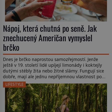
Nápoj, která chutná po seně. Jak
znechucený Američan vymyslel
brčko
Dnes je brčko naprostou samozřejmostí. Jenže
ještě v 19. století lidé upíjejí limonády i koktejly
dutými stébly žita nebo žitné slámy. Fungují sice
dobře, mají ale jednu nepříjemnou vlastnost po
chvíli se rozmáčejí a nápoji dodávají travnatou
LIFESTYLE
příchuť. Právě tahle drobná nepříjemnost přivede
amerického výrobce cigaretových náustků k
nápadu, který změní způsob pití po celém […]