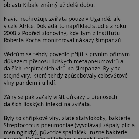
oblasti Kibale známý už delší dobu.
Navíc neohrožuje zvířata pouze v Ugandě, ale
v celé Africe. Dokládá to například studie z roku
2008 z Pobřeží slonoviny, kde tým z Institutu
Roberta Kocha monitoroval nákazy šimpanzů.
Vědcům se tehdy povedlo přijít s prvním přímým
důkazem přenosu lidských metapneumovirů a
dalších respiračních virů na šimpanze. Byly to
stejné viry, které tehdy způsobovaly celosvětové
vlny pandemií u lidí.
Záhy se pak začaly vršit důkazy o přenosech
dalších lidských infekcí na zvířata.
Byly to chřipkové viry, zlaté stafylokoky, bakterie
Streptococcus pneumoniae (vyvolávají zápaly plic a
meningitidy), původce spalniček, různé bakterie