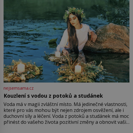
množství růžového mušelínu. „Ošidili vás, podívejte.“
Vezme do ruky dřevěnou
nejsemsama.cz
Kouzlení s vodou z potoků a studánek
Voda má v magii zvláštní místo. Má jedinečné vlastnosti,
které pro vás mohou být nejen zdrojem osvěžení, ale i
duchovní síly a léčení. Voda z potoků a studánek má moc
přinést do vašeho života pozitivní změny a obnovit vaši
energii. Využitím těchto přírodních zdrojů v magii