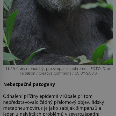
I běžné viry mohou být pro šimpanze pohromou. FOTO: Dror
Feitelson / Creative Commons / CC BY-SA 3.0
Nebezpečné patogeny
Odhalení příčiny epidemií v Kibale přitom
nepředstavovalo žádný přelomový objev, lidský
metapneumovirus je jako zabiják šimpanzů a
jeden z největších problémů v severozápadní