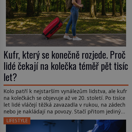
Kufr, který se konečně rozjede. Proč
lidé čekají na kolečka téměř pět tisíc
let?
Kolo patří k nejstarším vynálezům lidstva, ale kufr
na kolečkách se objevuje až ve 20. století. Po tisíce
let lidé vláčejí těžká zavazadla v rukou, na zádech
nebo je nakládají na povozy. Stačí přitom jediný
nápad, připevnit ke kufru kolečka. Jenže právě ten
LIFESTYLE
nikdo dlouho nedostane. Až jednou se na letišti
ozve věta, která změní […]