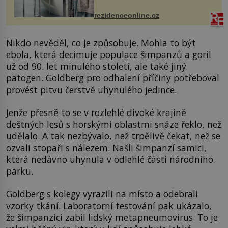
ručníky, osušky a koberečky –
mohou jako mávnutím kouzelného
rezidenceonline.cz
proutku...
Nikdo nevěděl, co je způsobuje. Mohla to být
ebola, která decimuje populace šimpanzů a goril
už od 90. let minulého století, ale také jiný
patogen. Goldberg pro odhalení příčiny potřeboval
provést pitvu čerstvě uhynulého jedince.
Jenže přesně to se v rozlehlé divoké krajině
deštných lesů s horskými oblastmi snáze řeklo, než
udělalo. A tak nezbývalo, než trpělivě čekat, než se
ozvali stopaři s nálezem. Našli šimpanzí samici,
která nedávno uhynula v odlehlé části národního
parku.
Goldberg s kolegy vyrazili na místo a odebrali
vzorky tkání. Laboratorní testování pak ukázalo,
že šimpanzici zabil lidský metapneumovirus. To je