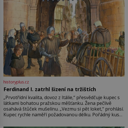
Francie, kde se traduje,
historyplus.cz
Ferdinand I. zatrhl šizení na tržištích
„Prvotřídní kvalita, dovoz z Itálie,“ přesvědčuje kupec s
látkami bohatou pražskou měšťanku. Žena pečlivě
osahává štůček mušelínu. „Vezmu si pět loket,“ prohlásí.
Kupec rychle naměří požadovanou délku. Pořádný kus
mu přitom zůstane za prsty… „Na šaty ho bude málo,
milostpaní. Stačí jenom na sukni,“ zhodnotí švadlena