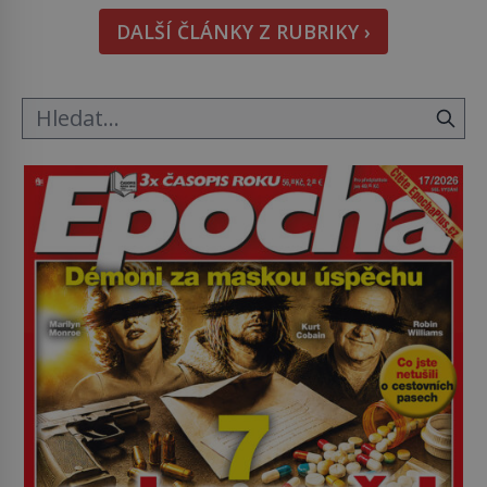
znetvořené válkou, tresty nebo nehodami. Jejich
DALŠÍ ČLÁNKY Z RUBRIKY ›
metody jsou překvapivě promyšlené a některé
principy používají chirurgové dodnes. Úplně první
[…]